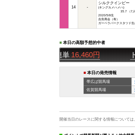
シルククインビー
14
-
(キングカメハメハ)
35.7 （
2020/5/8生
吉良商会（有）
ガーベラパークスタツド生
■
本日の高額予想的中者
R
◯▲△
三連単
16,460円
トップ
■
本日の発売情報
帯広ば
競馬場
佐賀
競馬場
開催当日のレースに関する情報については