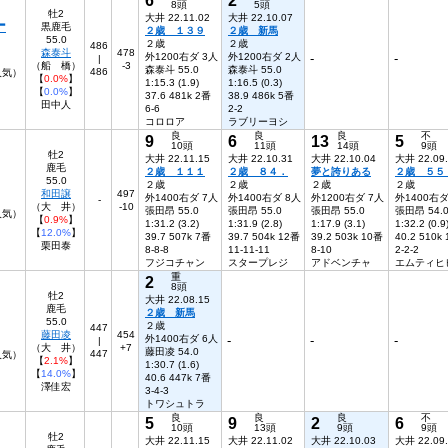
8頭
5頭
牡2
大井 22.11.02
大井 22.10.07
ー
黒鹿毛
２歳 １３９
２歳 新馬
55.0
２歳
２歳
486
森泰斗
478
外1200右ダ 3人
外1200右ダ 2人
-
-
|
（船 橋）
-3
森泰斗 55.0
森泰斗 55.0
486
5人気）
【
0.0%
】
1:15.3 (1.9)
1:16.5 (0.3)
【
0.0%
】
37.6 481k 2番
38.9 486k 5番
田中人
6-6
2-2
コロロア
ラブリーヨシ
良
良
良
不
9
6
13
5
10頭
11頭
14頭
9頭
牡2
大井 22.11.15
大井 22.10.31
大井 22.10.04
大井 22.09
鹿毛
２歳 １１１
２歳 ８４．
夢と誇りある
２歳 ５５
55.0
２歳
２歳
２歳
２歳
和田譲
497
外1400右ダ 7人
外1400右ダ 8人
外1200右ダ 7人
外1400右ダ
-
（大 井）
-10
張田昂 55.0
張田昂 55.0
張田昂 55.0
張田昂 54.
人気）
【
0.9%
】
1:31.2 (3.2)
1:31.9 (2.8)
1:17.9 (3.1)
1:32.2 (0.9
【
12.0%
】
39.7 507k 7番
39.7 504k 12番
39.2 503k 10番
40.2 510k
栗田泰
8-8-8
11-11-11
8-10
2-2-2
フジコチャン
スタープレジ
アドベンチャ
エムティヒ
重
2
8頭
牡2
大井 22.08.15
鹿毛
２歳 新馬
55.0
２歳
447
藤田凌
454
外1400右ダ 6人
-
-
-
|
（大 井）
+7
藤田凌 54.0
447
9人気）
【
2.1%
】
1:30.7 (1.6)
【
14.0%
】
40.6 447k 7番
澤佳宏
3-4-3
トワシュトラ
良
良
良
不
5
9
2
6
10頭
13頭
9頭
9頭
牡2
大井 22.11.15
大井 22.11.02
大井 22.10.03
大井 22.09