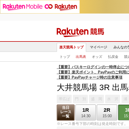
楽天競馬トップ
マイページ
みんなの
トップ
出馬表
オッズ
払戻金
競
【重要】パスキーログインの一時停止につ
【重要】楽天ポイント、PayPayのご利用
【重要】PayPayチャージ時の注意事項
大井競馬場 3R 出
帯広ば
門 別
盛 岡
水 沢
浦
当日
1R
2R
3
レース
14:30
15:00
15
一覧
※レース番号下部の時刻は発走時刻です。