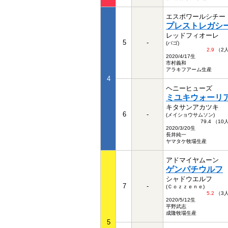
エスポワールシチー
プレストレガシ
レッドフィオーレ
5
-
(バゴ)
2.9
（2
2020/4/17生
市村義和
アラキフアーム生産
4
ヘニーヒューズ
ミユキウォーリ
キタサンアカツキ
6
-
(メイショウサムソン)
79.4 （1
2020/3/20生
長井純一
ヤマタケ牧場生産
アドマイヤムーン
ゲンパチウルフ
シャドウエルフ
7
-
(Ｃｏｚｚｅｎｅ)
5.2
（3
2020/5/12生
平野武志
成隆牧場生産
5