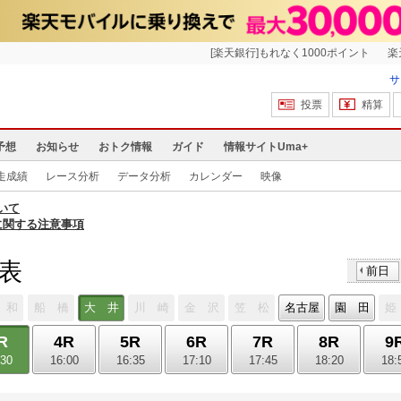
[楽天銀行]もれなく1000ポイント
楽
サ
投票
精算
予想
お知らせ
おトク情報
ガイド
情報サイトUma+
走成績
レース分析
データ分析
カレンダー
映像
いて
に関する注意事項
馬表
前日
 和
船 橋
大 井
川 崎
金 沢
笠 松
名古屋
園 田
姫
R
4R
5R
6R
7R
8R
9
:30
16:00
16:35
17:10
17:45
18:20
18: