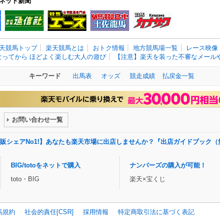
ネット新聞
天競馬トップ
楽天競馬とは
おトク情報
地方競馬場一覧
レース映像
なってから ほどよく楽しむ大人の遊び
【注意】楽天を装った不審なメールや
キーワード
出馬表
オッズ
競走成績
払戻金一覧
お問い合わせ一覧
販シェアNo1!】あなたも楽天市場に出店しませんか？『出店ガイドブック（
BIG/totoをネットで購入
ナンバーズの購入が可能！
toto・BIG
楽天×宝くじ
馬規約
社会的責任[CSR]
採用情報
特定商取引法に基づく表記