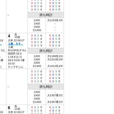
0
1
0
1
0
0
0
0
0
0
0
0
0
0
0
0
0
0
0
0
0
0
0
0
-
持ち時計
1200
大1153良ダ6
1400
-
1500
-
大1400
-
良
4
0
0
0
6
0
0
0
6
10頭
0
0
0
6
0
0
0
0
.19
大井 22.09.07
0
0
0
3
0
0
0
0
．
２歳 ８８．
0
0
0
3
0
0
0
0
２歳
 3人
外1200右ダ 9人
持ち時計
0
張田昂 54.0
1200
大1168良ダ4
)
1:16.8 (1.7)
1400
大1312良ダ9
 1番
38.9 512k 2番
1500
-
10-10
大1400
大1312良ダ9
ビ
ケンマキシム
0
1
0
0
0
1
0
0
0
1
0
0
0
0
0
0
0
1
0
0
0
0
0
0
0
1
0
0
0
0
0
0
-
持ち時計
1200
-
1400
大1307重ダ2
1500
-
大1400
大1307重ダ2
良
6
0
1
0
5
0
1
0
5
11頭
0
1
0
5
0
0
0
0
.19
大井 22.09.07
0
1
0
4
0
0
0
0