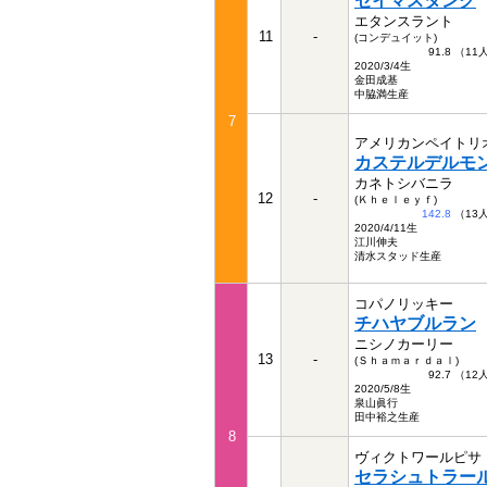
セイマスタング
エタンスラント
11
-
(コンデュイット)
91.8 （1
2020/3/4生
金田成基
中脇満生産
7
アメリカンペイトリ
カステルデルモ
カネトシバニラ
12
-
(Ｋｈｅｌｅｙｆ)
142.8
（13
2020/4/11生
江川伸夫
清水スタッド生産
コパノリッキー
チハヤブルラン
ニシノカーリー
13
-
(Ｓｈａｍａｒｄａｌ)
92.7 （1
2020/5/8生
泉山眞行
田中裕之生産
8
ヴィクトワールピサ
セラシュトラー