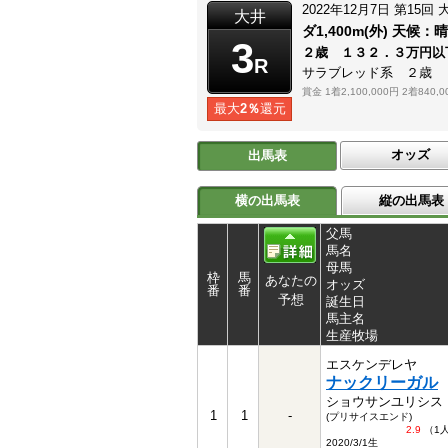
2022年12月7日
第15回
大井
ダ1,400m(外)
天候：
晴
3
２歳 １３２．３万円以
R
サラブレッド系 ２歳
賞金
1着2,100,000円
2着840,0
最大
2％
還元
オッズ
出馬表
横の出馬表
縦の出馬表
父馬
馬名
母馬
枠
馬
あなたの
オッズ
番
番
予想
誕生日
馬主名
生産牧場
エスケンデレヤ
ナックリーガル
ショウサンユリシス
1
1
-
(プリサイスエンド)
2.9
（1
2020/3/1生