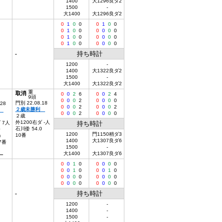
1400
大1296良ダ2
1500
-
大1400
大1296良ダ2
0
1
0
0
0
1
0
0
0
1
0
0
0
0
0
0
0
1
0
0
0
0
0
0
0
1
0
0
0
0
0
0
-
持ち時計
1200
-
1400
大1322良ダ2
1500
-
大1400
大1322良ダ2
重
取消
0
0
2
6
0
0
2
4
9頭
0
0
0
2
0
0
0
0
門別 22.08.18
.28
0
0
0
2
0
0
0
2
２歳未勝利
利
0
0
0
2
0
0
0
0
２歳
外1200右ダ -人
 7人
持ち時計
石川倭 54.0
0
1200
門1150稍ダ3
10番
)
1400
大1307良ダ6
 7番
1500
-
大1400
大1307良ダ6
ー
0
0
1
0
0
0
0
0
0
0
1
0
0
0
1
0
0
0
0
0
0
0
0
0
0
0
0
0
0
0
0
0
-
持ち時計
1200
-
1400
-
1500
-