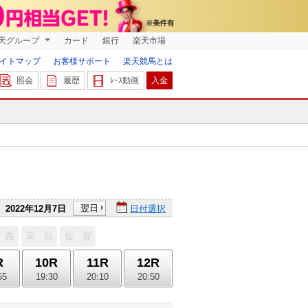
天グループ
カード
銀行
楽天市場
イトマップ
お客様サポート
楽天競馬とは
照会
履歴
ﾚｰｽ動画
入金
翌日
2022年12月7日
日付選択
 路
高 知
佐 賀
R
10R
11R
12R
55
19:30
20:10
20:50