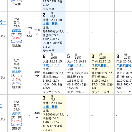
【
82.1%
】
39.5 525k 3番
立花伸
2-1-1
セレベス
良
2
6頭
牡2
大井 22.11.18
バー
栗毛
２歳 新馬
55.0
２歳
523
西啓太
518
外1400右ダ 4人
-
-
-
|
（大 井）
-5
西啓太 55.0
523
8人気）
【
3.1%
】
1:32.2 (0.1)
【
10.0%
】
39.8 523k 6番
福永敏
3-3-3
ルイーサ
良
良
稍
稍
6
5
3
8
10頭
11頭
12頭
12頭
牡2
大井 22.11.15
大井 22.10.31
門別 22.10.13
門別 22.09
栗毛
２歳 １１１
２歳 ８４．
２歳未勝利
２歳未勝
55.0
２歳
２歳
２歳
２歳
藤本現
469
外1400右ダ 6人
外1400右ダ 3人
外1200右ダ 7人
外1100右ダ
-
（大 井）
+9
藤本現 55.0
藤本現 55.0
石川倭 55.0
石川倭 55.
6人気）
【
1.5%
】
1:30.7 (2.7)
1:31.6 (2.5)
1:15.0 (0.5)
1:10.0 (1.6
【
9.6%
】
40.0 460k 3番
40.1 456k 5番
37.3 458k 12番
38.8 462k
朝倉実
2-3-3
10-8-10
9-9
7-8
フジコチャン
スタープレジ
プラチナムロ
シルバーニ
良
3
7頭
牝2
大井 22.11.04
ナ
栗毛
２歳 新馬
54.0
２歳
矢野貴
460
内1600右ダ 4人
-
-
-
-
（大 井）
-7
岡村健 54.0
人気）
【
12.5%
】
1:46.0 (1.5)
【
39.6%
】
40.5 467k 4番
澤佳宏
2-2-3-3