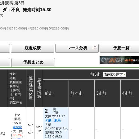
大井競馬
第3日
ダ：
不良
発走時刻
15:30
下
00円
3着525,000円
4着315,000円
5着210,000円
競走成績
レース分析
予想一覧
予想まとめ
前5走
性齢
連
毛色
馬
対
負担重量
体
時
騎手名
重
馬
【勝率】
増
前走
前々走
3走前
4走前
体
【3着内
減
重
率】
調教師名
良
2
7頭
牡2
大井 22.11.17
栗毛
２歳 新馬
55.0
２歳
525
達城龍
527
外1400右ダ 3人
-
-
-
|
（大 井）
+2
達城龍 55.0
525
人気）
【
60.7%
】
1:29.6 (0.2)