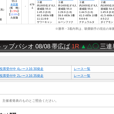
55.0
２歳
２歳
２歳
２歳
本田重
479
内1600右ダ 8人
外1400右ダ 6人
内1600右ダ 9人
内1600右ダ
-
（船 橋）
-1
達城龍 55.0
達城龍 55.0
達城龍 55.0
達城龍 54.
7人気）
【
1.5%
】
1:45.3 (0.8)
1:29.6 (1.8)
1:44.5 (1.6)
1:45.8 (0.9
【
13.8%
】
40.3 480k 9番
39.6 483k 3番
41.0 485k 10番
41.5 486k
久保隆
11-11-9-9
7-6-8
6-6-6-6
4-5-2-2
産
サワーキャン
ルーンファク
ナチュラルタ
ダイアモン
※勝率・3着内率は、騎乗騎手の現在の単
パシオ
08/08
帯広ば
1R
▲△◯
三連単
16,
投票受付中 4レース16:30発走
レース一覧
投票受付中 2レース16:35発走
レース一覧
、主催者発表のものとご照合ください。