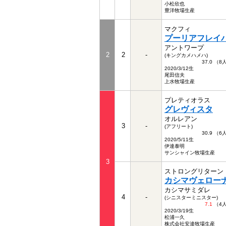
小松欣也
豊洋牧場生産
マクフィ
プーリアフレイ
アントワープ
2
2
-
(キングカメハメハ)
37.0 （
2020/3/12生
尾田信夫
上水牧場生産
プレティオラス
グレヴィスタ
オルレアン
3
-
(アフリート)
30.9 （
2020/5/11生
伊達泰明
サンシャイン牧場生産
3
ストロングリターン
カシマヴェロー
カシマサミダレ
4
-
(シニスターミニスター)
7.1
（4
2020/3/19生
松浦一久
株式会社安達牧場生産