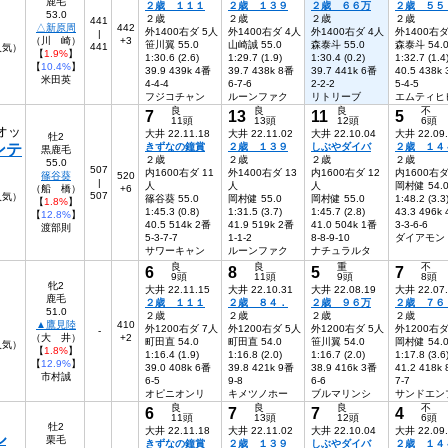
鹿毛
２歳 １１１
２歳 １３９
２歳 ６６万
２歳 ５５
53.0
２歳
２歳
２歳
２歳
441
△新原周
442
外1400右ダ 5人
外1400右ダ 4人
外1400右ダ 4人
外1400右ダ
|
（川 崎）
+3
笹川翼 55.0
山崎誠 55.0
森泰斗 55.0
森泰斗 54.
441
1人気）
【
1.9%
】
1:30.6 (2.6)
1:29.7 (1.9)
1:30.4 (0.2)
1:32.7 (1.4
【
10.4%
】
39.9 439k 4番
39.7 438k 8番
39.7 441k 6番
40.5 438k
米田英
4-4-4
6-7-6
2-2-2
5-4-5
フジコチャン
ルーンファク
リトリーブ
エムティヒ
良
良
良
不
7
13
11
5
11頭
13頭
12頭
6頭
オッ
大井 22.11.18
大井 22.11.02
大井 22.10.04
大井 22.09
牡2
ンテ
きずなの鐘賞
２歳 １３９
しぶやダイバ
２歳 １４
黒鹿毛
２歳
２歳
２歳
２歳
55.0
507
内1600右ダ 11
外1400右ダ 13
内1600右ダ 12
内1600右ダ
篠谷葵
520
|
人
人
人
岡村健 54.
（船 橋）
+6
507
人気）
篠谷葵 55.0
岡村健 55.0
岡村健 55.0
1:48.2 (3.3
【
1.8%
】
1:45.3 (0.8)
1:31.5 (3.7)
1:45.7 (2.8)
43.3 496k
【
12.8%
】
40.5 514k 2番
41.9 519k 2番
41.0 504k 1番
3-3-6-6
渡部則
5-3-7-7
1-1-2
8-8-9-10
ダイアモン
サワーキャン
ルーンファク
ナチュラルタ
良
良
重
不
6
8
5
7
9頭
11頭
9頭
8頭
牝2
大井 22.11.15
大井 22.10.31
大井 22.08.19
大井 22.07
鹿毛
２歳 １１１
２歳 ８４．
２歳 ９６万
２歳 ７６
51.0
２歳
２歳
２歳
２歳
▲鷹見陸
410
外1200右ダ 7人
外1200右ダ 5人
外1200右ダ 5人
外1200右ダ
-
（大 井）
+2
町田直 54.0
町田直 54.0
笹川翼 54.0
岡村健 54.
2人気）
【
1.8%
】
1:16.4 (1.9)
1:16.8 (2.0)
1:16.7 (2.0)
1:17.8 (3.6
【
12.9%
】
39.0 408k 6番
39.8 421k 9番
38.9 416k 3番
41.2 418k
市村誠
6-5
9-8
6-6
7-7
オピニオンリ
キメツノホー
ブルマリンシ
サンドエン
良
良
良
不
6
7
7
4
11頭
13頭
12頭
6頭
牡2
大井 22.11.18
大井 22.11.02
大井 22.10.04
大井 22.09
ル
栗毛
きずなの鐘賞
２歳 １３９
しぶやダイバ
２歳 １４