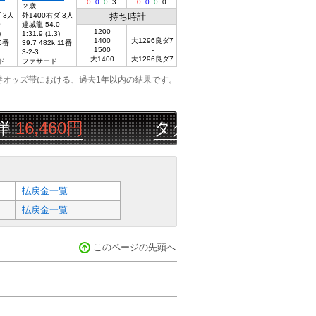
0
0
0
3
0
0
0
0
２歳
 3人
外1400右ダ 3人
持ち時計
0
達城龍 54.0
1200
-
)
1:31.9 (1.3)
1400
大1296良ダ7
 6番
39.7 482k 11番
1500
-
3-2-3
大1400
大1296良ダ7
ド
ファサード
勝オッズ帯における、過去1年以内の結果です。
460円
タクロウちゃん
08/08
帯広
払戻金一覧
払戻金一覧
このページの先頭へ