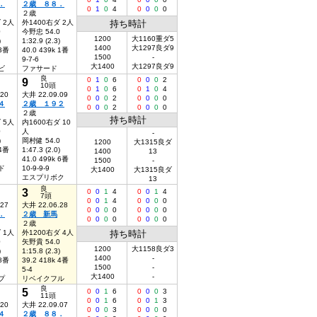
．
２歳 ８８．
0
1
0
4
0
0
0
0
２歳
 2人
外1400右ダ 2人
持ち時計
0
今野忠 54.0
1200
大1160重ダ5
)
1:32.9 (2.3)
1400
大1297良ダ9
 3番
40.0 439k 1番
1500
-
9-7-6
大1400
大1297良ダ9
ビ
ファサード
良
9
0
1
0
6
0
0
0
2
10頭
0
1
0
6
0
1
0
4
.20
大井 22.09.09
0
0
0
2
0
0
0
0
４
２歳 １９２
0
0
0
2
0
0
0
0
２歳
持ち時計
 5人
内1600右ダ 10
0
人
-
)
岡村健 54.0
1200
大1315良ダ
 4番
1:47.3 (2.0)
1400
13
41.0 499k 6番
1500
-
ド
10-9-9-9
大1400
大1315良ダ
エスプリボク
13
良
3
0
0
1
4
0
0
1
4
7頭
0
0
1
4
0
0
0
0
.27
大井 22.06.28
0
0
0
0
0
0
0
0
．
２歳 新馬
0
0
0
0
0
0
0
0
２歳
 1人
外1200右ダ 4人
持ち時計
0
矢野貴 54.0
1200
大1158良ダ3
)
1:15.8 (2.3)
1400
-
 8番
39.2 418k 4番
1500
-
5-4
大1400
-
プ
リベイクフル
良
5
0
0
1
6
0
0
0
3
11頭
0
0
1
6
0
0
1
3
.20
大井 22.09.07
0
0
0
3
0
0
0
0
４
２歳 ８８．