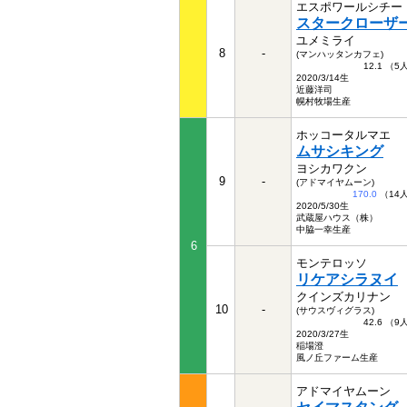
エスポワールシチー
スタークローザ
ユメミライ
8
-
(マンハッタンカフェ)
12.1 （
2020/3/14生
近藤洋司
幌村牧場生産
ホッコータルマエ
ムサシキング
ヨシカワクン
9
-
(アドマイヤムーン)
170.0
（14
2020/5/30生
武蔵屋ハウス（株）
中脇一幸生産
6
モンテロッソ
リケアシラヌイ
クインズカリナン
10
-
(サウスヴィグラス)
42.6 （
2020/3/27生
稲場澄
風ノ丘ファーム生産
アドマイヤムーン