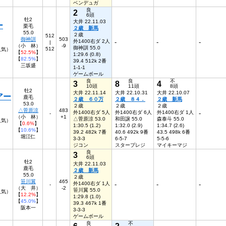
ベンデュガ
良
2
6頭
牡2
大井 22.11.03
ー
栗毛
２歳 新馬
55.0
２歳
512
御神訓
503
外1400右ダ 2人
-
-
-
|
（小 林）
-9
御神訓 55.0
512
人気）
【
52.5%
】
1:29.6 (0.8)
【
82.5%
】
39.4 512k 2番
三坂盛
1-1-1
ゲームボール
良
良
不
3
8
4
10頭
11頭
8頭
牡2
大井 22.11.14
大井 22.10.31
大井 22.10.07
アー
鹿毛
２歳 ６０万
２歳 ８４．
２歳 新馬
53.0
２歳
２歳
２歳
△菅原涼
483
外1400右ダ 5人
外1400右ダ 6人
外1400右ダ 1人
-
-
（小 林）
+1
△菅原涼 53.0
和田譲 55.0
森泰斗 55.0
0人気）
【
0.6%
】
1:30.5 (1.2)
1:32.0 (2.9)
1:34.7 (2.6)
【
10.6%
】
39.2 482k 7番
40.6 492k 9番
43.5 498k 6番
堀江仁
3-3-3
6-5-7
5-5-6
ジコン
スタープレジ
マイキーマジ
良
3
6頭
牡2
大井 22.11.03
鹿毛
２歳 新馬
55.0
２歳
笹川翼
465
外1400右ダ 1人
-
-
-
-
（大 井）
-2
笹川翼 55.0
人気）
【
12.2%
】
1:29.8 (1.0)
【
45.0%
】
39.3 467k 1番
阪本一
3-3-3
ゲームボール
良
不
6
2