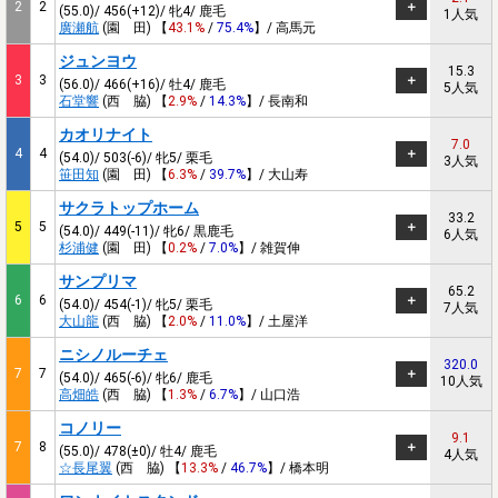
2
2
(55.0)/ 456(+12)/ 牝4/ 鹿毛
1人気
廣瀬航
(園 田) 【
43.1%
/
75.4%
】/ 高馬元
ジュンヨウ
15.3
3
3
(56.0)/ 466(+16)/ 牡4/ 鹿毛
5人気
石堂響
(西 脇) 【
2.9%
/
14.3%
】/ 長南和
カオリナイト
7.0
4
4
(54.0)/ 503(-6)/ 牝5/ 栗毛
3人気
笹田知
(園 田) 【
6.3%
/
39.7%
】/ 大山寿
サクラトップホーム
33.2
5
5
(54.0)/ 449(-11)/ 牝6/ 黒鹿毛
6人気
杉浦健
(園 田) 【
0.2%
/
7.0%
】/ 雑賀伸
サンプリマ
65.2
6
6
(54.0)/ 454(-1)/ 牝5/ 栗毛
7人気
大山龍
(西 脇) 【
2.0%
/
11.0%
】/ 土屋洋
ニシノルーチェ
320.0
7
7
(54.0)/ 465(-6)/ 牝6/ 鹿毛
10人気
高畑皓
(西 脇) 【
1.3%
/
6.7%
】/ 山口浩
コノリー
9.1
7
8
(55.0)/ 478(±0)/ 牡4/ 鹿毛
4人気
☆長尾翼
(西 脇) 【
13.3%
/
46.7%
】/ 橋本明