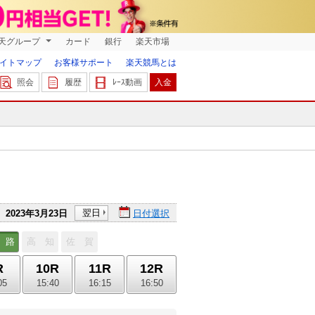
天グループ
カード
銀行
楽天市場
イトマップ
お客様サポート
楽天競馬とは
照会
履歴
ﾚｰｽ動画
入金
翌日
2023年3月23日
日付選択
 路
高 知
佐 賀
R
10R
11R
12R
05
15:40
16:15
16:50