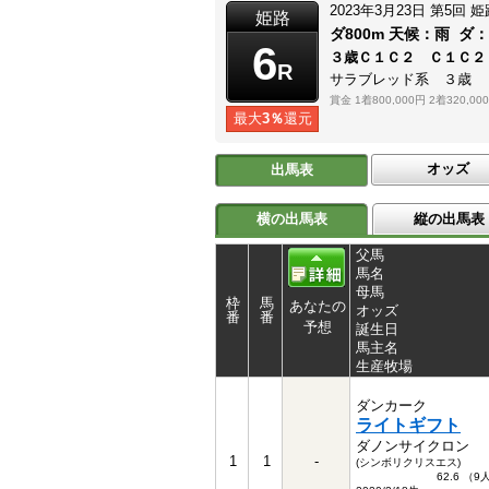
2023年3月23日
第5回
姫
姫路
ダ800m
天候：
雨
ダ
6
３歳Ｃ１Ｃ２ Ｃ１Ｃ２
R
サラブレッド系 ３歳
賞金
1着800,000円
2着320,00
最大
3％
還元
オッズ
出馬表
横の出馬表
縦の出馬表
父馬
馬名
母馬
枠
馬
あなたの
オッズ
番
番
予想
誕生日
馬主名
生産牧場
ダンカーク
ライトギフト
ダノンサイクロン
1
1
-
(シンボリクリスエス)
62.6 （