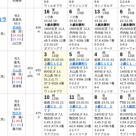
石橋満
9-9
8-8
6-9
2-2-4-8
ウィルオブラ
ゲイジュツガ
ヨシノタルマ
カレーパン
重
良
稍
良
16
6
13
6
16頭
13頭
13頭
16頭
牝3
Ｊ小倉
Ｊ小倉
Ｊ小倉
Ｊ中山
コラ
黒鹿毛
23.02.19
23.02.04
23.01.21
22.12.28
55.0
３歳未勝利
３歳未勝利
３歳未勝利
２歳未勝利
廣瀬航
426
1800右芝 11人
1800右芝 12人
1800右芝 7人
内1600右芝
-
（園 田）
-4
丸山元 54.0
丹内祐 54.0
丹内祐 54.0
丹内祐 54.
6人気）
【
10.4%
】
2:03.4 (11.9)
1:49.0 (1.4)
1:51.4 (2.2)
1:37.0 (1.0
【
35.4%
】
48.5 430k 12番
36.7 428k 3番
37.9 426k 7番
36.1 426k
山口浩
2-2-10-15
4-5-3-4
5-5-3-5
3-6-3
ダズリングブ
ドナウパール
ミントマーク
ポリーフォ
良
稍
稍
良
3
5
4
8
12頭
10頭
12頭
12頭
牡3
姫路 23.03.01
姫路 23.02.14
姫路 23.01.31
姫路 23.01
栗毛
３歳Ｃ１Ｃ２
３歳未勝利リ
３歳Ｃ１Ｃ２
３歳Ｃ１ 
56.0
Ｃ１Ｃ２
1400右ダ 2人
Ｃ１Ｃ２
Ｃ１
453
大山真
455
800右ダ 3人
大山真 55.0
800右ダ 6人
1400右ダ 
|
（園 田）
+3
大山真 56.0
1:37.8 (0.9)
大山真 56.0
大山真 55.
455
7人気）
【
1.4%
】
51.2 (1.7)
40.7 459k 10番
51.4 (0.3)
1:36.5 (1.2
【
8.0%
】
37.5 452k 4番
2-2-2-2
37.5 453k 7番
42.5 450k
渡瀬寛
4-4
リョウマダイ
6-4
1-1-2-2
ウィルオブラ
ゲイジュツガ
フォレステ
稍
良
良
重
10
11
8
8
12頭
12頭
9頭
11頭
牝3
姫路 23.02.21
姫路 23.02.01
姫路 23.01.18
門別 22.06
栗毛
３歳Ｃ２ Ｃ
３歳Ｃ２ Ｃ
３歳Ｃ２ Ｃ
ＪＲＡ認定
54.0
Ｃ２
Ｃ２
Ｃ２
２歳
鴨宮祥
475
1500右ダ 7人
1400右ダ 9人
1400右ダ 5人
外1000右ダ
-
（西 脇）
-2
鴨宮祥 54.0
鴨宮祥 54.0
鴨宮祥 54.0
岩橋勇 54.
人気）
【
1.9%
】
1:45.3 (3.0)
1:38.9 (4.4)
1:40.3 (2.4)
1:04.3 (3.3
【
11.8%
】
43.0 477k 3番
44.0 488k 10番
42.2 478k 8番
39.2 454k
藤川純
7-7-8-10
1-1-7-7
2-2-2-6
4-6
ラクプエル
オンドリータ
ラクプエル
ラブミーモ