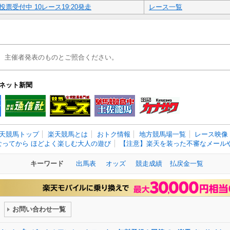
投票受付中 10レース19:20発走
レース一覧
、主催者発表のものとご照合ください。
ネット新聞
天競馬トップ
楽天競馬とは
おトク情報
地方競馬場一覧
レース映像
なってから ほどよく楽しむ大人の遊び
【注意】楽天を装った不審なメールや
キーワード
出馬表
オッズ
競走成績
払戻金一覧
お問い合わせ一覧