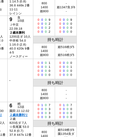
 1番
1:14.5 (0.8)
800
-
36.6 446k 2番
1400
姫1347良ダ6
セ
11-11
姫800
-
レイシン
良
9
0
0
0
9
0
0
0
9
10頭
0
0
0
2
0
0
0
0
Ｊ中京
0
0
0
2
0
0
0
0
22.09.18
0
0
0
2
0
0
0
0
２歳未勝利
9人
1200左ダ 10人
持ち時計
.0
中井裕 54.0
)
1:16.0 (2.8)
800
姫516稍ダ5
 6番
40.0 420k 9番
1400
-
4-5
姫800
姫516稍ダ5
ノースディー
0
0
0
1
0
0
0
0
0
0
0
1
0
0
0
1
0
0
0
0
0
0
0
0
0
0
0
0
0
0
0
0
-
持ち時計
800
-
1400
-
姫800
-
稍
6
0
1
0
7
0
1
0
7
12頭
0
0
0
3
0
0
0
0
.30
園田 22.12.02
0
0
0
3
0
0
0
0
リ
２歳未勝利リ
0
0
0
3
0
0
0
0
２歳
12人
820右ダ 7人
持ち時計
0
☆長尾翼 53.0
姫519稍ダ6
)
52.8 (0.7)
800
園1354良ダ
 11番
37.8 447k 12番
1400