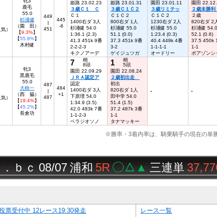
牝3
姫路 23.02.23
姫路 23.01.31
園田 23.01.11
園田 22.12
鹿毛
３歳Ｃ１ Ｃ
３歳Ｃ１Ｃ２
３歳リミテッ
２歳未勝利
55.0
Ｃ１
Ｃ１Ｃ２
Ｃ１Ｃ２
２歳
449
杉浦健
445
1400右ダ 3人
800右ダ 1人
1230右ダ 2人
820右ダ 2
|
（園 田）
-6
杉浦健 54.0
杉浦健 55.0
杉浦健 55.0
杉浦健 54.
451
人気）
【
9.3%
】
1:36.1 (2.3)
51.1 (0.0)
1:23.4 (0.3)
52.1 (0.6)
【
55.8%
】
41.3 451k 9番
37.3 451k 9番
40.4 449k 4番
37.5 450k
木村健
2-2-2-3
3-2
1-1-1-1
1-1
キクノアーデ
ゲイジュツガ
オードリー
ポアゾンシ
稍
稍
7
1
8頭
5頭
牝3
園田 22.09.29
園田 22.08.24
黒鹿毛
ＪＲＡ認定ア
２歳初出走
55.0
認定
初出
487
大柿一
484
1400右ダ 3人
820右ダ 1人
-
-
|
（西 脇）
+1
下原理 54.0
田中学 54.0
487
人気）
【
19.4%
】
1:34.9 (3.5)
51.4 (1.5)
【
45.2%
】
42.0 483k 7番
37.2 487k 3番
長倉功
1-1-2-3
1-1
ベラジオソノ
タナマッキー
※勝率・3着内率は、騎乗騎手の現在の単
ｃ
08/07
浦和
5R
◯△▲
三連単
37,770円
投票受付中 12レース19:30発走
レース一覧