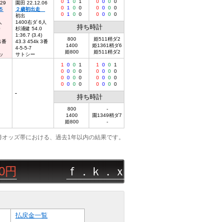
0
1
0
1
0
0
0
0
.29
園田 22.12.06
0
1
0
0
0
0
0
0
５
２歳初出走
0
1
0
0
0
0
0
0
初出
人
1400右ダ 6人
持ち時計
0
杉浦健 54.0
1:36.7 (3.4)
800
姫511稍ダ2
 1番
43.3 454k 3番
1400
姫1361稍ダ6
4-5-5-7
姫800
姫511稍ダ2
ッ
サトシー
1
0
0
1
1
0
0
1
0
0
0
0
0
0
0
0
0
0
0
0
0
0
0
0
0
0
0
0
0
0
0
0
-
持ち時計
800
-
1400
園1349稍ダ7
姫800
-
勝オッズ帯における、過去1年以内の結果です。
ｆ．ｋ．ｘｊ
08/07
園田
6R
△▲
払戻金一覧