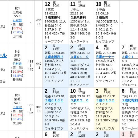
重
稍
稍
12
11
10
16頭
16頭
12頭
牝3
Ｊ東京
Ｊ中山
Ｊ中山
黒鹿毛
23.02.12
22.12.10
22.09.19
55.0
３歳未勝利
２歳未勝利
２歳新馬
石堂響
434
1400左ダ 11人
1200右ダ 7人
内1600右芝 5人
-
-
（西 脇）
+8
杉原誠 54.0
野中悠 54.0
野中悠 54.0
人気）
【
8.3%
】
1:27.9 (4.1)
1:14.3 (2.0)
1:40.1 (1.5)
【
25.0%
】
39.6 426k 7番
39.8 430k 5番
35.3 442k 9番
山口浩
8-8
3-3
3-6-5
キープブライ
カマラードマ
ヒップホップ
良
稍
稍
稍
2
2
4
7
11頭
10頭
6頭
10頭
牡3
姫路 23.03.08
姫路 23.02.23
姫路 23.02.08
姫路 23.01
ール
鹿毛
３歳未勝利リ
３歳Ｃ１ Ｃ
兵庫オーナー
３歳Ｃ１ 
56.0
1400右ダ 1人
Ｃ１
1500右ダ 4人
Ｃ１
438
竹村達
442
竹村達 55.0
1400右ダ 6人
竹村達 54.0
1400右ダ 
|
（西 脇）
-3
1:34.2 (0.3)
竹村達 55.0
1:41.4 (1.0)
竹村達 55.
445
人気）
【
19.5%
】
40.1 445k 11番
1:34.7 (0.9)
39.4 439k 2番
1:35.9 (1.1
【
48.8%
】
1-1-1-1
40.0 438k 3番
1-1-1-2
40.9 444k
長南和
アユチャンプ
1-1-3-2
グディカンワ
2-2-2-2
限会
キクノアーデ
ヴェローチ
良
良
稍
稍
2
10
3
6
12頭
12頭
12頭
11頭
牝3
姫路 23.03.01
姫路 23.02.15
姫路 23.01.31
門別 22.11
栗毛
３歳Ｃ１Ｃ２
３歳Ｃ２ Ｃ
３歳Ｃ１Ｃ２
２歳牝馬未
54.0
Ｃ１Ｃ２
Ｃ２
Ｃ１Ｃ２
２歳
382
下原理
385
800右ダ 5人
1400右ダ 3人
800右ダ 5人
外1100右ダ
|
（西 脇）
+3
田中学 54.0
竹村達 54.0
竹村達 54.0
岩橋勇 54.
396
人気）
【
23.7%
】
50.5 (1.0)
1:38.4 (2.7)
51.3 (0.2)
1:09.8 (1.0
【
66.4%
】
36.9 382k 8番
42.9 392k 1番
37.3 387k 12番
40.1 392k
大山寿
2-2
1-1-1-2
4-4
4-5
ウィルオブラ
シュネルクィ
ゲイジュツガ
リコーカー
稍
稍
良
良
6
2
2
1
10頭
12頭
9頭
6頭