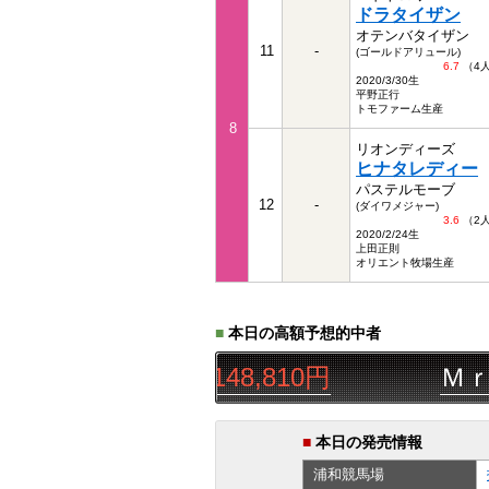
ドラタイザン
オテンバタイザン
11
-
(ゴールドアリュール)
6.7
（4
2020/3/30生
平野正行
トモファーム生産
8
リオンディーズ
ヒナタレディー
パステルモーブ
12
-
(ダイワメジャー)
3.6
（2
2020/2/24生
上田正則
オリエント牧場生産
■
本日の高額予想的中者
◯▲△
三連単
148,810円
Ｍｒ．ｂ
■
本日の発売情報
浦和
競馬場