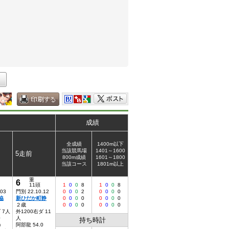
成績
全成績
1400m以下
当該競馬場
1401～1600
5走前
800m成績
1601～1800
当該コース
1801m以上
重
6
11頭
1
0
0
8
1
0
0
8
.03
門別 22.10.12
0
0
0
2
0
0
0
0
協
新ひだか町静
0
0
0
0
0
0
0
0
２歳
0
0
0
0
0
0
0
0
 7人
外1200右ダ 11
0
人
持ち時計
)
阿部龍 54.0