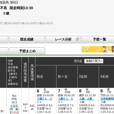
路競馬
第6日
：
不良
発走時刻
13:30
 ３歳
0円
3着200,000円
4着120,000円
5着80,000円
競走成績
レース分析
予想一覧
予想まとめ
前5走
性齢
連
毛色
馬
対
負担重量
体
時
騎手名
重
馬
【勝率】
増
前走
前々走
3走前
4走前
体
【3着内
減
重
率】
調教師名
良
稍
稍
重
6
7
8
6
10頭
10頭
8頭
7頭
姫路 23.03.09
姫路 23.02.23
園田 22.11.29
門別 22.11
牝3
３歳Ｃ１ Ｃ
３歳Ｃ１ Ｃ
２歳 ２歳
日本軽種馬
芦毛
Ｃ１
Ｃ１
２歳
２歳
55.0
444
1400右ダ 8人
1400右ダ 7人
1400右ダ 8人
外1200右ダ
中田貴
440
|
石堂響 54.0
石堂響 54.0
石堂響 54.0
阿部龍 54.
（西 脇）
±0
444
9人気）
1:34.7 (1.4)
1:36.5 (2.7)
1:35.1 (2.0)
1:15.3 (1.1
【
0.0%
】