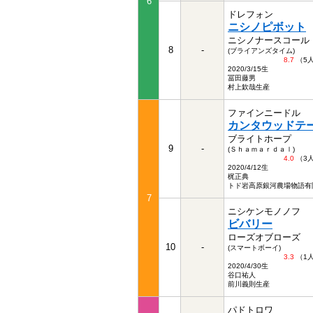
6
ドレフォン
ニシノピボット
ニシノナースコール
8
-
(ブライアンズタイム)
8.7
（5
2020/3/15生
冨田藤男
村上欽哉生産
ファインニードル
カンタウッドテ
ブライトホープ
9
-
(Ｓｈａｍａｒｄａｌ)
4.0
（3
2020/4/12生
梶正典
トド岩高原銀河農場物語有
7
ニシケンモノノフ
ビバリー
ローズオブローズ
10
-
(スマートボーイ)
3.3
（1
2020/4/30生
谷口祐人
前川義則生産
パドトロワ