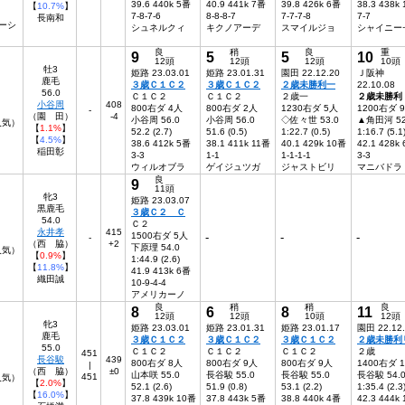
39.6 440k 5番
40.9 441k 7番
39.8 426k 6番
38.3 438k
【
10.7%
】
7-8-7-6
8-8-8-7
7-7-7-8
7-7
長南和
ーシ
シュネルクィ
キクノアーデ
スマイルジョ
シャイニー
良
稍
良
重
9
5
5
10
12頭
12頭
12頭
10頭
牡3
姫路 23.03.01
姫路 23.01.31
園田 22.12.20
Ｊ阪神
鹿毛
３歳Ｃ１Ｃ２
３歳Ｃ１Ｃ２
２歳未勝利一
22.10.08
56.0
Ｃ１Ｃ２
Ｃ１Ｃ２
２歳一
２歳未勝利
小谷周
408
800右ダ 4人
800右ダ 2人
1230右ダ 5人
1200右ダ 
-
（園 田）
-4
小谷周 56.0
小谷周 56.0
◇佐々世 53.0
▲角田河 52
8人気）
【
1.1%
】
52.2 (2.7)
51.6 (0.5)
1:22.7 (0.5)
1:16.7 (5.1
【
4.5%
】
38.6 412k 5番
38.1 411k 11番
40.1 429k 10番
42.1 428k
稲田彰
3-3
1-1
1-1-1-1
3-3
ウィルオブラ
ゲイジュツガ
ジャストビリ
マニバドラ
良
9
11頭
牝3
姫路 23.03.07
黒鹿毛
３歳Ｃ２ Ｃ
54.0
Ｃ２
永井孝
415
1500右ダ 5人
-
-
-
-
（西 脇）
+2
下原理 54.0
人気）
【
0.9%
】
1:44.9 (2.6)
【
11.8%
】
41.9 413k 6番
織田誠
10-9-4-4
アメリカーノ
良
稍
稍
良
8
6
8
11
12頭
12頭
10頭
12頭
牝3
姫路 23.03.01
姫路 23.01.31
姫路 23.01.17
園田 22.12
鹿毛
３歳Ｃ１Ｃ２
３歳Ｃ１Ｃ２
３歳Ｃ１Ｃ２
２歳未勝利
55.0
Ｃ１Ｃ２
Ｃ１Ｃ２
Ｃ１Ｃ２
２歳
451
長谷駿
439
800右ダ 8人
800右ダ 9人
800右ダ 9人
1400右ダ 
|
（西 脇）
±0
山本咲 55.0
長谷駿 55.0
長谷駿 55.0
長谷駿 54.
451
人気）
【
2.0%
】
52.1 (2.6)
51.9 (0.8)
53.1 (2.2)
1:35.4 (2.3
【
16.0%
】
37.8 439k 10番
37.8 443k 5番
38.8 440k 4番
42.3 444k