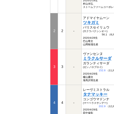
2020/2/18生
村山光弘
ストームファームコーポレ
アドマイヤムーン
ツキガミ
パリスセイリュウ
2
2
-
(サクラバクシンオー)
56.1 （
2020/4/28生
巴山尊文
山岡牧場生産
ヴァンセンヌ
ミラクルサーダ
ガランティサーダ
3
3
-
(ゼンノロブロイ)
152.6
（11
2020/4/29生
櫨山慶次
海馬沢明生産
レーヴミストラル
タナマッキー
コンゴウマドンナ
4
4
-
(マーベラスサンデー)
202.9
（12
2020/4/29生
田中俊彰