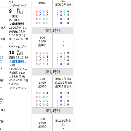
11
4-5
姫800
姫519稍ダ6
マギーローズ
稍
9
0
0
0
6
0
0
0
0
14頭
0
0
0
0
0
0
0
3
Ｊ東京
0
0
0
0
0
0
0
3
22.10.10
0
0
0
0
0
0
0
0
２歳未勝利
 8人
1600左芝 6人
持ち時計
0
丹内祐 54.0
)
1:36.0 (1.1)
800
-
 11番
35.7 426k 6番
1400
-
7-8
姫800
-
リ
ウヴァロヴァ
良
10
0
2
1
9
0
1
1
9
12頭
0
0
1
3
0
0
0
0
.19
園田 22.12.29
0
0
1
1
0
1
0
0
Ｃ
２歳未勝利
0
0
1
1
0
0
0
0
２歳
6人
1400右ダ 5人
持ち時計
0
大山真 55.0
)
1:38.9 (4.6)
800
姫512良ダ3
 3番
45.8 457k 4番
1400
姫1365良ダ8
1-1-2-5
姫800
姫512良ダ3
ー
グディカンワ
0
0
0
4
0
0
0
3
0
0
0
3
0
0
0
1
.02
0
0
0
0
0
0
0
0
フ
0
0
0
0
0
0
0
0
 9人
-
持ち時計
0
-
)
800
姫1389良ダ
 7番
1400
11
姫800
-
ナ