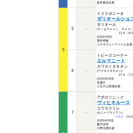
坂本春信生産
イスラボニータ
ダリオールショ
ダリオール
5
-
(Ｈｉｇｈｅｓｔ Ｈｏｎ)
11.6 （
2020/3/9生
酒井孝敏
コスモヴューファーム生産
5
トビーズコーナー
エルマニート
カワカミタキオン
6
-
(アグネスタキオン)
27.6 （
2020/4/18生
谷謙介
三石川上牧場生産
アポロソニック
ヴィヒキルース
ユウカスミレ
7
-
(サニーブライアン)
119.8
（10
2020/4/26生
藤平浩幸
今野活博生産