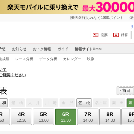
[楽天銀行]もれなく1000ポイント
楽
サ
投票
精算
予想
お知らせ
おトク情報
ガイド
情報サイトUma+
走成績
レース分析
データ分析
カレンダー
映像
いて
ご確認ください
馬表
前日
 和
船 橋
大 井
川 崎
金 沢
笠 松
名古屋
園 田
姫
R
4R
5R
6R
7R
8R
9
:50
12:30
13:00
13:30
14:00
14:30
15: