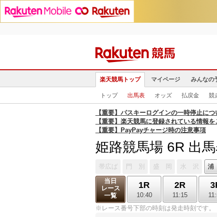
楽天競馬トップ
マイページ
みんなの
トップ
出馬表
オッズ
払戻金
競
【重要】パスキーログインの一時停止につ
【重要】楽天競馬に登録されている情報を
【重要】PayPayチャージ時の注意事項
姫路競馬場 6R 出
帯広ば
門 別
盛 岡
水 沢
浦
当日
1R
2R
3
レース
10:40
11:15
11
一覧
※レース番号下部の時刻は発走時刻です。