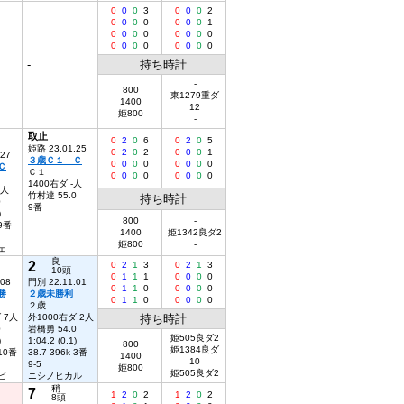
0
0
0
3
0
0
0
2
0
0
0
0
0
0
0
1
0
0
0
0
0
0
0
0
0
0
0
0
0
0
0
0
-
持ち時計
-
800
東1279重ダ
1400
12
姫800
-
取止
0
2
0
6
0
2
0
5
姫路 23.01.25
0
2
0
2
0
0
0
1
.27
３歳Ｃ１ Ｃ
0
0
0
0
0
0
0
0
Ｃ
Ｃ１
0
0
0
0
0
0
0
0
1400右ダ -人
4人
竹村達 55.0
持ち時計
0
9番
)
800
-
 9番
1400
姫1342良ダ2
姫800
-
ェ
良
2
0
2
1
3
0
2
1
3
10頭
0
1
1
1
0
0
0
0
.08
門別 22.11.01
0
1
1
0
0
0
0
0
勝
２歳未勝利
0
1
1
0
0
0
0
0
２歳
 7人
外1000右ダ 2人
持ち時計
0
岩橋勇 54.0
姫505良ダ2
)
1:04.2 (0.1)
800
姫1384良ダ
 10番
38.7 396k 3番
1400
10
9-5
姫800
姫505良ダ2
ビ
ニシノヒカル
稍
7
1
2
0
2
1
2
0
2
8頭