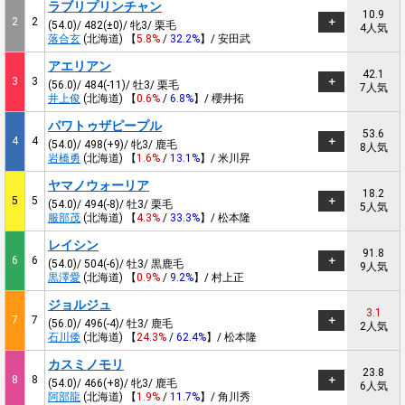
ラブリプリンチャン
10.9
2
2
(54.0)/ 482(±0)/ 牝3/ 栗毛
4人気
落合玄
(北海道) 【
5.8%
/
32.2%
】/ 安田武
アエリアン
42.1
3
3
(56.0)/ 484(-11)/ 牡3/ 栗毛
7人気
井上俊
(北海道) 【
0.6%
/
6.8%
】/ 櫻井拓
パワトゥザピープル
53.6
4
4
(54.0)/ 498(+9)/ 牝3/ 鹿毛
8人気
岩橋勇
(北海道) 【
1.6%
/
13.1%
】/ 米川昇
ヤマノウォーリア
18.2
5
5
(54.0)/ 494(-8)/ 牡3/ 栗毛
5人気
服部茂
(北海道) 【
4.3%
/
33.3%
】/ 松本隆
レイシン
91.8
6
6
(54.0)/ 504(-6)/ 牡3/ 黒鹿毛
9人気
黒澤愛
(北海道) 【
0.9%
/
9.2%
】/ 村上正
ジョルジュ
3.1
7
7
(56.0)/ 496(-4)/ 牡3/ 鹿毛
2人気
石川倭
(北海道) 【
24.3%
/
62.4%
】/ 松本隆
カスミノモリ
23.8
8
8
(54.0)/ 466(+8)/ 牝3/ 鹿毛
6人気
阿部龍
(北海道) 【
1.9%
/
11.7%
】/ 角川秀