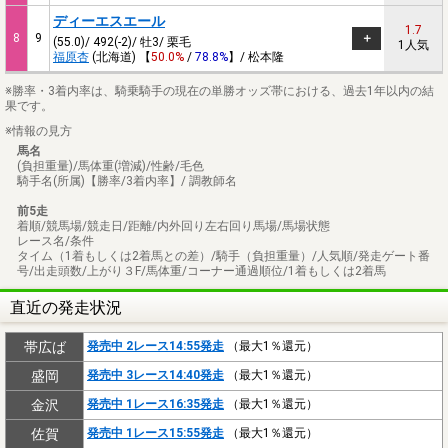
ディーエスエール
1.7
8
9
(55.0)/ 492(-2)/ 牡3/ 栗毛
1人気
福原杏
(北海道) 【
50.0%
/
78.8%
】/ 松本隆
※勝率・3着内率は、騎乗騎手の現在の単勝オッズ帯における、過去1年以内の結
果です。
※情報の見方
馬名
(負担重量)/馬体重(増減)/性齢/毛色
騎手名(所属)【勝率/3着内率】/ 調教師名
前5走
着順/競馬場/競走日/距離/内外回り左右回り馬場/馬場状態
レース名/条件
タイム（1着もしくは2着馬との差）/騎手（負担重量）/人気順/発走ゲート番
号/出走頭数/上がり３F/馬体重/コーナー通過順位/1着もしくは2着馬
直近の発走状況
帯広ば
発売中 2レース14:55発走
（最大1％還元）
盛岡
発売中 3レース14:40発走
（最大1％還元）
金沢
発売中 1レース16:35発走
（最大1％還元）
佐賀
発売中 1レース15:55発走
（最大1％還元）