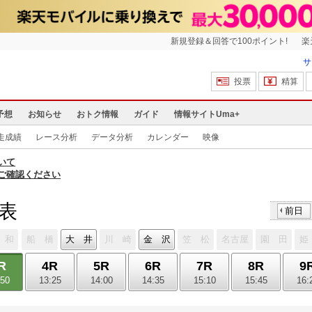
新規登録＆回答で100ポイント!
楽
サ
投票
精算
予想
お知らせ
おトク情報
ガイド
情報サイトUma+
走成績
レース分析
データ分析
カレンダー
映像
いて
ご確認ください
馬表
前日
 和
船 橋
大 井
川 崎
金 沢
笠 松
名古屋
園 田
姫
R
4R
5R
6R
7R
8R
9
:50
13:25
14:00
14:35
15:10
15:45
16: