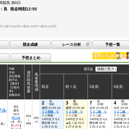
岡競馬
第6日
：
良
発走時刻
12:50
0円
3着70,000円
4着46,000円
5着25,000円
競走成績
レース分析
予想一覧
予想まとめ
前5走
性齢
連
毛色
馬
対
負担重量
体
時
騎手名
重
馬
【勝率】
増
前走
前々走
3走前
4走前
体
【3着内
減
重
率】
調教師名
良
重
良
稍
2
3
7
4
8頭
9頭
10頭
10頭
牝5
盛岡 23.05.16
盛岡 23.05.09
水沢 23.04.25
水沢 23.04
ソル
鹿毛
Ｃ２四組 Ｃ
Ｃ２三組 Ｃ
Ｃ２二組 Ｃ
Ｃ２二組 
54.0
Ｃ２四組
Ｃ２三組
Ｃ２二組
Ｃ２二組
454
陶文峰
455
1400左ダ 6人
1400左ダ 6人
1400右ダ 4人
1400右ダ 
|
（水 沢）
+1
陶文峰 54.0
▲佐々志 51.0
陶文峰 54.0
陶文峰 54.
469
人気）
【
0.0%
】
1:29.0 (1.9)
1:27.8 (0.4)
1:31.4 (1.6)
1:31.8 (1.2