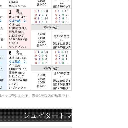
1600
9-9-9-9
10
盛1400
ラ
ボンジュール
盛1286不ダ1
重
1
1
1
1
30
1
1
1
16
10頭
0
1
1
1
0
0
0
2
.25
水沢 23.04.16
0
1
1
14
0
0
0
4
Ｃ
Ｃ２七組 Ｃ
0
1
1
1
0
0
0
8
Ｃ２七組
持ち時計
3人
1300右ダ 3人
0
阿部英 56.0
-
1200
)
1:23.7 (0.5)
阪1251良芝
1400
 1番
38.9 444k 4番
10
1600
1-1-1-1
潟1351良芝6
盛1400
パ
リックプンバ
盛1285重ダ3
不
6
1
4
3
26
1
4
3
17
12頭
0
0
0
6
0
0
0
8
.13
水沢 23.01.02
0
2
0
8
0
0
0
1
１
Ｃ１三組 Ｃ
0
0
0
2
0
0
0
0
Ｃ１三組
持ち時計
9人
1400右ダ 7人
0
高橋悠 56.0
倉1088良芝
1200
)
1:31.6 (1.5)
16
1400
 8番
40.9 465k 8番
潟1249良芝6
1600
2-2-2-2
豊1354良芝7
盛1400
ゴ
レヴァンツォ
盛1279稍ダ5
勝オッズ帯における、過去1年以内の結果です。
ジュピタートマト
08/07
園田
6R
△◯