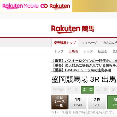
楽天競馬トップ
マイページ
みんなの
トップ
出馬表
オッズ
払戻金
競
【重要】パスキーログインの一時停止につ
【重要】楽天競馬に登録されている情報を
【重要】PayPayチャージ時の注意事項
盛岡競馬場 3R 出
帯広ば
門 別
盛 岡
水 沢
浦
当日
1R
2R
3
レース
11:40
12:15
12
一覧
※レース番号下部の時刻は発走時刻です。