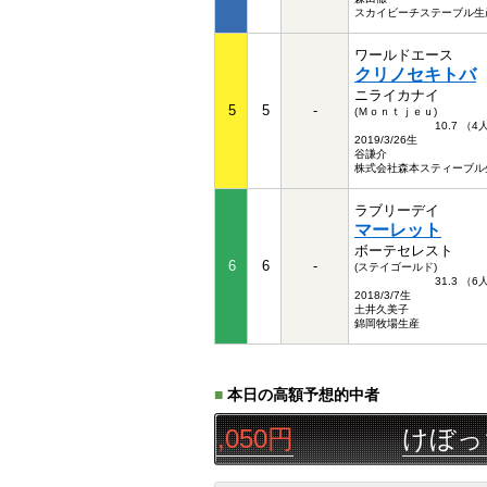
スカイビーチステーブル生
ワールドエース
クリノセキトバ
ニライカナイ
5
5
-
(Ｍｏｎｔｊｅｕ)
10.7 （
2019/3/26生
谷謙介
株式会社森本スティーブル
ラブリーデイ
マーレット
ボーテセレスト
6
6
-
(ステイゴールド)
31.3 （
2018/3/7生
土井久美子
錦岡牧場生産
■
本日の高額予想的中者
◎▲
三連単
15,050円
けぼっち
08