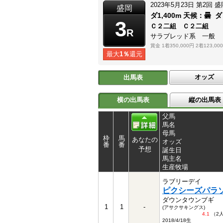
2023年5月23日
第2回
盛
盛岡
ダ1,400m
天候：
曇
ダ
3
Ｃ２二組 Ｃ２二組
R
サラブレッド系 一般
賞金
1着350,000円
2着123,00
最大
1％
還元
オッズ
出馬表
横の出馬表
縦の出馬表
父馬
馬名
母馬
枠
馬
あなたの
オッズ
番
番
予想
誕生日
馬主名
生産牧場
ラブリーデイ
ピクシーズパラ
ダウンタウンブギ
1
1
-
(アサクサキングス)
4.1
（2
2018/4/18生