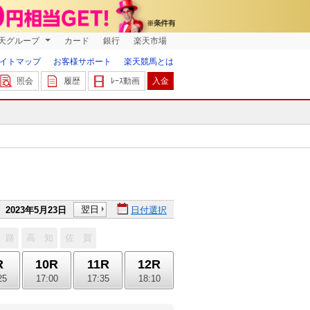
天グループ
カード
銀行
楽天市場
イトマップ
お客様サポート
楽天競馬とは
照会
履歴
ﾚｰｽ動画
入金
翌日
2023年5月23日
日付選択
 路
高 知
佐 賀
R
10R
11R
12R
25
17:00
17:35
18:10