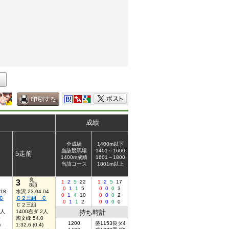
成績
全成績
1400m以下
当該競馬場
1401～1600
5走前
1400m成績
1601～1800
当該コース
1801m以上
良
3
1
2
5
22
1
2
5
17
8頭
0
1
1
5
0
0
0
3
.18
水沢 23.04.04
0
1
4
10
0
0
0
2
Ｃ
Ｃ２三組 Ｃ
0
1
1
2
0
0
0
0
Ｃ２三組
3人
1400右ダ 2人
持ち時計
0
陶文峰 54.0
1200
盛1153良ダ4
)
1:32.6 (0.4)