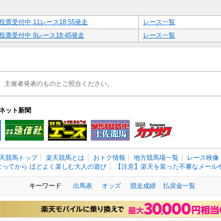
投票受付中 11レース18:55発走
レース一覧
投票受付中 9レース18:45発走
レース一覧
、主催者発表のものとご照合ください。
ネット新聞
天競馬トップ
楽天競馬とは
おトク情報
地方競馬場一覧
レース映像
なってから ほどよく楽しむ大人の遊び
【注意】楽天を装った不審なメールや
キーワード
出馬表
オッズ
競走成績
払戻金一覧