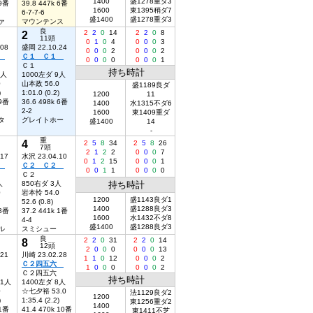
1400
盛1278重ダ3
 9番
39.8 447k 6番
1600
東1395稍ダ7
6-7-7-6
盛1400
盛1278重ダ3
ァ
マウンテンス
良
2
2
2
0
14
2
2
0
8
11頭
0
1
0
4
0
0
0
3
.08
盛岡 22.10.24
0
0
0
2
0
0
0
2
１
Ｃ１ Ｃ１
0
0
0
0
0
0
0
1
Ｃ１
持ち時計
5人
1000左ダ 9人
0
山本政 56.0
盛1189良ダ
)
1:01.0 (0.2)
1200
11
 9番
36.6 498k 6番
1400
水1315不ダ6
2-2
1600
東1409重ダ
タ
グレイトホー
盛1400
14
-
重
4
2
5
8
34
2
5
8
26
7頭
2
1
2
2
0
0
0
7
.17
水沢 23.04.10
0
1
2
15
0
0
0
1
２
Ｃ２ Ｃ２
0
0
1
1
0
0
0
0
Ｃ２
人
850右ダ 3人
持ち時計
0
岩本怜 54.0
1200
盛1143良ダ1
52.6 (0.8)
1400
盛1288良ダ3
 3番
37.2 441k 1番
1600
水1432不ダ8
4-4
盛1400
盛1288良ダ3
ル
スミシュー
良
8
2
2
0
31
2
2
0
14
12頭
2
0
0
0
0
0
0
13
.21
川崎 23.02.28
1
1
0
12
0
0
0
2
Ｃ２四五六
1
0
0
0
0
0
0
2
Ｃ２四五六
持ち時計
11人
1400左ダ 8人
0
☆七夕裕 53.0
法1129良ダ2
1200
)
1:35.4 (2.2)
東1256重ダ2
1400
 1番
41.4 470k 10番
東1411不芝