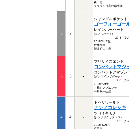
森田徹
クラウン日高牧場生産
ジャングルポケット
ゴーフォーゴー
レインボーハート
2
2
-
(エアジハード)
27.8 （
2018/4/17生
村井良孝
新井昭二生産
プリサイスエンド
コンバットマジ
コンバットアマゾン
3
3
-
(ダンスインザダーク)
9.8
（3
2018/5/9生
（株）アプエンテ
中川欽一生産
トゥザワールド
ナンノコレシキ
ツヨイキモチ
4
4
-
(シンボリクリスエス)
1.3
（1
2018/4/26生
森田徹