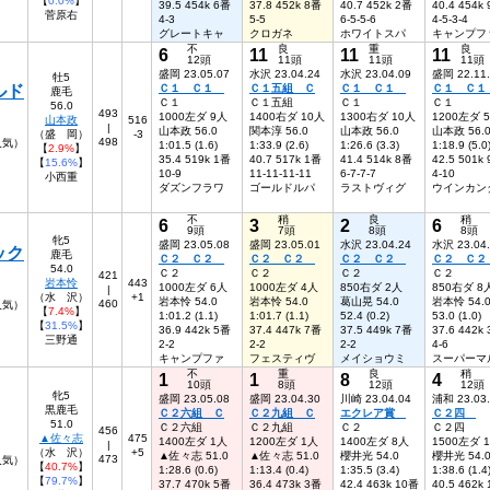
【
0.0%
】
39.5 454k 6番
37.8 452k 8番
40.7 452k 2番
40.4 454k
菅原右
4-3
5-5
6-5-5-6
4-5-3-4
グレートキャ
クロガネ
ホワイトスパ
キャンプフ
不
良
重
良
6
11
11
11
12頭
11頭
11頭
11頭
盛岡 23.05.07
水沢 23.04.24
水沢 23.04.09
盛岡 22.11
牡5
ルド
Ｃ１ Ｃ１
Ｃ１五組 Ｃ
Ｃ１ Ｃ１
Ｃ１ Ｃ
鹿毛
Ｃ１
Ｃ１五組
Ｃ１
Ｃ１
56.0
493
1000左ダ 9人
1400右ダ 10人
1300右ダ 10人
1200左ダ 
山本政
516
|
山本政 56.0
関本淳 56.0
山本政 56.0
山本政 56.
（盛 岡）
-3
498
5人気）
1:01.5 (1.6)
1:33.9 (2.6)
1:26.6 (3.3)
1:18.9 (5.0
【
2.9%
】
35.4 519k 1番
40.7 517k 1番
41.4 514k 8番
42.5 501k
【
15.6%
】
10-9
11-11-11-11
6-7-7-7
4-10
小西重
ダズンフラワ
ゴールドルパ
ラストヴィグ
ウインカン
不
稍
良
稍
6
3
2
6
9頭
7頭
8頭
8頭
牝5
盛岡 23.05.08
盛岡 23.05.01
水沢 23.04.24
水沢 23.04
ック
鹿毛
Ｃ２ Ｃ２
Ｃ２ Ｃ２
Ｃ２ Ｃ２
Ｃ２ Ｃ
54.0
Ｃ２
Ｃ２
Ｃ２
Ｃ２
421
岩本怜
443
1000左ダ 6人
1000左ダ 4人
850右ダ 2人
850右ダ 8
|
（水 沢）
+1
岩本怜 54.0
岩本怜 54.0
葛山晃 54.0
岩本怜 54.
460
人気）
【
7.4%
】
1:01.2 (1.1)
1:01.7 (1.1)
52.4 (0.2)
53.0 (1.0)
【
31.5%
】
36.9 442k 5番
37.4 447k 7番
37.5 449k 7番
37.6 442k
三野通
2-2
2-2
2-2
4-6
キャンプファ
フェスティヴ
メイショウミ
スーパーマ
不
重
良
稍
1
1
8
4
10頭
8頭
12頭
12頭
牝5
盛岡 23.05.08
盛岡 23.04.30
川崎 23.04.04
浦和 23.03
黒鹿毛
Ｃ２六組 Ｃ
Ｃ２九組 Ｃ
エクレア賞
Ｃ２四
51.0
Ｃ２六組
Ｃ２九組
Ｃ２
Ｃ２四
456
▲佐々志
475
1400左ダ 1人
1200左ダ 1人
1400左ダ 8人
1500左ダ 
|
（水 沢）
+5
▲佐々志 51.0
▲佐々志 51.0
櫻井光 54.0
櫻井光 54.
473
人気）
【
40.7%
】
1:28.6 (0.6)
1:13.4 (0.4)
1:35.5 (3.4)
1:38.6 (1.4
【
79.7%
】
37.7 470k 5番
36.4 473k 3番
42.4 463k 10番
40.5 462k