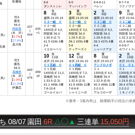
佐藤祐
8-6
6-5
9-9-9-11
8-7-7-6
産
ダンストンレ
マッハインフ
ベレン
フクノヴァ
良
重
良
良
8
3
2
9
8頭
9頭
9頭
10頭
牡4
盛岡 23.05.16
盛岡 23.05.09
盛岡 23.05.02
水沢 23.04
鹿毛
Ｃ２一組 Ｃ
Ｃ２一組 Ｃ
Ｃ２二組 Ｃ
Ｃ２二組 
56.0
Ｃ２一組
Ｃ２一組
Ｃ２二組
Ｃ２二組
437
阿部英
435
1400左ダ 4人
1400左ダ 3人
1400左ダ 6人
1400右ダ 
|
（水 沢）
+1
阿部英 56.0
阿部英 56.0
阿部英 56.0
阿部英 56.
444
4人気）
【
5.7%
】
1:30.9 (2.7)
1:28.5 (0.2)
1:28.9 (0.0)
1:32.3 (2.5
【
27.9%
】
41.5 434k 3番
39.1 435k 8番
39.3 437k 6番
41.6 444k
及川良
2-4
5-6
4-4
4-3-6-7
生産
イエローベリ
ティアーズイ
シャークアタ
ホワイトス
良
稍
重
良
10
12
8
2
11頭
12頭
10頭
10頭
牡5
水沢 23.04.24
水沢 23.04.10
水沢 23.03.27
水沢 23.03
鹿毛
Ｃ１五組 Ｃ
Ｃ１四組 Ｃ
アンドロメダ
Ｃ１ Ｃ
56.0
Ｃ１五組
Ｃ１四組
Ｃ１
Ｃ１
440
高橋悠
469
1400右ダ 11人
1400右ダ 7人
1300右ダ 4人
1300右ダ 
|
（水 沢）
±0
高橋悠 56.0
高橋悠 56.0
高橋悠 56.0
高橋悠 56.
476
6人気）
【
1.0%
】
1:33.6 (2.3)
1:32.6 (2.0)
1:22.9 (0.6)
1:24.6 (0.1
【
11.3%
】
41.1 469k 3番
41.8 468k 11番
40.3 468k 11番
39.4 476k
伊藤忍
7-8-10-8
7-6-6-9
2-2-2-3
2-2-2-2
ゴールドルパ
シャイニーポ
アルコローザ
ミキノイチ
※勝率・3着内率は、騎乗騎手の現在の単
/07
園田
6R
△◯▲
三連単
15,050円