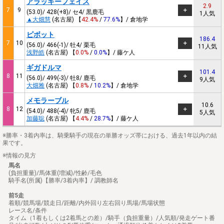
アラッキーフェイス
2.9
7
9
(53.0)/ 428(+8)/ セ4/ 黒鹿毛
1人気
▲大畑慧
(名古屋) 【
42.4%
/
77.6%
】/ 倉地学
ピボット
186.4
7
10
(56.0)/ 466(-1)/ 牡4/ 栗毛
11人気
浅野皓
(名古屋) 【
0.0%
/
0.0%
】/ 藤ケ人
ギガドルマ
101.4
8
11
(56.0)/ 499(-3)/ 牡8/ 鹿毛
9人気
大畑雅
(名古屋) 【
0.8%
/
10.2%
】/ 倉地学
メモラーブル
10.6
8
12
(54.0)/ 488(-4)/ 牝5/ 鹿毛
5人気
加藤聡
(名古屋) 【
4.4%
/
28.7%
】/ 藤ケ人
※勝率・3着内率は、騎乗騎手の現在の単勝オッズ帯における、過去1年以内の結
果です。
※情報の見方
馬名
(負担重量)/馬体重(増減)/性齢/毛色
騎手名(所属)【勝率/3着内率】/ 調教師名
前5走
着順/競馬場/競走日/距離/内外回り左右回り馬場/馬場状態
レース名/条件
タイム（1着もしくは2着馬との差）/騎手（負担重量）/人気順/発走ゲート番