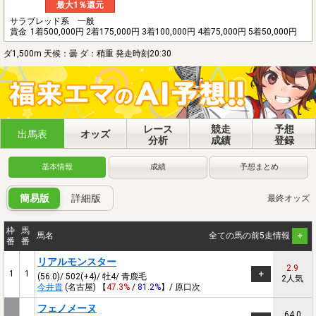
最大1％還元
サラブレッド系 一般
賞金
1着500,000円 2着175,000円 3着100,000円 4着75,000円 5着50,000円
ダ1,500m 天候：曇 ダ：稍重 発走時刻20:30
レース
競走
予想
出馬表
オッズ
分析
成績
登録
基本情報
成績
予想まとめ
簡易版
詳細版
最終オッズ
枠
馬
馬名
全ての馬の前5走情報
番
番
リアルモンスター
2.9
1
1
(56.0)/ 502(+4)/ 牡4/ 青鹿毛
2人気
今井貴
(名古屋) 【
47.3%
/
81.2%
】/ 原口次
フェノメーヌ
64.0