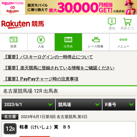
楽天競馬
通知
馬券カゴ
投票
入金
出馬表
レース映像
メニュー
【重要】パスキーログインの一時停止について
【重要】楽天競馬に登録されている情報をご確認ください
【重要】PayPayチャージ時の注意事項
名古屋競馬場 12R 出馬表
2023/6/1
競馬場
R番号
名古屋
2023年6月1日第5回 名古屋競馬 第3日
軽暑（けいしょ）賞 Ｂ５
12
R