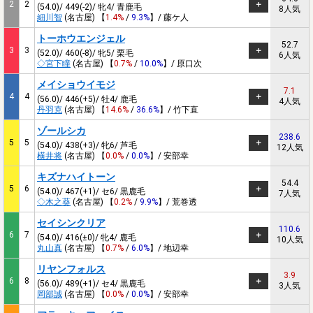
2
2
(54.0)/ 449(-2)/ 牝4/ 青鹿毛
8人気
細川智
(名古屋) 【
1.4%
/
9.3%
】/ 藤ケ人
トーホウエンジェル
52.7
3
3
(52.0)/ 460(-8)/ 牝5/ 栗毛
6人気
◇宮下瞳
(名古屋) 【
0.7%
/
10.0%
】/ 原口次
メイショウイモジ
7.1
4
4
(56.0)/ 446(+5)/ 牡4/ 鹿毛
4人気
丹羽克
(名古屋) 【
14.6%
/
36.6%
】/ 竹下直
ゾールシカ
238.6
5
5
(54.0)/ 438(+3)/ 牝6/ 芦毛
12人気
横井将
(名古屋) 【
0.0%
/
0.0%
】/ 安部幸
キズナハイトーン
54.4
5
6
(54.0)/ 467(+1)/ セ6/ 黒鹿毛
7人気
◇木之葵
(名古屋) 【
0.2%
/
9.9%
】/ 荒巻透
セイシンクリア
110.6
6
7
(54.0)/ 416(±0)/ 牝4/ 鹿毛
10人気
丸山真
(名古屋) 【
0.7%
/
6.0%
】/ 地辺幸
リヤンフォルス
3.9
6
8
(56.0)/ 489(+1)/ セ4/ 黒鹿毛
3人気
岡部誠
(名古屋) 【
0.0%
/
0.0%
】/ 安部幸