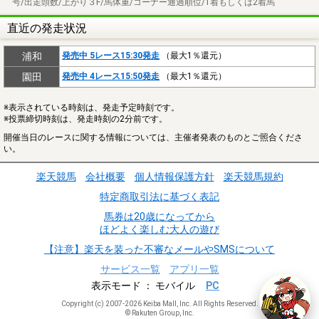
号/出走頭数/上がり３F/馬体重/コーナー通過順位/1着もしくは2着馬
直近の発走状況
浦和
発売中 5レース15:30発走
（最大1％還元）
園田
発売中 4レース15:50発走
（最大1％還元）
※表示されている時刻は、発走予定時刻です。
※投票締切時刻は、発走時刻の2分前です。
開催当日のレースに関する情報については、主催者発表のものとご照合くださ
い。
楽天競馬
会社概要
個人情報保護方針
楽天競馬規約
特定商取引法に基づく表記
馬券は20歳になってから
ほどよく楽しむ大人の遊び
【注意】楽天を装った不審なメールやSMSについて
サービス一覧
アプリ一覧
表示モード
モバイル
PC
Copyright (c) 2007-2026 Keiba Mall, Inc. All Rights Reserved.
© Rakuten Group, Inc.