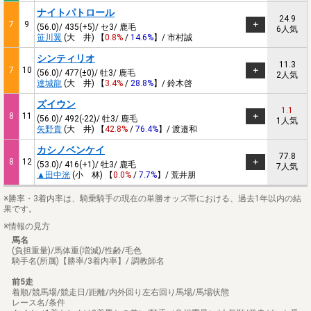
ナイトパトロール
24.9
7
9
(56.0)/ 435(+5)/ セ3/ 鹿毛
6人気
笹川翼
(大 井) 【
0.8%
/
14.6%
】/ 市村誠
シンティリオ
11.3
7
10
(56.0)/ 477(±0)/ 牡3/ 鹿毛
2人気
達城龍
(大 井) 【
3.4%
/
28.8%
】/ 鈴木啓
ズイウン
1.1
8
11
(56.0)/ 492(-22)/ 牡3/ 鹿毛
1人気
矢野貴
(大 井) 【
42.8%
/
76.4%
】/ 渡邉和
カシノベンケイ
77.8
8
12
(53.0)/ 416(+1)/ 牡3/ 鹿毛
7人気
▲田中洸
(小 林) 【
0.0%
/
7.7%
】/ 荒井朋
※勝率・3着内率は、騎乗騎手の現在の単勝オッズ帯における、過去1年以内の結
果です。
※情報の見方
馬名
(負担重量)/馬体重(増減)/性齢/毛色
騎手名(所属)【勝率/3着内率】/ 調教師名
前5走
着順/競馬場/競走日/距離/内外回り左右回り馬場/馬場状態
レース名/条件