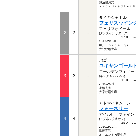
加治屋貞光
ＮｉｃｋＢｒａｄｌｅｙＢ
タイキシャトル
フェリスウイン
フェリスホイール
2
2
-
(ダンスインザダーク)
37.8 （
2017/2/25生
組）ＦｏｒｃｅＥｑｕ
大北牧場生産
バゴ
ユキサンゴール
ゴールデンフェザー
3
3
-
(キングカメハメハ)
11.3 （
2019/2/3生
小橋亮太
大栄牧場生産
アドマイヤムーン
フォーネリー
アイルビーファイン
4
4
-
(アグネスタキオン)
45.2 （
2019/2/22生
遠藤喜和
オリエント牧場生産