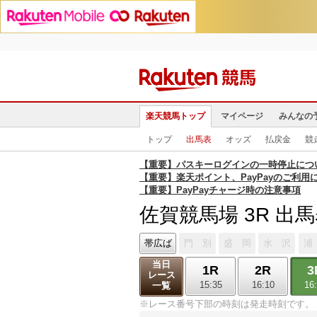
楽天競馬トップ
マイページ
みんなの
トップ
出馬表
オッズ
払戻金
競
【重要】パスキーログインの一時停止につ
【重要】楽天ポイント、PayPayのご利用
【重要】PayPayチャージ時の注意事項
佐賀競馬場 3R 出
帯広ば
門 別
盛 岡
水 沢
浦
当日
1R
2R
3
レース
15:35
16:10
16
一覧
※レース番号下部の時刻は発走時刻です。