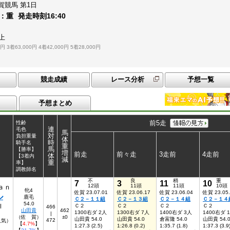
賀競馬
第1日
：
重
発走時刻
16:40
上
0円
3着63,000円
4着42,000円
5着28,000円
競走成績
レース分析
予想一覧
予想まとめ
前5走
性齢
連
毛色
馬
対
負担重量
体
時
騎手名
重
馬
【勝率】
増
前走
前々走
3走前
4走前
体
【3着内
減
重
率】
調教師名
不
良
稍
重
7
3
11
10
12頭
11頭
11頭
10頭
ａｎ
牝4
佐賀 23.07.01
佐賀 23.06.17
佐賀 23.06.04
佐賀 23.05
ル
鹿毛
Ｃ２－１１組
Ｃ２－１３組
Ｃ２－１４組
Ｃ２－１４
54.0
ｌ
Ｃ２
Ｃ２
Ｃ２
Ｃ２
466
山田貴
462
1300右ダ 2人
1300右ダ 7人
1400右ダ 3人
1400右ダ 
|
（佐 賀）
±0
山田貴 54.0
山田貴 54.0
倉富隆 54.0
山田貴 54.
472
4人気）
【
4.7%
】
1:27.3 (2.5)
1:26.8 (0.2)
1:35.7 (1.8)
1:37.3 (3.9