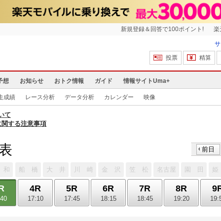
新規登録＆回答で100ポイント!
楽
サ
投票
精算
予想
お知らせ
おトク情報
ガイド
情報サイトUma+
走成績
レース分析
データ分析
カレンダー
映像
いて
に関する注意事項
馬表
前日
 和
船 橋
大 井
川 崎
金 沢
笠 松
名古屋
園 田
姫
R
4R
5R
6R
7R
8R
9
:40
17:10
17:45
18:15
18:45
19:20
19: