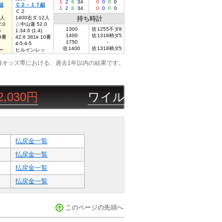
1
2
8
34
0
0
0
0
組
Ｃ２－１７組
1
2
8
34
0
0
0
0
Ｃ２
9人
1400右ダ 12人
持ち時計
.0
△中山蓮 52.0
1300
佐1255不ダ8
)
1:34.6 (1.4)
1400
佐1318稍ダ5
 8番
42.6 381k 10番
1750
-
4-5-4-5
佐1400
佐1318稍ダ5
ー
ヒルインレッ
勝オッズ帯における、過去1年以内の結果です。
円
ワイルドコーヒー
08/09
佐賀
1
払戻金一覧
払戻金一覧
払戻金一覧
払戻金一覧
このページの先頭へ