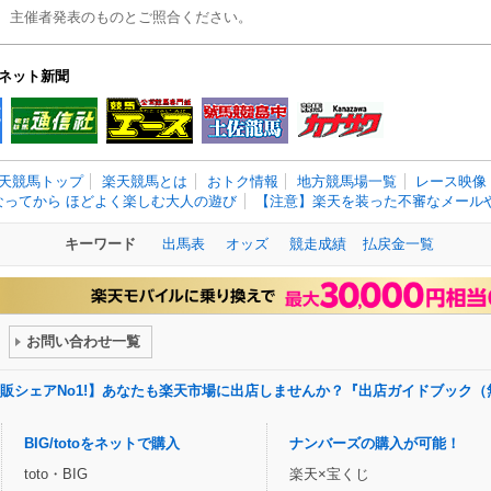
、主催者発表のものとご照合ください。
ネット新聞
天競馬トップ
楽天競馬とは
おトク情報
地方競馬場一覧
レース映像
なってから ほどよく楽しむ大人の遊び
【注意】楽天を装った不審なメールや
キーワード
出馬表
オッズ
競走成績
払戻金一覧
お問い合わせ一覧
販シェアNo1!】あなたも楽天市場に出店しませんか？『出店ガイドブック（
BIG/totoをネットで購入
ナンバーズの購入が可能！
toto・BIG
楽天×宝くじ