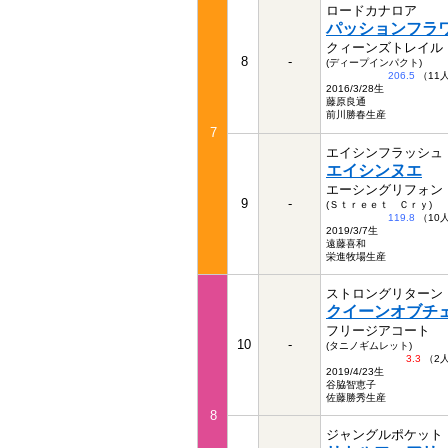
ロードカナロア
パッションフラ
クィーンズトレイル
8
-
(ディープインパクト)
206.5
（11
2016/3/28生
藤原良通
前川勝春生産
7
エイシンフラッシュ
エイシンヌエ
エーシングリフォン
9
-
(Ｓｔｒｅｅｔ Ｃｒｙ)
119.8
（10
2019/3/7生
遠藤喜和
栄進牧場生産
ストロングリターン
クイーンオブチ
フリージアコート
10
-
(タニノギムレット)
3.3
（2
2019/4/23生
谷脇智恵子
佐藤勝秀生産
8
ジャングルポケット