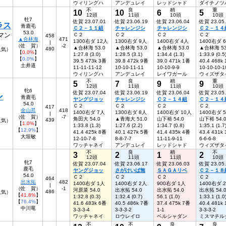
ウィリングハ
アンデュレイ
レッドシャド
ダイチノツ
不
良
稍
重
10
10
6
5
12頭
11頭
10頭
10頭
牡7
佐賀 23.07.01
佐賀 23.06.19
佐賀 23.06.04
佐賀 23.05
ラス
青鹿毛
Ｃ２－１１組
チャレンジシ
チャレンジシ
Ｃ２－１４
53.0
マン
Ｃ２
Ｃ２
Ｃ２
Ｃ２
458
▲合林海
471
1300右ダ 12人
1300右ダ 9人
1400右ダ 4人
1400右ダ 
|
（佐 賀）
-2
▲合林海 53.0
▲合林海 53.0
▲合林海 53.0
▲合林海 53
480
人気）
【
0.0%
】
1:27.8 (3.0)
1:28.5 (3.1)
1:34.4 (1.3)
1:33.9 (0.5
【
0.0%
】
39.5 473k 3番
39.8 472k 9番
39.0 471k 1番
40.4 468k
土井道
11-11-11-12
10-10-11-11
10-10-9-9
10-10-10-1
ウィリングハ
アンデュレイ
レイワガール
ウィズザタ
不
良
稍
重
5
7
9
9
12頭
11頭
11頭
10頭
牝6
佐賀 23.07.04
佐賀 23.06.19
佐賀 23.06.04
佐賀 23.05
ン
青鹿毛
ヤングジョッ
チャレンジシ
Ｃ２－１４組
Ｃ２－１４
54.0
Ｃ２
Ｃ２
Ｃ２
Ｃ２
417
金山昇
418
1400右ダ 7人
1300右ダ 8人
1400右ダ 10人
1400右ダ 
|
（佐 賀）
-7
角田大 54.0
▲青海大 51.0
山下裕 54.0
山下裕 54.
439
5人気）
【
1.0%
】
1:33.8 (1.3)
1:27.6 (2.2)
1:34.7 (0.8)
1:35.1 (1.7
【
12.9%
】
41.4 425k 8番
40.1 427k 5番
41.4 435k 4番
43.4 431k
大垣敏
12-10-7-8
8-8-7-7
11-11-9-11
6-6-6-8
ワッチャネイ
アンデュレイ
レッドシャド
ウィズザタ
不
良
稍
不
3
2
1
2
12頭
11頭
11頭
10頭
牝7
佐賀 23.07.04
佐賀 23.06.17
佐賀 23.06.03
佐賀 23.05
鹿毛
ヤングジョッ
さがけいば無
ＳＡＧＡリベ
Ｃ２－１８
54.0
Ｃ２
Ｃ２
Ｃ２
Ｃ２
464
出水拓
482
1400右ダ 1人
1400右ダ 2人
900右ダ 1人
1400右ダ 
|
（佐 賀）
-1
河原菜 54.0
出水拓 54.0
出水拓 54.0
出水拓 54.
486
人気）
【
41.8%
】
1:32.8 (0.3)
1:32.4 (0.7)
56.1 (1.0)
1:33.1 (1.0
【
76.4%
】
41.6 483k 6番
40.5 486k 7番
37.4 475k 7番
40.4 481k
中川竜
3-3-3-4
3-3-3-2
1-1
3-3-3-2
ワッチャネイ
ロウレイロ
ベルシャダン
ミスマチル
不
不
良
良