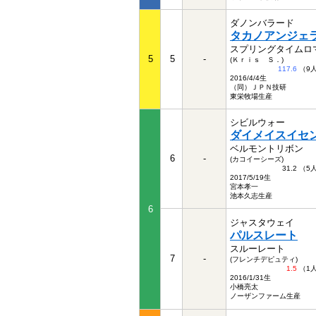
ダノンバラード
タカノアンジェ
スプリングタイムロ
5
5
-
(Ｋｒｉｓ Ｓ．)
117.6
（9
2016/4/4生
（同）ＪＰＮ技研
東栄牧場生産
シビルウォー
ダイメイスイセ
ベルモントリボン
6
-
(カコイーシーズ)
31.2 （
2017/5/19生
宮本孝一
池本久志生産
6
ジャスタウェイ
パルスレート
スルーレート
7
-
(フレンチデピュティ)
1.5
（1
2016/1/31生
小橋亮太
ノーザンファーム生産