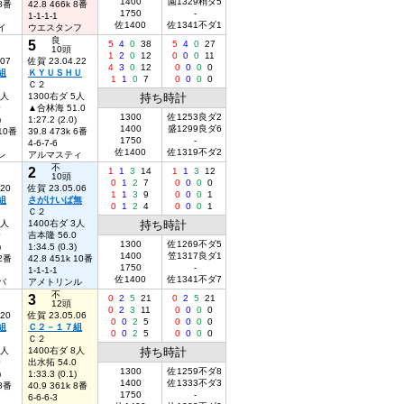
1400
園1329稍ダ5
 8番
42.8 466k 8番
1750
-
1-1-1-1
佐1400
佐1341不ダ1
イ
ウエスタンフ
良
5
5
4
0
38
5
4
0
27
10頭
1
2
0
12
0
0
0
11
.07
佐賀 23.04.22
4
3
0
12
0
0
0
0
組
ＫＹＵＳＨＵ
1
1
0
7
0
0
0
0
Ｃ２
4人
1300右ダ 5人
持ち時計
0
▲合林海 51.0
1300
佐1253良ダ2
)
1:27.2 (2.0)
1400
盛1299良ダ6
 10番
39.8 473k 6番
1750
-
4-6-7-6
佐1400
佐1319不ダ2
レ
アルマスティ
不
2
1
1
3
14
1
1
3
12
10頭
0
1
2
7
0
0
0
0
.20
佐賀 23.05.06
1
1
3
9
0
0
0
1
組
さがけいば無
0
1
2
4
0
0
0
1
Ｃ２
1人
1400右ダ 3人
持ち時計
0
吉本隆 56.0
1300
佐1269不ダ5
)
1:34.5 (0.3)
1400
笠1317良ダ1
 2番
42.8 451k 10番
1750
-
1-1-1-1
佐1400
佐1341不ダ7
バ
アメトリンル
不
3
0
2
5
21
0
2
5
21
12頭
0
2
3
11
0
0
0
0
.20
佐賀 23.05.06
0
0
2
5
0
0
0
0
組
Ｃ２－１７組
0
0
2
5
0
0
0
0
Ｃ２
2人
1400右ダ 8人
持ち時計
0
出水拓 54.0
1300
佐1259不ダ8
)
1:33.3 (0.1)
1400
佐1333不ダ3
 8番
40.9 361k 8番
1750
-
6-6-6-3