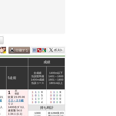
成績
全成績
1400m以下
当該競馬場
1401～1600
5走前
1400m成績
1601～1800
当該コース
1801m以上
不
1
1
1
1
9
1
1
1
9
9頭
1
0
1
5
0
0
0
0
.21
佐賀 23.05.06
1
1
0
7
0
0
0
0
組
Ｃ２－２０組
1
0
0
4
0
0
0
0
Ｃ２
1人
1400右ダ 3人
持ち時計
0
倉富隆 54.0
1300
佐1268良ダ3
)
1:34.1 (1.1)