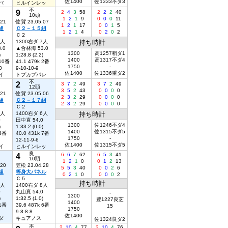
佐1400
佐1333不ダ3
バ
ヒルインレッ
不
9
2
4
3
58
2
2
2
40
10頭
1
2
1
9
0
0
0
11
.21
佐賀 23.05.07
1
2
1
17
0
0
1
5
組
Ｃ２－１５組
1
2
1
4
0
2
0
2
Ｃ２
6人
1300右ダ 7人
持ち時計
.0
▲合林海 53.0
1300
高1257稍ダ1
)
1:28.8 (2.2)
1400
高1317不ダ4
 10番
41.1 479k 2番
1750
-
0
9-10-10-9
佐1400
佐1336重ダ2
イ
トプカプパレ
不
2
3
7
2
49
3
7
2
49
12頭
3
5
2
43
0
0
0
0
.21
佐賀 23.05.06
2
3
2
29
0
0
0
0
組
Ｃ２－１７組
2
3
2
29
0
0
0
0
Ｃ２
5人
1400右ダ 6人
持ち時計
0
田中直 54.0
1300
佐1246不ダ4
)
1:33.2 (0.0)
1400
佐1315不ダ5
 3番
40.0 431k 7番
1750
-
12-11-9-6
佐1400
佐1315不ダ5
イ
ヒルインレッ
良
4
6
6
7
62
6
5
3
41
10頭
1
2
1
0
0
1
2
13
.20
笠松 23.04.28
5
5
3
40
0
0
2
6
組
等身大パネル
0
2
1
0
0
0
0
2
Ｃ５
持ち時計
2人
1400右ダ 8人
0
丸山真 54.0
-
1300
)
1:32.5 (1.0)
豊1227良芝
1400
 1番
39.6 487k 6番
15
1750
9-8-8-8
-
佐1400
ダ
キュアノス
佐1324良ダ2
不
2
10
4
77
2
10
4
76