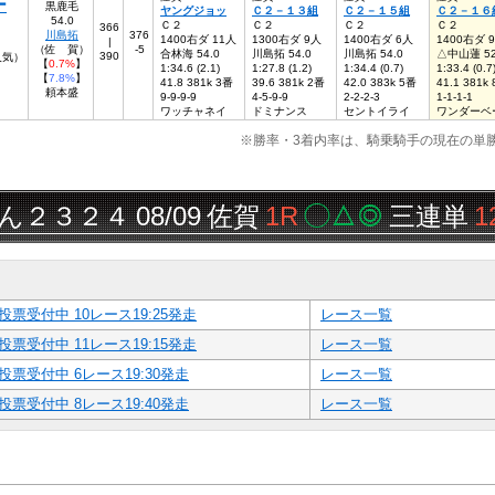
ー
黒鹿毛
ヤングジョッ
Ｃ２－１３組
Ｃ２－１５組
Ｃ２－１６
54.0
Ｃ２
Ｃ２
Ｃ２
Ｃ２
366
川島拓
376
1400右ダ 11人
1300右ダ 9人
1400右ダ 6人
1400右ダ 
|
（佐 賀）
-5
合林海 54.0
川島拓 54.0
川島拓 54.0
△中山蓮 52
390
8人気）
【
0.7%
】
1:34.6 (2.1)
1:27.8 (1.2)
1:34.4 (0.7)
1:33.4 (0.7
【
7.8%
】
41.8 381k 3番
39.6 381k 2番
42.0 383k 5番
41.1 381k
頼本盛
9-9-9-9
4-5-9-9
2-2-2-3
1-1-1-1
ワッチャネイ
ドミナンス
セントイライ
ワンダーベ
※勝率・3着内率は、騎乗騎手の現在の単
３２４
08/09
佐賀
1R
◯△◎
三連単
12,030
投票受付中 10レース19:25発走
レース一覧
投票受付中 11レース19:15発走
レース一覧
投票受付中 6レース19:30発走
レース一覧
投票受付中 8レース19:40発走
レース一覧