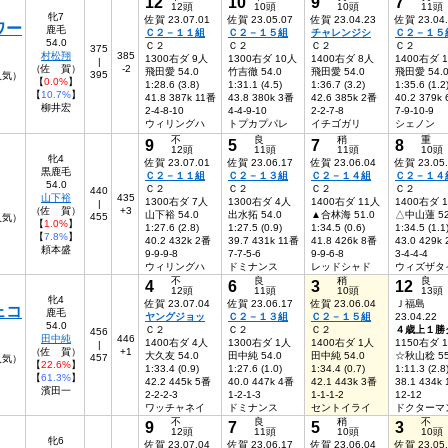
12
10
9
7
12頭
10頭
10頭
11頭
牝7
佐賀 23.07.01
佐賀 23.05.07
佐賀 23.04.23
佐賀 23.04
ワー
鹿毛
Ｃ２－１１組
Ｃ２－１５組
チャレンジシ
Ｃ２－１５
54.0
Ｃ２
Ｃ２
Ｃ２
Ｃ２
375
村松翔
385
1300右ダ 9人
1300右ダ 10人
1400右ダ 8人
1400右ダ 
|
（佐 賀）
-2
飛田愛 54.0
竹吉徹 54.0
飛田愛 54.0
飛田愛 54.
395
人気）
【
0.0%
】
1:28.6 (3.8)
1:31.1 (4.5)
1:36.7 (3.2)
1:35.6 (1.2
【
10.7%
】
41.8 387k 11番
43.8 380k 3番
42.6 385k 2番
40.2 379k
柳井宏
2-4-8-10
4-4-9-10
2-2-7-8
7-9-10-9
ウィリングハ
トプカプパレ
イチゴガリ
シェノン
不
良
稍
重
9
5
7
8
12頭
11頭
11頭
10頭
牝4
佐賀 23.07.01
佐賀 23.06.17
佐賀 23.06.04
佐賀 23.05
黒鹿毛
Ｃ２－１１組
Ｃ２－１３組
Ｃ２－１４組
Ｃ２－１４
54.0
Ｃ２
Ｃ２
Ｃ２
Ｃ２
440
山下裕
435
1300右ダ 7人
1300右ダ 4人
1400右ダ 11人
1400右ダ 
|
（佐 賀）
+3
山下裕 54.0
出水拓 54.0
▲合林海 51.0
△中山蓮 52
455
人気）
【
1.0%
】
1:27.6 (2.8)
1:27.5 (0.9)
1:34.5 (0.6)
1:34.5 (1.1
【
7.8%
】
40.2 432k 2番
39.7 431k 11番
41.8 426k 8番
43.0 429k
頼本盛
9-9-9-8
7-7-5-6
9-9-6-8
3-4-4-4
ウィリングハ
ドミナンス
レッドシャド
ウィズザタ
不
良
稍
良
4
6
3
12
12頭
11頭
10頭
13頭
牝4
佐賀 23.07.04
佐賀 23.06.17
佐賀 23.06.04
Ｊ福島
ェコ
鹿毛
ヤングジョッ
Ｃ２－１３組
Ｃ２－１５組
23.04.22
54.0
Ｃ２
Ｃ２
Ｃ２
４歳上１勝
456
田中純
446
1400右ダ 4人
1300右ダ 1人
1400右ダ 1人
1150右ダ 
|
（佐 賀）
+1
大久友 54.0
田中純 54.0
田中純 54.0
☆秋山稔 55
457
人気）
【
22.6%
】
1:33.4 (0.9)
1:27.6 (1.0)
1:34.4 (0.7)
1:11.3 (2.8
【
61.3%
】
42.2 445k 5番
40.0 447k 4番
42.1 443k 3番
38.1 434k
濱田一
2-2-2-3
1-2-1-3
1-1-1-2
12-12
ワッチャネイ
ドミナンス
セントイライ
ドクターマ
不
良
稍
不
9
7
5
3
12頭
11頭
10頭
10頭
牝6
佐賀 23.07.04
佐賀 23.06.17
佐賀 23.06.04
佐賀 23.05