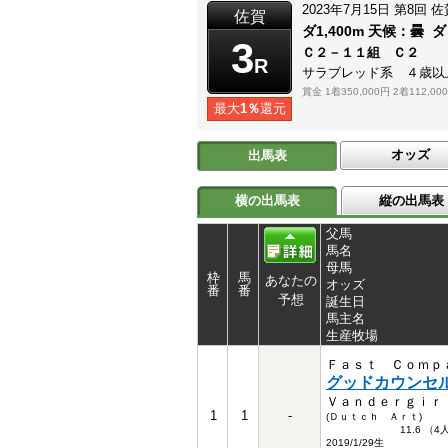
2023年7月15日
第8回
佐
佐賀
ダ1,400m
天候：
曇
ダ
3
Ｃ２－１１組 Ｃ２
R
サラブレッド系 ４歳以
賞金
1着350,000円
2着112,00
最大
1％
還元
オッズ
出馬表
横の出馬表
縦の出馬表
父馬
馬名
母馬
枠
馬
あなたの
オッズ
番
番
予想
誕生日
馬主名
生産牧場
Ｆａｓｔ Ｃｏｍｐ
グッドカウンセ
Ｖａｎｄｅｒｇｉｒ
1
1
-
(Ｄｕｔｃｈ Ａｒｔ)
11.6 （
2019/1/29生