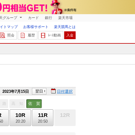
天グループ
カード
銀行
楽天市場
イトマップ
お客様サポート
楽天競馬とは
照会
履歴
ﾚｰｽ動画
入金
翌日
2023年7月15日
日付選択
 路
高 知
佐 賀
R
10R
11R
12R
50
20:20
20:50