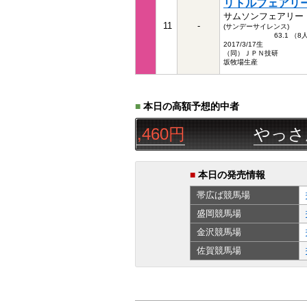
リトルフェアリ
サムソンフェアリー
11
-
(サンデーサイレンス)
63.1 （
2017/3/17生
（同）ＪＰＮ技研
坂牧場生産
■
本日の高額予想的中者
▲◯
三連単
17,460円
やっさん２
■
本日の発売情報
帯広ば
競馬場
盛岡
競馬場
金沢
競馬場
佐賀
競馬場