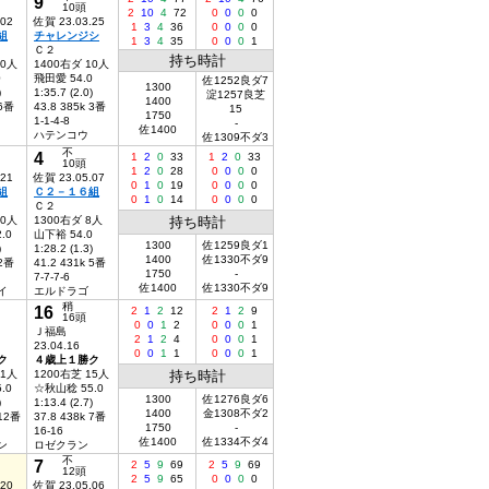
9
10頭
2
10
4
72
0
0
0
0
.02
佐賀 23.03.25
1
3
4
36
0
0
0
0
組
チャレンジシ
1
3
4
35
0
0
0
1
Ｃ２
持ち時計
10人
1400右ダ 10人
0
飛田愛 54.0
佐1252良ダ7
1300
)
1:35.7 (2.0)
淀1257良芝
1400
 6番
43.8 385k 3番
15
1750
1-1-4-8
-
佐1400
ハテンコウ
佐1309不ダ3
不
4
1
2
0
33
1
2
0
33
10頭
1
2
0
28
0
0
0
0
.21
佐賀 23.05.07
0
1
0
19
0
0
0
0
組
Ｃ２－１６組
0
1
0
14
0
0
0
0
Ｃ２
10人
1300右ダ 8人
持ち時計
.0
山下裕 54.0
1300
佐1259良ダ1
)
1:28.2 (1.3)
1400
佐1330不ダ9
 2番
41.2 431k 5番
1750
-
7-7-7-6
佐1400
佐1330不ダ9
イ
エルドラゴ
稍
16
2
1
2
12
2
1
2
9
16頭
0
0
1
2
0
0
0
1
Ｊ福島
2
1
2
4
0
0
0
1
23.04.16
0
0
1
1
0
0
0
1
ク
４歳上１勝ク
11人
1200右芝 15人
持ち時計
.0
☆秋山稔 55.0
1300
佐1276良ダ6
)
1:13.4 (2.7)
1400
金1308不ダ2
 12番
37.8 438k 7番
1750
-
16-16
佐1400
佐1334不ダ4
ン
ロゼクラン
不
7
2
5
9
69
2
5
9
69
12頭
2
5
9
65
0
0
0
0
.20
佐賀 23.05.06