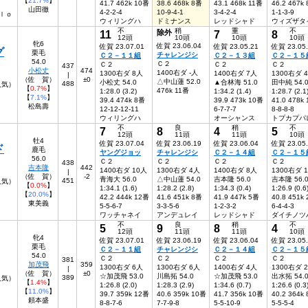
【
21.7%
】
41.7 462k 10番
38.6 468k 8番
43.1 468k 11番
46.2 467k
山田徹
4-2-2-4
10-9-4-1
3-4-2-4
1-1-3-9
ｌｏ
ウィリングハ
ドミナンス
レッドシャド
ウィズザタ
不
稍
重
不
11
除外
7
8
12頭
10頭
10頭
10頭
牝6
佐賀 23.06.04
佐賀 23.07.01
佐賀 23.05.21
佐賀 23.05
グ
栗毛
チャレンジシ
Ｃ２－１１組
Ｃ２－１３組
Ｃ２－１５
54.0
Ｃ２
Ｃ２
Ｃ２
Ｃ２
437
小松丈
474
1400右ダ -人
1300右ダ 8人
1400右ダ 7人
1300右ダ 
|
（佐 賀）
±0
△中山蓮 52.0
小松丈 54.0
▲合林海 51.0
田中純 54.
488
6人気）
【
0.7%
】
476k 11番
1:28.0 (3.2)
1:34.2 (1.4)
1:28.7 (2.1
【
7.1%
】
39.4 474k 8番
39.9 473k 10番
41.0 478k
松島壽
12-12-12-11
6-7-7-7
8-8-8-8
ウィリングハ
オーシャンス
トプカプパ
不
良
稍
不
7
8
4
5
12頭
11頭
11頭
10頭
牡4
佐賀 23.07.04
佐賀 23.06.19
佐賀 23.06.04
佐賀 23.05
ド
鹿毛
ヤングジョッ
チャレンジシ
Ｃ２－１４組
Ｃ２－１５
56.0
Ｃ２
Ｃ２
Ｃ２
Ｃ２
438
吉本隆
442
1400右ダ 10人
1300右ダ 4人
1400右ダ 8人
1300右ダ 
|
（佐 賀）
-2
青海大 56.0
△中山蓮 54.0
吉本隆 56.0
吉本隆 56.
451
3人気）
【
0.0%
】
1:34.1 (1.6)
1:28.2 (2.8)
1:34.3 (0.4)
1:26.9 (0.6
【
20.0%
】
42.2 444k 12番
41.6 451k 8番
41.9 447k 5番
40.8 451k
東美義
5-5-6-7
3-3-5-6
1-2-3-2
6-4-4-3
ワッチャネイ
アンデュレイ
レッドシャド
ダイチノツ
不
良
稍
不
5
9
8
4
12頭
11頭
11頭
10頭
牝4
佐賀 23.07.01
佐賀 23.06.19
佐賀 23.06.04
佐賀 23.05
栗毛
Ｃ２－１１組
チャレンジシ
Ｃ２－１４組
Ｃ２－１５
54.0
Ｃ２
Ｃ２
Ｃ２
Ｃ２
381
加茂飛
359
1300右ダ 6人
1300右ダ 6人
1400右ダ 4人
1300右ダ 
|
（佐 賀）
±0
☆加茂飛 53.0
川島拓 54.0
☆加茂飛 53.0
出水拓 54.
389
7人気）
【
1.4%
】
1:26.8 (2.0)
1:28.3 (2.9)
1:34.6 (0.7)
1:26.6 (0.3
【
11.0%
】
39.7 359k 12番
40.6 359k 10番
41.7 356k 10番
40.2 364k
頼本盛
8-8-7-6
7-7-9-8
5-5-10-9
5-5-5-4