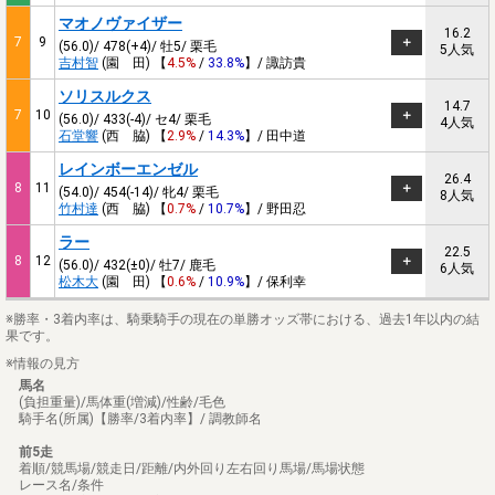
マオノヴァイザー
16.2
7
9
(56.0)/ 478(+4)/ 牡5/ 栗毛
5人気
吉村智
(園 田) 【
4.5%
/
33.8%
】/ 諏訪貴
ソリスルクス
14.7
7
10
(56.0)/ 433(-4)/ セ4/ 栗毛
4人気
石堂響
(西 脇) 【
2.9%
/
14.3%
】/ 田中道
レインボーエンゼル
26.4
8
11
(54.0)/ 454(-14)/ 牝4/ 栗毛
8人気
竹村達
(西 脇) 【
0.7%
/
10.7%
】/ 野田忍
ラー
22.5
8
12
(56.0)/ 432(±0)/ 牡7/ 鹿毛
6人気
松木大
(園 田) 【
0.6%
/
10.9%
】/ 保利幸
※勝率・3着内率は、騎乗騎手の現在の単勝オッズ帯における、過去1年以内の結
果です。
※情報の見方
馬名
(負担重量)/馬体重(増減)/性齢/毛色
騎手名(所属)【勝率/3着内率】/ 調教師名
前5走
着順/競馬場/競走日/距離/内外回り左右回り馬場/馬場状態
レース名/条件