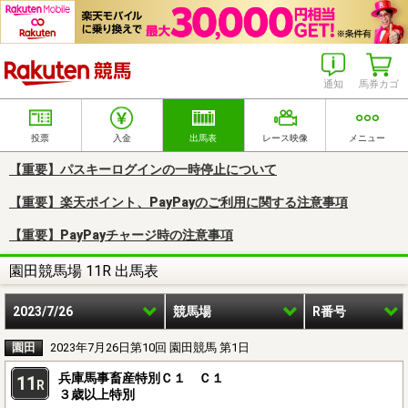
楽天競馬
通知
馬券カゴ
投票
入金
出馬表
レース映像
メニュー
【重要】パスキーログインの一時停止について
【重要】楽天ポイント、PayPayのご利用に関する注意事項
【重要】PayPayチャージ時の注意事項
園田競馬場 11R 出馬表
2023/7/26
競馬場
R番号
園田
2023年7月26日第10回 園田競馬 第1日
兵庫馬事畜産特別Ｃ１ Ｃ１
11
R
３歳以上特別