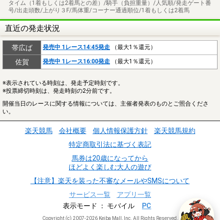
タイム（1着もしくは2着馬との差）/騎手（負担重量）/人気順/発走ゲート番
号/出走頭数/上がり３F/馬体重/コーナー通過順位/1着もしくは2着馬
直近の発走状況
帯広ば
発売中 1レース14:45発走
（最大1％還元）
佐賀
発売中 1レース16:00発走
（最大1％還元）
※表示されている時刻は、発走予定時刻です。
※投票締切時刻は、発走時刻の2分前です。
開催当日のレースに関する情報については、主催者発表のものとご照合くださ
い。
楽天競馬
会社概要
個人情報保護方針
楽天競馬規約
特定商取引法に基づく表記
馬券は20歳になってから
ほどよく楽しむ大人の遊び
【注意】楽天を装った不審なメールやSMSについて
サービス一覧
アプリ一覧
表示モード
モバイル
PC
Copyright (c) 2007-2026 Keiba Mall, Inc. All Rights Reserved.