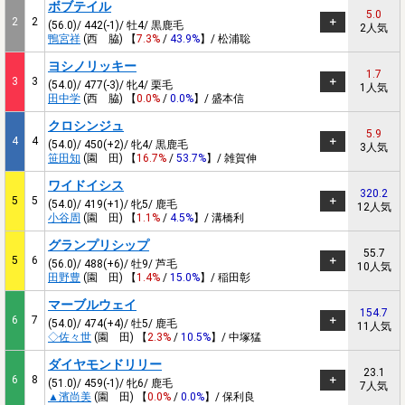
ボブテイル
5.0
2
2
(56.0)/ 442(-1)/ 牡4/ 黒鹿毛
2人気
鴨宮祥
(西 脇) 【
7.3%
/
43.9%
】/ 松浦聡
ヨシノリッキー
1.7
3
3
(54.0)/ 477(-3)/ 牝4/ 栗毛
1人気
田中学
(西 脇) 【
0.0%
/
0.0%
】/ 盛本信
クロシンジュ
5.9
4
4
(54.0)/ 450(+2)/ 牝4/ 黒鹿毛
3人気
笹田知
(園 田) 【
16.7%
/
53.7%
】/ 雑賀伸
ワイドイシス
320.2
5
5
(54.0)/ 419(+1)/ 牝5/ 鹿毛
12人気
小谷周
(園 田) 【
1.1%
/
4.5%
】/ 溝橋利
グランプリシップ
55.7
5
6
(56.0)/ 488(+6)/ 牡9/ 芦毛
10人気
田野豊
(園 田) 【
1.4%
/
15.0%
】/ 稲田彰
マーブルウェイ
154.7
6
7
(54.0)/ 474(+4)/ 牡5/ 鹿毛
11人気
◇佐々世
(園 田) 【
2.3%
/
10.5%
】/ 中塚猛
ダイヤモンドリリー
23.1
6
8
(51.0)/ 459(-1)/ 牝6/ 鹿毛
7人気
▲濱尚美
(園 田) 【
0.0%
/
0.0%
】/ 保利良