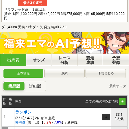
最大3％還元
サラブレッド系 ３歳以上
賞金
1着1,100,000円 2着440,000円 3着275,000円 4着165,000円 5着110,000
円
ダ1,400m 天候：晴 ダ：良 発走時刻17:50
レース
競走
予想
出馬表
オッズ
分析
成績
登録
基本情報
成績
予想まとめ
簡易版
詳細版
最終オッズ
枠
馬
馬名
全ての馬の前5走情報
番
番
ランボシ
33.1
1
1
(56.0)/ 477(-2)/ セ9/ 鹿毛
9人気
杉浦健
(園 田) 【
0.2%
/
7.0%
】/ 新井隆