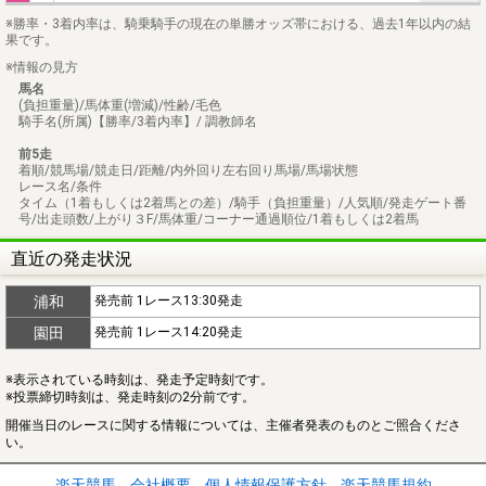
※勝率・3着内率は、騎乗騎手の現在の単勝オッズ帯における、過去1年以内の結
果です。
※情報の見方
馬名
(負担重量)/馬体重(増減)/性齢/毛色
騎手名(所属)【勝率/3着内率】/ 調教師名
前5走
着順/競馬場/競走日/距離/内外回り左右回り馬場/馬場状態
レース名/条件
タイム（1着もしくは2着馬との差）/騎手（負担重量）/人気順/発走ゲート番
号/出走頭数/上がり３F/馬体重/コーナー通過順位/1着もしくは2着馬
直近の発走状況
浦和
発売前 1レース13:30発走
園田
発売前 1レース14:20発走
※表示されている時刻は、発走予定時刻です。
※投票締切時刻は、発走時刻の2分前です。
開催当日のレースに関する情報については、主催者発表のものとご照合くださ
い。
楽天競馬
会社概要
個人情報保護方針
楽天競馬規約