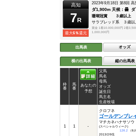
2023年9月18日
第8回
高
高知
ダ1,900m
天候：
曇
ダ
7
珊瑚冠賞 ３歳以上
R
サラブレッド系 ３歳以
賞金
1着10,000,000円
2着3,50
1,000,000円
最大
6％
還元
オッズ
出馬表
横の出馬表
縦の出馬表
父馬
馬名
母馬
枠
馬
あなたの
オッズ
番
番
予想
誕生日
馬主名
生産牧場
クロフネ
ゴールデンブレ
マチカネハナサソウ
1
1
-
(スペシャルウィーク)
126.2
（9
2013/2/9生