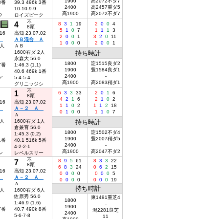
1900
高2072不ダ7
 3番
39.3 496k 3番
2400
高2457重ダ5
10-10-9-9
高1900
高2072不ダ7
ク
ロイズピーク
不
4
8
3
1
19
2
0
0
4
8頭
5
1
0
7
1
1
1
3
16
高知 23.07.02
2
0
0
1
3
2
0
11
賞
ＡＢ混合 Ａ
1
0
0
0
2
0
0
1
9人
ＡＢ
1600右ダ 2人
持ち時計
永森大 56.0
1800
淀1515良ダ2
 7番
1:46.3 (1.1)
1900
豊1584良ダ1
40.6 469k 1番
2400
-
ア
5-4-5-4
高1900
高2083稍ダ1
グリニッジシ
不
1
6
3
3
33
2
0
1
6
8頭
4
2
1
6
2
1
0
2
16
高知 23.07.02
1
1
0
2
1
1
2
18
Ａ
Ａ－２ Ａ
0
1
0
0
1
1
0
7
Ａ
2人
1600右ダ 1人
持ち時計
倉兼育 56.0
1800
淀1502不ダ4
1:45.3 (0.2)
1900
豊2007稍ダ5
 1番
40.1 516k 5番
2400
-
4-2-2-1
高1900
高2047不ダ2
ン
レベルスリー
不
7
8
9
5
61
8
3
3
22
8頭
6
8
3
24
0
6
2
15
16
高知 23.07.02
0
0
0
0
0
0
0
5
Ａ
Ａ－２ Ａ
0
0
0
0
0
0
0
19
Ａ
持ち時計
7人
1600右ダ 6人
佐原秀 56.0
東1491重芝4
1800
1:46.9 (1.6)
-
1900
 7番
40.7 490k 8番
潟2281良芝
2400
5-6-7-8
11