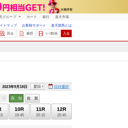
天グループ
カード
銀行
楽天市場
イトマップ
お客様サポート
楽天競馬とは
照会
履歴
ﾚｰｽ動画
入金
翌日
2023年9月18日
日付選択
 路
高 知
佐 賀
R
10R
11R
12R
15
19:45
20:15
20:45