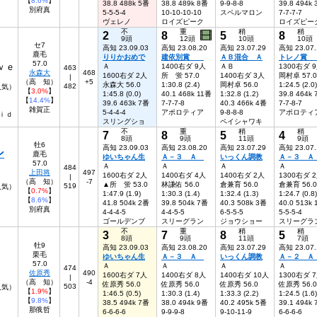
【
8.6%
】
38.8 488k 5番
38.8 489k 8番
9-9-8-8
39.8 494k
別府真
5-5-5-4
10-10-10-10
スペルマロン
7-7-7-7
ヴェレノ
ロイズピーク
ロイズピー
不
重
稍
稍
2
8
5
8
9頭
12頭
10頭
10頭
セ7
高知 23.09.03
高知 23.08.20
高知 23.07.29
高知 23.07.
鹿毛
りりかおめで
建依別賞
ＡＢ混合 Ａ
トレノ
57.0
ｖｅ
Ａ
1400右ダ 9人
ＡＢ
1300右ダ 
463
永森大
468
1600右ダ 2人
所 蛍 57.0
1400右ダ 3人
岡村卓 57.0
|
（高 知）
+5
永森大 56.0
1:30.8 (2.4)
岡村卓 56.0
1:24.5 (2.0)
482
8人気）
【
3.0%
】
1:45.8 (0.0)
40.1 468k 11番
1:32.8 (1.2)
39.8 464k
【
14.4%
】
39.6 463k 7番
7-7-7-8
40.3 466k 4番
7-7-8-7
雑賀正
5-4-4-4
アポロティア
9-8-8-8
アポロティ
ｉｄ
スリングショ
ペイシャワキ
不
重
稍
稍
7
8
5
4
8頭
9頭
11頭
9頭
牡6
高知 23.09.03
高知 23.08.20
高知 23.07.29
高知 23.07.
ン
鹿毛
ゆいちゃん生
Ａ－３ Ａ
いっくん調教
Ａ－３ 
57.0
Ａ
Ａ
Ａ
Ａ
484
上田将
497
1600右ダ 2人
1400右ダ 4人
1400右ダ 2人
1300右ダ 
|
（高 知）
-7
▲所 蛍 53.0
林謙佑 56.0
倉兼育 56.0
倉兼育 56.0
519
7人気）
【
0.7%
】
1:47.9 (1.9)
1:30.3 (1.4)
1:32.4 (1.3)
1:24.7 (0.8)
【
8.6%
】
41.8 504k 2番
39.8 504k 7番
40.3 508k 3番
40.0 513k
別府真
4-4-4-5
4-4-5-5
6-5-5-5
5-5-5-4
ゴールデンブ
スリーグラン
ジョウショー
スリーグラ
不
重
稍
稍
3
7
8
5
8頭
9頭
11頭
7頭
牡9
高知 23.09.03
高知 23.08.20
高知 23.07.29
高知 23.07.
栗毛
ゆいちゃん生
Ａ－３ Ａ
いっくん調教
Ａ－２ 
57.0
Ａ
Ａ
Ａ
Ａ
474
佐原秀
490
1600右ダ 7人
1400右ダ 8人
1400右ダ 10人
1300右ダ 
|
（高 知）
-4
佐原秀 56.0
佐原秀 56.0
佐原秀 56.0
佐原秀 56.0
503
人気）
【
1.9%
】
1:46.5 (0.5)
1:30.3 (1.4)
1:33.3 (2.2)
1:24.5 (1.6)
【
9.8%
】
38.5 494k 7番
38.0 494k 9番
40.2 495k 5番
39.1 494k
那俄哲
6-6-6-6
9-9-9-8
9-10-11-9
6-6-6-6