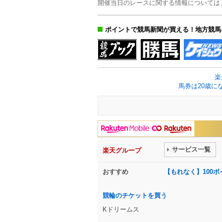
開催当日のレースに関する情報については
ポイントで競馬新聞が買える！地方競馬
楽
馬券は20歳に
サービス一覧
楽天グループ
おすすめ
【もれなく】100
競輪のチケットを買う
Kドリームス