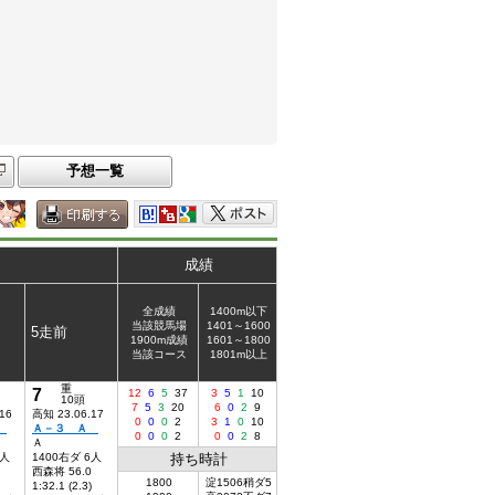
予想一覧
成績
全成績
1400m以下
当該競馬場
1401～1600
5走前
1900m成績
1601～1800
当該コース
1801m以上
重
7
12
6
5
37
3
5
1
10
10頭
7
5
3
20
6
0
2
9
16
高知 23.06.17
0
0
0
2
3
1
0
10
Ａ
Ａ－３ Ａ
0
0
0
2
0
0
2
8
Ａ
6人
1400右ダ 6人
持ち時計
西森将 56.0
1800
淀1506稍ダ5
1:32.1 (2.3)