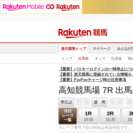
楽天競馬トップ
マイページ
みんなの
トップ
出馬表
オッズ
払戻金
競
【重要】パスキーログインの一時停止につ
【重要】楽天競馬に登録されている情報を
【重要】PayPayチャージ時の注意事項
高知競馬場 7R 出
帯広ば
門 別
盛 岡
水 沢
浦
当日
1R
2R
3
レース
14:55
15:30
16
一覧
※レース番号下部の時刻は発走時刻です。