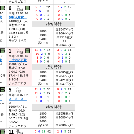
高1900
ク
ナムラゴロフ
-
不
6
9
7
3
22
7
7
2
12
12頭
5
5
3
11
2
0
1
3
16
高知 23.03.26
0
0
0
1
0
0
0
5
賞
御厨人窟賞
0
0
0
1
0
0
0
2
7人
1400右ダ 8人
持ち時計
岡村卓 57.0
1:28.8 (1.0)
淀1547不ダ6
1800
 4番
38.9 513k 9番
高2064不ダ8
1900
5-3-3-4
高2516重ダ
2400
ボ
モダスオペラ
11
高1900
高2064不ダ8
不
1
11
4
7
16
3
2
4
14
11頭
10
2
6
6
4
0
3
1
30
高知 23.04.16
3
0
0
0
0
1
0
0
念
二十四万石賞
3
0
0
0
4
1
0
1
1人
1900右ダ 1人
持ち時計
林謙佑 57.0
2:04.7 (0.0)
1800
高2005重ダ2
 10番
37.4 448k 7番
1900
高2047不ダ1
3-3-3-1
2400
高2421重ダ1
ア
ナムラゴロフ
高1900
高2047不ダ1
不
5
11
2
7
36
8
2
5
21
8頭
11
2
7
27
3
0
2
9
16
高知 23.07.02
0
0
0
1
0
0
0
5
賞
Ａ－２ Ａ
0
0
0
1
0
0
0
1
10人
Ａ
1600右ダ 3人
持ち時計
畑中信 56.0
1800
潟1558良ダ8
 1番
1:46.5 (1.2)
1900
高2080不ダ8
40.7 445k 1番
2400
-
ア
6-5-5-5
高1900
高2080不ダ8
ナムラゴロフ
重
11
6
6
13
42
2
3
5
21
12頭