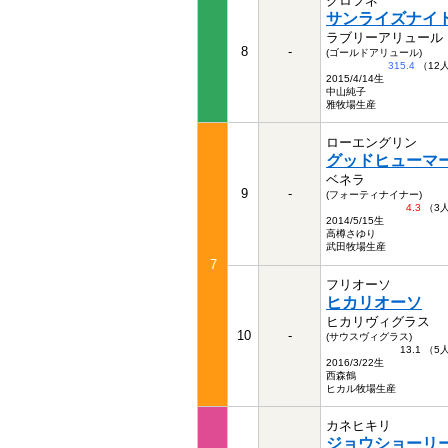
クロフネ
サンライズナイ
ラブリーアリュール
8
-
(ゴールドアリュール)
315.4
（12
2015/4/14生
中山純子
雅牧場生産
ローエングリン
グッドヒューマ
ベネラ
9
-
(フォーティナイナー)
4.3
（3
2014/5/15生
高樽さゆり
武田牧場生産
7
フリオーソ
ヒカリオーソ
ヒカリヴィグラス
10
-
(サウスヴィグラス)
13.1 （
2016/3/22生
西森鶴
ヒカル牧場生産
カネヒキリ
ジョウショーリ