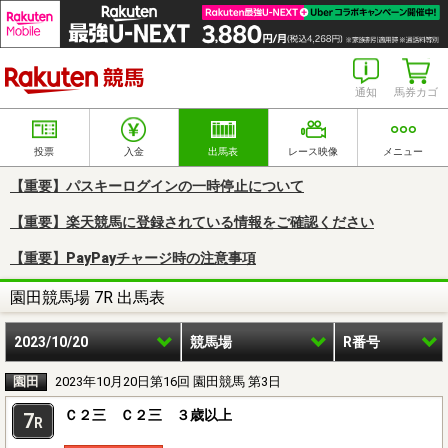
楽天競馬
通知
馬券カゴ
投票
入金
出馬表
レース映像
メニュー
【重要】パスキーログインの一時停止について
【重要】楽天競馬に登録されている情報をご確認ください
【重要】PayPayチャージ時の注意事項
園田競馬場 7R 出馬表
2023/10/20
競馬場
R番号
園田
2023年10月20日第16回 園田競馬 第3日
Ｃ２三 Ｃ２三 ３歳以上
7
R