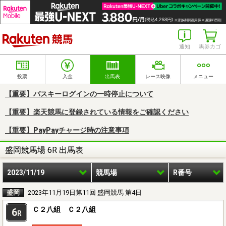
楽天競馬
通知
馬券カゴ
投票
入金
出馬表
レース映像
メニュー
【重要】パスキーログインの一時停止について
【重要】楽天競馬に登録されている情報をご確認ください
【重要】PayPayチャージ時の注意事項
盛岡競馬場 6R 出馬表
2023/11/19
競馬場
R番号
盛岡
2023年11月19日第11回 盛岡競馬 第4日
Ｃ２八組 Ｃ２八組
6
R