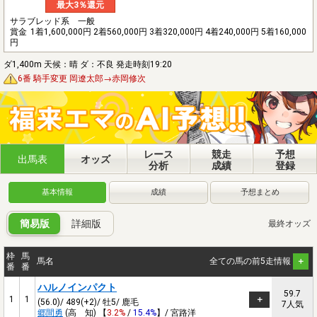
最大3％還元
サラブレッド系 一般
賞金
1着1,600,000円 2着560,000円 3着320,000円 4着240,000円 5着160,000
円
ダ1,400m 天候：晴 ダ：不良 発走時刻19:20
6番 騎手変更 岡遼太郎→赤岡修次
レース
競走
予想
出馬表
オッズ
分析
成績
登録
基本情報
成績
予想まとめ
簡易版
詳細版
最終オッズ
枠
馬
馬名
全ての馬の前5走情報
番
番
ハルノインパクト
59.7
1
1
(56.0)/ 489(+2)/ 牡5/ 鹿毛
7人気
郷間勇
(高 知) 【
3.2%
/
15.4%
】/ 宮路洋