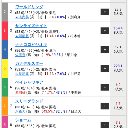
ワールドリング
23.8
2
2
(53.0)/ 506(+2)/ 牡5/ 栗毛
5人気
▲濱尚美
(高 知) 【
0.0%
/
0.0%
】/ 別府真
サンライズナイト
154.4
3
3
(53.0)/ 494(+2)/ 牡8/ 黒鹿毛
8人気
▲阿部基
(高 知) 【
1.4%
/
8.6%
】/ 松木啓
ナナコロビヤオキ
52.1
4
4
(56.0)/ 496(+6)/ 牡4/ 鹿毛
6人気
佐原秀
(高 知) 【
1.9%
/
9.8%
】/ 細川忠
カナデルスター
228.1
5
5
(53.0)/ 470(+2)/ 牝8/ 栗毛
9人気
☆長尾翼
(高 知) 【
1.2%
/
7.6%
】/ 川野勇
ペイシャワキア
6.9
6
6
(56.0)/ 454(+3)/ 牡4/ 栗毛
3人気
赤岡修
(高 知) 【
11.7%
/
43.3%
】/ 中西達
スリーグランド
1.7
7
7
(56.0)/ 490(+6)/ 牡6/ 栗毛
1人気
永森大
(高 知) 【
43.5%
/
82.5%
】/ 目迫大
ショーム
3.3
8
8
(56.0)/ 505(+2)/ 牡8/ 栗毛
2人気