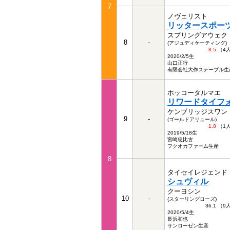
7
ノヴェリスト
リッタースポー
スプリングアウェク
8
-
(アジュディケーティング)
8.5
（4
2020/2/5生
山口正行
有限会社大作ステーブル生
ホッコータルマエ
リワードタイフ
ケンブリッジスワン
9
-
(ゴールドアリュール)
1.8
（1
2019/5/18生
宮崎忠比古
フクオカファーム生産
8
タイセイレジェンド
シュヴィル
クーヨシン
10
-
(スターリングローズ)
36.1 （
2020/5/4生
長浜和也
サンローゼン生産