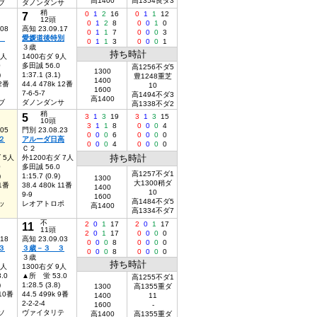
高1400
高1354良ダ3
ブ
ダノンダンサ
稍
7
0
1
2
16
0
1
1
12
12頭
0
1
2
8
0
0
1
0
.08
高知 23.09.17
0
1
1
7
0
0
0
3
０
愛媛道後特別
0
1
1
3
0
0
0
1
３歳
持ち時計
6人
1400右ダ 9人
0
多田誠 56.0
高1256不ダ5
1300
)
1:37.1 (3.1)
豊1248重芝
1400
 2番
44.4 478k 12番
10
1600
7-6-5-7
高1494不ダ3
高1400
ブ
ダノンダンサ
高1338不ダ2
稍
5
3
1
3
19
3
1
3
15
10頭
3
1
1
8
0
0
0
4
.05
門別 23.08.23
0
0
0
6
0
0
0
0
２
アルーダ日高
0
0
0
4
0
0
0
0
Ｃ２
持ち時計
 5人
外1200右ダ 7人
0
多田誠 56.0
高1257不ダ1
)
1:15.7 (0.9)
1300
大1300稍ダ
 1番
38.4 480k 11番
1400
10
9-9
1600
高1484不ダ5
ッ
レオアトロポ
高1400
高1334不ダ7
不
11
2
0
1
17
2
0
1
17
11頭
2
0
1
17
0
0
0
0
.18
高知 23.09.03
0
0
0
8
0
0
0
0
３
３歳－３ ３
0
0
0
8
0
0
0
0
３歳
持ち時計
8人
1300右ダ 9人
.0
▲所 蛍 53.0
高1255不ダ1
)
1:28.5 (3.8)
1300
高1355重ダ
 10番
44.5 499k 9番
1400
11
2-2-2-4
1600
-
ソ
ヴァイタリテ
高1400
高1355重ダ