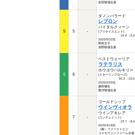
友田牧場生産
ダノンバラード
レブロン
バイタルクィーン
5
5
-
(プリサイスエンド)
10.4 （
2020/5/22生
野村文子
加野牧場生産
ベストウォーリア
ラテラリス
ホウヨウバルキリー
6
6
-
(スターリングローズ)
50.3 （1
2020/2/20生
廣田優生
豊洋牧場生産
ゴールドシップ
ウインヴィオラ
ウインアキレア
7
-
(コンデュイット)
15.7 （
2020/3/19生
（株）ファーストビジ
コスモヴューファーム生産