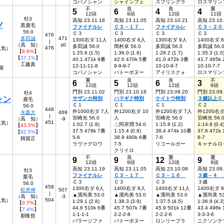
コパノシャン
シャインフェ
スプリングラ
ロスマリン
不
良
良
重
5
6
4
4
12頭
9頭
12頭
11頭
牡3
高知 23.11.18
高知 23.11.05
高知 23.10.21
高知 23.10
ツ
黒鹿毛
ファイナルレ
Ｃ３－１７
ファイナルレ
Ｃ３－２
56.0
Ｃ３
Ｃ３
Ｃ３
Ｃ３
476
多田誠
471
1300右ダ 11人
1400右ダ 6人
1300右ダ 9人
1400右ダ 
|
（高 知）
±0
多田誠 56.0
岡村卓 56.0
多田誠 56.0
多田誠 56.
476
人気）
【
8.6%
】
1:25.6 (1.5)
1:36.0 (1.6)
1:28.2 (1.7)
1:35.3 (1.0
【
37.1%
】
40.1 471k 9番
42.0 470k 5番
41.0 472k 3番
41.7 465k
工藤真
12-11-11-8
9-9-9-7
10-10-9-7
10-10-7-7
産
コパノシャン
バトーボヌー
アイリスクォ
ロスマリン
重
良
良
不
6
5
6
3
12頭
12頭
12頭
9頭
門別 23.11.02
門別 23.10.18
門別 23.09.20
門別 23.09
牡4
ォン
サザンカ特別
ハマギク特別
ケイトウ特別
３歳以上Ｃ
鹿毛
Ｃ１
Ｃ１
Ｃ１
Ｃ２
56.0
448
外1000右ダ 7人
外1200右ダ 10
外1200右ダ 7人
外1200右ダ
永森大
469
|
宮崎光 56.0
人
宮崎光 56.0
宮崎光 56.
（高 知）
-9
451
人気）
1:02.7 (1.8)
△阿岸潤 54.0
1:15.8 (1.2)
1:14.8 (0.4
【
43.5%
】
37.5 478k 7番
1:15.4 (0.8)
38.4 474k 10番
37.6 472k
【
82.5%
】
5-6
38.9 480k 6番
7-6
8-7
雑賀正
ラヴァグロウ
7-5
リコールガー
キャナルロ
クリイロ
不
良
重
重
9
9
12
9
12頭
9頭
12頭
9頭
高知 23.11.19
高知 23.11.05
高知 23.10.08
高知 23.09
牡3
ファイナルレ
Ｃ３－１７
Ｃ３－１６
３歳－４ 
栗毛
Ｃ３
Ｃ３
Ｃ３
３歳
56.0
458
1300右ダ 6人
1400右ダ 8人
1400右ダ 11人
1400右ダ 
松井伸
507
|
▲濱尚美 53.0
▲濱尚美 53.0
▲濱尚美 53.0
▲濱尚美 53
（高 知）
-3
504
9人気）
1:29.1 (2.8)
1:38.3 (3.9)
1:37.5 (4.5)
1:36.9 (4.3
【
0.7%
】
44.8 510k 6番
45.7 507k 7番
45.9 501k 12番
43.4 496k
【
7.4%
】
1-1-1-1
2-2-2-8
2-2-2-6
3-3-3-6
那俄哲
バラージファ
バトーボヌー
ロンリープラ
ニクソンテ