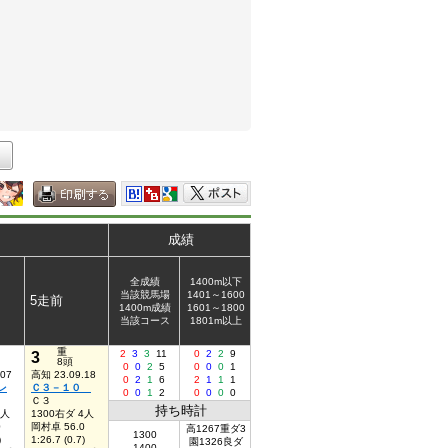
成績
全成績
1400m以下
当該競馬場
1401～1600
5走前
1400m成績
1601～1800
当該コース
1801m以上
重
3
2
3
3
11
0
2
2
9
8頭
0
0
2
5
0
0
0
1
.07
高知 23.09.18
0
2
1
6
2
1
1
1
レ
Ｃ３－１０
0
0
1
2
0
0
0
0
Ｃ３
持ち時計
5人
1300右ダ 4人
0
岡村卓 56.0
高1267重ダ3
1300
)
1:26.7 (0.7)
園1326良ダ
1400