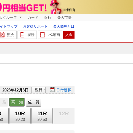
天グループ
カード
銀行
楽天市場
イトマップ
お客様サポート
楽天競馬とは
照会
履歴
ﾚｰｽ動画
入金
翌日
2023年12月3日
日付選択
 路
高 知
佐 賀
R
10R
11R
12R
50
20:20
20:50