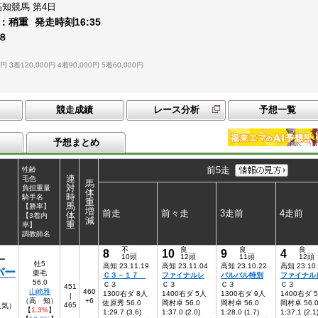
高知競馬
第4日
：
稍重
発走時刻
16:35
８
0円
3着120,000円
4着90,000円
5着60,000円
競走成績
レース分析
予想一覧
予想まとめ
前5走
性齢
連
毛色
馬
対
負担重量
体
時
騎手名
重
馬
【勝率】
増
前走
前々走
3走前
4走前
体
【3着内
減
重
率】
調教師名
不
良
良
良
8
10
9
4
10頭
12頭
11頭
12頭
ー
牡5
高知 23.11.19
高知 23.11.04
高知 23.10.22
高知 23.10
バー
栗毛
Ｃ３－１７
ファイナルレ
バルバル特別
ファイナル
56.0
Ｃ３
Ｃ３
Ｃ３
Ｃ３
451
山崎雅
460
1300右ダ 8人
1400右ダ 5人
1300右ダ 9人
1400右ダ 
|
（高 知）
+6
佐原秀 56.0
岡村卓 56.0
岡村卓 56.0
岡村卓 56.
465
8人気）
【
1.3%
】
1:29.7 (3.6)
1:37.0 (2.0)
1:28.0 (1.7)
1:37.1 (2.1