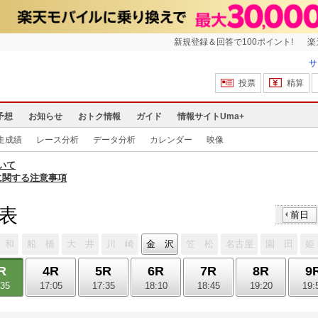
新規登録＆回答で100ポイント!
楽
サ
投票
精算
予想
お知らせ
おトク情報
ガイド
情報サイトUma+
走成績
レース分析
データ分析
カレンダー
映像
いて
に関する注意事項
馬表
前日
 和
船 橋
大 井
川 崎
金 沢
笠 松
名古屋
園 田
姫
R
4R
5R
6R
7R
8R
9
:35
17:05
17:35
18:10
18:45
19:20
19: