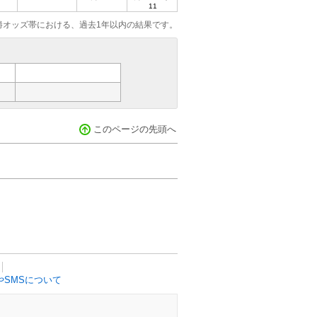
11
勝オッズ帯における、過去1年以内の結果です。
このページの先頭へ
SMSについて