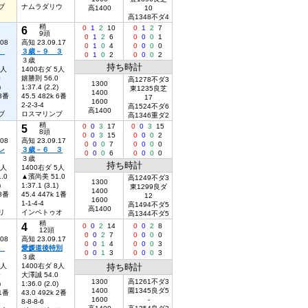
ブ
ナムラダリウ
高1400
10
高1348不ダ4
稍
6
0
1
2
10
0
1
2
7
9頭
0
1
2
6
0
0
0
1
.08
高知 23.09.17
0
1
0
4
0
0
0
0
２
３歳－９ ３
0
1
0
2
0
0
0
2
３歳
持ち時計
3人
1400右ダ 5人
0
嬉勝則 56.0
高1278不ダ3
1300
)
1:37.4 (2.2)
東1235良芝
1400
 8番
45.5 482k 6番
17
1600
2-2-3-4
高1524不ダ6
高1400
ブ
ロスマリンブ
高1346重ダ2
稍
5
0
0
3
17
0
0
3
15
8頭
0
0
3
15
0
0
0
2
.08
高知 23.09.17
0
0
0
7
0
0
0
0
レ
３歳－６ ３
0
0
0
6
0
0
0
0
３歳
持ち時計
9人
1400右ダ 5人
.0
▲濱尚美 51.0
高1249不ダ3
1300
)
1:37.1 (3.1)
東1299良ダ
1400
 8番
45.4 447k 1番
12
1600
1-1-4-4
高1494不ダ5
高1400
リ
インペトゥオ
高1344不ダ5
稍
4
0
0
2
14
0
0
2
8
12頭
0
0
2
7
0
0
0
0
.08
高知 23.09.17
0
0
1
4
0
0
0
3
０
愛媛道後特別
0
0
1
3
0
0
0
3
３歳
7人
1400右ダ 8人
持ち時計
0
大澤誠 54.0
1300
高1261不ダ3
)
1:36.0 (2.0)
1400
園1345良ダ5
 1番
43.0 492k 2番
1600
-
8-8-8-6