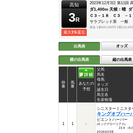
2023年12月3日
第11回
高知
ダ1,400m
天候：
晴
ダ
3
Ｃ３－１８ Ｃ３ －１
R
サラブレッド系 一般
賞金
1着600,000円
2着210,00
最大
3％
還元
オッズ
出馬表
横の出馬表
縦の出馬表
父馬
馬名
母馬
枠
馬
あなたの
オッズ
番
番
予想
誕生日
馬主名
生産牧場
シニスターミニスタ
キングオブハー
ビエントハーバー
1
1
-
(キンググローリアス)
23.9 （
2018/4/23生