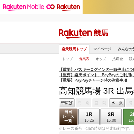
楽天競馬トップ
マイページ
みんなの
トップ
出馬表
オッズ
払戻金
競
【重要】パスキーログインの一時停止につ
【重要】楽天ポイント、PayPayのご利用
【重要】PayPayチャージ時の注意事項
高知競馬場 3R 出
帯広ば
門 別
盛 岡
水 沢
浦
当日
1R
2R
3
レース
15:25
16:00
16
一覧
※レース番号下部の時刻は発走時刻です。