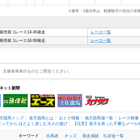
※勝率・3着内率は、騎乗騎手の現在の単
発売前 1レース14:45発走
レース一覧
発売前 1レース16:00発走
レース一覧
、主催者発表のものとご照合ください。
ネット新聞
天競馬トップ
楽天競馬とは
おトク情報
地方競馬場一覧
レース映像
なってから ほどよく楽しむ大人の遊び
【注意】楽天を装った不審なメールや
キーワード
出馬表
オッズ
競走成績
払戻金一覧