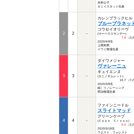
木村公子
カミイスタット生産
カレンブラックヒル
ブループラネッ
コウセイオリーヴ
2
2
-
(マーベラスサンデー)
7.8
（3
2020/4/9生
上岡和男
イワミ牧場生産
ダイワメジャー
ヴァレーニュ
ギュイエンヌ
3
3
-
(タニノギムレット)
16.7 （
2020/3/9生
組）リノレーシング
明治牧場生産
ファインニードル
スライトマッド
グリーンケープ
4
4
-
(Ｃａｐｅ Ｃｒｏｓｓ)
6.4
（2
2020/3/18生
ウエスト．フォレスト