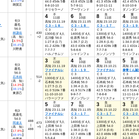
【
13.0%
】
44.0 454k 5番
43.8 452k 11番
41.3 453k 4番
42.4 457k
雑賀正
8-8-10-10
5-7-9-11
9-10-11-11
8-10-10-9
チリセラーノ
アーヴィンド
メイショウミ
ダノンダン
不
良
良
重
4
6
8
4
11頭
10頭
11頭
10頭
牡3
高知 23.11.19
高知 23.11.05
高知 23.10.22
高知 23.10
ト
鹿毛
Ｃ３－１８
Ｃ３－１８
Ｃ３－１７
Ｃ３－１
56.0
Ｃ３
Ｃ３
Ｃ３
Ｃ３
林謙佑
430
1300右ダ 4人
1400右ダ 4人
1300右ダ 5人
1400右ダ 
-
（高 知）
+2
石川倭 56.0
佐原秀 56.0
佐原秀 56.0
佐原秀 56.
人気）
【
4.5%
】
1:27.8 (1.7)
1:36.7 (2.2)
1:28.6 (1.6)
1:34.0 (0.9
【
36.4%
】
41.2 428k 7番
43.0 430k 6番
41.4 428k 3番
41.1 431k
川野勇
7-7-7-7
5-6-6-6
7-7-7-8
8-8-8-6
ハルノサムソ
シャインフェ
カンノンソラ
ウインフォ
不
良
良
重
3
4
8
5
12頭
10頭
12頭
11頭
牡3
高知 23.11.19
高知 23.11.05
高知 23.10.21
高知 23.10
鹿毛
ファイナルレ
Ｃ３－１９
ファイナルレ
泰青くん誕
56.0
Ｃ３
Ｃ３
Ｃ３
Ｃ３
石本純
514
1300右ダ 2人
1400右ダ 5人
1300右ダ 7人
1400右ダ 
-
（高 知）
-2
石本純 56.0
石本純 56.0
石本純 56.0
石本純 56.
7人気）
【
14.3%
】
1:27.5 (1.2)
1:36.4 (1.3)
1:29.4 (2.9)
1:35.3 (0.4
【
38.1%
】
41.0 516k 7番
41.9 517k 2番
42.5 515k 7番
42.0 514k
東原己
11-10-10-10
9-9-7-7
7-8-8-8
11-11-11-9
バラージファ
ダノンプレジ
アイリスクォ
ヒマワリノ
不
良
良
重
5
7
3
3
12頭
9頭
11頭
11頭
高知 23.11.18
高知 23.11.05
高知 23.10.22
高知 23.10
牝3
ファイナルレ
Ｃ３－１７
Ｃ３－１７
Ｃ３－２
黒鹿毛
Ｃ３
Ｃ３
Ｃ３
Ｃ３
54.0
488
1300右ダ 5人
1400右ダ 4人
1300右ダ 6人
1400右ダ 
岡遼太
473
|
上田将 54.0
上田将 54.0
上田将 54.0
上田将 54.
（高 知）
+5
488
人気）
1:25.6 (1.5)
1:36.0 (1.6)
1:27.6 (0.6)
1:35.2 (0.9
【
17.8%
】
41.0 468k 6番
42.7 468k 1番
42.0 468k 9番
42.5 465k
【
48.9%
】
5-5-4-4
7-7-7-9
2-2-2-2
3-2-3-3
中西達