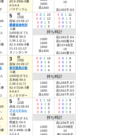
 8番
40.6 456k 8番
10
1600
4-3-4-4
-
高1400
サ
パラディズム
高1355不ダ3
稍
5
0
0
2
15
0
0
1
11
12頭
0
0
2
12
0
0
1
2
.08
高知 23.09.17
0
0
1
5
0
0
0
1
９
愛媛道後特別
0
0
1
5
0
0
0
1
３歳
持ち時計
7人
1400右ダ 7人
0
岡村卓 56.0
高1262不ダ4
1300
)
1:36.1 (2.1)
高1340重ダ4
1400
 2番
42.3 430k 8番
阪1374良芝
1600
11-11-11-12
10
高1400
ル
ダノンダンサ
高1340重ダ4
稍
3
0
0
3
19
0
0
2
8
10頭
0
0
3
8
0
0
1
0
.08
高知 23.09.17
0
0
1
4
0
0
0
6
生
富田競馬日報
0
0
1
4
0
0
0
5
３歳
6人
1400右ダ 6人
持ち時計
0
石本純 56.0
1300
高1269不ダ7
)
1:36.3 (1.7)
1400
高1347不ダ5
 1番
42.4 514k 3番
1600
高1501不ダ3
5-6-8-7
高1400
高1347不ダ5
コ
ヒノタマボー
不
5
0
1
2
12
0
1
2
9
12頭
0
1
2
8
0
0
0
2
.08
高知 23.09.03
0
0
1
5
0
0
0
1
０
ファイナルレ
0
0
1
3
0
0
0
0
３歳
持ち時計
5人
1300右ダ 4人
0
岡遼太 54.0
高1256不ダ5
)
1:26.3 (0.2)
1300
潟1255稍芝
 8番
42.3 469k 11番
1400
10
1-1-1-1
1600
豊1356良芝