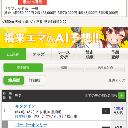
最大1％還元
サラブレッド系 一般
賞金
1着350,000円 2着123,000円 3着70,000円 4着46,000円 5着25,000円
ダ850m 天候：曇 ダ：不良 発走時刻10:20
レース
競走
予想
出馬表
オッズ
分析
成績
登録
基本情報
成績
予想まとめ
簡易版
詳細版
最終オッズ
枠
馬
馬名
全ての馬の前5走情報
番
番
キタクイン
138.4
1
1
(54.0)/ 452(+21)/ 牝3/ 黒鹿毛
9人気
鈴木祐
(盛 岡) 【
1.2%
/
9.8%
】/ 櫻田康
ゴーゴーオンリー
63.8