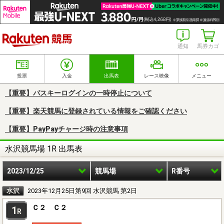
楽天競馬
通知
馬券カゴ
投票
入金
出馬表
レース映像
メニュー
【重要】パスキーログインの一時停止について
【重要】楽天競馬に登録されている情報をご確認ください
【重要】PayPayチャージ時の注意事項
水沢競馬場 1R 出馬表
2023/12/25
競馬場
R番号
水沢
2023年12月25日第9回 水沢競馬 第2日
Ｃ２ Ｃ２
1
R