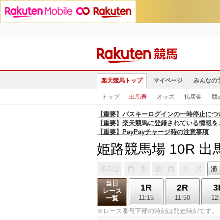
楽天競馬トップ
マイページ
みんなの
トップ
出馬表
オッズ
払戻金
競
【重要】パスキーログインの一時停止につ
【重要】楽天競馬に登録されている情報を
【重要】PayPayチャージ時の注意事項
姫路競馬場 10R 出
帯広ば
門 別
盛 岡
水 沢
浦
当日
1R
2R
3
レース
11:15
11:50
12
一覧
※レース番号下部の時刻は発走時刻です。