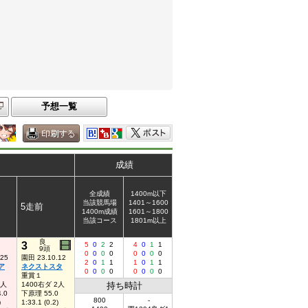
予想一覧
成績
全成績
1400m以下
当該競馬場
1401～1600
5走前
1400m成績
1601～1800
当該コース
1801m以上
良
3
5
0
2
2
4
0
1
1
9頭
0
0
0
0
0
0
0
0
.25
園田 23.10.12
2
0
1
1
1
0
1
1
ア
ネクストスタ
0
0
0
0
0
0
0
0
重賞１
1人
1400右ダ 2人
持ち時計
.0
下原理 55.0
800
-
)
1:33.1 (0.2)