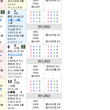
1400
園1304良ダ1
 8番
40.6 443k 5番
1500
-
1-1-1-1
姫1400
-
マミエミモモ
良
2
4
1
0
2
4
1
0
1
6頭
1
0
0
0
0
0
0
0
.12
園田 23.09.22
3
1
0
1
0
0
0
1
タ
２歳 ２歳
1
0
0
0
0
0
0
0
２歳
6人
1400右ダ 1人
持ち時計
0
大山真 55.0
800
-
)
1:32.5 (1.4)
1400
園1325良ダ2
 1番
39.9 476k 4番
1500
-
2-2-2-2
姫1400
姫1340良ダ1
モ
クラウドノイ
重
6
5
2
0
3
3
1
0
3
12頭
0
0
0
0
1
1
0
0
.11
高知 23.10.29
0
0
0
2
1
0
0
0
し
ネクストスタ
0
0
0
0
0
0
0
0
２歳
2人
1400右ダ 5人
持ち時計
0
岡村卓 56.0
800
高506不ダ1
)
1:33.9 (2.1)
1400
高1339重ダ6
 8番
41.1 499k 5番
1500
-
12-11-11-10
姫1400
-
ー
プリフロオー
良
10
1
2
2
4
1
2
2
2
10頭
0
0
1
1
0
0
0
2
.07
Ｊ京都
1
1
2
1
0
0
0
0
万
23.11.26
0
0
1
0
0
0
0
0
白菊賞 ２
5人
1600右芝 10人
持ち時計
0
笹田知 55.0
800
-
)
1:39.2 (3.5)
1400
園1343良ダ6
 2番
36.1 440k 4番
1500
姫1431良ダ4
10-10