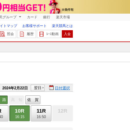
天グループ
カード
銀行
楽天市場
イトマップ
お客様サポート
楽天競馬とは
照会
履歴
ﾚｰｽ動画
入金
翌日
2024年2月22日
日付選択
 路
高 知
佐 賀
R
10R
11R
12R
40
16:15
16:50