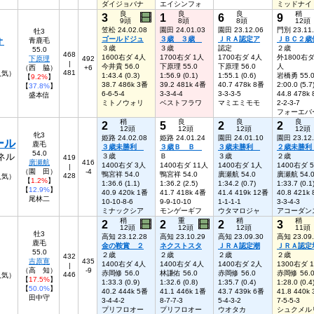
ダイジョバナ
エイシンフォ
ミッドナイ
良
良
良
稍
3
1
6
9
9頭
8頭
8頭
12頭
笠松 24.02.08
園田 24.01.03
園田 23.12.06
門別 23.11
牡3
ォ
ゴールドジュ
３歳 ３歳
ＪＲＡ認定ア
ＪＢＣ２歳
青鹿毛
３歳
３歳
認定
２歳
55.0
468
1600右ダ 4人
1700右ダ 1人
1700右ダ 4人
外1800右ダ
下原理
492
|
今井貴 56.0
下原理 55.0
下原理 56.0
人
（西 脇）
+6
481
人気）
1:43.4 (0.3)
1:56.9 (0.1)
1:55.1 (0.6)
岩橋勇 55.
【
9.2%
】
38.7 486k 3番
39.2 481k 4番
40.7 478k 8番
2:00.0 (5.7
【
37.8%
】
6-6-5-4
3-3-4-4
3-3-3-5
44.8 478k
盛本信
ミトノウォリ
ベストフラワ
マミエミモモ
2-2-3-7
フォーエバ
稍
良
良
良
2
5
2
2
12頭
12頭
12頭
12頭
牝3
姫路 24.02.08
姫路 24.01.24
園田 24.01.10
園田 23.12
ール
鹿毛
３歳未勝利
３歳Ｂ Ｂ
３歳未勝利
２歳未勝
54.0
ネル
３歳
Ｂ
３歳
２歳
419
廣瀬航
416
1400右ダ 3人
1400右ダ 11人
1400右ダ 1人
1400右ダ 
|
（園 田）
-4
鴨宮祥 54.0
鴨宮祥 54.0
廣瀬航 54.0
廣瀬航 54.
428
人気）
【
1.2%
】
1:36.6 (1.1)
1:36.2 (2.5)
1:34.2 (0.7)
1:33.7 (0.1
【
12.9%
】
40.9 420k 1番
41.7 418k 4番
41.4 419k 12番
40.8 421k
尾林二
10-10-8-6
9-9-10-10
1-1-1-1
3-3-4-3
ミナックシア
モンゲーギフ
ウタマロジャ
アコーダン
稍
重
稍
稍
2
2
2
3
12頭
12頭
12頭
11頭
牡3
高知 23.12.28
高知 23.10.29
高知 23.09.30
高知 23.09
鹿毛
金の鞍賞 ２
ネクストスタ
ＪＲＡ認定潮
ＪＲＡ認定
55.0
２歳
２歳
２歳
２歳
432
吉原寛
435
1400右ダ 4人
1400右ダ 4人
1400右ダ 2人
1300右ダ 
|
（高 知）
-9
赤岡修 56.0
林謙佑 56.0
赤岡修 56.0
赤岡修 56.
446
人気）
【
17.5%
】
1:33.3 (0.9)
1:32.6 (0.8)
1:35.7 (0.4)
1:28.0 (0.4
【
50.0%
】
40.2 444k 5番
41.1 446k 1番
43.7 439k 6番
41.8 440k
田中守
3-4-4-2
8-7-7-3
5-4-3-2
7-5-5-3
プリフロオー
プリフロオー
ウオタカ
シュクメル