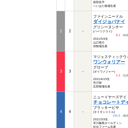
前田良平
へいはた牧場生産
ファインニードル
ダイジョバナイ
グリシーヌシチー
2
2
-
(ハーツクライ)
8.1
（4
2021/5/4生
山口裕介
武牧場生産
マジェスティックウ
ワンウォリアー
グローブ
3
3
-
(ダイワメジャー)
2.2
（1
2021/4/15生
市川智
広田牧場生産
ニューイヤーズデイ
チョコレートデ
ブラッキーピサ
4
4
-
(タイキシャトル)
156.9
（8
2021/3/3生
市川義美ホールディン
社台ファーム生産