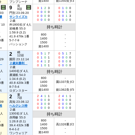
姫1400
姫1350良ダ3
ト
プシプシーナ
良
9
3
1
2
3
0
1
0
0
9頭
0
0
0
0
0
0
1
0
.03
門別 23.09.20
0
0
0
0
3
0
1
3
優
サンライズカ
0
0
0
0
0
0
0
0
２歳
 10
外1800右ダ 4人
持ち時計
岩橋勇 55.0
0
1:59.9 (3.2)
800
-
)
41.9 476k 1番
1400
-
 8番
5-7-7-9
1500
-
パッションク
姫1400
-
ー
稍
2
0
5
1
7
0
5
1
7
12頭
0
1
0
1
0
0
0
0
.29
園田 23.12.14
0
4
1
2
0
0
0
0
利
２歳未勝利
0
1
0
1
0
0
0
0
２歳
5人
1400右ダ 4人
持ち時計
0
廣瀬航 54.0
800
-
)
1:34.6 (0.2)
1400
園1337良ダ2
 8番
40.8 420k 3番
1500
-
8-7-5-4
姫1400
姫1362良ダ5
ス
ロダンスター
重
2
2
4
1
1
2
4
1
1
7頭
0
0
0
0
0
0
0
0
.09
高知 23.08.12
0
3
0
0
0
0
0
0
堆
ヘルクレス特
0
0
0
0
0
0
0
0
２歳
1人
1300右ダ 1人
持ち時計
0
赤岡修 55.0
800
-
)
1:26.8 (0.1)
1400
高1326重ダ2
 3番
39.4 432k 3番
1500
-
6-4-1-2
姫1400
-
リ
ワンウォリア