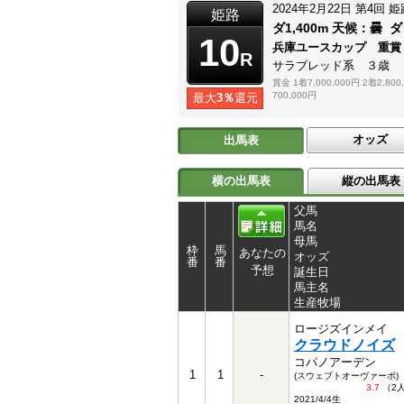
2024年2月22日
第4回
姫
姫路
ダ1,400m
天候：
曇
ダ
10
兵庫ユースカップ 重賞
R
サラブレッド系 ３歳
賞金
1着7,000,000円
2着2,800
700,000円
最大
3％
還元
オッズ
出馬表
横の出馬表
縦の出馬表
父馬
馬名
母馬
枠
馬
あなたの
オッズ
番
番
予想
誕生日
馬主名
生産牧場
ロージズインメイ
クラウドノイズ
コパノアーデン
1
1
-
(スウェプトオーヴァーボ)
3.7
（2
2021/4/4生