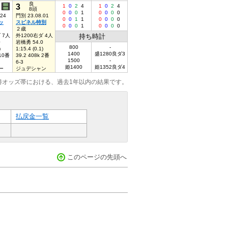
良
3
1
0
2
4
1
0
2
4
8頭
0
0
0
1
0
0
0
0
.24
門別 23.08.01
0
0
1
1
0
0
0
0
ッ
スピネル特別
0
0
0
1
0
0
0
0
２歳
 7人
外1200右ダ 4人
持ち時計
0
岩橋勇 54.0
800
-
)
1:15.4 (0.1)
1400
盛1280良ダ3
 10番
39.2 408k 2番
1500
-
6-3
姫1400
姫1352良ダ4
ー
ジュデシャン
勝オッズ帯における、過去1年以内の結果です。
払戻金一覧
このページの先頭へ