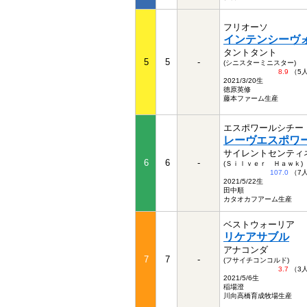
フリオーソ
インテンシーヴ
タントタント
5
5
-
(シニスターミニスター)
8.9
（5
2021/3/20生
徳原英修
藤本ファーム生産
エスポワールシチー
レーヴエスポワ
サイレントセンティ
6
6
-
(Ｓｉｌｖｅｒ Ｈａｗｋ)
107.0
（7
2021/5/22生
田中順
カタオカフアーム生産
ベストウォーリア
リケアサブル
アナコンダ
7
7
-
(フサイチコンコルド)
3.7
（3
2021/5/6生
稲場澄
川向高橋育成牧場生産