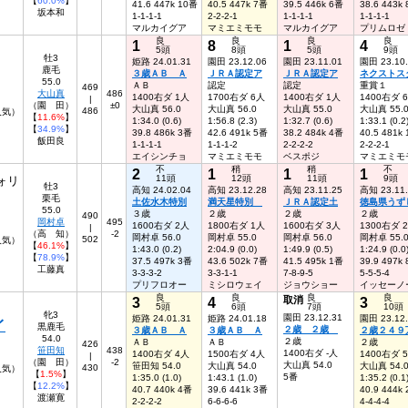
【
60.0%
】
41.6 447k 10番
40.5 447k 7番
39.5 446k 6番
38.6 443k
坂本和
1-1-1-1
2-2-2-1
1-1-1-1
1-1-1-1
マルカイグア
マミエミモモ
マルカイグア
プリムロゼ
良
良
良
良
1
8
1
4
5頭
8頭
5頭
9頭
牡3
姫路 24.01.31
園田 23.12.06
園田 23.11.01
園田 23.10
鹿毛
３歳ＡＢ Ａ
ＪＲＡ認定ア
ＪＲＡ認定ア
ネクストス
55.0
ＡＢ
認定
認定
重賞１
469
大山真
486
1400右ダ 1人
1700右ダ 6人
1400右ダ 1人
1400右ダ 
|
（園 田）
±0
大山真 56.0
大山真 56.0
大山真 55.0
大山真 55.
486
人気）
【
11.6%
】
1:34.0 (0.6)
1:56.8 (2.3)
1:32.7 (0.6)
1:33.1 (0.2
【
34.9%
】
39.8 486k 3番
42.6 491k 5番
38.2 484k 4番
40.5 481k
飯田良
1-1-1-1
1-1-1-2
2-2-2-2
2-2-2-1
エイシンチョ
マミエミモモ
ベスポジ
マミエミモ
不
稍
稍
不
2
1
1
1
11頭
12頭
11頭
9頭
ォリ
牡3
高知 24.02.04
高知 23.12.28
高知 23.11.25
高知 23.11
栗毛
土佐水木特別
満天星特別
ＪＲＡ認定土
徳島県うず
55.0
３歳
２歳
２歳
２歳
490
岡村卓
495
1600右ダ 2人
1800右ダ 1人
1600右ダ 3人
1300右ダ 
|
（高 知）
-2
岡村卓 56.0
岡村卓 55.0
岡村卓 56.0
岡村卓 55.
502
人気）
【
46.1%
】
1:43.0 (0.2)
2:04.9 (0.0)
1:49.9 (0.5)
1:24.9 (0.0
【
78.9%
】
37.5 497k 3番
43.6 502k 7番
41.5 495k 1番
39.9 497k
工藤真
3-3-3-2
3-3-1-1
7-8-9-5
5-5-5-4
プリフロオー
ミシロウェイ
ジョウショー
イッセーノ
良
良
良
良
3
4
取消
3
5頭
6頭
7頭
10頭
牝3
園田 23.12.31
姫路 24.01.31
姫路 24.01.18
園田 23.12
イ
黒鹿毛
２歳 ２歳
３歳ＡＢ Ａ
３歳ＡＢ Ａ
２歳２４９
54.0
２歳
ＡＢ
ＡＢ
２歳
426
笹田知
438
1400右ダ -人
1400右ダ 4人
1500右ダ 4人
1400右ダ 
|
（園 田）
-2
大山真 54.0
笹田知 54.0
大山真 54.0
大山真 54.
430
人気）
【
1.5%
】
5番
1:35.0 (1.0)
1:43.1 (1.0)
1:35.2 (0.1
【
12.2%
】
40.7 440k 4番
39.6 441k 3番
40.9 444k
渡瀬寛
2-2-2-2
6-6-6-6
4-4-4-4