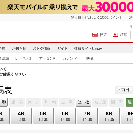
[楽天銀行]もれなく1000ポイント
楽
サ
投票
精算
予想
お知らせ
おトク情報
ガイド
情報サイトUma+
走成績
レース分析
データ分析
カレンダー
映像
いて
ご確認ください
馬表
前日
 和
船 橋
大 井
川 崎
金 沢
笠 松
名古屋
園 田
姫
R
4R
5R
6R
7R
8R
9
:30
13:00
13:30
14:00
14:30
15:05
15: