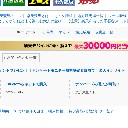
天競馬トップ
楽天競馬とは
おトク情報
地方競馬場一覧
レース映像
なってから ほどよく楽しむ大人の遊び
【注意】楽天を装った不審なメールや
キーワード
出馬表
オッズ
競走成績
払戻金一覧
お問い合わせ一覧
ポイントプレゼント！アンケートモニター無料登録＆回答で 楽天インサイト
BIG/totoをネットで購入
ナンバーズの購入が可能！
toto・BIG
楽天×宝くじ
馬規約
社会的責任[CSR]
採用情報
特定商取引法に基づく表記