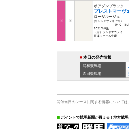
ポアゾンブラック
プレストマーヴ
ローザルージュ
8
8
-
(キンシャサノキセキ)
54.0 （
2021/4/8生
（有）ランドエコノミ
富塚ファーム生産
■
本日の発売情報
浦和
競馬場
園田
競馬場
開催当日のレースに関する情報については
ポイントで競馬新聞が買える！地方競馬