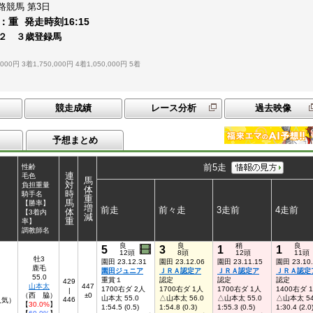
路競馬
第3日
：
重
発走時刻
16:15
２ ３歳登録馬
,000円
3着1,750,000円
4着1,050,000円
5着
競走成績
レース分析
過去映像
予想まとめ
前5走
性齢
連
毛色
馬
対
負担重量
体
時
騎手名
重
馬
【勝率】
増
前走
前々走
3走前
4走前
体
【3着内
減
重
率】
調教師名
良
良
稍
良
5
3
1
1
12頭
8頭
12頭
11頭
牡3
園田 23.12.31
園田 23.12.06
園田 23.11.15
園田 23.10
鹿毛
園田ジュニア
ＪＲＡ認定ア
ＪＲＡ認定ア
ＪＲＡ認定
55.0
重賞１
認定
認定
認定
429
山本太
447
1700右ダ 2人
1700右ダ 1人
1700右ダ 1人
1400右ダ 
|
（西 脇）
±0
山本太 55.0
△山本太 56.0
△山本太 55.0
△山本太 54
446
人気）
【
30.0%
】
1:54.5 (0.5)
1:54.8 (0.3)
1:55.3 (0.5)
1:30.4 (2.0