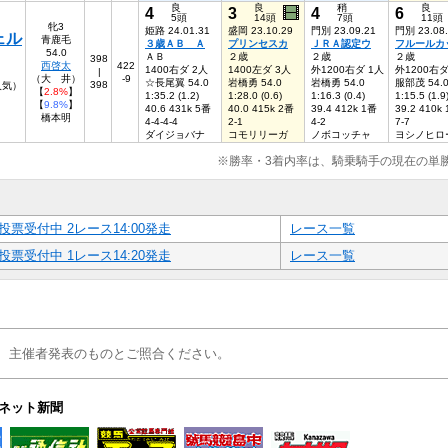
良
良
稍
良
4
3
4
6
5頭
14頭
7頭
11頭
牝3
姫路 24.01.31
盛岡 23.10.29
門別 23.09.21
門別 23.08
ェル
青鹿毛
３歳ＡＢ Ａ
プリンセスカ
ＪＲＡ認定ウ
フルールカ
54.0
ＡＢ
２歳
２歳
２歳
398
西啓太
422
1400右ダ 2人
1400左ダ 3人
外1200右ダ 1人
外1200右ダ
|
（大 井）
-9
☆長尾翼 54.0
岩橋勇 54.0
岩橋勇 54.0
服部茂 54.
398
6人気）
【
2.8%
】
1:35.2 (1.2)
1:28.0 (0.6)
1:16.3 (0.4)
1:15.5 (1.9
【
9.8%
】
40.6 431k 5番
40.0 415k 2番
39.4 412k 1番
39.2 410k
橋本明
4-4-4-4
2-1
4-2
7-7
ダイジョバナ
コモリリーガ
ノボコッチャ
ヨシノヒロ
※勝率・3着内率は、騎乗騎手の現在の単
投票受付中 2レース14:00発走
レース一覧
投票受付中 1レース14:20発走
レース一覧
、主催者発表のものとご照合ください。
ネット新聞