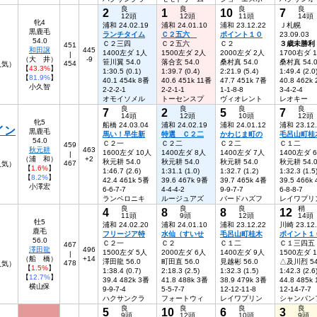
良
良
良
良
2
1
10
7
12頭
12頭
11頭
14頭
牝4
浦和 24.02.19
浦和 24.01.10
浦和 23.12.22
Ｊ札幌
黒鹿毛
ランチタイム
Ｃ２五六
ポイント１０
23.09.03
54.0
Ｃ２三四
Ｃ２五六
Ｃ２
３歳未勝利
451
和田譲
445
1400左ダ 1人
1500左ダ 2人
2000左ダ 2人
1700右ダ 
|
（大 井）
-9
笹川翼 54.0
落合玄 54.0
桑村真 54.0
桑村真 54.
454
人気）
【
43.3%
】
1:30.5 (0.1)
1:39.7 (0.4)
2:21.9 (5.4)
1:49.4 (2.0
【
81.9%
】
40.1 454k 8番
40.6 451k 11番
47.7 451k 7番
40.8 462k
小久智
2-2-2-1
2-2-1-1
1-1-8-8
3-4-2-4
オモイソメル
トーセンスプ
ヴィオレント
レオキー
良
良
良
良
7
2
5
7
14頭
12頭
10頭
12頭
牝5
船橋 24.03.04
浦和 24.02.19
浦和 24.01.12
浦和 23.12
イン
黒鹿毛
馬い！早生新
特選 Ｃ２二
かわじま町の
毛呂山町桂
54.0
Ｃ２一
Ｃ２二
Ｃ２二
Ｃ１二
459
秋元耕
463
1600左ダ 10人
1400左ダ 8人
1400左ダ 7人
1400左ダ 
|
（浦 和）
+2
秋元耕 54.0
秋元耕 54.0
秋元耕 54.0
秋元耕 54.
467
9人気）
【
1.6%
】
1:46.7 (2.6)
1:31.1 (1.0)
1:32.7 (1.2)
1:32.3 (1.5
【
8.2%
】
42.4 461k 5番
39.6 467k 9番
39.7 465k 4番
39.5 466k
小澤宏
6-6-7-7
4-4-4-2
9-9-7-7
6-8-8-7
ランペロニキ
ルージュアズ
バードハズフ
レイワプリ
良
良
良
稍
4
8
8
12
11頭
9頭
12頭
14頭
牡5
浦和 24.02.20
浦和 24.01.10
浦和 23.12.22
川崎 23.12
鹿毛
フリージア特
水仙（すいせ
毛呂山町桂木
ポイント１
56.0
Ｃ２一
Ｃ２
Ｃ１二
Ｃ１三四五
467
澤田龍
496
1500左ダ 5人
2000左ダ 6人
1400左ダ 9人
1500左ダ 
|
（船 橋）
+14
澤田龍 56.0
町田直 56.0
見越彬 56.0
△及川烈 54
478
8人気）
【
1.5%
】
1:38.4 (0.7)
2:18.3 (2.5)
1:32.3 (1.5)
1:42.3 (2.6
【
12.7%
】
39.4 482k 3番
41.8 488k 3番
38.9 479k 3番
44.8 485k
横山保
9-9-7-4
5-5-7-7
12-12-11-8
12-14-7-7
ハクサンクラ
フォートウィ
レイワプリン
シャンパン
良
良
良
良
5
10
6
3
9頭
12頭
10頭
9頭