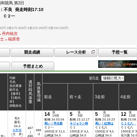
浦和競馬
第2日
：
不良
発走時刻
17:10
別 Ｃ２一
00円
3着375,000円
4着225,000円
5着150,000円
葵→丹内祐次
誠士→福原杏
競走成績
レース分析
予想一覧
予想まとめ
前5走
性齢
連
毛色
馬
対
負担重量
体
時
騎手名
重
馬
【勝率】
増
前走
前々走
3走前
4走前
体
【3着内
減
重
率】
調教師名
良
良
良
良
14
5
5
12
14頭
5頭
12頭
12頭
牝4
船橋 24.03.04
船橋 23.12.17
船橋 23.10.23
船橋 23.09
鹿毛
馬い！早生新
キジョラン特
馬い！紅卵は
Ｃ１七八
54.0
Ｃ２一
Ｃ１
Ｃ１七八
Ｃ１七八
487
矢野貴
486
1600左ダ 11人
1500左ダ 4人
1500左ダ 9人
1500左ダ 
|
（大 井）
-3
山崎誠 54.0
山崎誠 54.0
山崎誠 54.0
笹川翼 53.
496
0人気）