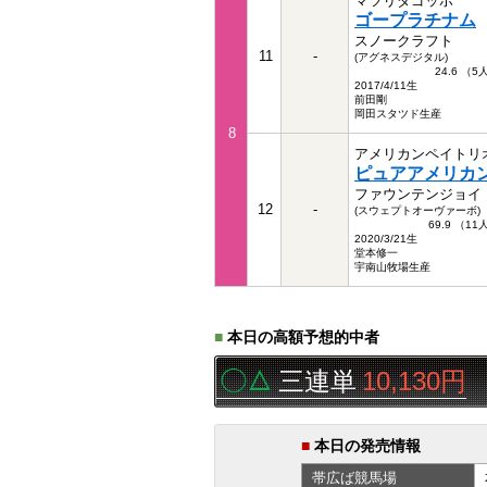
マツリダゴッホ
ゴープラチナム
スノークラフト
11
-
(アグネスデジタル)
24.6 （
2017/4/11生
前田剛
岡田スタツド生産
8
アメリカンペイトリ
ピュアアメリカ
ファウンテンジョイ
12
-
(スウェプトオーヴァーボ)
69.9 （1
2020/3/21生
堂本修一
宇南山牧場生産
■
本日の高額予想的中者
帯広ば
9R
▲◯△
三連単
10,130円
■
本日の発売情報
帯広ば
競馬場