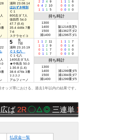
2
2
4
9
1
1
1
6
.28
浦和 23.08.14
6
4
2
10
0
0
0
0
ほおずき特別
1
1
1
5
0
0
0
0
Ｃ１
2人
800左ダ 7人
持ち時計
0
張田昂 54.0
1300
-
)
47.7 (0.4)
1400
阪1216良芝5
 6番
35.4 446k 7番
1500
浦1362不ダ2
7-6
浦1400
浦1296不ダ1
ソ
ステラセイコ
良
5
1
1
2
11
1
1
1
7
7頭
1
1
2
9
0
0
1
4
.22
浦和 23.10.19
0
1
1
7
0
0
0
0
ふ
Ｃ１七八
0
1
1
7
0
0
0
0
Ｃ１七八
7人
1400左ダ 5人
持ち時計
.0
★中島良 50.0
1300
-
)
1:30.8 (1.4)
1400
浦1299重ダ5
 3番
38.6 476k 3番
1500
浦1394良ダ7
7-7-7-7
浦1400
浦1299重ダ5
ン
アルフィーノ
勝オッズ帯における、過去1年以内の結果です。
2R
◯△◎
三連単
14,050円
ＪＶ４
払戻金一覧