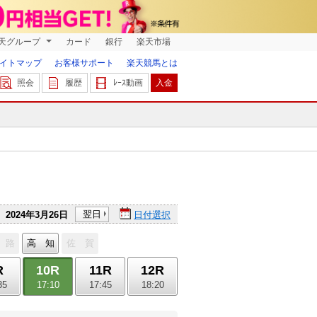
天グループ
カード
銀行
楽天市場
イトマップ
お客様サポート
楽天競馬とは
照会
履歴
ﾚｰｽ動画
入金
翌日
2024年3月26日
日付選択
 路
高 知
佐 賀
R
10R
11R
12R
35
17:10
17:45
18:20