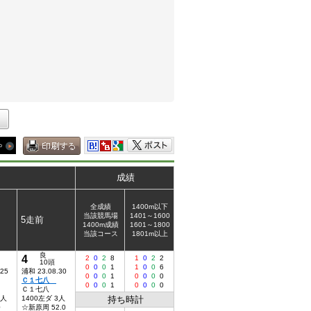
成績
全成績
1400m以下
当該競馬場
1401～1600
5走前
1400m成績
1601～1800
当該コース
1801m以上
良
4
2
0
2
8
1
0
2
2
10頭
0
0
0
1
1
0
0
6
.25
浦和 23.08.30
0
0
0
1
0
0
0
0
Ｃ１七八
0
0
0
1
0
0
0
0
Ｃ１七八
3人
1400左ダ 3人
持ち時計
0
☆新原周 52.0