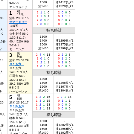
1500
浦1412良ダ8
9-8-6-5
浦1400
浦1320良ダ1
エンジョイリ
稍
1
2
1
1
6
2
0
0
0
11頭
2
1
0
1
0
1
1
4
.30
浦和 23.08.15
2
0
0
0
0
0
0
2
サマードリー
2
0
0
0
0
0
0
0
３歳五
1人
1400左ダ 1人
持ち時計
.0
☆七夕裕 55.0
1300
-
)
1:30.8 (1.2)
1400
浦1299良ダ1
 10番
40.4 520k 9番
1500
浦1375良ダ2
2-2-1-1
浦1400
浦1299良ダ1
ィ
モーニング
良
3
2
4
4
13
2
2
2
8
9頭
1
0
1
0
0
1
2
5
.14
浦和 23.08.29
2
2
1
1
0
1
0
0
Ｃ１五六
1
0
1
0
0
0
0
0
Ｃ１五六
6人
1400左ダ 6人
持ち時計
0
庄司大 54.0
1300
-
)
1:30.4 (0.2)
1400
東1268良ダ2
 3番
39.2 489k 2番
1500
名1367良ダ3
9-8-6-5
浦1400
浦1304良ダ3
キ
ハーピーレッ
稍
5
1
3
2
15
1
2
1
14
8頭
1
3
2
15
0
1
1
1
.20
浦和 23.10.17
1
2
1
13
0
0
0
0
Ｃ１四五六
1
2
1
13
0
0
0
0
Ｃ１四五六
10人
1400左ダ 7人
持ち時計
0
橋本直 54.0
1300
-
)
1:32.0 (2.0)
1400
浦1302重ダ4
 1番
39.4 414k 4番
1500
浦1395稍ダ2
0
8-8-8-8
浦1400
浦1302重ダ4
リ
リバースイー