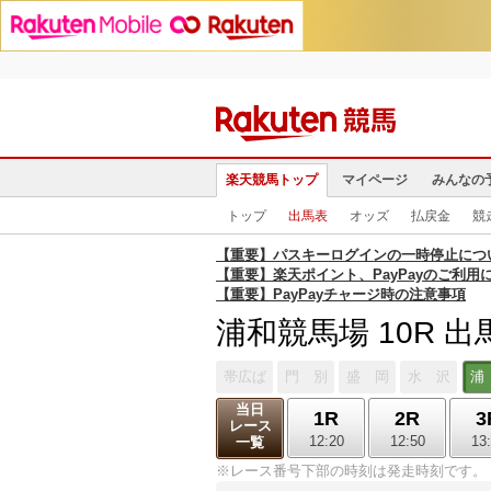
楽天競馬トップ
マイページ
みんなの
トップ
出馬表
オッズ
払戻金
競
【重要】パスキーログインの一時停止につ
【重要】楽天ポイント、PayPayのご利用
【重要】PayPayチャージ時の注意事項
浦和競馬場 10R 出
帯広ば
門 別
盛 岡
水 沢
浦
当日
1R
2R
3
レース
12:20
12:50
13
一覧
※レース番号下部の時刻は発走時刻です。