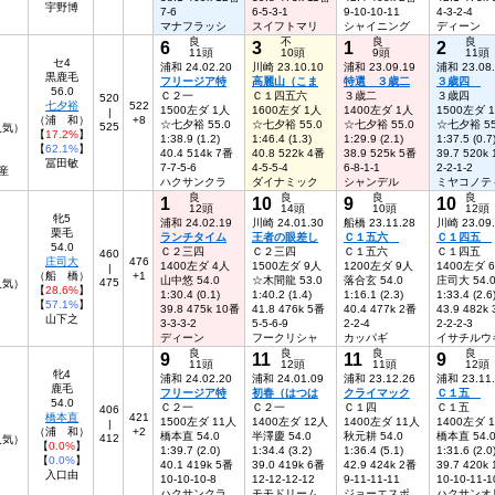
宇野博
7-6
6-5-3-1
9-10-10-11
4-3-2-4
マナフラッシ
スイフトマリ
シャイニング
ディーン
良
不
良
良
6
3
1
2
11頭
10頭
9頭
11頭
セ4
浦和 24.02.20
川崎 23.10.10
浦和 23.09.19
浦和 23.08
黒鹿毛
フリージア特
高麗山（こま
特選 ３歳二
３歳四
56.0
Ｃ２一
Ｃ１四五六
３歳二
３歳四
520
七夕裕
522
1500左ダ 1人
1600左ダ 1人
1400左ダ 1人
1500左ダ 
|
（浦 和）
+8
☆七夕裕 55.0
☆七夕裕 55.0
☆七夕裕 55.0
☆七夕裕 55
525
人気）
【
17.2%
】
1:38.9 (1.2)
1:46.4 (1.3)
1:29.9 (2.1)
1:37.5 (0.7
【
62.1%
】
40.4 514k 7番
40.8 522k 4番
38.9 525k 5番
39.7 520k
冨田敏
7-7-5-6
4-5-5-4
6-8-1-1
2-2-1-2
産
ハクサンクラ
ダイナミック
シャンデル
ミヤコノテ
良
良
良
良
1
10
9
10
12頭
14頭
10頭
12頭
牝5
浦和 24.02.19
川崎 24.01.30
船橋 23.11.28
川崎 23.09
栗毛
ランチタイム
王者の眼差し
Ｃ１五六
Ｃ１四五
54.0
Ｃ２三四
Ｃ２三四
Ｃ１五六
Ｃ１四五
460
庄司大
476
1400左ダ 4人
1500左ダ 9人
1200左ダ 9人
1400左ダ 
|
（船 橋）
+1
山中悠 54.0
☆木間龍 53.0
落合玄 54.0
庄司大 54.
475
人気）
【
28.6%
】
1:30.4 (0.1)
1:40.2 (1.4)
1:16.1 (2.3)
1:33.4 (2.6
【
57.1%
】
39.8 475k 10番
41.8 476k 5番
40.4 477k 2番
43.9 482k
山下之
3-3-3-2
5-5-6-9
2-2-4
2-2-2-3
ディーン
フークリシャ
カッパギ
イサチルウ
良
良
良
良
9
11
11
9
11頭
12頭
11頭
12頭
牝4
浦和 24.02.20
浦和 24.01.09
浦和 23.12.26
浦和 23.11
鹿毛
フリージア特
初春（はつは
クライマック
Ｃ１五
54.0
Ｃ２一
Ｃ２一
Ｃ１四
Ｃ１五
406
橋本直
421
1500左ダ 11人
1400左ダ 12人
1400左ダ 11人
1400左ダ 
|
（浦 和）
+2
橋本直 54.0
半澤慶 54.0
秋元耕 54.0
橋本直 54.
412
人気）
【
0.0%
】
1:39.7 (2.0)
1:34.4 (3.2)
1:36.4 (5.1)
1:31.6 (2.0
【
0.0%
】
40.1 419k 5番
39.0 419k 6番
42.9 424k 2番
39.7 420k
入口由
10-10-10-8
12-12-12-12
9-11-11-11
10-10-11-1
ハクサンクラ
モモドリーム
ジョーエスポ
ハクサンオ