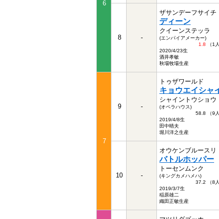
6
ザサンデーフサイチ
ディーン
クイーンステッラ
8
-
(エンパイアメーカー)
1.8
（1
2020/4/23生
酒井孝敏
秋場牧場生産
トゥザワールド
キョウエイシャ
シャイントウショウ
9
-
(オペラハウス)
58.8 （
2019/4/8生
田中晴夫
堀川洋之生産
7
オウケンブルースリ
バトルホッパー
トーセンムンク
10
-
(キングカメハメハ)
37.2 （
2019/3/7生
稲原雄二
織田正敏生産