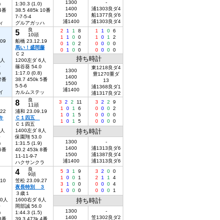
1300
-
)
1:30.3 (1.0)
1400
浦1303良ダ4
 4番
38.5 485k 10番
1500
船1377良ダ6
7-7-5-4
浦1400
浦1303良ダ4
ィ
グルアガッハ
良
5
2
1
1
8
1
1
0
6
10頭
1
1
0
0
1
0
1
2
.09
船橋 23.12.19
0
1
0
2
0
0
0
0
馬い！盛岡藤
0
1
0
0
0
0
0
0
Ｃ２
持ち時計
4人
1200左ダ 6人
0
篠谷葵 54.0
東1218良ダ4
1300
)
1:17.0 (0.8)
豊1270重ダ
1400
 2番
38.7 450k 5番
13
1500
5-5-6
浦1368良ダ1
浦1400
イ
カルムステッ
浦1317良ダ2
良
8
3
2
2
11
3
2
2
9
11頭
1
0
1
6
0
0
0
2
.22
浦和 23.09.19
1
0
1
5
0
0
0
0
キ
Ｃ１四五
1
0
1
5
0
0
0
0
Ｃ１四五
7人
1400左ダ 8人
持ち時計
0
保園翔 53.0
1300
-
)
1:31.5 (1.9)
1400
浦1313良ダ6
 6番
40.2 453k 8番
1500
浦1387良ダ4
11-11-9-7
浦1400
浦1313良ダ6
ハクサンクラ
良
4
5
3
1
9
3
2
0
0
9頭
1
0
0
1
2
1
1
4
.10
笠松 23.09.27
3
1
0
0
0
0
0
4
夜長特別 ３
1
0
0
0
0
0
0
1
３歳１
10人
1600右ダ 6人
持ち時計
0
岡部誠 56.0
1300
-
)
1:44.3 (1.5)
1400
笠1302良ダ2
 3番
39.3 473k 4番