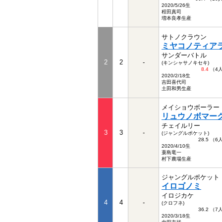
2020/5/26生
程田真司
増本良孝生産
サトノクラウン
ミヤコノティア
サンダーバトル
2
2
-
(キンシャサノキセキ)
8.4
（4
2020/2/18生
吉田喜代司
土田和男生産
メイショウボーラー
リュウノボマー
チェイルリー
3
3
-
(ジャングルポケット)
28.5 （
2020/4/10生
蓑島竜一
村下農場生産
ジャングルポケット
イロゴノミ
イロジカケ
4
4
-
(クロフネ)
36.2 （
2020/3/18生