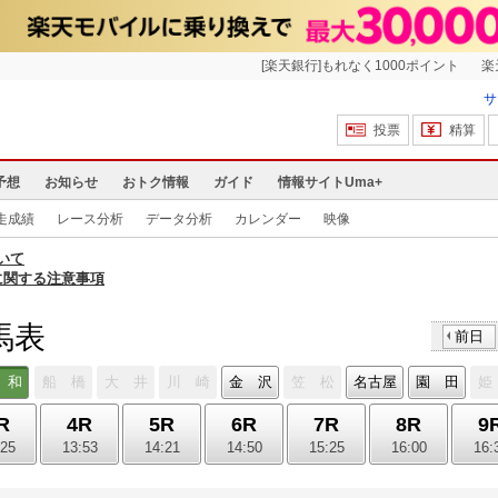
[楽天銀行]もれなく1000ポイント
楽
サ
投票
精算
予想
お知らせ
おトク情報
ガイド
情報サイトUma+
走成績
レース分析
データ分析
カレンダー
映像
いて
に関する注意事項
馬表
前日
 和
船 橋
大 井
川 崎
金 沢
笠 松
名古屋
園 田
姫
R
4R
5R
6R
7R
8R
9
:25
13:53
14:21
14:50
15:25
16:00
16: