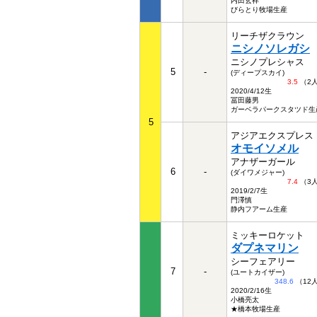
内田玄祥
びらとり牧場生産
リーチザクラウン
ニシノソレガシ
ニシノプレシャス
5
-
(ディープスカイ)
3.5
（2
2020/4/12生
冨田藤男
ガーベラパークスタツド生
5
アジアエクスプレス
オモイソメル
アナザーガール
6
-
(ダイワメジャー)
7.4
（3
2019/2/7生
門澤慎
静内フアーム生産
ミッキーロケット
ダプネマリン
シーフェアリー
7
-
(ユートカイザー)
348.6
（12
2020/2/16生
小橋亮太
★橋本牧場生産