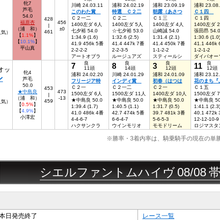
牝7
川崎 24.03.11
浦和 24.02.19
浦和 23.09.19
浦和 23.08
芦毛
このわた賞
特選 Ｃ２二
朝露（あさつ
Ｃ１四
54.0
Ｃ２一二
Ｃ２二
Ｃ１三
Ｃ１四
428
福原杏
456
1400左ダ 6人
1400左ダ 5人
1400左ダ 4人
1400左ダ 
|
（浦 和）
±0
七夕裕 54.0
☆七夕裕 53.0
山崎誠 54.0
張田昂 54.
461
5人気）
【
1.1%
】
1:34.9 (1.6)
1:32.6 (2.5)
1:31.4 (2.1)
1:30.6 (1.0
【
10.1%
】
41.9 456k 5番
41.4 447k 7番
41.4 450k 7番
41.1 446k
平山真
2-2-2-2
2-2-3-5
1-1-2-2
1-2-1-2
アートオブラ
ルージュアズ
スティールシ
ダイバオー
良
良
良
良
7
8
3
11
11頭
14頭
12頭
12頭
オッ
牝4
浦和 24.02.20
川崎 24.01.29
浦和 24.01.09
浦和 23.12
ン
芦毛
フリージア特
インディ賞
初春（はつは
花のまち『
50.0
Ｃ２一
Ｃ２一二
Ｃ２一
Ｃ１五
453
★中島良
473
1500左ダ 6人
1500左ダ 11人
1400左ダ 10人
1500左ダ 
|
（浦 和）
-13
★中島良 50.0
★中島良 50.0
★中島良 50.0
★中島良 50
459
1人気）
【
0.5%
】
1:39.4 (1.7)
1:40.5 (1.1)
1:31.7 (0.5)
1:41.1 (2.3
【
4.9%
】
41.0 486k 4番
42.7 474k 5番
39.7 481k 3番
40.1 472k
小澤宏
4-4-6-7
6-6-4-7
5-6-5-3
12-12-10-9
ハクサンクラ
ウインモリオ
モモドリーム
ロジマスタ
※勝率・3着内率は、騎乗騎手の現在の単
シエルファントムハイヴ
08/08
帯広ば
本日発売終了
レース一覧