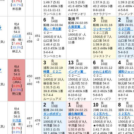
【
3.7%
】
1:49.7 (5.6)
1:41.5 (3.8)
1:37.9 (1.1)
1:39.3 (2.9
【
18.7%
】
44.8 489k 3番
41.6 485k 5番
40.2 491k 3番
41.4 489k
米谷康
11-11-11-11
4-4-3-3
9-9-10-9
4-5-6-6
ランペロニキ
ハクサンオリ
カナラクリー
クレメンテ
良
稍
良
良
6
取消
3
2
14頭
12頭
12頭
船橋 24.02.05
牝4
船橋 24.03.04
船橋 24.01.16
浦和 24.01
ラ
久留里賞 Ｃ
鹿毛
馬い！早生新
リッキー☆ラ
Ｃ２三四
Ｃ２一
54.0
Ｃ２一
Ｃ２二三四
Ｃ２三四
451
1600左ダ -人
山口達
451
1600左ダ 8人
1500左ダ 7人
1400左ダ 
|
山口達 54.0
（船 橋）
-2
山口達 54.0
山口達 54.0
山口達 54.
459
人気）
11番
【
7.4%
】
1:46.4 (2.3)
1:38.9 (0.1)
1:31.7 (1.3
【
33.3%
】
43.0 453k 11番
40.3 448k 9番
40.1 459k
林正人
3-4-4-4
8-6-7-6
5-4-3-3
ランペロニキ
ジャストフィ
ロードオブ
良
良
良
良
3
13
6
4
12頭
14頭
10頭
12頭
牝4
浦和 24.02.19
川崎 24.01.29
浦和 24.01.12
浦和 23.12
ク
鹿毛
特選 Ｃ２二
インディ賞
かわじま町の
浦和ジョッ
54.0
Ｃ２二
Ｃ２一二
Ｃ２二
Ｃ１
450
丹内祐
465
1400左ダ 10人
1500左ダ 12人
1400左ダ 6人
1400左ダ 
|
（JRA）
+6
篠谷葵 54.0
△及川烈 52.0
野畑凌 54.0
秋元耕 54.
460
6人気）
【
0.0%
】
1:31.5 (1.4)
1:41.1 (1.7)
1:32.9 (1.4)
1:32.2 (0.3
【
12.5%
】
39.8 459k 1番
42.9 463k 6番
40.3 462k 5番
40.2 469k
野口寛
5-7-4-4
8-10-6-12
5-6-6-5
9-8-7-4
ルージュアズ
ウインモリオ
バードハズフ
ナリサ
良
良
良
良
2
1
10
8
13頭
12頭
14頭
12頭
牡4
船橋 24.03.04
浦和 24.02.21
川崎 24.01.31
浦和 24.01
鹿毛
タンポポダッ
越生梅林賞
Ｃ２五六七
Ｃ２五六
56.0
Ｃ２
Ｃ２七八
Ｃ２五六七
Ｃ２五六
467
半澤慶
476
1000左ダ 9人
1400左ダ 9人
1500左ダ 9人
1500左ダ 
|
（浦 和）
+7
半澤慶 56.0
半澤慶 56.0
★中島良 52.0
半澤慶 56.
473
7人気）
【
0.7%
】
1:03.1 (1.0)
1:32.0 (0.5)
1:41.7 (4.0)
1:41.2 (1.5
【
8.9%
】
38.1 469k 12番
39.8 473k 11番
42.4 468k 2番
42.1 473k