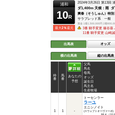
2024年3月26日
第13回
浦和
ダ1,400m
天候：
雨
ダ
10
爽春（そうしゅん）特
R
サラブレッド系 一般
賞金
1着1,500,000円
2着600,0
最大
2％
還元
3番 騎手変更 篠谷
11番 騎手変更 山崎
オッズ
出馬表
横の出馬表
縦の出馬表
父馬
馬名
母馬
枠
馬
あなたの
オッズ
番
番
予想
誕生日
馬主名
生産牧場
トーセンラー
ラーユ
エニシノイト
1
1
-
(スウェプトオーヴァーボ)
66.4 （1