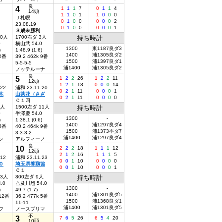
良
4
1
1
1
7
0
1
1
4
14頭
1
1
0
1
1
0
0
0
Ｊ札幌
0
1
0
0
0
0
0
2
23.08.19
0
1
0
0
0
0
0
1
３歳未勝利
10人
1700右ダ 3人
持ち時計
0
横山武 54.0
1300
東1187良ダ3
)
1:48.9 (1.6)
1400
浦1305良ダ2
 2番
39.2 462k 9番
1500
浦1397良ダ1
5-5-5-5
浦1400
浦1305良ダ2
ノッテルーナ
良
5
1
2
2
26
1
2
2
11
12頭
1
2
1
18
0
0
0
14
.22
浦和 23.11.20
0
2
1
11
0
0
0
1
木
山茶花（さざ
0
2
1
11
0
0
0
0
Ｃ１四
6人
1500左ダ 11人
持ち時計
0
半澤慶 54.0
1300
-
)
1:38.1 (0.6)
1400
浦1297良ダ4
 4番
40.2 464k 9番
1500
浦1373不ダ7
3-3-3-2
浦1400
浦1297良ダ4
ン
アルフィーノ
良
10
2
2
2
18
1
1
1
12
12頭
2
1
2
16
1
1
1
5
.12
浦和 23.11.23
0
0
1
10
0
0
0
0
０
埼玉県養鶏協
0
0
1
10
0
0
0
1
Ｃ１
13人
800左ダ 9人
持ち時計
.0
△及川烈 54.0
1300
-
)
49.7 (1.7)
1400
浦1301良ダ5
 12番
36.2 477k 5番
1500
浦1368良ダ1
11-11
浦1400
浦1301良ダ5
フ
ノースプリマ
不
3
7
6
5
26
6
5
4
20
10頭