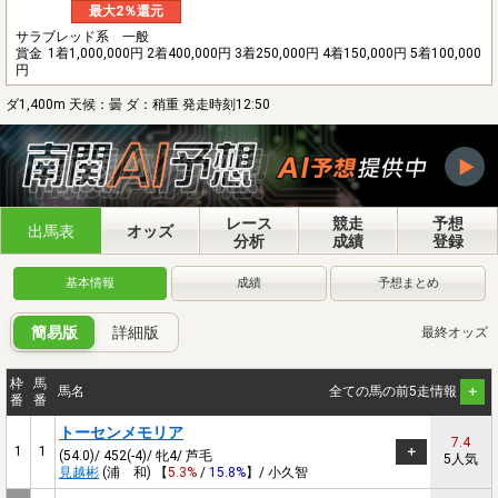
最大2％還元
サラブレッド系 一般
賞金
1着1,000,000円 2着400,000円 3着250,000円 4着150,000円 5着100,000
円
ダ1,400m 天候：曇 ダ：稍重 発走時刻12:50
レース
競走
予想
出馬表
オッズ
分析
成績
登録
基本情報
成績
予想まとめ
簡易版
詳細版
最終オッズ
枠
馬
馬名
全ての馬の前5走情報
番
番
トーセンメモリア
7.4
1
1
(54.0)/ 452(-4)/ 牝4/ 芦毛
5人気
見越彬
(浦 和) 【
5.3%
/
15.8%
】/ 小久智