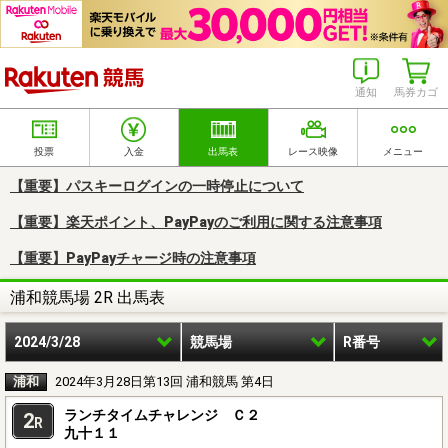
楽天競馬
通知
馬券カゴ
投票
入金
出馬表
レース映像
メニュー
【重要】パスキーログインの一時停止について
【重要】楽天ポイント、PayPayのご利用に関する注意事項
【重要】PayPayチャージ時の注意事項
浦和競馬場 2R 出馬表
2024/3/28
競馬場
R番号
浦和
2024年3月28日第13回 浦和競馬 第4日
ランチタイムチャレンジ Ｃ２
2
R
九十１１