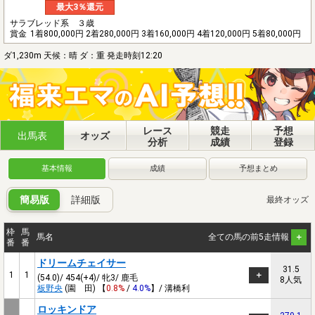
最大3％還元
サラブレッド系 ３歳
賞金
1着800,000円 2着280,000円 3着160,000円 4着120,000円 5着80,000円
ダ1,230m 天候：晴 ダ：重 発走時刻12:20
レース
競走
予想
出馬表
オッズ
分析
成績
登録
基本情報
成績
予想まとめ
簡易版
詳細版
最終オッズ
枠
馬
馬名
全ての馬の前5走情報
番
番
ドリームチェイサー
31.5
1
1
(54.0)/ 454(+4)/ 牝3/ 鹿毛
8人気
板野央
(園 田) 【
0.8%
/
4.0%
】/ 溝橋利
ロッキンドア