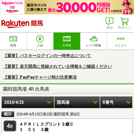
楽天競馬
通知
馬券カゴ
投票
入金
出馬表
レース映像
メニュー
【重要】パスキーログインの一時停止について
【重要】楽天競馬に登録されている情報をご確認ください
【重要】PayPayチャージ時の注意事項
園田競馬場 4R 出馬表
2024/4/25
競馬場
R番号
園田
2024年4月25日第2回 園田競馬 第6日
ＡＰＲＩＬスプリント３歳Ｃ
4
R
１ Ｃ１ ３歳