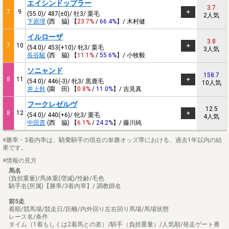
エイシンドップラー
3.7
7
9
(55.0)/ 487(±0)/ 牡3/ 栗毛
2人気
下原理
(西 脇) 【
23.7%
/
66.4%
】/ 木村健
イルローザ
3.8
7
10
(54.0)/ 453(+10)/ 牝3/ 栗毛
3人気
長谷駿
(西 脇) 【
11.1%
/
55.6%
】/ 小牧毅
ソニャンド
158.7
8
11
(54.0)/ 446(-3)/ 牝3/ 黒鹿毛
10人気
井上幹
(園 田) 【
0.8%
/
11.0%
】/ 吉見真
フークレゼルヴ
12.5
8
12
(54.0)/ 440(+6)/ 牝3/ 栗毛
4人気
中田貴
(西 脇) 【
6.1%
/
24.2%
】/ 藤川純
※勝率・3着内率は、騎乗騎手の現在の単勝オッズ帯における、過去1年以内の結
果です。
※情報の見方
馬名
(負担重量)/馬体重(増減)/性齢/毛色
騎手名(所属)【勝率/3着内率】/ 調教師名
前5走
着順/競馬場/競走日/距離/内外回り左右回り馬場/馬場状態
レース名/条件
タイム（1着もしくは2着馬との差）/騎手（負担重量）/人気順/発走ゲート番