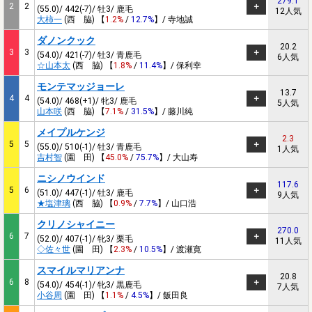
279.1
2
2
(55.0)/ 442(-7)/ 牡3/ 鹿毛
12人気
大柿一
(西 脇) 【
1.2%
/
12.7%
】/ 寺地誠
ダノンクック
20.2
3
3
(54.0)/ 421(-7)/ 牡3/ 青鹿毛
6人気
☆山本太
(西 脇) 【
1.8%
/
11.4%
】/ 保利幸
モンテマッジョーレ
13.7
4
4
(54.0)/ 468(+1)/ 牝3/ 鹿毛
5人気
山本咲
(西 脇) 【
7.1%
/
31.5%
】/ 藤川純
メイプルケンジ
2.3
5
5
(55.0)/ 510(-1)/ 牡3/ 青鹿毛
1人気
吉村智
(園 田) 【
45.0%
/
75.7%
】/ 大山寿
ニシノウインド
117.6
5
6
(51.0)/ 447(-1)/ 牡3/ 鹿毛
9人気
★塩津璃
(西 脇) 【
0.9%
/
7.7%
】/ 山口浩
クリノシャイニー
270.0
6
7
(52.0)/ 407(-1)/ 牝3/ 栗毛
11人気
◇佐々世
(園 田) 【
2.3%
/
10.5%
】/ 渡瀬寛
スマイルマリアンナ
20.8
6
8
(54.0)/ 454(-1)/ 牝3/ 黒鹿毛
7人気
小谷周
(園 田) 【
1.1%
/
4.5%
】/ 飯田良