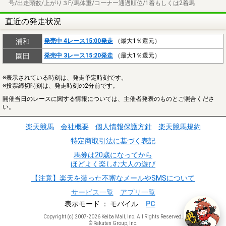
号/出走頭数/上がり３F/馬体重/コーナー通過順位/1着もしくは2着馬
直近の発走状況
浦和
発売中 4レース15:00発走
（最大1％還元）
園田
発売中 3レース15:20発走
（最大1％還元）
※表示されている時刻は、発走予定時刻です。
※投票締切時刻は、発走時刻の2分前です。
開催当日のレースに関する情報については、主催者発表のものとご照合くださ
い。
楽天競馬
会社概要
個人情報保護方針
楽天競馬規約
特定商取引法に基づく表記
馬券は20歳になってから
ほどよく楽しむ大人の遊び
【注意】楽天を装った不審なメールやSMSについて
サービス一覧
アプリ一覧
表示モード
モバイル
PC
Copyright (c) 2007-2026 Keiba Mall, Inc. All Rights Reserved.
© Rakuten Group, Inc.