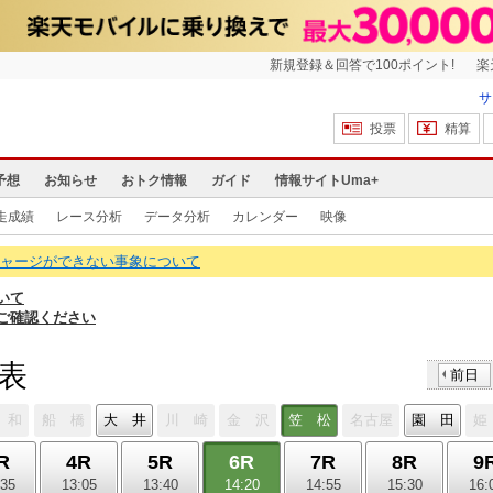
新規登録＆回答で100ポイント!
楽
サ
投票
精算
予想
お知らせ
おトク情報
ガイド
情報サイトUma+
走成績
レース分析
データ分析
カレンダー
映像
でチャージができない事象について
いて
ご確認ください
馬表
前日
 和
船 橋
大 井
川 崎
金 沢
笠 松
名古屋
園 田
姫
R
4R
5R
6R
7R
8R
9
:35
13:05
13:40
14:20
14:55
15:30
16: