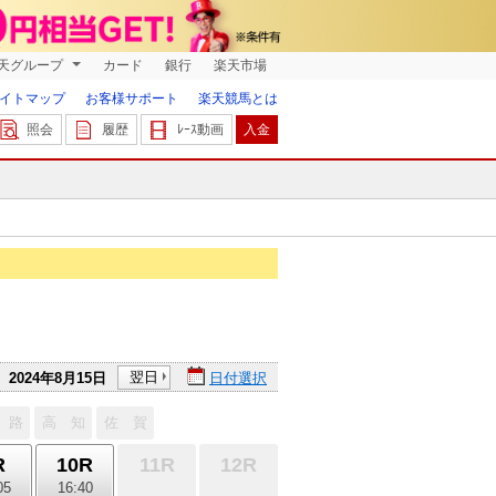
天グループ
カード
銀行
楽天市場
イトマップ
お客様サポート
楽天競馬とは
照会
履歴
ﾚｰｽ動画
入金
翌日
2024年8月15日
日付選択
 路
高 知
佐 賀
R
10R
11R
12R
05
16:40