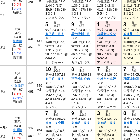
（笠 松）
-6
☆長江慶 53.0
☆長江慶 53.0
☆長江慶 53.0
☆長江慶 53
459
4人気）
【
0.0%
】
1:44.6 (1.5)
1:30.5 (1.1)
1:33.2 (2.3)
1:31.6 (1.2
【
0.0%
】
39.9 473k 2番
39.7 477k 8番
41.2 481k 5番
41.2 472k
加藤幸
3-3-3-3
3-3-3-3
5-5-4-5
3-3-2-2
ーム
アスタリウス
ウインフラン
サンマルブラ
オレンタノ
良
重
重
良
5
9
1
3
10頭
9頭
9頭
8頭
牝4
笠松 24.07.18
笠松 24.07.02
笠松 24.06.21
笠松 24.06
鹿毛
Ｂ７組 Ｂ７
星合特別 Ｂ
Ｃ級セレクシ
Ｃ４組 Ｃ
54.0
Ｂ７
Ｂ２
Ｃ級
Ｃ４
431
松本剛
447
1400右ダ 7人
1400右ダ 6人
1400右ダ 3人
1600右ダ 
|
（笠 松）
+6
塚本征 54.0
塚本征 54.0
松本剛 54.0
松本剛 54.
452
5人気）
【
0.0%
】
1:31.2 (2.0)
1:36.7 (6.9)
1:29.6 (0.3)
1:43.3 (1.1
【
0.0%
】
39.7 441k 10番
46.5 442k 3番
39.2 440k 8番
38.9 439k
栗本陽
8-9-9-8
1-1-4-8
3-3-3-1
2-2-2-2
トレジャート
カズピレウス
アオイリキマ
レッドコー
良
不
良
良
10
8
7
7
10頭
8頭
8頭
7頭
牝4
笠松 24.07.18
笠松 24.06.18
笠松 24.06.06
笠松 24.05
鹿毛
Ｂ７組 Ｂ７
芦毛推し☆め
小鳩ちゃん好
稲葉山特
52.0
Ｂ７
Ｂ８
Ｂ９
Ｂ２
448
◇深澤杏
449
1400右ダ 9人
1400右ダ 4人
1400右ダ 5人
1600右ダ 
|
（笠 松）
+2
◇深澤杏 52.0
◇深澤杏 52.0
◇深澤杏 52.0
◇深澤杏 52
461
7人気）
【
1.3%
】
1:32.6 (3.4)
1:32.6 (2.2)
1:31.9 (3.3)
1:46.2 (3.6
【
10.6%
】
42.0 447k 2番
42.4 443k 3番
40.9 443k 3番
41.5 449k
田口輝
4-4-8-9
1-1-4-6
1-1-8-8
4-4-7-7
トレジャート
オレンタノ
ヤマチョウヴ
ラブアンバ
良
良
良
重
7
9
3
8
8頭
12頭
8頭
8頭
牝5
笠松 24.08.02
笠松 24.07.18
笠松 24.07.05
笠松 24.06
栗毛
ｄｅｌａ今田
Ｂ８組 Ｂ８
Ｂ８組 Ｂ８
Ｂ６組 Ｂ
54.0
ール
Ｂ８
Ｂ８
Ｂ８
Ｂ６
448
東川慎
454
1600右ダ 6人
1400右ダ 11人
1600右ダ 6人
1600右ダ 
|
（笠 松）
+2
東川慎 54.0
東川慎 54.0
東川慎 54.0
向山牧 54.
460
6人気）
【
1.7%
】
1:45.5 (2.4)
1:30.9 (1.5)
1:45.9 (1.2)
1:49.1 (3.7