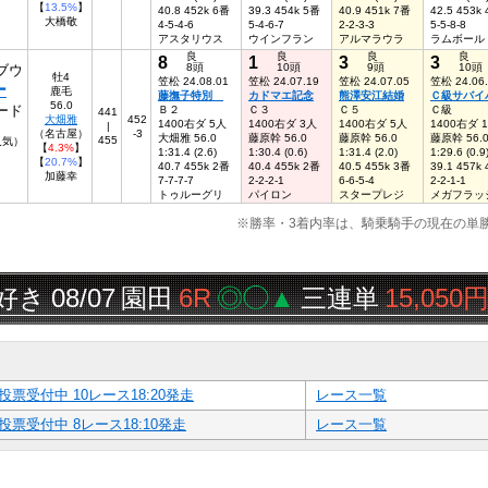
【
13.5%
】
40.8 452k 6番
39.3 454k 5番
40.9 451k 7番
42.5 453k
大橋敬
4-5-4-6
5-4-6-7
2-2-3-3
5-5-8-8
アスタリウス
ウインフラン
アルマラウラ
ラムボール
良
良
良
良
8
1
3
3
8頭
10頭
9頭
10頭
ブウ
牡4
笠松 24.08.01
笠松 24.07.19
笠松 24.07.05
笠松 24.06
ー
鹿毛
藤撫子特別
カドマエ記念
熊澤安江結婚
Ｃ級サバイ
56.0
ード
Ｂ２
Ｃ３
Ｃ５
Ｃ級
441
大畑雅
452
1400右ダ 5人
1400右ダ 3人
1400右ダ 5人
1400右ダ 
|
（名古屋）
-3
大畑雅 56.0
藤原幹 56.0
藤原幹 56.0
藤原幹 56.
455
3人気）
【
4.3%
】
1:31.4 (2.6)
1:30.4 (0.6)
1:31.4 (2.0)
1:29.6 (0.9
【
20.7%
】
40.7 455k 2番
40.4 455k 2番
40.5 455k 3番
39.1 457k
加藤幸
7-7-7-7
2-2-2-1
6-6-5-4
2-2-1-1
トゥルーグリ
パイロン
スタープレジ
メガフラッ
※勝率・3着内率は、騎乗騎手の現在の単
08/07
園田
6R
◎◯▲
三連単
15,050円
投票受付中 10レース18:20発走
レース一覧
投票受付中 8レース18:10発走
レース一覧