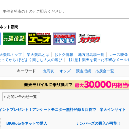
、主催者発表のものとご照合ください。
ネット新聞
天競馬トップ
楽天競馬とは
おトク情報
地方競馬場一覧
レース映像
なってから ほどよく楽しむ大人の遊び
【注意】楽天を装った不審なメールや
キーワード
出馬表
オッズ
競走成績
払戻金一覧
お問い合わせ一覧
ポイントプレゼント！アンケートモニター無料登録＆回答で 楽天インサイト
BIG/totoをネットで購入
ナンバーズの購入が可能！