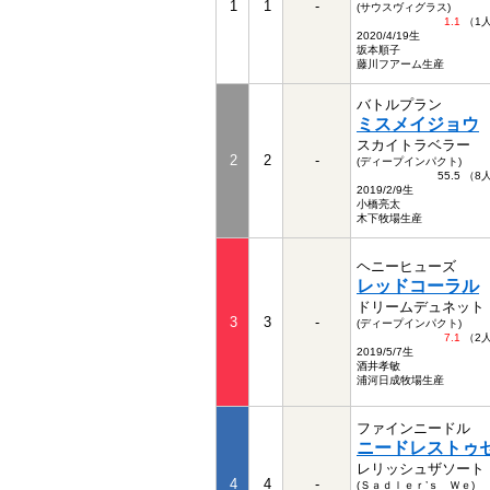
1
1
-
(サウスヴィグラス)
1.1
（1
2020/4/19生
坂本順子
藤川フアーム生産
バトルプラン
ミスメイジョウ
スカイトラベラー
2
2
-
(ディープインパクト)
55.5 （
2019/2/9生
小橋亮太
木下牧場生産
ヘニーヒューズ
レッドコーラル
ドリームデュネット
3
3
-
(ディープインパクト)
7.1
（2
2019/5/7生
酒井孝敏
浦河日成牧場生産
ファインニードル
ニードレストゥ
レリッシュザソート
4
4
-
(Ｓａｄｌｅｒ’ｓ Ｗｅ)