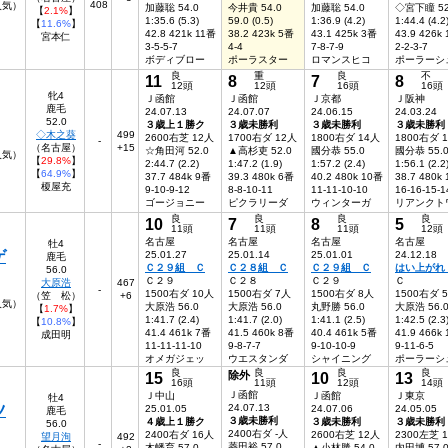
408
6人気）
加藤聡 54.0
今井貴 54.0
加藤聡 54.0
◇宮下瞳 52
【
2.1%
】
1:35.6 (5.3)
59.0 (0.5)
1:36.9 (4.2)
1:44.4 (4.2
【
11.6%
】
42.8 421k 11番
38.2 423k 5番
43.1 425k 3番
43.9 426k
宮本仁
3-5-5-7
4-4
7-8-7-9
2-2-3-7
ボディブロー
ポーラスター
ロマンスヒコ
ポーラーシ
良
重
良
不
11
8
7
8
12頭
12頭
16頭
16頭
牝4
Ｊ函館
Ｊ函館
Ｊ京都
Ｊ阪神
鹿毛
24.07.13
24.07.07
24.06.15
24.03.24
52.0
３歳上１勝ク
３歳未勝利
３歳未勝利
３歳未勝利
◇木之葵
499
2600右芝 12人
1700右ダ 12人
1800右ダ 14人
1800右ダ 
-
（名古屋）
+15
☆角田河 52.0
▲高杉吏 52.0
國分恭 55.0
國分恭 55.
人気）
【
29.8%
】
2:44.7 (2.2)
1:47.2 (1.9)
1:57.2 (2.4)
1:56.1 (2.2
【
64.9%
】
37.7 484k 9番
39.3 480k 6番
40.2 480k 10番
38.7 480k
榎屋充
9-10-9-12
8-8-10-11
11-11-10-10
16-16-15-1
ゴージョニー
ピクラリーダ
ウィンターガ
リアンクト
良
良
良
良
10
7
8
5
11頭
11頭
11頭
12頭
名古屋
名古屋
名古屋
名古屋
牡4
ゲ
25.01.27
25.01.14
25.01.01
24.12.18
鹿毛
Ｃ２９組 Ｃ
Ｃ２８組 Ｃ
Ｃ２９組 Ｃ
はい上がれ
56.0
Ｃ２９
Ｃ２８
Ｃ２９
Ｃ
大原浩
467
-
1500右ダ 10人
1500右ダ 7人
1500右ダ 8人
1500右ダ 
（笠 松）
+6
人気）
大原浩 56.0
大原浩 56.0
丸野勝 56.0
大原浩 56.
【
1.7%
】
1:41.7 (2.4)
1:41.7 (2.0)
1:41.1 (2.5)
1:42.5 (2.3
【
10.8%
】
41.4 461k 7番
41.5 460k 8番
40.4 461k 5番
41.9 466k
成田明
11-11-11-10
9-8-7-7
9-10-10-9
9-11-6-5
オメガジェッ
ウエスタンダ
シャイニング
ポーラーシ
良
良
良
良
15
除外
10
13
16頭
11頭
12頭
14頭
Ｊ函館
Ｊ中山
Ｊ函館
Ｊ東京
牡4
ツ
24.07.13
25.01.05
24.07.06
24.05.05
鹿毛
３歳未勝利
４歳上１勝ク
３歳未勝利
３歳未勝利
56.0
2400右ダ -人
2400右ダ 16人
2600右芝 12人
2300左芝 
望月洵
492
-
菱田裕 57.0
木幡育 57.0
▲小林勝 54.0
内田博 57.