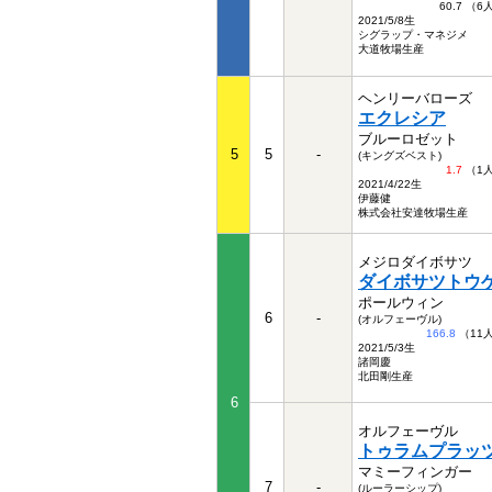
60.7 （
2021/5/8生
シグラップ・マネジメ
大道牧場生産
ヘンリーバローズ
エクレシア
ブルーロゼット
5
5
-
(キングズベスト)
1.7
（1
2021/4/22生
伊藤健
株式会社安達牧場生産
メジロダイボサツ
ダイボサツトウ
ポールウィン
6
-
(オルフェーヴル)
166.8
（11
2021/5/3生
諸岡慶
北田剛生産
6
オルフェーヴル
トゥラムプラッ
マミーフィンガー
7
-
(ルーラーシップ)