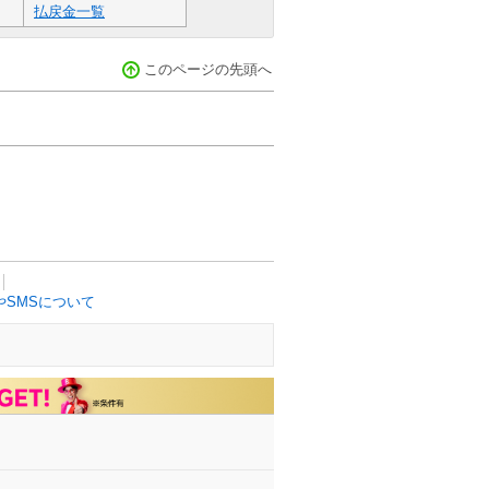
払戻金一覧
このページの先頭へ
SMSについて