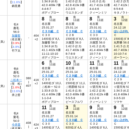
1:34.9 (4.6)
1:42.0 (2.3)
1:41.0 (1.6)
1:42.2 (3.5
【
11.6%
】
42.0 409k 7番
42.8 413k 9番
41.7 411k 11番
42.7 412k
錦見勇
4-4-6-7
2-2-3-5
4-4-4-6
6-5-6-8
ボディブロー
ウエスタンダ
クィーンミツ
キタノラト
良
良
良
良
8
8
8
3
11頭
11頭
11頭
12頭
名古屋
名古屋
名古屋
名古屋
牡4
25.01.27
25.01.14
25.01.01
24.12.18
鹿毛
Ｃ３０組 Ｃ
Ｃ２８組 Ｃ
Ｃ３０組 Ｃ
はい上がれ
56.0
Ｃ３０
Ｃ２８
Ｃ３０
Ｃ
加藤誓
404
-
1400右ダ 8人
1500右ダ 8人
1500右ダ 7人
1500右ダ 
（名古屋）
+2
人気）
加藤誓 56.0
大畑慧 56.0
大畑慧 56.0
丸野勝 56.
【
0.9%
】
1:34.8 (4.5)
1:42.0 (2.3)
1:41.2 (1.8)
1:41.5 (1.3
【
4.9%
】
41.1 402k 6番
41.7 403k 1番
41.4 404k 5番
40.7 403k
竹下太
11-11-10-10
8-7-8-9
10-7-7-8
10-10-7-4
ボディブロー
ウエスタンダ
クィーンミツ
ポーラーシ
良
良
良
良
6
10
11
11
11頭
11頭
11頭
11頭
名古屋
名古屋
名古屋
名古屋
牝6
25.01.27
25.01.14
25.01.01
24.12.18
鹿毛
Ｃ３０組 Ｃ
Ｃ２９組 Ｃ
Ｃ３０組 Ｃ
Ｃ２９組 
52.0
380
Ｃ３０
Ｃ２９
Ｃ３０
Ｃ２９
△松本一
416
|
1400右ダ 10人
1500右ダ 11人
1500右ダ 6人
1400右ダ 
（笠 松）
+7
407
人気）
△松本一 52.0
△明星晴 52.0
☆望月洵 53.0
☆望月洵 53
【
1.6%
】
1:33.8 (3.5)
1:41.6 (1.9)
1:42.2 (2.8)
1:34.5 (4.2
【
13.6%
】
41.4 409k 2番
42.0 408k 6番
43.0 412k 4番
41.8 409k
井上哲
1-1-3-4
5-5-5-9
2-2-2-9
3-3-5-10
ボディブロー
ピースフルワ
クィーンミツ
ツマヤ
良
良
良
良
11
3
9
9
11頭
11頭
10頭
12頭
名古屋
名古屋
名古屋
名古屋
牝4
25.01.27
25.01.14
25.01.01
24.12.18
栗毛
Ｃ３０組 Ｃ
Ｃ３０組 Ｃ
Ｃ３２組 Ｃ
はい上がれ
54.0
408
Ｃ３０
Ｃ３０
Ｃ３２
Ｃ
今井貴
424
|
1400右ダ 7人
920右ダ 4人
1400右ダ 6人
1500右ダ 
（名古屋）
+3