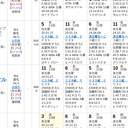
（名古屋）
+2
人気）
472k 10番
2:39.6 (3.6)
2:47.9 (2.9)
2:25.0 (2.7
【
46.2%
】
タケルゴール
40.4 490k 11番
38.2 478k 10番
35.1 468k
【
76.6%
】
16-16-16-16
12-12-9-11
14-14-14-1
迫田清
ロードブレイ
ミスガリレオ
モルトマエ
良
良
良
良
5
11
6
11
11頭
11頭
11頭
12頭
ッツ
名古屋
名古屋
名古屋
名古屋
牡4
ド
25.01.27
25.01.14
24.08.08
24.07.25
栗毛
Ｃ３０組 Ｃ
Ｃ２９組 Ｃ
名古屋モーニ
名古屋モー
56.0
Ｃ３０
Ｃ２９
３歳１２
３歳１２
丸野勝
500
-
1400右ダ 5人
1500右ダ 5人
1400右ダ 2人
1500右ダ 
（名古屋）
+14
4人気）
友森翔 56.0
横井将 56.0
丸野勝 56.0
丸野勝 56.
【
5.2%
】
1:33.5 (3.2)
1:41.8 (2.1)
1:32.1 (2.3)
1:38.7 (3.1
【
32.0%
】
40.9 486k 4番
41.4 492k 11番
42.3 489k 10番
40.5 490k
安部幸
6-6-4-3
9-10-11-11
1-1-1-1
5-9-10-12
ボディブロー
ピースフルワ
エラトステネ
グリマルデ
良
良
良
良
11
6
5
10
11頭
11頭
11頭
10頭
名古屋
名古屋
名古屋
名古屋
牝4
25.01.27
25.01.14
25.01.01
24.12.18
ナル
鹿毛
Ｃ２９組 Ｃ
Ｃ２８組 Ｃ
Ｃ３０組 Ｃ
Ｃ３１組 
54.0
Ｃ２９
Ｃ２８
Ｃ３０
Ｃ３１
加藤利
399
1500右ダ 9人
1500右ダ 5人
1500右ダ 8人
1500右ダ 
-
（名古屋）
-4
加藤利 54.0
加藤利 54.0
加藤利 54.0
加藤利 54.
人気）
【
1.3%
】
1:42.2 (2.9)
1:41.4 (1.7)
1:40.0 (0.6)
1:40.7 (4.1
【
4.8%
】
43.2 403k 8番
41.8 393k 4番
40.0 397k 8番
41.8 400k
塚田隆
1-1-2-5
10-6-6-6
8-9-10-3
7-8-9-7
オメガジェッ
ウエスタンダ
クィーンミツ
ヒラボクヒ
良
良
不
稍
3
6
8
6
12頭
12頭
12頭
12頭
名古屋
名古屋
名古屋
名古屋
牡4
24.11.20
24.11.11
24.10.29
24.10.01
鹿毛