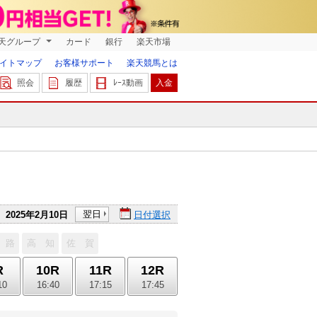
天グループ
カード
銀行
楽天市場
イトマップ
お客様サポート
楽天競馬とは
照会
履歴
ﾚｰｽ動画
入金
翌日
2025年2月10日
日付選択
 路
高 知
佐 賀
R
10R
11R
12R
10
16:40
17:15
17:45