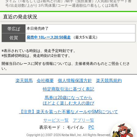
タイム（1着もしくは2着馬との差）/騎手（負担重量）/人気順/発走ゲート番
号/出走頭数/上がり３F/馬体重/コーナー通過順位/1着もしくは2着馬
直近の発走状況
帯広ば
本日発売終了
佐賀
発売中 10レース20:50発走
（最大5％還元）
※表示されている時刻は、発走予定時刻です。
※投票締切時刻は、発走時刻の2分前です。
開催当日のレースに関する情報については、主催者発表のものとご照合くださ
い。
楽天競馬
会社概要
個人情報保護方針
楽天競馬規約
特定商取引法に基づく表記
馬券は20歳になってから
ほどよく楽しむ大人の遊び
【注意】楽天を装った不審なメールやSMSについて
サービス一覧
アプリ一覧
表示モード
モバイル
PC
Copyright (c) 2007-2026 Keiba Mall, Inc. All Rights Reserved.