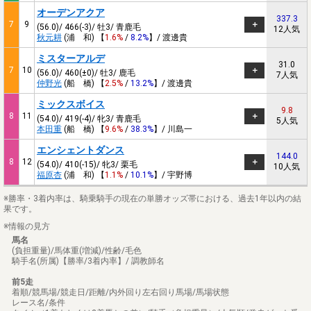
オーデンアクア
337.3
7
9
(56.0)/ 466(-3)/ 牡3/ 青鹿毛
12人気
秋元耕
(浦 和) 【
1.6%
/
8.2%
】/ 渡邊貴
ミスターアルデ
31.0
7
10
(56.0)/ 460(±0)/ 牡3/ 鹿毛
7人気
仲野光
(船 橋) 【
2.5%
/
13.2%
】/ 渡邊貴
ミックスボイス
9.8
8
11
(54.0)/ 419(-4)/ 牝3/ 青鹿毛
5人気
本田重
(船 橋) 【
9.6%
/
38.3%
】/ 川島一
エンシェントダンス
144.0
8
12
(54.0)/ 410(-15)/ 牝3/ 栗毛
10人気
福原杏
(浦 和) 【
1.1%
/
10.1%
】/ 宇野博
※勝率・3着内率は、騎乗騎手の現在の単勝オッズ帯における、過去1年以内の結
果です。
※情報の見方
馬名
(負担重量)/馬体重(増減)/性齢/毛色
騎手名(所属)【勝率/3着内率】/ 調教師名
前5走
着順/競馬場/競走日/距離/内外回り左右回り馬場/馬場状態
レース名/条件