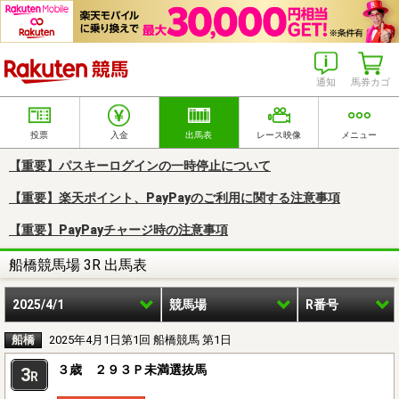
楽天競馬
通知
馬券カゴ
投票
入金
出馬表
レース映像
メニュー
【重要】パスキーログインの一時停止について
【重要】楽天ポイント、PayPayのご利用に関する注意事項
【重要】PayPayチャージ時の注意事項
船橋競馬場 3R 出馬表
2025/4/1
競馬場
R番号
船橋
2025年4月1日第1回 船橋競馬 第1日
３歳 ２９３Ｐ未満選抜馬
3
R