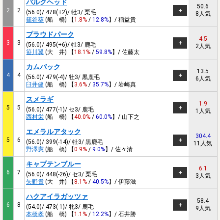
バルクヘッド
50.6
2
2
(56.0)/ 478(+2)/ 牡3/ 栗毛
8人気
篠谷葵
(船 橋) 【
1.8%
/
12.8%
】/ 稲益貴
プラウドパーク
4.5
3
3
(56.0)/ 495(+6)/ 牡3/ 鹿毛
2人気
笹川翼
(大 井) 【
18.1%
/
59.8%
】/ 佐藤太
カムバック
13.5
4
4
(56.0)/ 479(-4)/ 牡3/ 黒鹿毛
6人気
臼井健
(船 橋) 【
3.6%
/
35.7%
】/ 岩崎真
スメラギ
1.9
5
5
(56.0)/ 477(-1)/ セ3/ 鹿毛
1人気
西村栄
(船 橋) 【
40.0%
/
60.0%
】/ 山下之
エメラルアタック
304.4
5
6
(56.0)/ 399(-14)/ 牡3/ 黒鹿毛
11人気
野澤憲
(船 橋) 【
0.9%
/
9.0%
】/ 佐々清
キャプテンブルー
6.1
6
7
(56.0)/ 448(-26)/ セ3/ 栗毛
3人気
矢野貴
(大 井) 【
8.1%
/
40.5%
】/ 伊藤滋
ハクアイラガッツァ
58.4
6
8
(54.0)/ 473(-1)/ 牝3/ 鹿毛
9人気
本橋孝
(船 橋) 【
1.1%
/
12.2%
】/ 石井勝