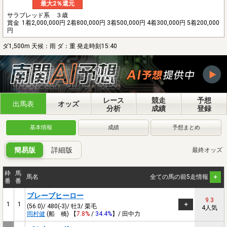
最大2％還元
サラブレッド系 ３歳
賞金
1着2,000,000円 2着800,000円 3着500,000円 4着300,000円 5着200,000
円
ダ1,500m 天候：雨 ダ：重 発走時刻15:40
レース
競走
予想
出馬表
オッズ
分析
成績
登録
基本情報
成績
予想まとめ
簡易版
詳細版
最終オッズ
枠
馬
馬名
全ての馬の前5走情報
番
番
ブレーブヒーロー
9.3
1
1
(56.0)/ 480(-3)/ 牡3/ 栗毛
4人気
岡村健
(船 橋) 【
7.8%
/
34.4%
】/ 田中力