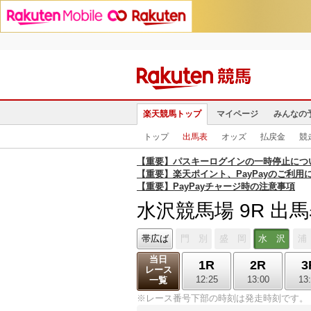
楽天競馬トップ
マイページ
みんなの
トップ
出馬表
オッズ
払戻金
競
【重要】パスキーログインの一時停止につ
【重要】楽天ポイント、PayPayのご利用
【重要】PayPayチャージ時の注意事項
水沢競馬場 9R 出
帯広ば
門 別
盛 岡
水 沢
浦
当日
1R
2R
3
レース
12:25
13:00
13
一覧
※レース番号下部の時刻は発走時刻です。