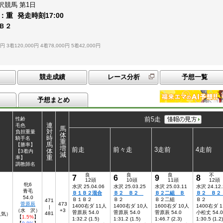
沢競馬
第1日
：
重
発走時刻
17:00
 Ｂ２
0円
3着120,000円
4着78,000円
5着42,000円
競走成績
レース分析
予想一覧
予想まとめ
前5走
性齢
連
毛色
馬
対
負担重量
体
時
騎手名
重
馬
【勝率】
増
前走
前々走
3走前
4走前
体
【3着内
減
重
率】
調教師名
良
良
良
不
7
6
9
8
12頭
10頭
11頭
12頭
牝6
水沢 25.04.06
水沢 25.03.25
水沢 25.03.11
水沢 24.12.
青毛
Ｂ１Ｂ２混合
Ｂ２ Ｂ２
Ｂ２二組 Ｂ
Ｂ２ Ｂ
54.0
Ｂ１Ｂ２
Ｂ２
Ｂ２二組
Ｂ２
471
菅原辰
473
1400右ダ 11人
1400右ダ 10人
1600右ダ 10人
1400右ダ 
|
（水 沢）
+3
菅原辰 54.0
菅原辰 54.0
菅原辰 54.0
小松丈 54.0
481
0人気）
【
1.5%
】
1:32.2 (1.5)
1:31.2 (1.5)
1:46.7 (2.3)
1:30.5 (1.2)