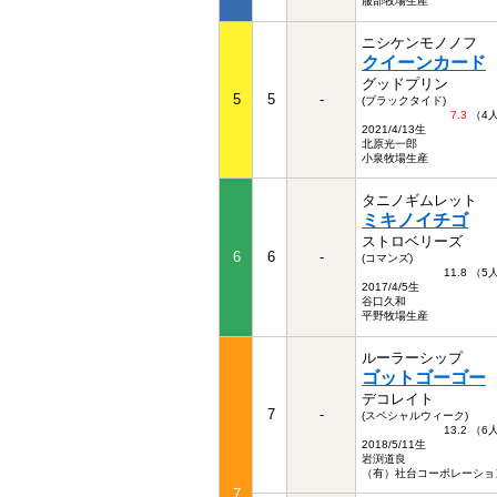
服部牧場生産
ニシケンモノノフ
クイーンカード
グッドプリン
5
5
-
(ブラックタイド)
7.3
（4
2021/4/13生
北原光一郎
小泉牧場生産
タニノギムレット
ミキノイチゴ
ストロベリーズ
6
6
-
(コマンズ)
11.8 （
2017/4/5生
谷口久和
平野牧場生産
ルーラーシップ
ゴットゴーゴー
デコレイト
7
-
(スペシャルウィーク)
13.2 （
2018/5/11生
岩渕道良
（有）社台コーポレーショ
7