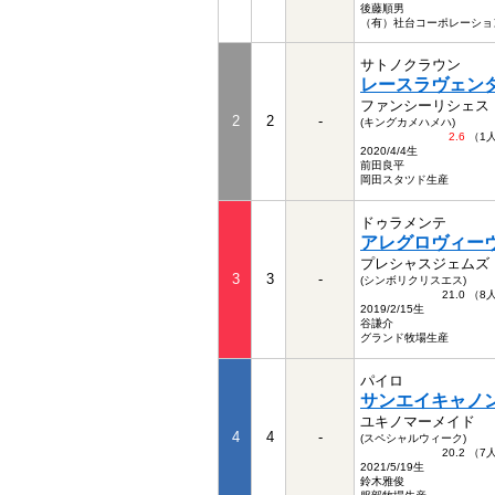
後藤順男
（有）社台コーポレーショ
サトノクラウン
レースラヴェン
ファンシーリシェス
2
2
-
(キングカメハメハ)
2.6
（1
2020/4/4生
前田良平
岡田スタツド生産
ドゥラメンテ
アレグロヴィー
プレシャスジェムズ
3
3
-
(シンボリクリスエス)
21.0 （
2019/2/15生
谷謙介
グランド牧場生産
パイロ
サンエイキャノ
ユキノマーメイド
4
4
-
(スペシャルウィーク)
20.2 （
2021/5/19生
鈴木雅俊