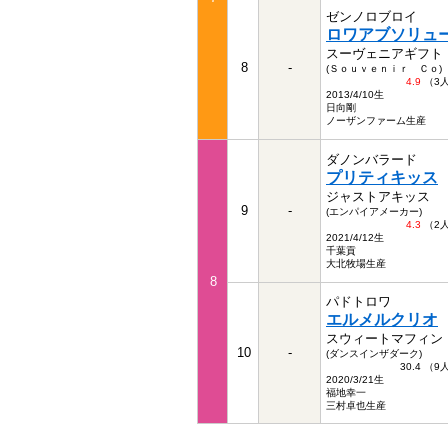
ゼンノロブロイ
ロワアブソリュ
スーヴェニアギフト
8
-
(Ｓｏｕｖｅｎｉｒ Ｃｏ)
4.9
（3
2013/4/10生
日向剛
ノーザンファーム生産
ダノンバラード
プリティキッス
ジャストアキッス
9
-
(エンパイアメーカー)
4.3
（2
2021/4/12生
千葉貢
大北牧場生産
8
パドトロワ
エルメルクリオ
スウィートマフィン
10
-
(ダンスインザダーク)
30.4 （
2020/3/21生
福地幸一
三村卓也生産