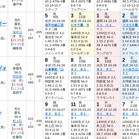
【
9.8%
】
40.3 470k 6番
39.4 467k 7番
42.0 466k 5番
39.3 472k
瀬戸幸
10-10-10-7
8-8-7-6
8-8-5-8
12-10-12-1
ン白
ステップ
フェアリー
モレッキ
パールホワ
良
良
良
稍
5
3
1
2
9頭
12頭
9頭
11頭
牝5
水沢 25.04.06
水沢 25.03.24
盛岡 24.10.15
盛岡 24.09.
ダー
鹿毛
岩手伝統工芸
ビオラ賞 Ｂ
Ｃ１ Ｃ１
リコリス
54.0
Ｂ２二組
Ｂ２
Ｃ１
Ｃ２五組
435
塚本涼
455
1600右ダ 4人
1400右ダ 4人
1200左ダ 4人
1200左ダ 
|
（水 沢）
-1
落合玄 54.0
塚本涼 54.0
塚本涼 54.0
塚本涼 54.0
457
人気）
【
41.2%
】
1:46.3 (0.7)
1:31.3 (1.0)
1:15.2 (0.0)
1:14.9 (0.2)
【
76.5%
】
41.3 456k 4番
41.1 459k 4番
38.3 447k 6番
37.7 440k
橘友和
3-4-4-5
2-2-2-4
6-4
2-3
メイショウタ
ゴールデンギ
ラングロワ
ナイフレス
良
良
稍
不
8
8
1
2
10頭
10頭
10頭
12頭
セ6
水沢 25.04.06
水沢 25.03.25
水沢 25.03.09
水沢 24.12.
ヴォ
青鹿毛
お食事処「山
Ｂ２ Ｂ２
Ｂ２ Ｂ２
トーホウエ
56.0
Ｂ２一組
Ｂ２
Ｂ２
Ｃ１
484
阿部英
488
1600右ダ 8人
1400右ダ 8人
1400右ダ 2人
1400右ダ 
|
（水 沢）
-2
阿部英 56.0
阿部英 56.0
阿部英 56.0
大坪慎 56.0
496
8人気）
【
1.3%
】
1:46.2 (1.9)
1:31.6 (1.9)
1:31.9 (0.2)
1:29.1 (0.6)
【
11.1%
】
41.8 490k 4番
40.0 487k 3番
40.6 495k 10番
38.3 490k
新田守
5-5-5-7
5-7-9-9
8-8-5-4
9-9-10-8
ダイチジェム
フェアリー
ララモンスト
フェスティ
稍
良
不
不
9
11
1
7
9頭
11頭
11頭
11頭
牡4
水沢 25.04.07
水沢 25.03.23
水沢 24.12.28
水沢 24.12.
ン
栗毛
Ｂ２ Ｂ２
Ｂ１ Ｂ１
Ｂ１ Ｂ１
Ｂ１ Ｂ
56.0
Ｂ２
Ｂ１
Ｂ１
Ｂ１
422
村上忍
436
850右ダ 6人
1400右ダ 3人
1400右ダ 8人
1400右ダ 
|
（水 沢）
+8
村上忍 56.0
塚本涼 56.0
村上忍 56.0
村上忍 56.0
452
7人気）
【
4.3%
】
53.6 (1.9)
1:35.3 (5.2)
1:28.5 (0.0)
1:29.0 (1.7)
【
17.2%
】
38.3 428k 2番
42.4 423k 2番
38.7 452k 4番
38.9 454k
佐藤浩
8-8
10-11-11-11
1-1-1-1
6-6-7-7