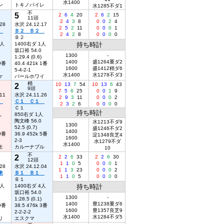
水1400
ン
トキノパイレ
水1285不ダ1
不
5
2
6
4
20
2
6
2
15
11頭
2
4
3
8
0
0
2
4
28
水沢 24.12.17
2
5
2
11
0
0
0
1
２
Ｂ２ Ｂ２
2
4
2
8
0
0
0
0
Ｂ２
1人
1400右ダ 1人
持ち時計
坂口裕 54.0
1300
-
1:29.4 (0.6)
1400
盛1264重ダ2
 9番
40.4 421k 1番
1600
盛1412稍ダ6
5-4-2-1
水1400
水1278不ダ3
ケ
パールホワイ
稍
2
10
13
7
54
10
13
6
43
9頭
7
5
6
25
0
0
1
9
11
水沢 24.11.26
2
9
3
11
0
0
0
2
１
Ｃ１ Ｃ１
2
3
2
6
0
0
0
0
Ｃ１
持ち時計
人
850右ダ 1人
陶文峰 56.0
水1213不ダ9
1300
52.5 (0.7)
盛1246不ダ2
1400
 9番
36.9 452k 5番
淀1348良芝4
1600
2-3
水1279不ダ
水1400
モ
カルーナブル
10
不
2
2
2
6
33
2
2
6
30
12頭
1
1
0
5
0
0
0
1
28
水沢 24.12.04
1
1
3
23
0
0
0
2
来
Ｂ１ Ｂ１
1
1
0
5
0
0
0
0
Ｂ１
2人
1400右ダ 4人
持ち時計
坂口裕 54.0
1300
-
1:28.5 (0.1)
1400
豊1238重ダ6
 9番
38.5 476k 3番
1600
豊1357良芝9
2-2-2-2
水1400
水1284不ダ5
リ
エスクマ