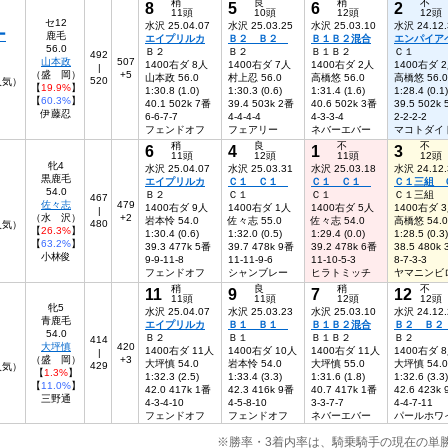
稍
良
稍
不
8
5
6
2
11頭
10頭
12頭
12頭
セ12
水沢 25.04.07
水沢 25.03.25
水沢 25.03.10
水沢 24.12.
ー
鹿毛
エイプリルカ
Ｂ２ Ｂ２
Ｂ１Ｂ２混合
エンパイア
56.0
Ｂ２
Ｂ２
Ｂ１Ｂ２
Ｃ１
492
山本政
507
1400右ダ 8人
1400右ダ 7人
1400右ダ 2人
1400右ダ 
|
（盛 岡）
+5
山本政 56.0
村上忍 56.0
高橋悠 56.0
高橋悠 56.0
520
人気）
【
19.9%
】
1:30.8 (1.0)
1:30.3 (0.6)
1:31.4 (1.6)
1:28.4 (0.1)
【
60.3%
】
40.1 502k 7番
39.4 503k 2番
40.6 502k 3番
39.5 502k
伊藤忍
6-6-7-7
4-4-4-4
4-3-3-4
2-2-2-2
フェンドオフ
フェアリー
ネバーエバー
マコトダイ
稍
良
不
不
6
4
1
3
11頭
12頭
11頭
12頭
牝4
水沢 25.04.07
水沢 25.03.31
水沢 25.03.18
水沢 24.12.
黒鹿毛
エイプリルカ
Ｃ１ Ｃ１
Ｃ１ Ｃ１
Ｃ１三組 
54.0
Ｂ２
Ｃ１
Ｃ１
Ｃ１三組
467
佐々志
479
1400右ダ 9人
1400右ダ 1人
1400右ダ 5人
1400右ダ 
|
（水 沢）
+2
岩本怜 54.0
佐々志 55.0
佐々志 54.0
高橋悠 54.0
480
人気）
【
26.3%
】
1:30.4 (0.6)
1:32.0 (0.5)
1:29.4 (0.0)
1:28.5 (0.3)
【
63.2%
】
39.3 477k 5番
39.7 478k 9番
39.2 478k 6番
38.5 480k
小林俊
9-9-11-8
11-11-9-6
11-10-5-3
8-7-3-3
フェンドオフ
シャンブレー
ヒラトミッチ
ヤマニンビ
稍
良
稍
不
11
9
7
12
11頭
11頭
12頭
12頭
牝5
水沢 25.04.07
水沢 25.03.23
水沢 25.03.10
水沢 24.12.
青鹿毛
エイプリルカ
Ｂ１ Ｂ１
Ｂ１Ｂ２混合
Ｂ２ Ｂ
54.0
Ｂ２
Ｂ１
Ｂ１Ｂ２
Ｂ２
414
大坪慎
420
1400右ダ 11人
1400右ダ 10人
1400右ダ 11人
1400右ダ 
|
（盛 岡）
+3
大坪慎 54.0
岩本怜 54.0
大坪慎 55.0
大坪慎 54.0
429
9人気）
【
1.3%
】
1:32.3 (2.5)
1:33.4 (3.3)
1:31.6 (1.8)
1:32.6 (3.3)
【
11.0%
】
42.0 417k 1番
42.3 416k 9番
40.7 417k 1番
42.6 423k
三野通
4-3-4-10
4-5-8-10
3-3-7-7
4-4-7-11
フェンドオフ
フェンドオフ
ネバーエバー
パールホワ
※勝率・3着内率は、騎乗騎手の現在の単