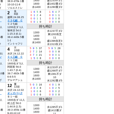
1400
盛1253不ダ1
 2番
38.9 470k 1番
1600
盛1402重ダ2
0
10-10-11-8
水1400
水1280重ダ2
イ
ソルエストレ
良
2
1
6
5
8
1
6
4
7
8頭
0
1
2
4
0
0
1
1
01
盛岡 24.08.25
0
0
1
1
0
0
0
0
賞
Ｃ２七組 Ｃ
0
0
1
0
0
0
0
0
Ｃ２七組
持ち時計
2人
1200左ダ 1人
塚本涼 54.0
水1237不ダ2
1300
1:15.3 (0.1)
東1263良芝
1400
 6番
38.4 446k 5番
11
1600
1-1
盛1396良芝3
水1400
ト
イントゥフリ
水1313良ダ3
不
4
5
9
5
37
5
9
5
28
10頭
2
7
2
14
0
0
0
8
31
水沢 24.12.22
3
7
3
21
0
0
0
1
ン
Ｃ１三組 Ｃ
1
5
0
8
0
0
0
0
Ｃ１三組
持ち時計
1人
1600右ダ 5人
阿部英 56.0
水1233不ダ1
1300
1:43.7 (0.4)
盛1268不ダ7
1400
 10番
39.7 492k 5番
東1381不ダ
1600
6-6-5-5
10
水1400
ヴ
デルマアシュ
水1282重ダ5
重
12
5
0
3
16
4
0
1
9
12頭
2
0
2
8
1
0
2
5
18
水沢 24.12.02
1
0
0
6
0
0
0
2
１
オッズパーク
1
0
0
6
0
0
0
0
Ｂ１一組
持ち時計
6人
1600右ダ 11人
村上忍 56.0
-
1300
1:44.8 (1.5)
水1285不ダ1
1400
 4番
39.3 455k 11番
盛1413重ダ
1600
9-10-12-12
11