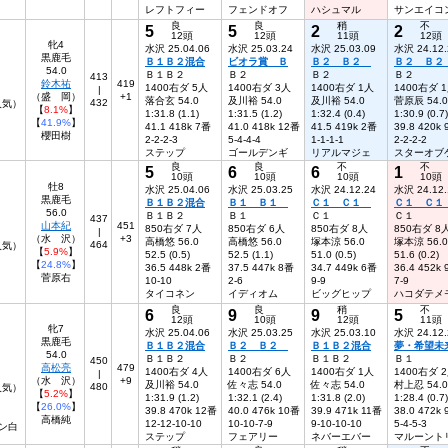
レフトフィー
フェンドオフ
ハシュマル
サンエイコ
良
良
稍
不
5
5
2
2
12頭
12頭
11頭
12頭
牝4
水沢 25.04.06
水沢 25.03.24
水沢 25.03.09
水沢 24.12.
黒鹿毛
Ｂ１Ｂ２混合
ビオラ賞 Ｂ
Ｂ２ Ｂ２
Ｂ２ Ｂ
54.0
Ｂ１Ｂ２
Ｂ２
Ｂ２
Ｂ２
413
鈴木祐
419
1400右ダ 5人
1400右ダ 3人
1400右ダ 1人
1400右ダ 
|
（盛 岡）
+1
落合玄 54.0
及川裕 54.0
及川裕 54.0
菅原辰 54.0
432
人気）
【
8.1%
】
1:31.8 (1.1)
1:31.5 (1.2)
1:32.4 (0.4)
1:30.9 (0.7)
【
41.9%
】
41.1 418k 7番
41.0 418k 12番
41.5 419k 2番
39.8 420k
櫻田樹
2-2-2-3
5-4-4-4
1-1-1-1
2-2-2-2
ステップ
ゴールデンギ
リアルマジェ
スターオブ
良
良
不
不
5
6
6
1
10頭
10頭
10頭
10頭
牡8
水沢 25.04.06
水沢 25.03.25
水沢 24.12.24
水沢 24.12.
黒鹿毛
Ｂ１Ｂ２混合
Ｂ１ Ｂ１
Ｃ１ Ｃ１
Ｃ１ Ｃ
56.0
Ｂ１Ｂ２
Ｂ１
Ｃ１
Ｃ１
437
山本紀
451
850右ダ 7人
850右ダ 6人
850右ダ 8人
850右ダ 8
|
（水 沢）
+3
高橋悠 56.0
高橋悠 56.0
塚本涼 56.0
塚本涼 56.0
464
5人気）
【
5.9%
】
52.5 (0.5)
52.5 (1.1)
51.0 (0.5)
51.6 (0.2)
【
24.8%
】
36.5 448k 2番
37.5 447k 8番
34.7 449k 6番
36.4 452k
菅原右
10-10
2-6
9-9
7-9
タイコネン
イディオム
ビッグヒップ
ハコダテメ
良
良
稍
不
6
9
9
5
12頭
10頭
12頭
11頭
牝7
水沢 25.04.06
水沢 25.03.25
水沢 25.03.10
水沢 24.12.
黒鹿毛
Ｂ１Ｂ２混合
Ｂ２ Ｂ２
Ｂ１Ｂ２混合
夢・希望未
54.0
Ｂ１Ｂ２
Ｂ２
Ｂ１Ｂ２
Ｂ１
450
高松亮
479
1400右ダ 4人
1400右ダ 6人
1400右ダ 1人
1400右ダ 
|
（水 沢）
+9
及川裕 54.0
佐々志 54.0
佐々志 54.0
村上忍 54.0
480
6人気）
【
5.2%
】
1:31.9 (1.2)
1:32.1 (2.4)
1:31.8 (2.0)
1:28.4 (0.7)
【
26.0%
】
39.8 470k 12番
40.0 476k 10番
39.9 471k 11番
38.0 472k
高橋純
12-12-10-10
10-10-7-9
9-10-10-10
5-4-5-3
ン白
ステップ
フェアリー
ネバーエバー
マルーント