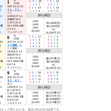
不
1
12
5
2
35
7
2
1
18
11頭
1
1
0
7
3
2
1
7
31
水沢 24.12.24
5
1
0
14
2
1
0
10
ペ
Ｃ１ Ｃ１
1
1
0
4
0
0
0
0
Ｃ１
持ち時計
2人
1400右ダ 1人
高橋悠 56.0
-
1300
1:29.5 (0.2)
潟1199良芝1
1400
 5番
38.5 505k 8番
東1335良芝
1600
2-2-2-2
10
水1400
ト
フェスティヴ
水1284不ダ2
不
6
2
2
2
12
2
1
2
3
10頭
1
1
2
4
0
1
0
4
30
水沢 24.12.22
2
1
2
3
0
0
0
2
Ｃ
Ｃ１四組 Ｃ
1
0
2
2
0
0
0
3
Ｃ１四組
持ち時計
3人
1600右ダ 2人
高松亮 54.0
-
1300
1:44.9 (2.6)
盛1267重ダ1
1400
 3番
40.5 480k 9番
東1385稍芝
1600
8-8-7-6
10
水1400
ロ
ティラージュ
水1285不ダ3
不
9
6
5
7
28
6
5
5
21
12頭
2
3
4
11
0
0
2
7
28
水沢 24.12.17
3
3
2
11
0
0
0
0
２
Ｂ２ Ｂ２
2
2
1
7
0
0
0
0
Ｂ２
8人
1400右ダ 7人
持ち時計
佐々志 54.0
1300
水1228重ダ3
1:30.3 (1.9)
1400
盛1272不ダ1
 9番
39.9 428k 3番
1600
盛1399稍芝3
8-8-10-10
水1400
水1273重ダ1
イ
ソルエストレ
勝オッズ帯における、過去1年以内の結果です。