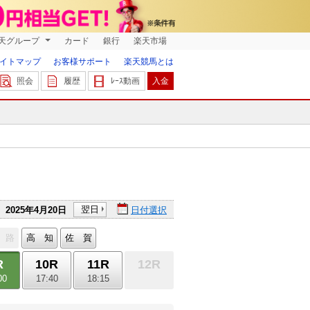
天グループ
カード
銀行
楽天市場
イトマップ
お客様サポート
楽天競馬とは
照会
履歴
ﾚｰｽ動画
入金
翌日
2025年4月20日
日付選択
 路
高 知
佐 賀
R
10R
11R
12R
00
17:40
18:15