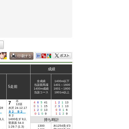
成績
全成績
1400m以下
当該競馬場
1401～1600
5走前
1400m成績
1601～1800
当該コース
1801m以上
不
7
4
6
5
41
1
2
1
13
12頭
0
1
1
15
2
3
1
13
28
水沢 24.12.17
1
2
0
13
0
0
1
6
２
Ｂ２ Ｂ２
0
1
0
9
1
1
2
9
Ｂ２
11人
1400右ダ 9人
持ち時計
菅原辰 54.0
1300
水1254良ダ3
1:29.7 (1.3)