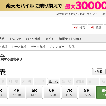
[楽天銀行]もれなく1000ポイント
楽
サ
投票
精算
予想
お知らせ
おトク情報
ガイド
情報サイトUma+
走成績
レース分析
データ分析
カレンダー
映像
いて
に関する注意事項
馬表
前日
 和
船 橋
大 井
川 崎
金 沢
笠 松
名古屋
園 田
姫
R
4R
5R
6R
7R
8R
9
:35
14:10
14:45
15:20
15:55
16:25
17: