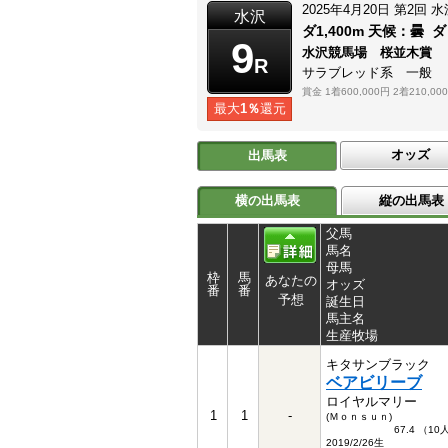
2025年4月20日
第2回
水
水沢
ダ1,400m
天候：
曇
ダ
9
水沢競馬場 桜並木賞
R
サラブレッド系 一般
賞金
1着600,000円
2着210,00
最大
1％
還元
オッズ
出馬表
横の出馬表
縦の出馬表
父馬
馬名
母馬
枠
馬
あなたの
オッズ
番
番
予想
誕生日
馬主名
生産牧場
キタサンブラック
ベアビリーブ
ロイヤルマリー
1
1
-
(Ｍｏｎｓｕｎ)
67.4 （1
2019/2/26生