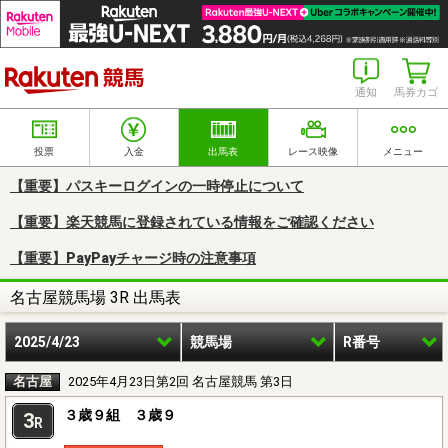
楽天競馬
通知
馬券カゴ
投票
入金
出馬表
レース映像
メニュー
【重要】パスキーログインの一時停止について
【重要】楽天競馬に登録されている情報をご確認ください
【重要】PayPayチャージ時の注意事項
名古屋競馬場 3R 出馬表
2025/4/23
競馬場
R番号
名古屋
2025年4月23日第2回 名古屋競馬 第3日
３歳９組 ３歳９
3
R