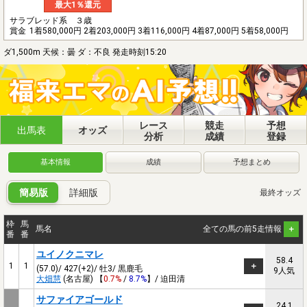
最大1％還元
サラブレッド系 ３歳
賞金
1着580,000円 2着203,000円 3着116,000円 4着87,000円 5着58,000円
ダ1,500m 天候：曇 ダ：不良 発走時刻15:20
レース
競走
予想
出馬表
オッズ
分析
成績
登録
基本情報
成績
予想まとめ
簡易版
詳細版
最終オッズ
枠
馬
馬名
全ての馬の前5走情報
番
番
ユイノクニマレ
58.4
1
1
(57.0)/ 427(+2)/ 牡3/ 黒鹿毛
9人気
大畑慧
(名古屋) 【
0.7%
/
8.7%
】/ 迫田清
サファイアゴールド
24.1