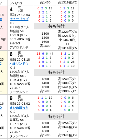
高1400
高1319重ダ2
イ
ツバクロ
不
4
6
2
3
13
6
2
3
11
9頭
2
2
1
4
0
0
0
2
.18
高知 25.03.04
2
1
1
5
0
0
0
0
年
チューリップ
0
1
1
2
0
0
0
0
Ｃ３
持ち時計
2人
1300右ダ 2人
0
加藤翔 54.0
高1229不ダ4
1300
)
1:22.9 (0.8)
潟1221良芝7
1400
 10番
38.3 483k 1番
東1362稍芝
1600
2-2-3-3
11
高1400
ポ
アグロドルチ
高1316重ダ5
重
6
13
6
6
44
3
2
1
6
9頭
2
2
1
6
0
1
0
2
.25
高知 25.03.18
1
0
1
3
6
2
4
26
Ｃ
ハルリンドウ
1
0
1
3
4
1
1
10
Ｃ３
5人
1300右ダ 7人
持ち時計
0
加藤翔 56.0
1300
高1249不ダ1
)
1:25.3 (1.7)
1400
高1303不ダ1
 8番
40.0 522k 8番
1600
門1441良ダ5
7-8-8-7
高1400
高1303不ダ1
ー
ノーブルシェ
重
9
1
1
1
12
0
0
0
6
9頭
0
0
0
6
0
0
0
0
.16
高知 25.03.02
0
0
0
4
1
1
1
5
Ｏ
えひめぼっち
0
0
0
4
0
0
0
1
Ｃ２
6人
1300右ダ 4人
持ち時計
0
妹尾浩 56.0
1300
高1256不ダ7
)
1:27.1 (2.9)
1400
高1344稍ダ4
 3番
40.6 549k 6番
1600
-
7-8-8-7
高1400
高1344稍ダ4
フ
ダノンフレア