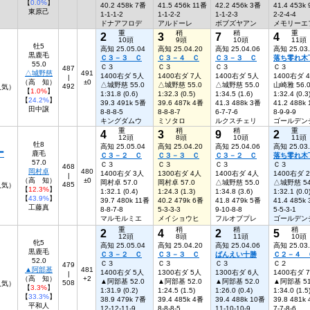
【
0.0%
】
40.2 458k 7番
41.5 456k 11番
42.2 456k 3番
41.4 453k
東原己
1-1-1-2
1-1-2-2
1-1-2-3
2-2-4-4
ドナアフロデ
アルドーレ
ボブズヤアン
メモリーエ
重
稍
稍
重
2
3
7
4
10頭
9頭
10頭
11頭
牡5
高知 25.05.04
高知 25.04.20
高知 25.04.06
高知 25.03
黒鹿毛
Ｃ３－３ Ｃ
Ｃ３－４ Ｃ
Ｃ３－３ Ｃ
落ち零れ木
55.0
Ｃ３
Ｃ３
Ｃ３
Ｃ３
487
△城野慈
491
1400右ダ 5人
1400右ダ 7人
1400右ダ 5人
1400右ダ 
|
（高 知）
±0
△城野慈 55.0
△城野慈 55.0
△城野慈 55.0
山崎雅 56.
492
6人気）
【
1.0%
】
1:31.8 (0.6)
1:32.3 (0.5)
1:34.5 (1.6)
1:32.4 (0.3
【
24.2%
】
39.3 491k 5番
39.6 487k 4番
41.3 488k 3番
41.2 488k
田中譲
8-8-8-5
8-8-8-7
6-7-7-6
8-9-9-9
キングダムウ
ミソタロ
ルクスチェリ
ゴールデン
重
稍
稍
重
4
3
9
2
12頭
8頭
10頭
11頭
牡8
高知 25.05.04
高知 25.04.20
高知 25.04.06
高知 25.03
ー
鹿毛
Ｃ３－２ Ｃ
Ｃ３－３ Ｃ
Ｃ３－２ Ｃ
落ち零れ木
57.0
Ｃ３
Ｃ３
Ｃ３
Ｃ３
468
岡村卓
480
1400右ダ 3人
1300右ダ 4人
1400右ダ 4人
1400右ダ 
|
（高 知）
±0
岡村卓 57.0
岡村卓 57.0
△城野慈 55.0
△城野慈 54
485
人気）
【
12.3%
】
1:32.1 (0.4)
1:24.3 (1.3)
1:34.8 (3.6)
1:32.1 (0.0
【
43.9%
】
39.7 480k 11番
40.2 479k 6番
41.8 479k 5番
41.4 485k
工藤真
8-8-7-8
5-3-3-3
9-10-8-8
5-5-3-1
マルモルミエ
メイショウヒ
フルオブプレ
ゴールデン
重
稍
稍
稍
2
4
2
5
12頭
8頭
11頭
10頭
牝5
高知 25.05.04
高知 25.04.20
高知 25.04.06
高知 25.03
黒鹿毛
Ｃ３－２ Ｃ
Ｃ３－３ Ｃ
ばんえい十勝
Ｃ２－４ 
52.0
Ｃ３
Ｃ３
Ｃ３
Ｃ２
479
▲阿部基
481
1400右ダ 5人
1300右ダ 5人
1300右ダ 6人
1400右ダ 
|
（高 知）
+2
▲阿部基 52.0
▲阿部基 52.0
▲阿部基 52.0
▲阿部基 51
508
人気）
【
3.3%
】
1:31.9 (0.2)
1:24.5 (1.5)
1:26.0 (0.4)
1:34.0 (1.5
【
33.3%
】
38.9 479k 7番
39.4 485k 4番
39.4 488k 10番
39.8 481k
平和人
12-12-11-9
8-8-8-5
11-10-10-9
7-7-8-6