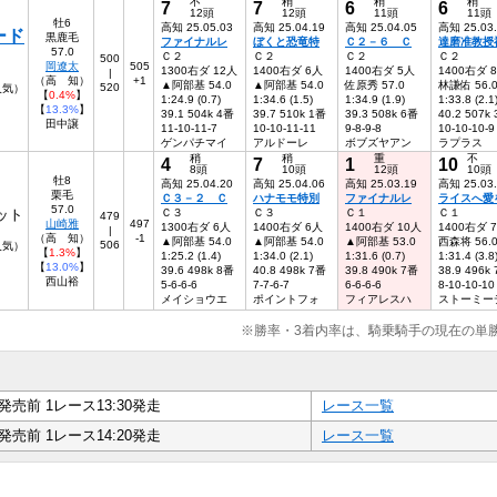
不
稍
稍
稍
7
7
6
6
12頭
12頭
11頭
11頭
牡6
高知 25.05.03
高知 25.04.19
高知 25.04.05
高知 25.03
ード
黒鹿毛
ファイナルレ
ぼくと恐竜特
Ｃ２－６ Ｃ
達磨准教授
57.0
Ｃ２
Ｃ２
Ｃ２
Ｃ２
500
岡遼太
505
1300右ダ 12人
1400右ダ 6人
1400右ダ 5人
1400右ダ 
|
（高 知）
+1
▲阿部基 54.0
▲阿部基 54.0
佐原秀 57.0
林謙佑 56.
520
8人気）
【
0.4%
】
1:24.9 (0.7)
1:34.6 (1.5)
1:34.9 (1.9)
1:33.8 (2.1
【
13.3%
】
39.1 504k 4番
39.7 510k 1番
39.3 508k 6番
40.2 507k
田中譲
11-10-11-7
10-10-11-11
9-8-9-8
10-10-10-9
ゲンパチマイ
アルドーレ
ボブズヤアン
ラプラス
稍
稍
重
不
4
7
1
10
8頭
10頭
12頭
10頭
牡8
高知 25.04.20
高知 25.04.06
高知 25.03.19
高知 25.03
栗毛
Ｃ３－２ Ｃ
ハナモモ特別
ファイナルレ
ライスへ愛
57.0
ット
Ｃ３
Ｃ３
Ｃ１
Ｃ１
479
山崎雅
497
1300右ダ 6人
1400右ダ 6人
1400右ダ 10人
1400右ダ 
|
（高 知）
-1
▲阿部基 54.0
▲阿部基 54.0
▲阿部基 53.0
西森将 56.
506
7人気）
【
1.3%
】
1:25.2 (1.4)
1:34.0 (2.1)
1:31.6 (0.7)
1:31.4 (3.8
【
13.0%
】
39.6 498k 8番
40.8 498k 7番
39.8 490k 7番
38.9 496k
西山裕
5-6-6-6
7-7-6-7
6-6-6-6
8-10-10-10
メイショウエ
ポイントフォ
フィアレスハ
ストーミー
※勝率・3着内率は、騎乗騎手の現在の単
発売前 1レース13:30発走
レース一覧
発売前 1レース14:20発走
レース一覧