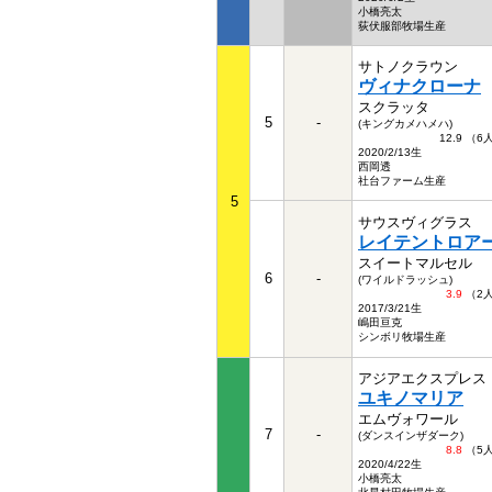
小橋亮太
荻伏服部牧場生産
サトノクラウン
ヴィナクローナ
スクラッタ
5
-
(キングカメハメハ)
12.9 （
2020/2/13生
西岡透
社台ファーム生産
5
サウスヴィグラス
レイテントロア
スイートマルセル
6
-
(ワイルドラッシュ)
3.9
（2
2017/3/21生
嶋田亘克
シンボリ牧場生産
アジアエクスプレス
ユキノマリア
エムヴォワール
7
-
(ダンスインザダーク)
8.8
（5
2020/4/22生
小橋亮太