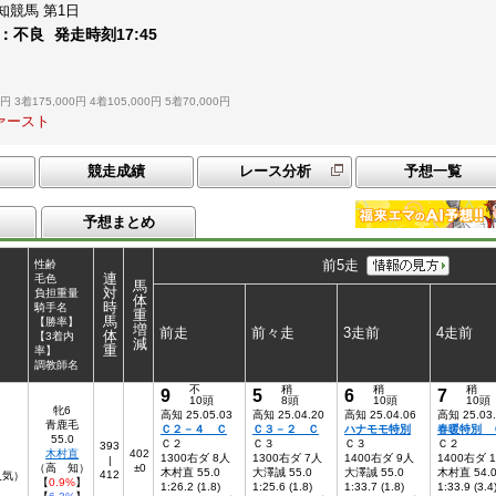
知競馬
第1日
：
不良
発走時刻
17:45
0円
3着175,000円
4着105,000円
5着70,000円
ァースト
競走成績
レース分析
予想一覧
予想まとめ
前5走
性齢
連
毛色
馬
対
負担重量
体
時
騎手名
重
馬
【勝率】
増
前走
前々走
3走前
4走前
体
【3着内
減
重
率】
調教師名
不
稍
稍
稍
9
5
6
7
10頭
8頭
10頭
10頭
牝6
高知 25.05.03
高知 25.04.20
高知 25.04.06
高知 25.03
青鹿毛
Ｃ２－４ Ｃ
Ｃ３－２ Ｃ
ハナモモ特別
春暖特別 
55.0
Ｃ２
Ｃ３
Ｃ３
Ｃ２
393
木村直
402
1300右ダ 8人
1300右ダ 7人
1400右ダ 9人
1400右ダ 
|
（高 知）
±0
木村直 55.0
大澤誠 55.0
大澤誠 55.0
木村直 54.
412
人気）
【
0.9%
】
1:26.2 (1.8)
1:25.6 (1.8)
1:33.7 (1.8)
1:33.9 (3.4