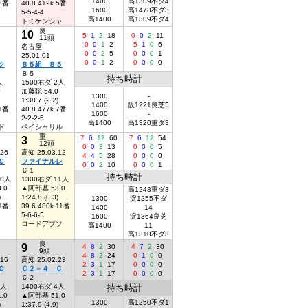
1400
高1309不ダ4
 3番
40.8 412k 5番
1600
高1478不ダ3
5-5-4-4
高1400
高1309不ダ4
トミケンシャ
良
10
5
1
2
18
0
0
2
11
11頭
0
0
1
2
5
1
0
6
名古屋
0
0
2
5
0
0
0
1
25.01.01
0
0
1
2
0
0
0
0
ク
Ｂ５組 Ｂ５
Ｂ５
持ち時計
人
1500右ダ 2人
0
加藤聡 54.0
1300
-
1:38.7 (2.2)
1400
阪1221良芝5
 1番
40.8 477k 7番
1600
-
2-2-2-5
高1400
高1320重ダ3
ド
ペイシャリル
重
3
7
6
12
60
7
6
12
54
12頭
0
0
3
13
0
0
0
5
.26
高知 25.03.12
4
4
5
28
0
0
0
0
Ｃ
ファイナルレ
0
0
2
10
0
0
0
1
Ｃ１
持ち時計
10人
1300右ダ 11人
.0
▲阿部基 53.0
高1248重ダ3
)
1:24.8 (0.3)
1300
淀1255不ダ
 1番
39.6 480k 11番
1400
14
5-6-6-5
1600
淀1364良芝
ロードアブソ
高1400
11
高1310不ダ3
良
9
4
8
2
30
4
7
2
30
9頭
4
8
2
24
0
1
0
0
.16
高知 25.02.23
2
3
1
17
0
0
0
0
Ｏ
Ｃ２－４ Ｃ
2
3
1
17
0
0
0
0
Ｃ２
7人
1400右ダ 4人
持ち時計
.0
▲阿部基 51.0
1300
高1250不ダ1
)
1:37.9 (4.9)