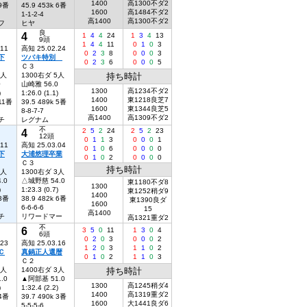
1400
高1300不ダ2
 9番
45.9 453k 6番
1600
高1484不ダ2
1-1-2-4
高1400
高1300不ダ2
フ
ヒヤ
良
4
1
4
4
24
1
3
4
13
9頭
1
4
4
11
0
1
0
3
.11
高知 25.02.24
0
2
3
8
0
0
0
3
下
ツバキ特別
0
2
3
6
0
0
0
5
Ｃ３
4人
1300右ダ 5人
持ち時計
0
山崎雅 56.0
1300
高1234不ダ2
)
1:26.0 (1.1)
1400
東1218良芝7
 11番
39.5 489k 5番
1600
東1344良芝5
8-8-7-7
高1400
高1309不ダ2
チ
レグナム
不
4
2
5
2
24
2
5
2
23
12頭
0
1
1
3
0
0
0
1
.11
高知 25.03.04
0
1
0
6
0
0
0
0
下
大浦悠理卒業
0
1
0
2
0
0
0
0
Ｃ３
持ち時計
2人
1300右ダ 3人
.0
△城野慈 54.0
東1180不ダ8
1300
)
1:23.3 (0.7)
東1252稍ダ9
1400
 3番
38.9 482k 6番
東1390良ダ
1600
6-6-6-6
15
高1400
チ
リワードマー
高1321重ダ2
不
6
3
5
0
11
1
3
0
4
6頭
0
2
0
3
0
0
0
2
.23
高知 25.03.16
1
2
0
3
1
1
0
2
Ｃ
真鍋正人還暦
0
1
0
2
1
1
0
3
Ｃ２
7人
1400右ダ 3人
持ち時計
.0
▲阿部基 51.0
1300
高1245稍ダ4
)
1:32.4 (2.2)
1400
高1319重ダ2
 4番
39.7 490k 3番
1600
大1441良ダ6
5-5-5-6