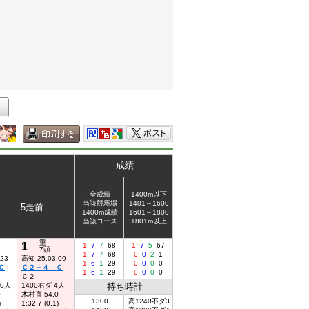
成績
全成績
1400m以下
当該競馬場
1401～1600
5走前
1400m成績
1601～1800
当該コース
1801m以上
重
1
1
7
7
68
1
7
5
67
7頭
1
7
7
68
0
0
2
1
.23
高知 25.03.09
1
6
1
29
0
0
0
0
Ｃ
Ｃ２－４ Ｃ
1
6
1
29
0
0
0
0
Ｃ２
10人
1400右ダ 4人
持ち時計
0
木村直 54.0
1300
高1240不ダ3
)
1:32.7 (0.1)