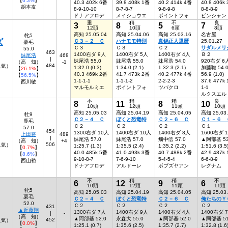
【
6.3%
】
40.3 402k 6番
39.8 408k 1番
40.2 414k 4番
40.8 406k
胡本友
8-9-10-10
8-7-8-7
9-8-9-8
8-8-8-9
ドナアフロデ
メイショウエ
ポイントフォ
ピンシャン
重
稍
不
良
3
8
5
7
12頭
10頭
6頭
8頭
高知 25.05.04
高知 25.04.06
高知 25.03.16
名古屋
牝5
ズ
Ｃ３－２ Ｃ
ハナモモ特別
真鍋正人還暦
25.01.27
栗毛
Ｃ３
Ｃ３
Ｃ２
サダルメリ
55.0
463
1400右ダ 9人
1400右ダ 5人
1400右ダ 4人
Ｂ２
妹尾浩
468
|
妹尾浩 55.0
妹尾浩 55.0
妹尾浩 54.0
920右ダ 6
（高 知）
-1
484
人気）
1:32.0 (0.3)
1:34.0 (2.1)
1:32.3 (2.1)
加藤聡 54.
【
26.1%
】
40.3 469k 2番
41.7 473k 2番
40.2 477k 4番
56.9 (1.0)
【
56.5%
】
1-1-1-1
1-1-1-2
2-2-2-3
37.6 477k
西川敏
マルモルミエ
ポイントフォ
ツバクロ
1-1
ルクスエル
不
稍
稍
良
8
11
8
10
10頭
12頭
11頭
10頭
高知 25.05.03
高知 25.04.19
高知 25.04.05
高知 25.03
牡9
Ｃ２－４ Ｃ
ぼくと恐竜特
Ｃ２－６ Ｃ
Ｃ１－６ 
鹿毛
Ｃ２
Ｃ２
Ｃ２
Ｃ１
57.0
454
1300右ダ 10人
1400右ダ 10人
1400右ダ 8人
1600右ダ 
上田将
489
|
妹尾浩 57.0
妹尾浩 57.0
畑中信 57.0
▲阿部基 53
（高 知）
+4
506
人気）
1:25.7 (1.3)
1:35.5 (2.4)
1:35.2 (2.2)
1:51.6 (3.5
【
0.7%
】
40.0 485k 5番
41.0 493k 3番
40.7 488k 2番
42.9 487k
【
8.6%
】
9-10-8-7
7-6-9-10
5-4-5-4
6-6-8-9
西山裕
ドナアフロデ
アルドーレ
ボブズヤアン
レグナム
不
稍
稍
不
6
12
9
6
10頭
12頭
11頭
11頭
牝5
高知 25.05.03
高知 25.04.19
高知 25.04.05
高知 25.03
栗毛
Ｃ２－４ Ｃ
ぼくと恐竜特
Ｃ２－６ Ｃ
俺たちのＹ
52.0
Ｃ２
Ｃ２
Ｃ２
Ｃ２
431
▲近藤翔
1300右ダ 7人
1400右ダ 9人
1400右ダ 4人
1400右ダ 
|
-
（高 知）
▲阿部基 52.0
永森大 55.0
▲阿部基 52.0
▲阿部基 51
452
人気）
【
0.0%
】
1:25.1 (0.7)
1:35.6 (2.5)
1:35.7 (2.7)
1:32.8 (1.6