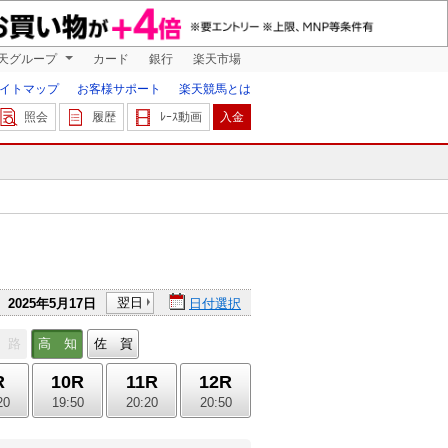
天グループ
カード
銀行
楽天市場
イトマップ
お客様サポート
楽天競馬とは
照会
履歴
ﾚｰｽ動画
入金
翌日
2025年5月17日
日付選択
 路
高 知
佐 賀
R
10R
11R
12R
20
19:50
20:20
20:50