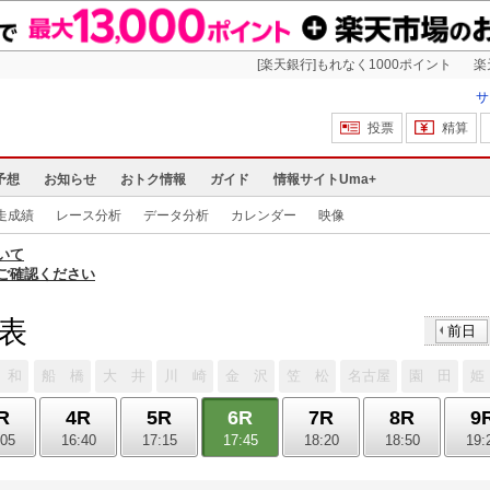
[楽天銀行]もれなく1000ポイント
楽
サ
投票
精算
予想
お知らせ
おトク情報
ガイド
情報サイトUma+
走成績
レース分析
データ分析
カレンダー
映像
いて
ご確認ください
馬表
前日
 和
船 橋
大 井
川 崎
金 沢
笠 松
名古屋
園 田
姫
R
4R
5R
6R
7R
8R
9
:05
16:40
17:15
17:45
18:20
18:50
19: