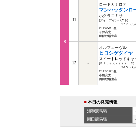
ロードカナロア
マンハッタンロ
ホクラニミサ
11
-
(ディープインパクト)
27.7 （
2019/5/15生
今井高之
服部牧場生産
8
オルフェーヴル
ヒロシゲダイヤ
スイートレッドキャ
12
-
(Ｂｌｕｅｇｒａｓｓ Ｃ)
24.5 （
2017/1/26生
小橋亮太
岡田牧場生産
■
本日の発売情報
浦和
競馬場
園田
競馬場