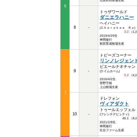
北星村田牧場生産
6
トゥザワールド
ダニエラハニー
ヘイハニー
8
-
(Ｃｈｅｒｏｋｅｅ Ｒｕ)
3.2
（1
2019/4/29生
神岡俊行
秋田育成牧場生産
トビーズコーナー
リンノレジェン
ピエールナオチャン
9
-
(ケイムホーム)
5.2
（4
2016/4/2生
菅野守雄
上山牧場生産
7
ドレフォン
ヴィアダクト
トゥールエッフェル
10
-
(フレンチデピュティ)
46.1 （
2021/2/9生
神岡俊行
社台ファーム生産