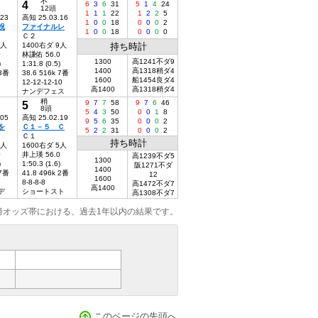
不
4
6
3
6
31
5
1
4
24
12頭
1
1
1
22
1
2
2
5
.23
高知 25.03.16
1
0
0
18
0
0
0
2
祝
ファイナルレ
1
0
0
18
0
0
0
0
Ｃ２
8人
1400右ダ 9人
持ち時計
0
林謙佑 56.0
1300
高1241不ダ9
)
1:31.8 (0.5)
1400
高1318稍ダ4
 3番
38.6 516k 7番
1600
船1454良ダ4
12-12-12-10
高1400
高1318稍ダ4
ナンデフェス
稍
5
9
7
7
58
9
7
6
46
8頭
5
4
3
50
0
0
1
8
.05
高知 25.02.19
9
5
6
35
0
0
0
2
を
Ｃ１－５ Ｃ
5
2
2
31
0
0
0
2
Ｃ１
持ち時計
7人
1600右ダ 5人
0
井上瑛 56.0
高1239不ダ5
1300
)
1:50.3 (1.6)
阪1271不ダ
1400
 7番
41.8 496k 2番
12
1600
8-8-8-8
高1472不ダ7
高1400
デ
ショートスト
高1308不ダ7
勝オッズ帯における、過去1年以内の結果です。
このページの先頭へ