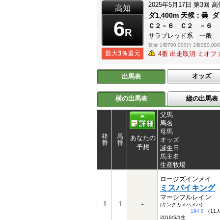
2025年5月17日
第3回
高
高知
ダ1,400m
天候：
曇
ダ
6
Ｃ２－６ Ｃ２ －６
R
サラブレッド系 一般
賞金
1着700,000円
2着280,00
最大
3％
還元
4番 出走取消 ミオフ
オッズ
出馬表
横の出馬表
縦の出馬表
父馬
馬名
母馬
枠
馬
あなたの
オッズ
番
番
予想
誕生日
馬主名
生産牧場
ロージズインメイ
ミスバイキング
マーシフルレイン
1
1
-
(キングカメハメハ)
194.8
（11
2019/5/1生