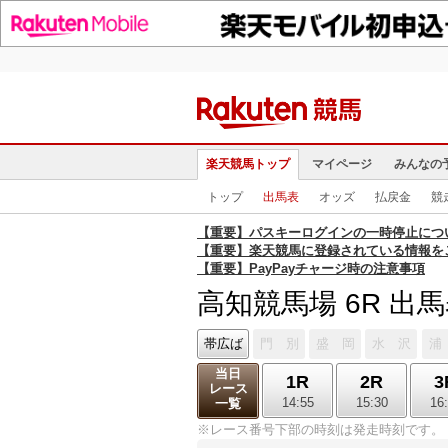
楽天競馬トップ
マイページ
みんなの
トップ
出馬表
オッズ
払戻金
競
【重要】パスキーログインの一時停止につ
【重要】楽天競馬に登録されている情報を
【重要】PayPayチャージ時の注意事項
高知競馬場 6R 出
帯広ば
門 別
盛 岡
水 沢
浦
当日
1R
2R
3
レース
14:55
15:30
16
一覧
※レース番号下部の時刻は発走時刻です。