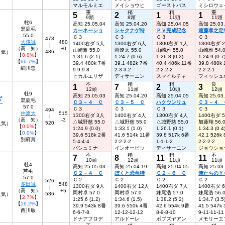
マルモルミエ
メイショウヒ
ゴーストバス
ミシロウェ
重
稍
稍
重
5
2
1
1
9頭
8頭
11頭
11頭
牝6
高知 25.05.04
高知 25.04.20
高知 25.04.05
高知 25.03
黒鹿毛
カーネーショ
シャクナゲ特
ＰＶ完成記念
遠藤孝之定
55.0
Ｃ３
Ｃ３
Ｃ３
Ｃ３
473
大澤誠
480
1400右ダ 5人
1300右ダ 6人
1300右ダ 1人
1300右ダ 
|
（高 知）
±0
山崎雅 55.0
岡遼太 55.0
山崎雅 55.0
山崎雅 54.
486
人気）
【
0.0%
】
1:31.6 (2.1)
1:24.7 (0.6)
1:26.8 (0.2)
1:24.9 (0.7
【
66.7%
】
39.4 480k 7番
39.1 482k 7番
40.4 486k 11番
39.8 480k
細川忠
9-9-9-8
2-3-3-2
2-2-2-2
2-2-2-1
ヒカルエリザ
ディサーニン
スマイルチャ
フィッシュ
不
稍
稍
良
1
7
2
3
12頭
11頭
10頭
12頭
牡9
高知 25.05.03
高知 25.04.20
高知 25.04.05
高知 25.03
ド
黒鹿毛
Ｃ３－４ Ｃ
Ｃ３－５ Ｃ
ハクウンリュ
Ｃ３－４ 
57.0
Ｃ３
Ｃ３
Ｃ３
Ｃ３
494
仲原大
515
1300右ダ 3人
1400右ダ 4人
1300右ダ 4人
1400右ダ 
|
（高 知）
-3
△城野慈 55.0
△城野慈 55.0
△城野慈 55.0
加藤翔 56.
520
人気）
【
0.0%
】
1:24.9 (0.0)
1:33.1 (1.0)
1:26.1 (0.1)
1:34.3 (0.4
【
0.0%
】
39.6 518k 2番
41.6 514k 11番
39.8 517k 6番
42.1 526k
別府真
5-4-4-4
2-2-2-2
1-1-1-2
2-2-2-2
パシュミナ
インオービッ
ディサーニン
ジョウショ
不
稍
稍
不
7
8
11
11
10頭
12頭
11頭
11頭
牡4
高知 25.05.03
高知 25.04.19
高知 25.04.05
高知 25.03
芦毛
Ｃ２－４ Ｃ
ぼくと恐竜特
Ｃ２－６ Ｃ
俺たちのＹ
57.0
Ｃ２
Ｃ２
Ｃ２
Ｃ２
526
多田誠
548
1300右ダ 9人
1400右ダ 12人
1400右ダ 7人
1400右ダ 
|
（高 知）
+5
岡村卓 57.0
岡村卓 57.0
妹尾浩 57.0
妹尾浩 56.
536
9人気）
【
2.7%
】
1:25.6 (1.2)
1:34.6 (1.5)
1:38.2 (5.2)
1:34.7 (3.5
【
16.2%
】
39.9 543k 8番
39.6 550k 4番
42.6 554k 9番
41.5 547k
西川敏
6-6-7-8
12-12-12-12
8-9-8-10
9-11-11-11
ドナアフロデ
アルドーレ
ボブズヤアン
メモリーエ