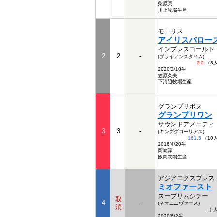
柴原榮
川上牧場生産
モーリス
アイリスバロー
インプレスゴールド
2
2
-
(ブライアンズタイム)
5.0
（3
2020/2/10生
笠原久夫
下河辺牧場生産
グランプリボス
グランプリワン
サウンドアメニティ
3
3
-
(キンググローリアス)
161.5
（10
2016/4/20生
岡崎淳
飯岡牧場生産
アジアエクスプレス
ミオファースト
スープリムシチー
取
4
-
(ネオユニヴァース)
消
-（-
2020/6/2生