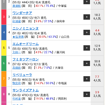
2
2
(55.0)/ 444(+20)/ 牝4/ 黒鹿毛
1人気
廣瀬航
(園 田) 【
43.1%
/
75.4%
】/ 中塚猛
ワンダーチア
18.2
3
3
(55.0)/ 450(-12)/ 牝7/ 鹿毛
6人気
杉浦健
(園 田) 【
9.8%
/
37.5%
】/ 保利幸
ニシノミニョンヌ
4.4
4
4
(51.0)/ 402(-10)/ 牝4/ 栗毛
3人気
★塩津璃
(西 脇) 【
30.0%
/
63.3%
】/ 山口浩
エムオードリーム
12.9
5
5
(55.0)/ 430(-7)/ 牝5/ 黒鹿毛
5人気
大柿一
(西 脇) 【
4.5%
/
22.7%
】/ 藤川純
フミタツアーロン
50.8
6
6
(57.0)/ 476(+1)/ 牡12/ 栗毛
9人気
高畑皓
(園 田) 【
1.3%
/
7.0%
】/ 大塚信
リベリューラ
7.7
7
7
(55.0)/ 465(-2)/ 牝4/ 鹿毛
4人気
鴨宮祥
(西 脇) 【
14.3%
/
50.0%
】/ 寺地誠
サンライズアトム
3.9
8
8
(55.0)/ 470(+2)/ 牝6/ 黒鹿毛
2人気
竹村達
(西 脇) 【
19.5%
/
48.8%
】/ 岡田利