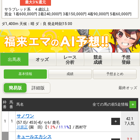
最大3％還元
サラブレッド系 ４歳以上
賞金
1着600,000円 2着240,000円 3着150,000円 4着90,000円 5着60,000円
ダ1,400m 天候：晴 ダ：良 発走時刻15:00
レース
競走
予想
出馬表
オッズ
分析
成績
登録
基本情報
成績
予想まとめ
簡易版
詳細版
最終オッズ
枠
馬
馬名
全ての馬の前5走情報
番
番
サノワン
42.1
1
1
(57.0)/ 453(-4)/ セ6/ 鹿毛
7人気
川原正
(園 田) 【
1.2%
/
11.1%
】/ 西村守
キュールエカシス
2.2