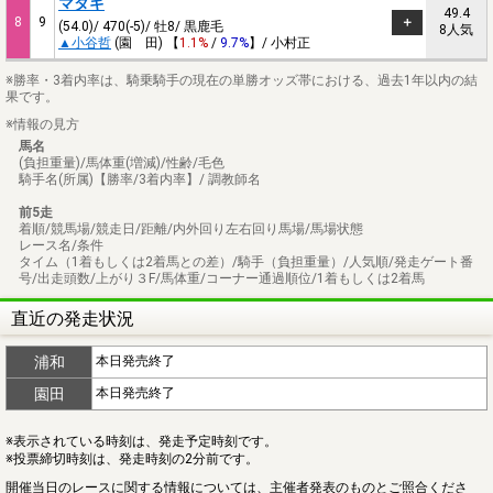
マタギ
49.4
8
9
(54.0)/ 470(-5)/ 牡8/ 黒鹿毛
8人気
▲小谷哲
(園 田) 【
1.1%
/
9.7%
】/ 小村正
※勝率・3着内率は、騎乗騎手の現在の単勝オッズ帯における、過去1年以内の結
果です。
※情報の見方
馬名
(負担重量)/馬体重(増減)/性齢/毛色
騎手名(所属)【勝率/3着内率】/ 調教師名
前5走
着順/競馬場/競走日/距離/内外回り左右回り馬場/馬場状態
レース名/条件
タイム（1着もしくは2着馬との差）/騎手（負担重量）/人気順/発走ゲート番
号/出走頭数/上がり３F/馬体重/コーナー通過順位/1着もしくは2着馬
直近の発走状況
浦和
本日発売終了
園田
本日発売終了
※表示されている時刻は、発走予定時刻です。
※投票締切時刻は、発走時刻の2分前です。
開催当日のレースに関する情報については、主催者発表のものとご照合くださ