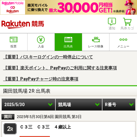
楽天競馬
通知
馬券カゴ
投票
入金
出馬表
レース映像
メニュー
【重要】パスキーログインの一時停止について
【重要】楽天ポイント、PayPayのご利用に関する注意事項
【重要】PayPayチャージ時の注意事項
園田競馬場 2R 出馬表
2025/5/30
競馬場
R番号
園田
2025年5月30日第6回 園田競馬 第3日
Ｃ３三 Ｃ３三 ４歳以上
2
R