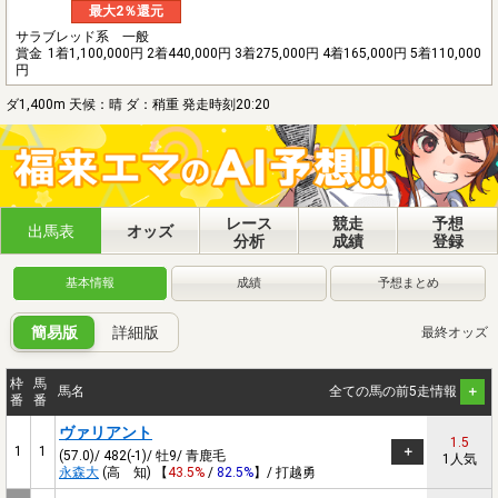
最大2％還元
サラブレッド系 一般
賞金
1着1,100,000円 2着440,000円 3着275,000円 4着165,000円 5着110,000
円
ダ1,400m 天候：晴 ダ：稍重 発走時刻20:20
レース
競走
予想
出馬表
オッズ
分析
成績
登録
基本情報
成績
予想まとめ
簡易版
詳細版
最終オッズ
枠
馬
馬名
全ての馬の前5走情報
番
番
ヴァリアント
1.5
1
1
(57.0)/ 482(-1)/ 牡9/ 青鹿毛
1人気
永森大
(高 知) 【
43.5%
/
82.5%
】/ 打越勇