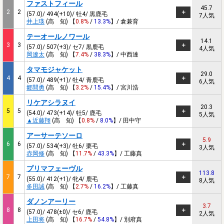
ファストフィール
45.7
2
2
(57.0)/ 494(+10)/ 牡4/ 黒鹿毛
7人気
井上瑛
(高 知) 【
0.8%
/
13.3%
】/ 倉兼育
テーオールノワール
14.1
3
3
(57.0)/ 507(+3)/ セ7/ 黒鹿毛
4人気
岡遼太
(高 知) 【
7.4%
/
38.3%
】/ 中西達
タマモジャケット
29.0
4
4
(57.0)/ 489(+1)/ 牡4/ 青鹿毛
6人気
郷間勇
(高 知) 【
3.2%
/
15.4%
】/ 宮川浩
リケアシラヌイ
20.3
5
5
(54.0)/ 473(+14)/ 牡5/ 鹿毛
5人気
▲近藤翔
(高 知) 【
0.8%
/
8.0%
】/ 田中守
アーサーテソーロ
5.9
6
6
(57.0)/ 534(+3)/ 牡6/ 栗毛
3人気
赤岡修
(高 知) 【
11.7%
/
43.3%
】/ 工藤真
プリマフェーヴル
113.8
7
7
(55.0)/ 412(+1)/ 牝4/ 鹿毛
8人気
多田誠
(高 知) 【
2.7%
/
16.2%
】/ 工藤真
ダノンアーリー
3.7
8
8
(57.0)/ 478(±0)/ セ6/ 鹿毛
2人気
上田将
(高 知) 【
16.7%
/
54.8%
】/ 別府真