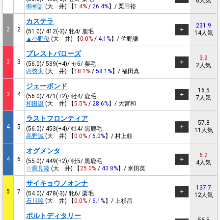
6人気
御神訓
(大 井) 【
1.4%
/
26.4%
】/ 栗田裕
カステラ
231.9
2
2
(51.0)/ 412(-3)/ 牝4/ 鹿毛
14人気
▲小野俊
(大 井) 【
0.0%
/
4.1%
】/ 佐野謙
プレストバローズ
3.9
3
3
(56.0)/ 539(+4)/ セ6/ 栗毛
2人気
西啓太
(大 井) 【
18.1%
/
58.1%
】/ 福田真
ジェーボンド
16.5
3
4
(56.0)/ 471(+2)/ 牡4/ 鹿毛
7人気
和田譲
(大 井) 【
5.5%
/
28.6%
】/ 大宮和
ラストフロンティア
57.8
4
5
(56.0)/ 453(+4)/ 牡4/ 黒鹿毛
11人気
高野誠
(大 井) 【
0.0%
/
6.0%
】/ 村上頼
オグメンタ
6.2
4
6
(55.0)/ 449(+2)/ 牡5/ 黒鹿毛
4人気
☆鷹見陸
(大 井) 【
25.0%
/
43.8%
】/ 米田英
サイキョウノオンナ
137.7
5
7
(54.0)/ 478(-3)/ 牝6/ 栗毛
12人気
石川駿
(大 井) 【
0.0%
/
6.1%
】/ 上杉昌
ポルトディタリー
56.5