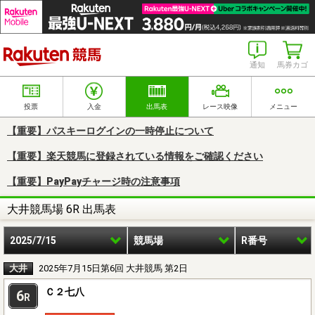
楽天競馬
通知
馬券カゴ
投票
入金
出馬表
レース映像
メニュー
【重要】パスキーログインの一時停止について
【重要】楽天競馬に登録されている情報をご確認ください
【重要】PayPayチャージ時の注意事項
大井競馬場 6R 出馬表
2025/7/15
競馬場
R番号
大井
2025年7月15日第6回 大井競馬 第2日
Ｃ２七八
6
R