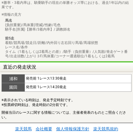
※勝率・3着内率は、騎乗騎手の現在の単勝オッズ帯における、過去1年以内の結
果です。
※情報の見方
馬名
(負担重量)/馬体重(増減)/性齢/毛色
騎手名(所属)【勝率/3着内率】/ 調教師名
前5走
着順/競馬場/競走日/距離/内外回り左右回り馬場/馬場状態
レース名/条件
タイム（1着もしくは2着馬との差）/騎手（負担重量）/人気順/発走ゲート番
号/出走頭数/上がり３F/馬体重/コーナー通過順位/1着もしくは2着馬
直近の発走状況
浦和
発売前 1レース13:30発走
園田
発売前 1レース14:20発走
※表示されている時刻は、発走予定時刻です。
※投票締切時刻は、発走時刻の2分前です。
開催当日のレースに関する情報については、主催者発表のものとご照合くださ
い。
楽天競馬
会社概要
個人情報保護方針
楽天競馬規約