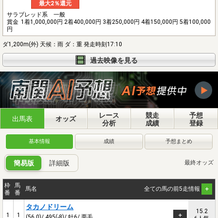
最大2％還元
サラブレッド系 一般
賞金
1着1,000,000円 2着400,000円 3着250,000円 4着150,000円 5着100,000
円
ダ1,200m(外) 天候：雨 ダ：重 発走時刻17:10
過去映像を見る
レース
競走
予想
出馬表
オッズ
分析
成績
登録
基本情報
成績
予想まとめ
簡易版
詳細版
最終オッズ
枠
馬
馬名
全ての馬の前5走情報
番
番
タカノドリーム
15.2
1
1
(56.0)/ 495(-8)/ 牡6/ 栗毛