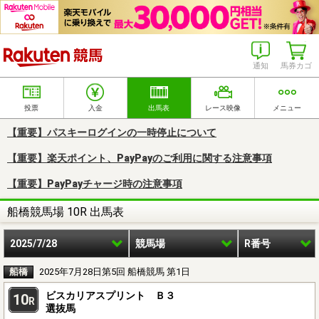
楽天競馬
通知
馬券カゴ
投票
入金
出馬表
レース映像
メニュー
【重要】パスキーログインの一時停止について
【重要】楽天ポイント、PayPayのご利用に関する注意事項
【重要】PayPayチャージ時の注意事項
船橋競馬場 10R 出馬表
2025/7/28
競馬場
R番号
船橋
2025年7月28日第5回 船橋競馬 第1日
ビスカリアスプリント Ｂ３
10
R
選抜馬