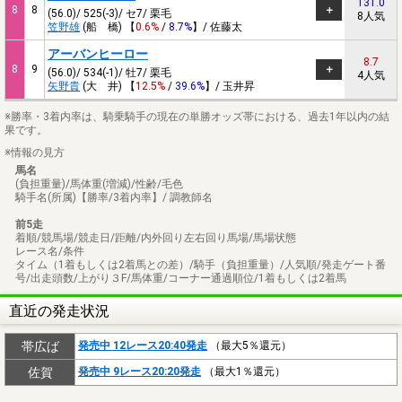
131.0
8
8
(56.0)/ 525(-3)/ セ7/ 栗毛
8人気
笠野雄
(船 橋) 【
0.6%
/
8.7%
】/ 佐藤太
アーバンヒーロー
8.7
8
9
(56.0)/ 534(-1)/ 牡7/ 栗毛
4人気
矢野貴
(大 井) 【
12.5%
/
39.6%
】/ 玉井昇
※勝率・3着内率は、騎乗騎手の現在の単勝オッズ帯における、過去1年以内の結
果です。
※情報の見方
馬名
(負担重量)/馬体重(増減)/性齢/毛色
騎手名(所属)【勝率/3着内率】/ 調教師名
前5走
着順/競馬場/競走日/距離/内外回り左右回り馬場/馬場状態
レース名/条件
タイム（1着もしくは2着馬との差）/騎手（負担重量）/人気順/発走ゲート番
号/出走頭数/上がり３F/馬体重/コーナー通過順位/1着もしくは2着馬
直近の発走状況
帯広ば
発売中 12レース20:40発走
（最大5％還元）
佐賀
発売中 9レース20:20発走
（最大1％還元）