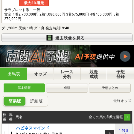
最大2％還元
サラブレッド系 一般
賞金
1着2,700,000円 2着1,080,000円 3着675,000円 4着405,000円 5着
270,000円
ダ1,200m 天候：晴 ダ：良 発走時刻19:40
過去映像を見る
レース
競走
予想
出馬表
オッズ
分析
成績
登録
基本情報
成績
予想まとめ
簡易版
詳細版
最終オッズ
枠
馬
馬名
全ての馬の前5走情報
番
番
ハピネスマインド
149.5
1
1