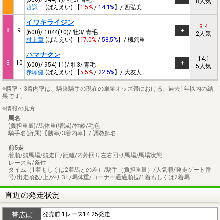
8人気
西謙一
(ばんえい) 【
1.5%
/
14.1%
】/ 西弘美
イワキライジン
3.4
8
9
(600)/ 1044(±0)/ 牡3/ 青毛
2人気
村上章
(ばんえい) 【
17.0%
/
58.5%
】/ 槻舘重
ハマナクン
14.1
8
10
(600)/ 954(-11)/ 牡3/ 青毛
5人気
赤塚健
(ばんえい) 【
5.5%
/
22.5%
】/ 大友人
※勝率・3着内率は、騎乗騎手の現在の単勝オッズ帯における、過去1年以内の結
果です。
※情報の見方
馬名
(負担重量)/馬体重(増減)/性齢/毛色
騎手名(所属)【勝率/3着内率】/ 調教師名
前5走
着順/競馬場/競走日/距離/内外回り左右回り馬場/馬場状態
レース名/条件
タイム（1着もしくは2着馬との差）/騎手（負担重量）/人気順/発走ゲート番
号/出走頭数/上がり３F/馬体重/コーナー通過順位/1着もしくは2着馬
直近の発走状況
帯広ば
発売前 1レース14:25発走