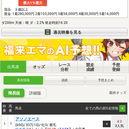
最大1％還元
混合 ３歳以上
賞金
1着280,000円 2着103,000円 3着58,000円 4着30,000円 5着16,000円
ダ200m 天候：晴 ダ：2.2% 発走時刻16:20
過去映像を見る
レース
競走
予想
出馬表
オッズ
分析
成績
登録
基本情報
成績
予想まとめ
簡易版
詳細版
最終オッズ
枠
馬
馬名
全ての馬の前5走情報
番
番
アソノエース
4.3
1
1
(600)/ 937(-10)/ 牡3/ 鹿毛
3人気