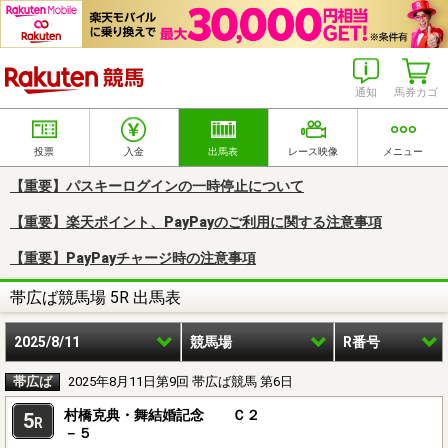
楽天競馬
通知
馬券カゴ
投票
入金
出馬表
レース映像
メニュー
【重要】パスキーログインの一時停止について
【重要】楽天ポイント、PayPayのご利用に関する注意事項
【重要】PayPayチャージ時の注意事項
帯広ば競馬場 5R 出馬表
2025/8/11
競馬場
R番号
帯広ば
2025年8月11日第9回 帯広ば競馬 第6日
村橋克典・舞結婚記念 Ｃ２
5
R
－５