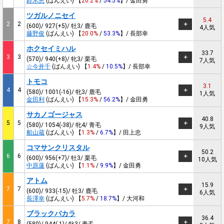
鈴木恵
(ばんえい) 【
20.2%
/
54.5%
】/ 金田勇
ツガルノニセイ
5.4
2
2
(600)/ 927(+5)/ 牡3/ 鹿毛
4人気
藤野俊
(ばんえい) 【
20.0%
/
53.3%
】/ 長部幸
ホクセイミハル
33.7
3
3
(570)/ 940(+8)/ 牝3/ 栗毛
7人気
☆今井千
(ばんえい) 【
1.4%
/
10.5%
】/ 長部幸
トモコ
3.1
4
4
(580)/ 1001(-16)/ 牝3/ 鹿毛
1人気
金田利
(ばんえい) 【
15.3%
/
56.2%
】/ 金田勇
サカノゴージャス
40.8
5
5
(580)/ 1054(-38)/ 牝4/ 青毛
9人気
船山蔵
(ばんえい) 【
1.3%
/
6.7%
】/ 田上忠
コマサンクリスタル
50.2
6
6
(600)/ 956(+7)/ 牡3/ 栗毛
10人気
中原蓮
(ばんえい) 【
1.1%
/
9.9%
】/ 金田勇
アトム
15.9
7
7
(600)/ 933(-15)/ 牡3/ 鹿毛
6人気
長澤幸
(ばんえい) 【
5.7%
/
18.7%
】/ 大河和
ブラックバカラ
36.4
7
8
(580)/ 944(-1)/ 牝3/ 青毛