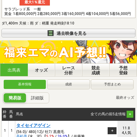
最大1％還元
サラブレッド系 一般
賞金
1着800,000円 2着280,000円 3着160,000円 4着104,000円 5着56,000円
ダ1,400m 天候：雨 ダ：稍重 発走時刻18:10
過去映像を見る
レース
競走
予想
出馬表
オッズ
分析
成績
登録
基本情報
成績
予想まとめ
簡易版
詳細版
最終オッズ
枠
馬
馬名
全ての馬の前5走情報
番
番
タイセイアゲイン
11.8
1
1
(56.0)/ 480(-12)/ 牡7/ 黒鹿毛
4人気
高松亮
(水 沢) 【
5.2%
/
26.0%
】/ 佐藤雅