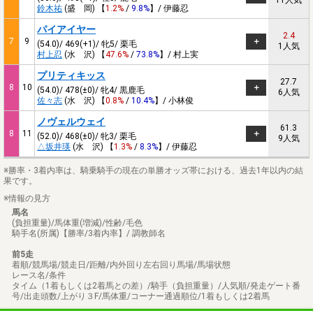
鈴木祐
(盛 岡) 【
1.2%
/
9.8%
】/ 伊藤忍
パイアイヤー
2.4
7
9
(54.0)/ 469(+1)/ 牝5/ 栗毛
1人気
村上忍
(水 沢) 【
47.6%
/
73.8%
】/ 村上実
プリティキッス
27.7
8
10
(54.0)/ 478(±0)/ 牝4/ 黒鹿毛
6人気
佐々志
(水 沢) 【
0.8%
/
10.4%
】/ 小林俊
ノヴェルウェイ
61.3
8
11
(52.0)/ 468(±0)/ 牝3/ 栗毛
9人気
△坂井瑛
(水 沢) 【
1.3%
/
8.3%
】/ 伊藤忍
※勝率・3着内率は、騎乗騎手の現在の単勝オッズ帯における、過去1年以内の結
果です。
※情報の見方
馬名
(負担重量)/馬体重(増減)/性齢/毛色
騎手名(所属)【勝率/3着内率】/ 調教師名
前5走
着順/競馬場/競走日/距離/内外回り左右回り馬場/馬場状態
レース名/条件
タイム（1着もしくは2着馬との差）/騎手（負担重量）/人気順/発走ゲート番
号/出走頭数/上がり３F/馬体重/コーナー通過順位/1着もしくは2着馬