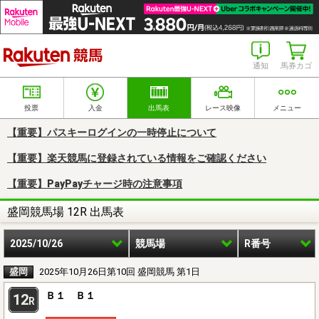
楽天競馬
通知
馬券カゴ
投票
入金
出馬表
レース映像
メニュー
【重要】パスキーログインの一時停止について
【重要】楽天競馬に登録されている情報をご確認ください
【重要】PayPayチャージ時の注意事項
盛岡競馬場 12R 出馬表
2025/10/26
競馬場
R番号
盛岡
2025年10月26日第10回 盛岡競馬 第1日
Ｂ１ Ｂ１
12
R