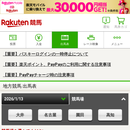
楽天競馬
通知
馬券カゴ
投票
入金
出馬表
レース映像
メニュー
【重要】パスキーログインの一時停止について
【重要】楽天ポイント、PayPayのご利用に関する注意事項
【重要】PayPayチャージ時の注意事項
地方競馬 出馬表
2026/1/13
競馬場
大井
名古屋
園田
高知