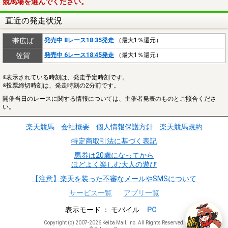
競馬場を選んでください。
直近の発走状況
帯広ば
発売中 8レース18:35発走
（最大1％還元）
佐賀
発売中 6レース18:45発走
（最大1％還元）
※表示されている時刻は、発走予定時刻です。
※投票締切時刻は、発走時刻の2分前です。
開催当日のレースに関する情報については、主催者発表のものとご照合くださ
い。
楽天競馬
会社概要
個人情報保護方針
楽天競馬規約
特定商取引法に基づく表記
馬券は20歳になってから
ほどよく楽しむ大人の遊び
【注意】楽天を装った不審なメールやSMSについて
サービス一覧
アプリ一覧
表示モード
モバイル
PC
Copyright (c) 2007-2026 Keiba Mall, Inc. All Rights Reserved.