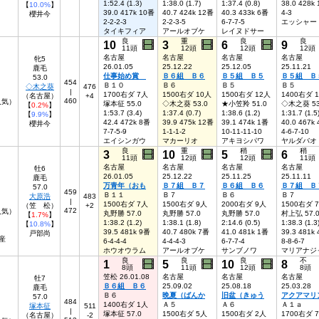
1:52.4 (1.3)
1:38.0 (1.7)
1:37.4 (0.8)
38.0 428k
【
10.0%
】
39.0 417k 10番
40.7 424k 12番
40.3 433k 6番
4-3
櫻井今
2-2-2-3
2-2-3-5
6-7-7-5
エッシャー
タイキフィア
アールオブケ
レイヌドサー
良
重
良
良
10
3
6
9
11頭
12頭
12頭
12頭
名古屋
名古屋
名古屋
名古屋
牝5
26.01.05
25.12.22
25.12.05
25.11.21
鹿毛
仕事始め賞
Ｂ６組 Ｂ６
Ｂ５組 Ｂ５
Ｂ５組 Ｂ
53.0
454
Ｂ１０
Ｂ６
Ｂ５
Ｂ５
◇木之葵
476
|
1700右ダ 7人
1500右ダ 10人
1500右ダ 12人
1400右ダ 
（名古屋）
+4
460
9人気）
塚本征 55.0
◇木之葵 53.0
★小笠羚 51.0
◇木之葵 53
【
0.2%
】
1:53.7 (3.4)
1:37.4 (0.7)
1:38.6 (1.2)
1:31.7 (1.5
【
9.9%
】
42.4 472k 8番
39.9 475k 12番
39.1 474k 1番
40.0 467k
櫻井今
7-7-5-9
1-1-1-2
10-11-11-10
4-6-7-10
エイシンガウ
マカーリオ
アキヨシパワ
ヤルダバオ
良
重
稍
稍
3
10
5
6
11頭
12頭
12頭
11頭
名古屋
名古屋
名古屋
名古屋
牡6
26.01.05
25.12.22
25.11.25
25.11.11
鹿毛
万青年（おも
Ｂ７組 Ｂ７
Ｂ６組 Ｂ６
Ｂ７組 Ｂ
57.0
459
Ｂ１１
Ｂ７
Ｂ６
Ｂ７
大原浩
483
|
1500右ダ 7人
1500右ダ 9人
2000右ダ 9人
1500右ダ 
（笠 松）
+2
472
人気）
丸野勝 57.0
丸野勝 57.0
丸野勝 57.0
村上弘 57.
【
1.7%
】
1:38.2 (1.2)
1:38.1 (1.8)
2:14.6 (0.5)
1:38.3 (1.3
【
10.8%
】
39.5 481k 9番
40.7 480k 7番
41.0 481k 1番
39.3 481k
戸部尚
産
6-4-4-4
4-4-4-3
6-7-7-4
8-8-6-7
ホウオウラム
アールオブケ
サンブノワ
マリアナジ
良
良
良
不
1
5
10
8
8頭
11頭
12頭
8頭
笠松 26.01.08
名古屋
名古屋
名古屋
牡7
Ｂ６組 Ｂ６
25.09.02
25.08.18
25.03.28
鹿毛
Ｂ６
晩夏（ばんか
旧盆（きゅう
アクアマリ
57.0
484
1400右ダ 1人
Ａ５
Ａ６
Ａ１ａ
塚本征
511
|
塚本征 57.0
1500右ダ 5人
1500右ダ 2人
1700右ダ 
（名古屋）
-2