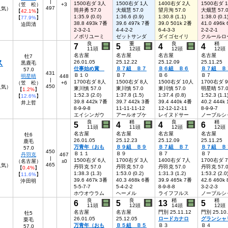
|
1500右ダ 3人
1500右ダ 1人
1400右ダ 2人
1500右ダ 
（笠 松）
+3
497
人気）
筒井勇 57.0
大畑慧 57.0
望月洵 57.0
大畑慧 57.
【
42.1%
】
1:35.9 (0.0)
1:36.6 (0.9)
1:30.8 (1.1)
1:38.0 (0.1
【
77.9%
】
38.8 493k 7番
39.6 497k 7番
39.0 501k 2番
41.0 496k
迫田清
2-3-2-1
4-4-2-2
6-4-3-3
2-2-2-1
ノボリユーミ
ゼットサンダ
ダイゴセイリ
クルールロ
良
重
良
稍
7
5
4
4
11頭
12頭
12頭
12頭
名古屋
名古屋
名古屋
名古屋
牡7
ス
26.01.05
25.12.22
25.12.09
25.11.25
黒鹿毛
仕事始め賞
Ｂ７組 Ｂ７
Ｂ６組 Ｂ６
Ｂ７組 Ｂ
57.0
431
Ｂ１０
Ｂ７
Ｂ６
Ｂ７
明星晴
448
|
1700右ダ 8人
1500右ダ 8人
1500右ダ 10人
1700右ダ 
（笠 松）
+6
450
8人気）
東川慎 57.0
東川慎 57.0
東川慎 57.0
明星晴 57.
【
1.2%
】
1:52.3 (2.0)
1:37.8 (1.5)
1:37.4 (0.8)
1:52.3 (1.1
【
12.6%
】
39.8 442k 7番
39.7 442k 3番
39.4 440k 4番
40.2 444k
井上哲
8-9-9-8
11-11-11-12
12-12-12-11
8-9-9-7
エイシンガウ
アールオブケ
レイヌドサー
ノーブルシ
良
稍
良
稍
5
4
4
6
11頭
11頭
12頭
12頭
名古屋
名古屋
名古屋
名古屋
牡6
26.01.05
25.12.23
25.12.09
25.11.25
鹿毛
万青年（おも
Ｂ９組 Ｂ９
Ｂ７組 Ｂ７
Ｂ７組 Ｂ
57.0
450
Ｂ１１
Ｂ９
Ｂ７
Ｂ７
丹羽克
467
|
1500右ダ 6人
1700右ダ 3人
1400右ダ 7人
1700右ダ 
（名古屋）
±0
465
7人気）
丹羽克 57.0
丹羽克 57.0
丹羽克 57.0
丹羽克 57.
【
0.4%
】
1:38.3 (1.3)
1:53.0 (0.2)
1:31.3 (1.2)
1:53.2 (2.0
【
11.6%
】
39.6 467k 3番
40.3 468k 6番
39.9 465k 7番
42.6 460k
沖田明
5-5-7-7
5-4-2-2
8-9-8-8
3-2-2-3
ホウオウラム
ヘーメル
ライフフルス
ノーブルシ
良
良
稍
稍
6
5
13
5
11頭
12頭
14頭
12頭
名古屋
名古屋
門別 25.11.12
門別 25.10
牡5
26.01.05
25.12.05
ロードカナロ
グランシャ
栗毛
万青年（おも
Ｂ５組 Ｂ５
Ｂ３
Ｂ４
57.0