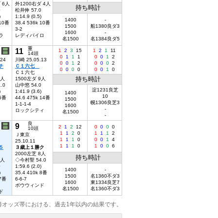
 6人
外1200右ダ 4人
持ち時計
0
松井伸 57.0
)
1:14.9 (0.5)
1400
-
 10番
38.4 536k 10番
1500
船1380良ダ3
3-2
1600
-
ラ
レディパイロ
名1500
名1384良ダ5
重
11
1
2
3
15
1
2
1
11
14頭
0
1
1
1
0
0
1
2
.24
川崎 25.05.13
0
0
1
2
0
0
0
2
チ
Ｃ１六七
0
0
0
0
0
0
1
0
Ｃ１六七
持ち時計
6人
1500左ダ 9人
.0
山中悠 54.0
淀1231良芝
)
1:41.9 (3.6)
1400
10
 6番
44.6 475k 14番
1500
幌1306良芝3
1-1-1-4
1600
-
ロックシティ
名1500
-
良
9
2
1
2
12
0
0
0
0
10頭
1
1
2
0
1
1
1
2
Ｊ東京
1
1
1
0
0
0
1
4
25.10.11
1
1
1
0
1
0
0
6
５
３歳上１勝ク
2000左芝 8人
持ち時計
2人
◇今村聖 54.0
0
1:59.6 (2.0)
1400
-
)
35.4 410k 8番
1500
名1360不ダ3
 7番
6-6-7
1600
東1334良芝7
ボウウィンド
名1500
名1360不ダ3
ド
勝オッズ帯における、過去1年以内の結果です。