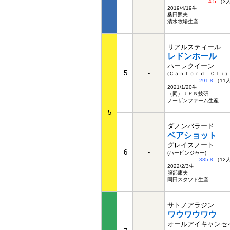
4.5
（3
2019/4/19生
桑田照夫
清水牧場生産
リアルスティール
レドンホール
ハーレクイーン
5
-
(Ｃａｎｆｏｒｄ Ｃｌｉ)
291.8
（11
2021/1/20生
（同）ＪＰＮ技研
ノーザンファーム生産
5
ダノンバラード
ベアショット
グレイスノート
6
-
(ハービンジャー)
385.8
（12
2022/2/3生
服部康夫
岡田スタツド生産
サトノアラジン
ワウワウワウ
オールアイキャンセ