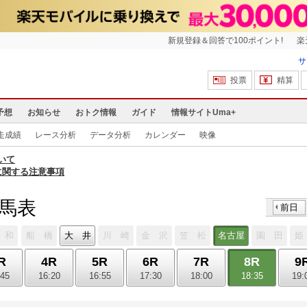
新規登録＆回答で100ポイント!
楽
サ
投票
精算
予想
お知らせ
おトク情報
ガイド
情報サイトUma+
走成績
レース分析
データ分析
カレンダー
映像
いて
に関する注意事項
出馬表
前日
 和
船 橋
大 井
川 崎
金 沢
笠 松
名古屋
園 田
姫
R
4R
5R
6R
7R
8R
9
:45
16:20
16:55
17:30
18:00
18:35
19: