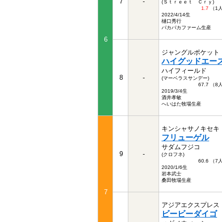
7
-
(Ｓｔｒｅｅｔ Ｃｒｙ)
1.7
（1
2022/4/14生
樋口秀行
パカパカファーム生産
6
ジャングルポケット
ハイグッドエー
ハイフィールド
8
-
(マーベラスサンデー)
67.7 （
2019/3/4生
酒井孝敏
へいはた牧場生産
キンシャサノキセキ
フリューゲル
サダムフジコ
9
-
(クロフネ)
60.6 （
2020/1/6生
岩本武士
桑田牧場生産
7
アジアエクスプレス
ビービーダイゴ