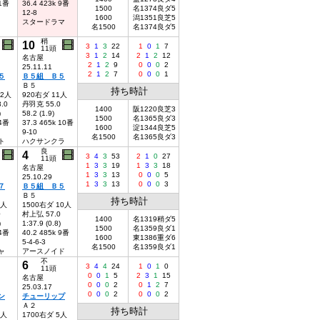
 1番
36.4 423k 9番
1500
名1374良ダ5
12-8
1600
潟1351良芝5
スタードラマ
名1500
名1374良ダ5
稍
10
3
1
3
22
1
0
1
7
11頭
3
1
2
14
2
1
2
12
名古屋
2
1
2
9
0
0
0
2
25.11.11
2
1
2
7
0
0
0
1
５
Ｂ５組 Ｂ５
Ｂ５
持ち時計
12人
920右ダ 11人
.0
丹羽克 55.0
1400
阪1220良芝3
)
58.2 (1.9)
1500
名1365良ダ3
 4番
37.3 465k 10番
1600
淀1344良芝5
9-10
名1500
名1365良ダ3
ト
ハクサンクラ
良
4
3
4
3
53
2
1
0
27
11頭
1
3
3
19
1
3
3
18
名古屋
1
3
3
13
0
0
0
5
25.10.29
1
3
3
13
0
0
0
3
７
Ｂ５組 Ｂ５
Ｂ５
持ち時計
7人
1500右ダ 10人
0
村上弘 57.0
1400
名1319稍ダ5
)
1:37.9 (0.8)
1500
名1359良ダ1
 4番
40.2 485k 9番
1600
東1386重ダ6
5-4-6-3
名1500
名1359良ダ1
ャ
アースノイド
不
6
3
4
4
24
1
0
1
0
11頭
0
0
1
5
2
3
1
15
名古屋
0
0
0
2
0
1
2
7
25.03.17
0
0
0
2
0
0
0
2
ン
チューリップ
Ａ２
持ち時計
7人
1700右ダ 5人