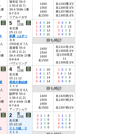
0
塚本征 56.0
1400
名1293重ダ3
)
1:50.8 (0.7)
1500
名1385良ダ5
 1番
39.4 508k 1番
1600
東1357稍ダ4
9-7-5-5
名1500
名1385良ダ5
ア
リアルペガサ
稍
5
1
4
3
24
0
0
0
4
12頭
1
4
3
18
1
3
3
13
名古屋
1
3
3
12
0
1
0
2
25.11.12
1
3
3
11
0
0
0
5
６
萩露（はぎつ
持ち時計
Ｂ８
3人
1500右ダ 7人
名1312良ダ4
0
渡邊竜 55.0
1400
名1368良ダ4
)
1:38.1 (1.1)
1500
淀1359良芝
 6番
39.4 453k 10番
1600
11
8-8-8-8
名1500
名1368良ダ4
パヴェリング
稍
4
1
4
1
20
1
0
0
3
12頭
1
4
1
17
0
4
1
14
名古屋
0
4
1
14
0
0
0
3
25.11.12
0
4
1
14
0
0
0
0
屋
尾畑夫妻結婚
Ｃ１０
持ち時計
3人
1500右ダ 6人
0
阪野学 55.0
1400
名1320稍ダ1
)
1:38.4 (1.2)
1500
名1367稍ダ4
 8番
40.4 444k 11番
1600
-
8-7-6-6
名1500
名1367稍ダ4
ト
アップショウ
重
2
3
2
1
9
1
1
1
2
12頭
3
2
1
0
2
1
0
1
名古屋
2
1
0
0
0
0
0
6
25.10.16
2
1
0
0
0
0
0
0
Ｃ
Ｃ１３組 Ｃ
Ｃ１３