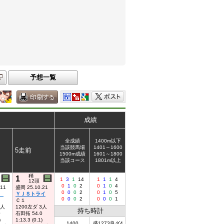
予想一覧
成績
全成績
1400m以下
当該競馬場
1401～1600
5走前
1500m成績
1601～1800
当該コース
1801m以上
稍
1
1
3
1
14
1
1
1
4
12頭
0
1
0
2
0
1
0
4
.11
盛岡 25.10.21
0
0
0
2
0
1
0
5
２
ＹＪＳトライ
0
0
0
2
0
0
0
1
Ｃ１
4人
1200左ダ 3人
持ち時計
0
石田拓 54.0
)
1:13.3 (0.1)
1400
盛1273良ダ4