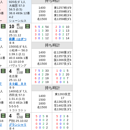
持ち時計
1人
920右ダ 1人
0
大畑慧 57.0
1400
東1257稍ダ9
)
56.5 (0.5)
1500
名1359稍ダ1
 6番
36.6 493k 12番
1600
東1391稍ダ4
4-2
名1500
名1359稍ダ1
ー
シェーンルス
稍
10
5
5
4
54
2
3
0
10
12頭
3
1
3
30
3
2
1
13
名古屋
3
0
1
12
0
0
2
17
25.11.12
3
0
1
12
0
0
1
14
７
萩露（はぎつ
Ｂ８
持ち時計
9人
1500右ダ 9人
0
☆松本一 56.0
1400
佐1298重ダ2
)
1:39.1 (2.1)
1500
名1357良ダ1
 11番
40.0 440k 1番
1600
阪1366良芝6
11-10-10-9
名1500
名1357良ダ1
ャ
パヴェリング
稍
4
7
5
3
33
1
0
1
5
11頭
6
4
2
29
6
3
2
20
名古屋
6
2
2
19
0
2
0
7
25.11.12
6
2
2
19
0
0
0
1
７
Ｂ９組 Ｂ９
持ち時計
Ｂ９
7人
1400右ダ 7人
東1263良芝
0
丹羽克 57.0
1400
17
)
1:31.4 (1.0)
1500
名1362良ダ1
 8番
40.0 461k 3番
1600
笠1462良ダ8
5-5-5-5
名1500
名1362良ダ1
ャ
トコトコトッ
稍
4
5
2
5
8
5
2
3
6
12頭
0
0
0
2
0
0
2
2
.16
門別 25.10.02
0
0
2
2
0
0
0
0
リ
グランシャリ
0
0
0
2
0
0
0
0
Ｂ４