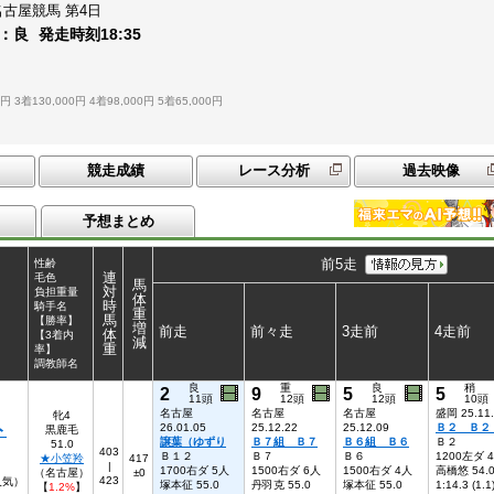
名古屋競馬
第4日
：
良
発走時刻
18:35
0円
3着130,000円
4着98,000円
5着65,000円
競走成績
レース分析
過去映像
予想まとめ
前5走
性齢
連
毛色
馬
対
負担重量
体
時
騎手名
重
馬
【勝率】
増
前走
前々走
3走前
4走前
体
【3着内
減
重
率】
調教師名
良
重
良
稍
2
9
5
5
11頭
12頭
12頭
10頭
名古屋
名古屋
名古屋
盛岡 25.11
牝4
ト
26.01.05
25.12.22
25.12.09
Ｂ２ Ｂ
黒鹿毛
譲葉（ゆずり
Ｂ７組 Ｂ７
Ｂ６組 Ｂ６
Ｂ２
51.0
403
Ｂ１２
Ｂ７
Ｂ６
1200左ダ 
★小笠羚
417
|
1700右ダ 5人
1500右ダ 6人
1500右ダ 4人
高橋悠 54.
（名古屋）
±0
423
6人気）
塚本征 55.0
丹羽克 55.0
塚本征 55.0
1:14.3 (1.1
【
1.2%
】