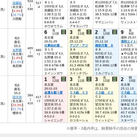
524
Ｂ１１
Ｂ５
外1200右ダ 7人
外1200右ダ
加藤聡
517
|
1500右ダ 3人
1500右ダ 3人
松井伸 57.0
松井伸 57.
（名古屋）
-4
536
4人気）
加藤聡 57.0
加藤聡 57.0
1:15.9 (2.4)
1:14.6 (0.4
【
4.4%
】
1:38.5 (1.5)
1:38.4 (1.0)
39.5 532k 12番
38.1 534k
【
28.7%
】
39.7 521k 6番
40.2 520k 9番
7-9
6-5
川西毅
8-8-8-8
4-4-4-7
ヤマニンパッ
ウィンスト
ホウオウラム
アキヨシパワ
良
稍
良
良
6
3
2
9
11頭
11頭
12頭
9頭
名古屋
名古屋
名古屋
浦和 25.07
牝5
26.01.05
25.12.23
25.12.10
浦和エイト
鹿毛
仕事始め賞
アジア・アジ
梅初月賞 Ｂ
Ｃ１五六
55.0
465
Ｂ１０
Ｂ８
Ｂ８
1400左ダ 
丸野勝
480
|
1700右ダ 4人
2000右ダ 7人
920右ダ 3人
▲中山遥 51
（名古屋）
+1
486
5人気）
丸野勝 55.0
丸野勝 55.0
丸野勝 55.0
1:32.6 (3.2
【
1.4%
】
1:52.2 (1.9)
2:14.0 (2.0)
56.9 (0.6)
42.0 483k
【
11.6%
】
39.8 479k 6番
41.3 483k 5番
37.4 486k 12番
4-6-6-9
角田輝
11-8-8-6
3-5-10-8
2-2
クマノコ
エイシンガウ
スイッチブレ
ミカノヴェニ
稍
不
良
稍
1
3
3
2
12頭
11頭
12頭
10頭
名古屋
名古屋
名古屋
名古屋
牝6
26.01.03
25.12.24
25.11.26
25.11.13
鹿毛
金運を願う栗
Ｃ３組 Ｃ３
Ｃ２組 Ｃ２
Ｃ５組 Ｃ
55.0
384
Ｃ３
Ｃ３
Ｃ２
Ｃ５
望月洵
417
|
1500右ダ 1人
1500右ダ 3人
1700右ダ 4人
1500右ダ 
（名古屋）
+7
416
人気）
望月洵 55.0
望月洵 55.0
望月洵 55.0
塚本征 55.
【
23.3%
】
1:37.2 (0.3)
1:36.0 (0.7)
1:52.5 (0.7)
1:38.4 (1.3
【
61.7%
】
39.9 410k 6番
39.3 415k 9番
38.7 410k 10番
40.7 416k
櫻井今
6-5-2-2
3-3-2-1
9-9-2-2
3-3-3-2
シャイニング
ロコモーショ
ウィットビー
スターウッ
※勝率・3着内率は、騎乗騎手の現在の単