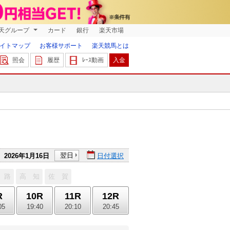
天グループ
カード
銀行
楽天市場
イトマップ
お客様サポート
楽天競馬とは
照会
履歴
ﾚｰｽ動画
入金
翌日
2026年1月16日
日付選択
 路
高 知
佐 賀
R
10R
11R
12R
05
19:40
20:10
20:45