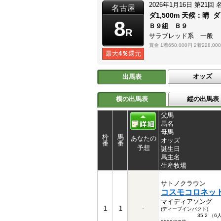
2026年1月16日
第21回
名古屋
ダ1,500m
天候：
晴
ダ
8
Ｂ９組 Ｂ９
R
サラブレッド系 一般
賞金
1着650,000円
2着228,00
最大
4％
還元
オッズ
出馬表
横の出馬表
縦の出馬表
父馬
馬名
母馬
枠
馬
あなたの
オッズ
番
番
予想
誕生日
馬主名
生産牧場
サトノクラウン
コスモコロネッ
マイディアソング
1
1
-
(ディープインパクト)
35.2 （