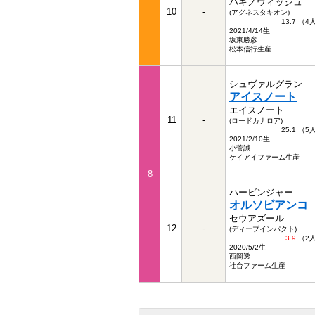
ハギノウィッシュ
10
-
(アグネスタキオン)
13.7 （
2021/4/14生
坂東勝彦
松本信行生産
シュヴァルグラン
アイスノート
エイスノート
11
-
(ロードカナロア)
25.1 （
2021/2/10生
小菅誠
ケイアイファーム生産
8
ハービンジャー
オルソビアンコ
セウアズール
12
-
(ディープインパクト)
3.9
（2
2020/5/2生
西岡透
社台ファーム生産