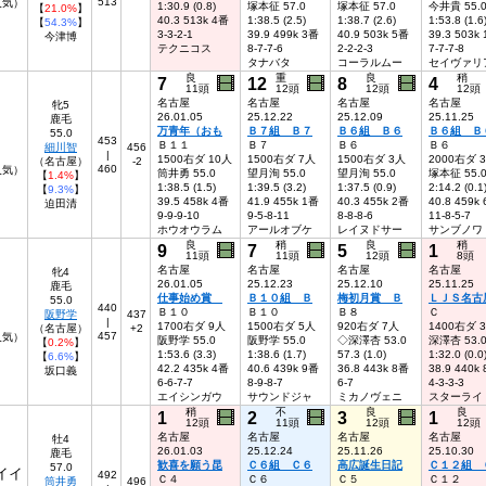
513
人気）
1:30.9 (0.8)
塚本征 57.0
塚本征 57.0
今井貴 55.
【
21.0%
】
40.3 513k 4番
1:38.5 (2.5)
1:38.7 (2.6)
1:53.8 (1.6
【
54.3%
】
3-3-2-1
39.9 499k 3番
40.9 503k 5番
39.3 503k
今津博
テクニコス
8-7-7-6
2-2-2-3
7-7-7-8
タナバタ
コーラルムー
セイヴァリ
良
重
良
稍
7
12
8
4
11頭
12頭
12頭
12頭
名古屋
名古屋
名古屋
名古屋
牝5
26.01.05
25.12.22
25.12.09
25.11.25
鹿毛
万青年（おも
Ｂ７組 Ｂ７
Ｂ６組 Ｂ６
Ｂ６組 Ｂ
55.0
453
Ｂ１１
Ｂ７
Ｂ６
Ｂ６
細川智
456
|
1500右ダ 10人
1500右ダ 7人
1500右ダ 3人
2000右ダ 
（名古屋）
-2
460
人気）
筒井勇 55.0
望月洵 55.0
望月洵 55.0
塚本征 55.
【
1.4%
】
1:38.5 (1.5)
1:39.5 (3.2)
1:37.5 (0.9)
2:14.2 (0.1
【
9.3%
】
39.5 458k 4番
41.9 455k 1番
40.3 455k 2番
40.8 459k
迫田清
9-9-9-10
9-5-8-11
8-8-8-6
11-8-5-7
ホウオウラム
アールオブケ
レイヌドサー
サンブノワ
良
稍
良
稍
9
7
5
1
11頭
11頭
12頭
8頭
名古屋
名古屋
名古屋
名古屋
牝4
26.01.05
25.12.23
25.12.10
25.11.25
鹿毛
仕事始め賞
Ｂ１０組 Ｂ
梅初月賞 Ｂ
ＬＪＳ名古
55.0
440
Ｂ１０
Ｂ１０
Ｂ８
Ｃ
阪野学
437
|
1700右ダ 9人
1500右ダ 5人
920右ダ 7人
1400右ダ 
（名古屋）
+2
457
人気）
阪野学 55.0
阪野学 55.0
◇深澤杏 53.0
深澤杏 53.
【
0.2%
】
1:53.6 (3.3)
1:38.6 (1.7)
57.3 (1.0)
1:32.0 (0.0
【
6.6%
】
42.2 435k 4番
40.6 439k 9番
36.8 443k 8番
38.9 440k
坂口義
6-6-7-7
8-9-8-7
6-7
4-3-3-3
エイシンガウ
サウンドジャ
ミカノヴェニ
スターライ
稍
不
良
良
1
2
3
1
12頭
11頭
12頭
12頭
名古屋
名古屋
名古屋
名古屋
牡4
26.01.03
25.12.24
25.11.26
25.10.30
鹿毛
歓喜を願う昆
Ｃ６組 Ｃ６
高広誕生日記
Ｃ１２組 
57.0
イイ
492
Ｃ４
Ｃ６
Ｃ５
Ｃ１２
筒井勇
496