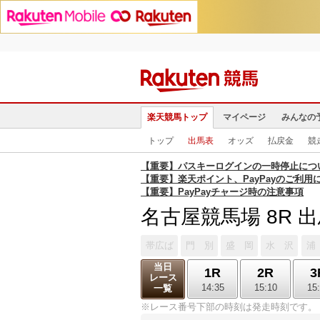
楽天競馬トップ
マイページ
みんなの
トップ
出馬表
オッズ
払戻金
競
【重要】パスキーログインの一時停止につ
【重要】楽天ポイント、PayPayのご利用
【重要】PayPayチャージ時の注意事項
名古屋競馬場 8R 
帯広ば
門 別
盛 岡
水 沢
浦
当日
1R
2R
3
レース
14:35
15:10
15
一覧
※レース番号下部の時刻は発走時刻です。