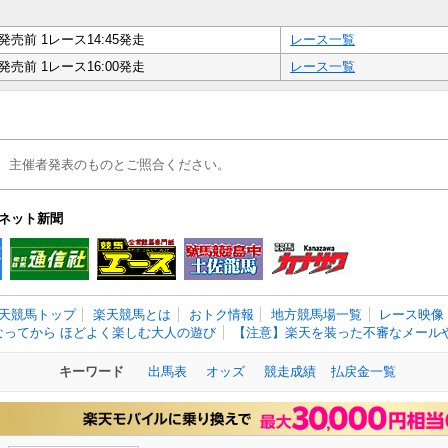
発売前 1レース14:45発走
レース一覧
発売前 1レース16:00発走
レース一覧
、主催者発表のものとご照合ください。
ネット新聞
天競馬トップ
楽天競馬とは
おトク情報
地方競馬場一覧
レース映像
なってから ほどよく楽しむ大人の遊び
【注意】楽天を装った不審なメールや
キーワード
出馬表
オッズ
競走成績
払戻金一覧