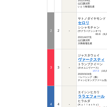
2022/3/9生
山口謙太郎
いとう牧場生産
サトノダイヤモンド
セロリ
シシャモチャン
2
2
-
(サクラバクシンオー)
83.6 （
2021/4/27生
山口謙太郎
大島牧場生産
ジャスタウェイ
ヴァークスティ
トランプクイーン
3
3
-
(ネオユニヴァース)
157.0
（10
2020/3/24生
Ｉレーシング（株）
チャンピオンズファーム生
エイシンヒカリ
ララエフォール
ヒラルダ
4
4
-
(Ｋｙｌｌａｃｈｙ)