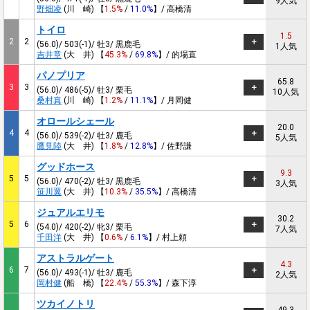
9人気
野畑凌
(川 崎) 【
1.5%
/
11.0%
】/ 高橋清
トイロ
1.5
2
2
(56.0)/ 503(-1)/ 牡3/ 黒鹿毛
1人気
吉井章
(大 井) 【
45.3%
/
69.8%
】/ 的場直
パノプリア
65.8
3
3
(56.0)/ 486(-5)/ 牡3/ 栗毛
10人気
桑村真
(川 崎) 【
1.2%
/
11.1%
】/ 月岡健
オロールシェール
20.0
4
4
(56.0)/ 539(-2)/ 牡3/ 鹿毛
5人気
鷹見陸
(大 井) 【
1.8%
/
12.8%
】/ 佐野謙
グッドホース
9.3
5
5
(56.0)/ 470(-2)/ 牡3/ 黒鹿毛
3人気
笹川翼
(大 井) 【
10.3%
/
35.5%
】/ 高橋清
ジュアルエリモ
30.2
5
6
(54.0)/ 420(-2)/ 牝3/ 栗毛
7人気
千田洋
(大 井) 【
0.6%
/
6.1%
】/ 村上頼
アストラルゲート
4.3
6
7
(56.0)/ 493(-1)/ 牡3/ 鹿毛
2人気
岡村健
(船 橋) 【
22.4%
/
55.3%
】/ 森下淳
ツカイノトリ
49.3