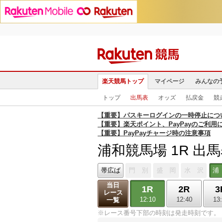
楽天競馬トップ
マイページ
みんなの
トップ
出馬表
オッズ
払戻金
競
【重要】パスキーログインの一時停止につ
【重要】楽天ポイント、PayPayのご利用
【重要】PayPayチャージ時の注意事項
浦和競馬場 1R 出
帯広ば
門 別
盛 岡
水 沢
浦
当日
1R
2R
3
レース
12:10
12:40
13
一覧
※レース番号下部の時刻は発走時刻です。