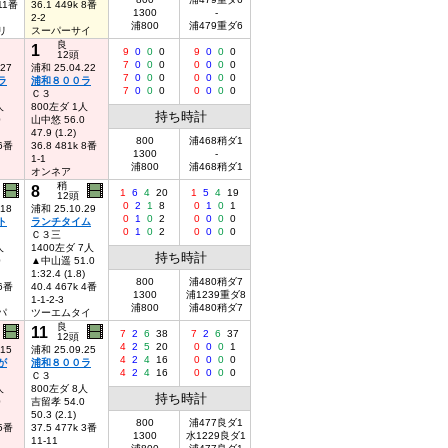
 11番
36.1 449k 8番
1300
-
2-2
浦800
浦479重ダ6
リ
スーパーサイ
良
1
9
0
0
0
9
0
0
0
12頭
7
0
0
0
0
0
0
0
.27
浦和 25.04.22
7
0
0
0
0
0
0
0
ラ
浦和８００ラ
7
0
0
0
0
0
0
0
Ｃ３
人
800左ダ 1人
持ち時計
0
山中悠 56.0
47.9 (1.2)
800
浦468稍ダ1
 6番
36.8 481k 8番
1300
-
1-1
浦800
浦468稍ダ1
オンネア
稍
8
1
6
4
20
1
5
4
19
12頭
0
2
1
8
0
1
0
1
.18
浦和 25.10.29
0
1
0
2
0
0
0
0
ト
ランチタイム
0
1
0
2
0
0
0
0
Ｃ３三
人
1400左ダ 7人
持ち時計
0
▲中山遥 51.0
1:32.4 (1.8)
800
浦480稍ダ7
 6番
40.4 467k 4番
1300
浦1239重ダ8
1-1-2-3
浦800
浦480稍ダ7
パ
ツーエムタイ
良
11
7
2
6
38
7
2
6
37
12頭
4
2
5
20
0
0
0
1
.15
浦和 25.09.25
4
2
4
16
0
0
0
0
が
浦和８００ラ
4
2
4
16
0
0
0
0
Ｃ３
人
800左ダ 8人
持ち時計
0
吉留孝 54.0
50.3 (2.1)
800
浦477良ダ1
 5番
37.5 477k 3番
1300
水1229良ダ1
11-11