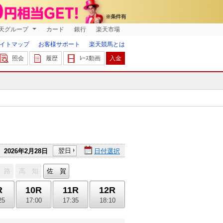
天グループ
カード
銀行
楽天市場
イトマップ
お客様サポート
楽天競馬とは
照会
履歴
ﾚｰｽ動画
入金
翌日
2026年2月28日
日付選択
 路
高 知
佐 賀
R
10R
11R
12R
25
17:00
17:35
18:10