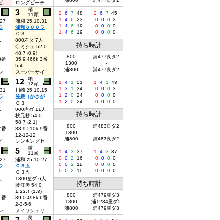
浦800
浦477良ダ1
ピ
ロングビーチ
稍
3
2
6
7
48
2
6
7
45
11頭
1
4
6
23
0
0
0
3
.27
浦和 25.10.31
1
4
6
19
0
0
0
0
ラ
浦和８００ラ
1
4
6
19
0
0
0
0
Ｃ３
人
800左ダ 7人
持ち時計
0
◇ミシェ 52.0
48.7 (0.9)
800
浦477良ダ2
 8番
35.9 466k 3番
1300
-
5-4
浦800
浦477良ダ2
ン
スーパーサイ
稍
12
1
4
1
51
1
4
1
48
12頭
1
3
1
34
0
0
0
3
.31
川崎 25.10.15
1
2
0
24
0
0
0
0
ラ
笠懸（かさが
1
2
0
24
0
0
0
0
Ｃ３
人
900左ダ 11人
持ち時計
0
秋元耕 54.0
58.7 (2.1)
800
浦483良ダ2
 7番
38.9 510k 9番
1300
-
12-12-12
浦800
浦483良ダ2
イ
シンキングセ
重
5
1
4
3
37
1
4
3
37
11頭
0
0
2
16
0
0
0
0
.27
浦和 25.10.27
0
0
2
11
0
0
0
0
ラ
Ｃ３五
0
0
2
11
0
0
0
0
Ｃ３五
人
1300左ダ 6人
持ち時計
0
藤江渉 54.0
1:23.4 (1.3)
800
浦479重ダ3
 1番
39.0 498k 6番
1300
浦1234重ダ5
2-3-5-6
浦800
浦479重ダ3
ン
メイワシェリ
良
7