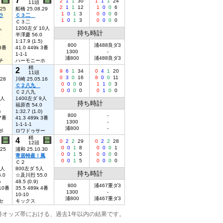
2
1
1
30
1
1
1
24
11頭
2
1
1
12
1
0
0
6
.25
船橋 25.08.29
1
0
1
3
0
0
0
0
ラ
Ｃ３二
1
0
1
3
0
0
0
0
Ｃ３二
人
1200左ダ 10人
持ち時計
0
半澤慶 56.0
1:17.9 (1.5)
800
浦488良ダ3
 8番
41.0 449k 3番
1300
-
1-1-1
浦800
浦488良ダ3
チ
ハーモニーホ
稍
2
9
6
1
34
0
4
1
20
11頭
0
3
0
16
8
0
0
11
.28
川崎 25.05.16
0
0
0
0
1
1
0
3
Ｃ２八九
0
0
0
0
0
1
0
0
Ｃ２八九
8人
1400左ダ 9人
持ち時計
0
福原杏 54.0
)
1:32.7 (1.0)
800
-
 7番
41.3 489k 3番
1300
-
1-1-1-1
浦800
-
ポ
ロワドゥサー
稍
4
0
2
2
29
0
2
2
28
12頭
0
0
1
8
0
0
0
1
.25
浦和 25.10.30
0
0
1
5
0
0
0
0
寄居特産！風
0
0
1
5
0
0
0
0
Ｃ２
9人
800左ダ 5人
持ち時計
.0
☆及川烈 55.0
)
48.5 (0.9)
800
浦467重ダ3
 10番
35.5 489k 4番
1300
-
10-10
浦800
浦467重ダ3
セ
キックス
勝オッズ帯における、過去1年以内の結果です。