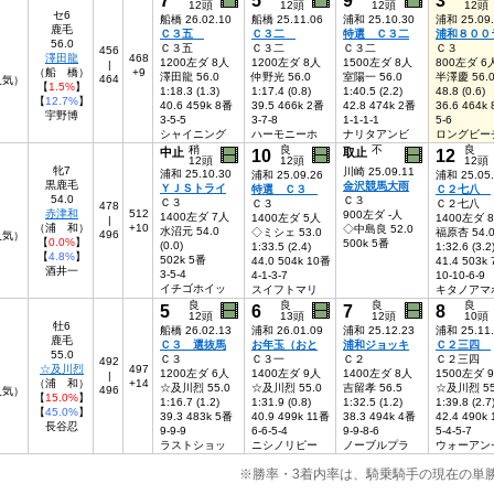
12頭
12頭
12頭
12頭
セ6
船橋 26.02.10
船橋 25.11.06
浦和 25.10.30
浦和 25.09
鹿毛
Ｃ３五
Ｃ３二
特選 Ｃ３二
浦和８００
56.0
Ｃ３五
Ｃ３二
Ｃ３二
Ｃ３
456
澤田龍
468
1200左ダ 8人
1200左ダ 8人
1500左ダ 8人
800左ダ 6
|
（船 橋）
+9
澤田龍 56.0
仲野光 56.0
室陽一 56.0
半澤慶 56.
464
5人気）
【
1.5%
】
1:18.3 (1.3)
1:17.4 (0.8)
1:40.5 (2.2)
48.8 (0.6)
【
12.7%
】
40.6 459k 8番
39.5 466k 2番
42.8 474k 2番
36.6 464k
宇野博
3-5-5
3-7-8
1-1-1-1
5-6
シャイニング
ハーモニーホ
ナリタアンビ
ロングビー
稍
良
不
良
中止
10
取止
12
12頭
12頭
12頭
牝7
川崎 25.09.11
浦和 25.10.30
浦和 25.09.26
浦和 25.05
黒鹿毛
金沢競馬大雨
ＹＪＳトライ
特選 Ｃ３
Ｃ２七八
54.0
Ｃ３
Ｃ３
Ｃ３
Ｃ２七八
478
赤津和
512
900左ダ -人
1400左ダ 7人
1400左ダ 5人
1400左ダ 
|
（浦 和）
+10
◇中島良 52.0
水沼元 54.0
◇ミシェ 53.0
福原杏 54.
496
7人気）
【
0.0%
】
500k 5番
(0.0)
1:33.5 (2.4)
1:32.6 (3.2
【
4.8%
】
502k 5番
44.0 504k 10番
41.4 503k
酒井一
3-5-4
4-1-3-7
10-10-6-9
イチゴホイッ
スイフトマリ
キタノアマ
良
良
良
良
5
6
7
8
12頭
13頭
12頭
10頭
牡6
船橋 26.02.13
浦和 26.01.09
浦和 25.12.23
浦和 25.11
鹿毛
Ｃ３ 選抜馬
お年玉（おと
浦和ジョッキ
Ｃ２三四
55.0
Ｃ３
Ｃ３一
Ｃ２
Ｃ２三四
492
☆及川烈
497
1200左ダ 6人
1400左ダ 9人
1400左ダ 8人
1500左ダ 
|
（浦 和）
+14
☆及川烈 55.0
☆及川烈 55.0
吉留孝 56.5
☆及川烈 55
496
人気）
【
15.0%
】
1:16.7 (1.2)
1:31.9 (0.8)
1:32.5 (1.2)
1:39.8 (2.7
【
45.0%
】
39.3 483k 5番
40.9 499k 11番
38.3 494k 4番
42.4 490k
長谷忍
9-9-9
6-6-5-4
9-9-8-6
5-4-5-7
ラストショッ
ニシノリピー
ノーブルプラ
ウォーアン
※勝率・3着内率は、騎乗騎手の現在の単