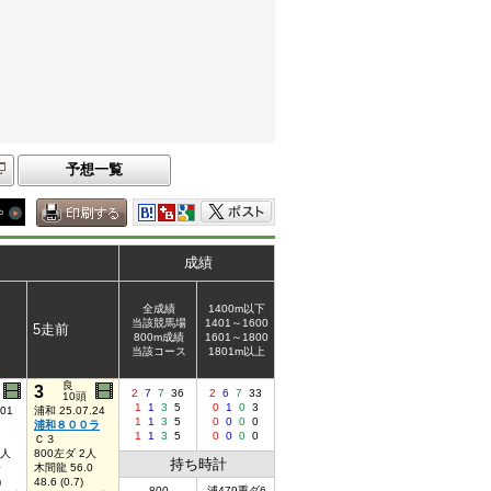
予想一覧
成績
全成績
1400m以下
当該競馬場
1401～1600
5走前
800m成績
1601～1800
当該コース
1801m以上
良
3
2
7
7
36
2
6
7
33
10頭
1
1
3
5
0
1
0
3
.01
浦和 25.07.24
1
1
3
5
0
0
0
0
浦和８００ラ
1
1
3
5
0
0
0
0
Ｃ３
6人
800左ダ 2人
持ち時計
0
木間龍 56.0
)
48.6 (0.7)
800
浦479重ダ6