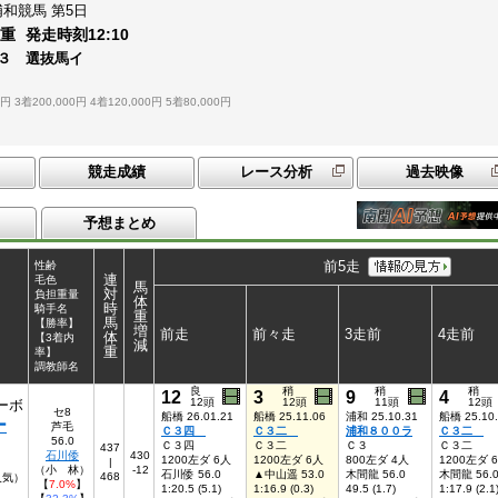
浦和競馬
第5日
：
重
発走時刻
12:10
３ 選抜馬イ
0円
3着200,000円
4着120,000円
5着80,000円
競走成績
レース分析
過去映像
予想まとめ
前5走
性齢
連
毛色
馬
対
負担重量
体
時
騎手名
重
馬
【勝率】
増
前走
前々走
3走前
4走前
体
【3着内
減
重
率】
調教師名
良
稍
稍
稍
12
3
9
4
12頭
12頭
11頭
12頭
ーボ
セ8
船橋 26.01.21
船橋 25.11.06
浦和 25.10.31
船橋 25.10
ー
芦毛
Ｃ３四
Ｃ３二
浦和８００ラ
Ｃ３二
56.0
Ｃ３四
Ｃ３二
Ｃ３
Ｃ３二
437
石川倭
430
1200左ダ 6人
1200左ダ 6人
800左ダ 4人
1200左ダ 
|
（小 林）
-12
石川倭 56.0
▲中山遥 53.0
木間龍 56.0
木間龍 56.
468
3人気）
【
7.0%
】
1:20.5 (5.1)
1:16.9 (0.3)
49.5 (1.7)
1:17.9 (2.1