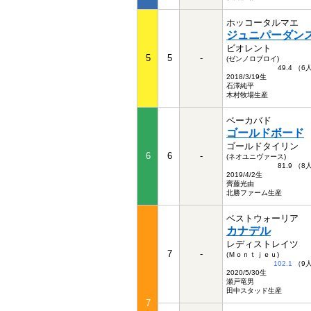
ホッコータルマエ
ジュニパーダン
ビオレント
5
5
-
(ゼンノロブロイ)
49.4 （
2018/3/19生
石澤純平
木村牧場生産
ベーカバド
ゴールドボード
ゴールドタイリン
6
6
-
(ネオユニヴァース)
81.9 （
2019/4/2生
齊藤光由
北勝ファーム生産
ベストウォーリア
カナデル
レディストレイツ
7
-
(Ｍｏｎｔｊｅｕ)
102.1
（9
2020/5/30生
瀬戸竜男
田中スタッド生産
7