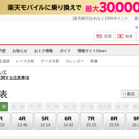
[楽天銀行]もれなく1000ポイント
楽
サ
投票
精算
予想
お知らせ
おトク情報
ガイド
情報サイトUma+
走成績
レース分析
データ分析
カレンダー
映像
いて
に関する注意事項
馬表
前日
 和
船 橋
大 井
川 崎
金 沢
笠 松
名古屋
園 田
姫
R
4R
5R
6R
7R
8R
9
:10
13:46
14:14
14:42
15:15
15:50
16: