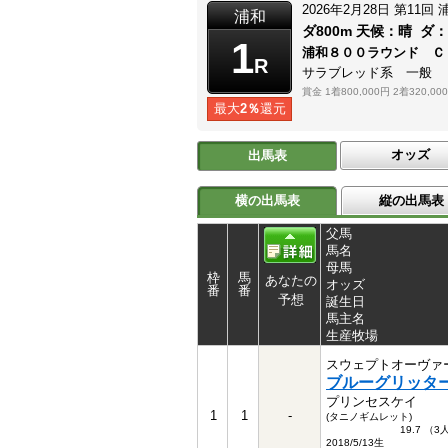
2026年2月28日
第11回
浦和
ダ800m
天候：
晴
ダ
1
浦和８００ラウンド Ｃ
R
サラブレッド系 一般
賞金
1着800,000円
2着320,00
最大
2％
還元
オッズ
出馬表
横の出馬表
縦の出馬表
父馬
馬名
母馬
枠
馬
あなたの
オッズ
番
番
予想
誕生日
馬主名
生産牧場
スウェプトオーヴァ
ブルーグリッタ
プリンセスケイ
1
1
-
(タニノギムレット)
19.7 （
2018/5/13生