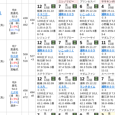
ニシノリピー
プリンセスパ
ササキンポ
良
良
重
良
12
7
6
4
12頭
12頭
12頭
10頭
牝8
船橋 26.01.22
浦和 26.01.08
浦和 25.12.24
浦和 25.11
ス
黒鹿毛
Ｃ３二三
浦和８００ラ
いこっか！く
浦和８００
52.0
Ｃ３二三
Ｃ３
Ｃ３
Ｃ３
439
△中山遥
434
1200左ダ 10人
800左ダ 8人
800左ダ 6人
800左ダ 5
|
（浦 和）
-9
七夕裕 54.0
山中悠 54.0
小野楓 54.0
小野楓 54.
462
6人気）
【
1.6%
】
1:20.4 (3.7)
50.3 (1.2)
49.9 (1.5)
49.3 (0.7)
【
10.7%
】
42.4 443k 10番
36.7 444k 4番
37.2 447k 8番
36.5 455k
酒井一
6-7-8
6-6
6-6
3-4
レジェンド
ステラブロー
スーパーサイ
マダムファ
良
重
良
稍
12
7
5
11
12頭
12頭
10頭
11頭
牝7
浦和 26.01.08
浦和 25.12.24
浦和 25.11.27
浦和 25.10
黒鹿毛
浦和８００ラ
いこっか！く
浦和８００ラ
浦和８００
54.0
Ｃ３
Ｃ３
Ｃ３
Ｃ３
509
秋元耕
527
800左ダ 11人
800左ダ 8人
800左ダ 8人
800左ダ 9
|
（浦 和）
+3
秋元耕 54.0
秋元耕 54.0
保園翔 54.0
秋元耕 54.
516
8人気）
【
1.6%
】
51.5 (2.4)
50.5 (2.1)
49.6 (1.0)
50.5 (2.7)
【
8.2%
】
37.9 524k 3番
37.4 522k 1番
36.3 510k 2番
36.8 520k
箕輪武
9-10
8-7
6-5
11-11
ステラブロー
スーパーサイ
マダムファン
スーパーサ
良
稍
良
良
12
6
12
7
12頭
12頭
12頭
10頭
牝6
船橋 26.02.09
浦和 26.01.06
浦和 25.12.22
浦和 25.11
鹿毛
Ｃ３六
Ｃ３六
ランチタイム
浦和８００
54.0
Ｃ３六
Ｃ３六
Ｃ３四
Ｃ３
456
七夕裕
494
1200左ダ 9人
1400左ダ 8人
1400左ダ 10人
800左ダ 7
|
（浦 和）
±0
藤江渉 54.0
△中山遥 52.0
藤江渉 54.0
藤江渉 54.
472
人気）
【
1.5%
】
1:21.4 (4.6)
1:33.8 (1.2)
1:34.8 (3.7)
50.1 (1.5)
【
8.4%
】
43.1 494k 1番
41.0 498k 4番
42.1 498k 7番
36.9 498k
酒井一
8-9-10
5-4-8-5
9-10-10-12
7-6
フィールドク
アンタゴニス
ララティーナ
マダムファ
良
稍
稍
良
7
5
9
3