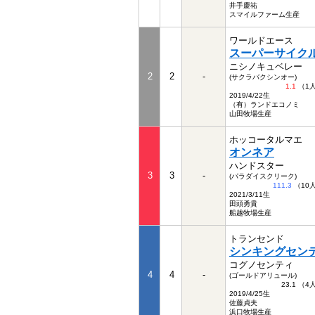
井手慶祐
スマイルファーム生産
ワールドエース
スーパーサイク
ニシノキュベレー
2
2
-
(サクラバクシンオー)
1.1
（1
2019/4/22生
（有）ランドエコノミ
山田牧場生産
ホッコータルマエ
オンネア
ハンドスター
3
3
-
(パラダイスクリーク)
111.3
（10
2021/3/11生
田頭勇貴
船越牧場生産
トランセンド
シンキングセン
コグノセンティ
4
4
-
(ゴールドアリュール)
23.1 （
2019/4/25生
佐藤貞夫
浜口牧場生産