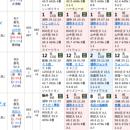
【
32.3%
】
44.5 442k 4番
40.5 446k 9番
36.5 446k 1番
41.4 445k
大津剛
1-1-3
2-1-1
8-8
3-2-2
シンボリライ
ハーモニーホ
スーパーサイ
オールトソ
重
稍
良
稍
1
1
1
1
12頭
11頭
10頭
11頭
牡7
浦和 25.12.24
浦和 25.10.31
浦和 25.07.24
浦和 25.05
ル
鹿毛
いこっか！く
浦和８００ラ
浦和８００ラ
浦和８００
56.0
Ｃ３
Ｃ３
Ｃ３
Ｃ３
455
山中悠
480
800左ダ 1人
800左ダ 1人
800左ダ 1人
800左ダ 1
|
（船 橋）
-3
山中悠 56.0
山中悠 56.0
山中悠 56.0
山中悠 56.
487
人気）
【
48.4%
】
48.4 (0.4)
47.8 (0.4)
47.9 (0.6)
46.8 (0.4)
【
78.1%
】
36.3 483k 2番
35.7 479k 9番
35.5 478k 2番
34.7 476k
繁田健
1-1
1-1
1-1
1-1
スイートウィ
パトウォン
ゴールドボー
カラウヌ
良
良
良
良
12
12
2
12
12頭
13頭
12頭
12頭
牝5
船橋 26.02.10
浦和 26.01.09
浦和 25.11.26
川崎 25.11
鹿毛
Ｃ３四
特選 Ｃ３二
浦和ジョッキ
ウォンバッ
52.0
Ｃ３四
Ｃ３二三
Ｃ３
Ｃ３
451
◇中島良
467
1200左ダ 12人
1400左ダ 9人
1400左ダ 10人
900左ダ 9
|
（浦 和）
+5
仲原大 54.0
◇中島良 52.0
加藤和 54.5
室陽一 54.
472
人気）
【
0.5%
】
1:20.1 (4.0)
1:35.3 (3.1)
1:32.0 (1.2)
59.2 (2.7)
【
4.9%
】
42.7 462k 1番
43.6 468k 6番
39.8 465k 3番
38.8 460k
入口由
1-3-6
5-4-8-10
1-1-1-2
12-12-12
ジャストキン
オリズジーニ
ファイアスタ
リオシャン
重
良
稍
稍
除外
1
8
1
9頭
12頭
11頭
12頭
牝7
浦和 25.12.25
浦和 25.11.26
浦和 25.10.30
川崎 25.10
ティ
鹿毛
そうだ！東松
浦和８００ラ
毛呂の流鏑馬
笠懸（かさ
54.0
Ｃ２Ｃ３
Ｃ２Ｃ３
Ｃ２Ｃ３
Ｃ３
462
岡田大
473
800左ダ -人
800左ダ 8人
800左ダ 4人
900左ダ 9
|
（浦 和）
+6
岡田大 55.0
岡田大 53.0
岡田大 53.0
岡田大 54.
474
4人気）
【
1.7%
】
465k 8番
49.2 (0.3)
49.6 (1.1)
56.6 (0.2)
【
7.8%
】
36.2 467k 8番
36.6 478k 3番
38.5 472k
川村守
3-1
4-7
1-1-2