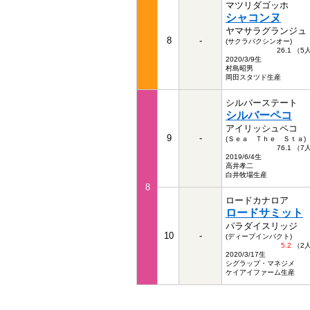
マツリダゴッホ
シャコンヌ
ヤマサラグランジュ
8
-
(サクラバクシンオー)
26.1 （
2020/3/9生
村島昭男
岡田スタツド生産
シルバーステート
シルバーペコ
アイリッシュペコ
9
-
(Ｓｅａ Ｔｈｅ Ｓｔａ)
76.1 （
2019/6/4生
高井孝二
白井牧場生産
8
ロードカナロア
ロードサミット
パラダイスリッジ
10
-
(ディープインパクト)
5.2
（2
2020/3/17生
シグラップ・マネジメ
ケイアイファーム生産