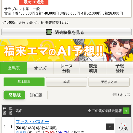
最大1％還元
サラブレッド系 一般
賞金
1着400,000円 2着140,000円 3着80,000円 4着52,000円 5着28,000円
ダ1,400m 天候：曇 ダ：良 発走時刻12:25
過去映像を見る
レース
競走
予想
出馬表
オッズ
分析
成績
登録
基本情報
成績
予想まとめ
簡易版
詳細版
最終オッズ
枠
馬
馬名
全ての馬の前5走情報
番
番
ファストパスキー
4.0
1
1
(56.0)/ 463(-6)/ 牡4/ 栗毛
3人気
菅原辰
(水 沢) 【
25.6%
/
56.7%
】/ 板垣吉