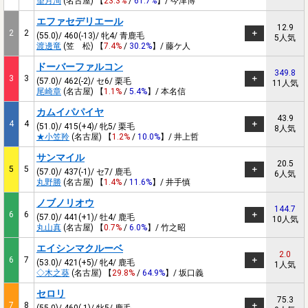
望月洵
(名古屋) 【
23.3%
/
61.7%
】/ 今津博
エファセデリエール
12.9
2
2
(55.0)/ 460(-13)/ 牝4/ 青鹿毛
5人気
渡邊竜
(笠 松) 【
7.4%
/
30.2%
】/ 藤ケ人
ドーバーファルコン
349.8
3
3
(57.0)/ 462(-2)/ セ6/ 栗毛
11人気
尾崎章
(名古屋) 【
1.1%
/
5.4%
】/ 本名信
カムイパパイヤ
43.9
4
4
(51.0)/ 415(+4)/ 牝5/ 栗毛
8人気
★小笠羚
(名古屋) 【
1.2%
/
10.0%
】/ 井上哲
サンマイル
20.5
5
5
(57.0)/ 437(-1)/ セ7/ 鹿毛
6人気
丸野勝
(名古屋) 【
1.4%
/
11.6%
】/ 井手慎
ノブノリオウ
144.7
6
6
(57.0)/ 441(+1)/ 牡4/ 鹿毛
10人気
丸山真
(名古屋) 【
0.7%
/
6.0%
】/ 竹之昭
エイシンマクルーベ
2.0
6
7
(53.0)/ 421(+5)/ 牝4/ 鹿毛
1人気
◇木之葵
(名古屋) 【
29.8%
/
64.9%
】/ 坂口義
セロリ
75.3
7
8
(55.0)/ 460(-1)/ 牝5/ 鹿毛