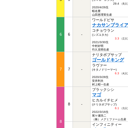
29.4 （8
2020/4/26生
蝦名豊
山田恵理実生産
ワールドピサ
ナカサンブライ
コチョウラン
6
6
-
(シズユタカ)
3.3
（2人
2021/3/30生
中村好明
竹久克明生産
ナリタボブサップ
ゴールドキング
ラヴァー
7
7
-
(キタノドリーマー)
6.3
（4人
2020/3/28生
安井利夫
村上昭一生産
ブラックシシ
マゴ
ヒカルイチヒメ
8
-
(ナリタボブサップ)
6.1
（3人
2022/3/16生
尾ケ瀬浩二
（株）メグミファーム生産
8
インフィニティー