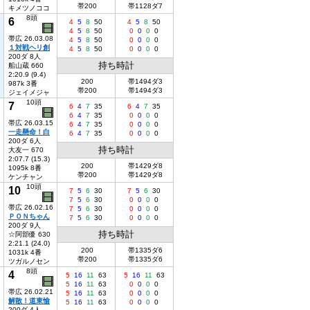
帯200
帯1128ダ7
キメツノココ
8頭
6
4
5
8
50
4
5
8
50
4
5
8
50
0
0
0
0
帯広 26.03.08
4
5
8
50
0
0
0
0
１対戦ヘリ創
4
5
8
50
0
0
0
0
200ダ 8人
持ち時計
船山蔵 660
2:20.9 (9.4)
200
帯1494ダ3
987k 3番
帯200
帯1494ダ3
ジェイメジャ
10頭
7
6
4
7
35
6
4
7
35
6
4
7
35
0
0
0
0
帯広 26.03.15
6
4
7
35
0
0
0
0
一走懸命！白
6
4
7
35
0
0
0
0
200ダ 6人
持ち時計
大友一 670
2:07.7 (15.3)
200
帯1429ダ8
1095k 8番
帯200
帯1429ダ8
ケンチャン
10頭
10
7
5
6
30
7
5
6
30
7
5
6
30
0
0
0
0
帯広 26.02.16
7
5
6
30
0
0
0
0
ＰＯＮちゃん
7
5
6
30
0
0
0
0
200ダ 9人
持ち時計
☆阿部優 630
2:21.1 (24.0)
200
帯1335ダ6
1031k 4番
帯200
帯1335ダ6
ツガルノセン
8頭
4
5
16
11
63
5
16
11
63
5
16
11
63
0
0
0
0
帯広 26.02.21
5
16
11
63
0
0
0
0
解散！道東愉
5
16
11
63
0
0
0
0
200ダ 4人