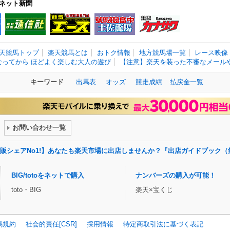
ネット新聞
天競馬トップ
楽天競馬とは
おトク情報
地方競馬場一覧
レース映像
なってから ほどよく楽しむ大人の遊び
【注意】楽天を装った不審なメールや
キーワード
出馬表
オッズ
競走成績
払戻金一覧
お問い合わせ一覧
販シェアNo1!】あなたも楽天市場に出店しませんか？『出店ガイドブック（
BIG/totoをネットで購入
ナンバーズの購入が可能！
toto・BIG
楽天×宝くじ
馬規約
社会的責任[CSR]
採用情報
特定商取引法に基づく表記