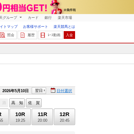
天グループ
カード
銀行
楽天市場
イトマップ
お客様サポート
楽天競馬とは
照会
履歴
ﾚｰｽ動画
入金
翌日
2026年5月10日
日付選択
 路
高 知
佐 賀
R
10R
11R
12R
55
19:25
20:00
20:45