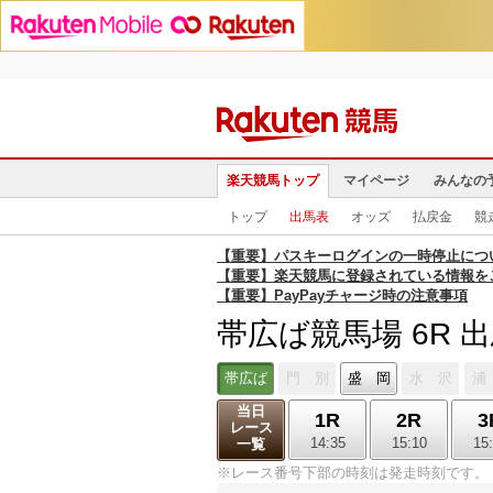
楽天競馬トップ
マイページ
みんなの
トップ
出馬表
オッズ
払戻金
競
【重要】パスキーログインの一時停止につ
【重要】楽天競馬に登録されている情報を
【重要】PayPayチャージ時の注意事項
帯広ば競馬場 6R 
帯広ば
門 別
盛 岡
水 沢
浦
当日
1R
2R
3
レース
14:35
15:10
15
一覧
※レース番号下部の時刻は発走時刻です。