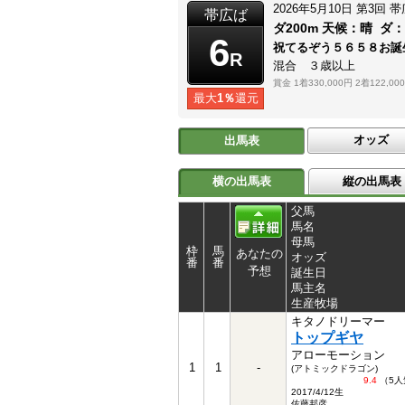
2026年5月10日
第3回
帯
帯広ば
ダ200m
天候：
晴
ダ
6
祝てるぞう５６５８お
R
混合 ３歳以上
賞金
1着330,000円
2着122,00
最大
1％
還元
オッズ
出馬表
横の出馬表
縦の出馬表
父馬
馬名
母馬
枠
馬
あなたの
オッズ
番
番
予想
誕生日
馬主名
生産牧場
キタノドリーマー
トップギヤ
アローモーション
1
1
-
(アトミックドラゴン)
9.4
（5人
2017/4/12生
佐藤邦彦