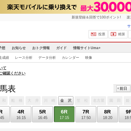
新規登録＆回答で100ポイント!
楽
サ
投票
精算
予想
お知らせ
おトク情報
ガイド
情報サイトUma+
走成績
レース分析
データ分析
カレンダー
映像
いて
ご確認ください
出馬表
前日
 和
船 橋
大 井
川 崎
金 沢
笠 松
名古屋
園 田
姫
R
4R
5R
6R
7R
8R
9
:45
16:15
16:45
17:15
17:50
18:20
18: