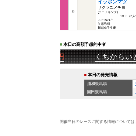
イッポンマツ
サクラユメチヨ
9
-
(チヨノキング)
19.0 （6
2021/4/4生
矢藤秀樹
川端幸子生産
■
本日の高額予想的中者
三連単
15,050円
くちからいと
08/
■
本日の発売情報
浦和
競馬場
園田
競馬場
開催当日のレースに関する情報については