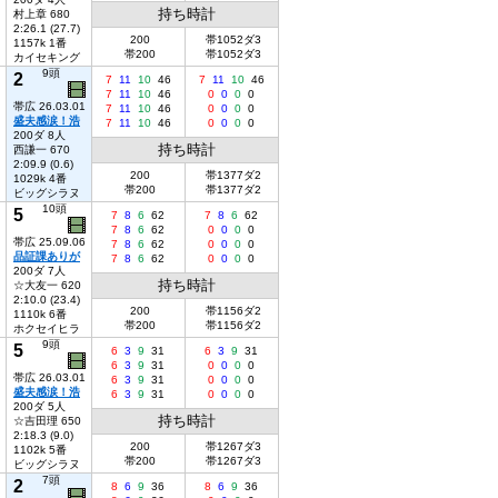
持ち時計
村上章 680
2:26.1 (27.7)
200
帯1052ダ3
1157k 1番
帯200
帯1052ダ3
カイセキング
9頭
2
7
11
10
46
7
11
10
46
7
11
10
46
0
0
0
0
帯広 26.03.01
7
11
10
46
0
0
0
0
盛夫感涙！浩
7
11
10
46
0
0
0
0
200ダ 8人
持ち時計
西謙一 670
2:09.9 (0.6)
200
帯1377ダ2
1029k 4番
帯200
帯1377ダ2
ビッグシラヌ
10頭
5
7
8
6
62
7
8
6
62
7
8
6
62
0
0
0
0
帯広 25.09.06
7
8
6
62
0
0
0
0
品証課ありが
7
8
6
62
0
0
0
0
200ダ 7人
持ち時計
☆大友一 620
2:10.0 (23.4)
200
帯1156ダ2
1110k 6番
帯200
帯1156ダ2
ホクセイヒラ
9頭
5
6
3
9
31
6
3
9
31
6
3
9
31
0
0
0
0
帯広 26.03.01
6
3
9
31
0
0
0
0
盛夫感涙！浩
6
3
9
31
0
0
0
0
200ダ 5人
持ち時計
☆吉田理 650
2:18.3 (9.0)
200
帯1267ダ3
1102k 5番
帯200
帯1267ダ3
ビッグシラヌ
7頭
2
8
6
9
36
8
6
9
36