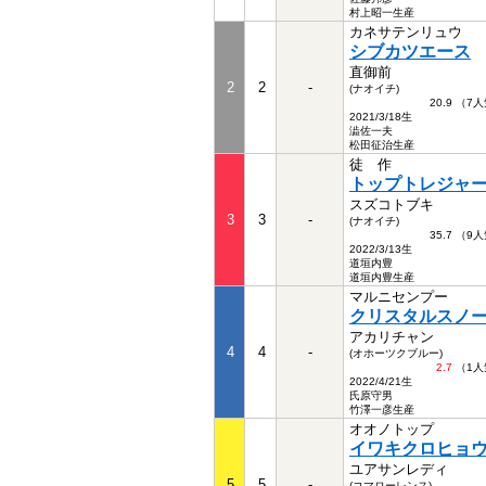
村上昭一生産
カネサテンリュウ
シブカツエース
直御前
2
2
-
(ナオイチ)
20.9 （7
2021/3/18生
澁佐一夫
松田征治生産
徒 作
トップトレジャ
スズコトブキ
3
3
-
(ナオイチ)
35.7 （9
2022/3/13生
道垣内豊
道垣内豊生産
マルニセンプー
クリスタルスノ
アカリチャン
4
4
-
(オホーツクブルー)
2.7
（1人
2022/4/21生
氏原守男
竹澤一彦生産
オオノトップ
イワキクロヒョ
ユアサンレディ
5
5
-
(コマローレンス)