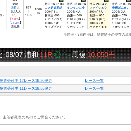
600
帯広 26.05.03
帯広 26.04.26
帯広 26.04.20
帯広 26.03.15
西将太
827
コメ組協同組
キンキンに冷
ファイシュク
春輝ばんえい
1006
（ばんえ
|
200ダ 8人
200ダ 4人
200ダ 7人
200ダ 3人
+6
い）
1005
人気）
林康文 600
西謙一 600
西謙一 600
西謙一 670
【
6.8%
】
2:11.4 (13.4)
2:18.4 (19.9)
2:09.9 (9.3)
2:33.4 (24.4)
【
24.2%
】
1000k 1番
1011k 2番
1009k 2番
1006k 1番
西弘美
ライズビクト
タカシマフク
ホクセイモモ
アオタイショ
※勝率・3着内率は、騎乗騎手の現在の単
07
浦和
11R
◎△-
馬複
10,050円
投票受付中 12レース19:30発走
レース一覧
投票受付中 11レース19:55発走
レース一覧
、主催者発表のものとご照合ください。