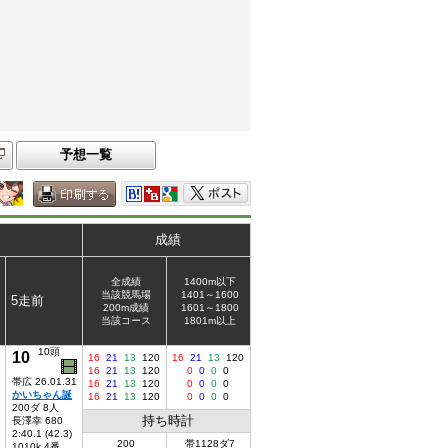
予想一覧
成績
全成績
1400m以下
当該競馬場
1401～1600
5走前
200m成績
1601～1800
当該コース
1801m以上
10頭
10
16
21
13
120
16
21
13
120
16
21
13
120
0
0
0
0
帯広 26.01.31
16
21
13
120
0
0
0
0
かいちゃん誕
16
21
13
120
0
0
0
0
200ダ 8人
持ち時計
長澤幸 680
2:40.1 (42.3)
200
帯1128ダ7
1010k 4番