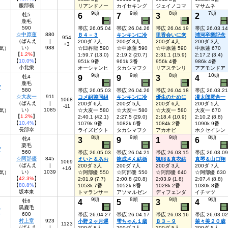
服部義
リアンドノー
カイセキング
ジェイノコマ
マサムネ
9頭
9頭
8頭
7頭
6
7
3
2
牡5
鹿毛
590
帯広 26.05.04
帯広 26.04.26
帯広 26.04.19
帯広 26.03.14
☆中原蓮
880
Ｂ４－３
キンキンに冷
里香会いに来
浦河卒業記念
954
（ばんえ
|
200ダ 7人
200ダ 8人
200ダ 4人
200ダ 3人
+3
い）
988
人気）
☆臼杵龍 590
☆中原蓮 590
☆中原蓮 590
中原蓮 670
【
1.2%
】
1:59.7 (13.0)
2:19.2 (20.7)
2:31.1 (15.9)
2:17.2 (3.4)
【
10.0%
】
951k 9番
961k 3番
956k 4番
986k 4番
小北栄
オーシャンヒ
タカシマフク
リアステンリ
アアモンドア
9頭
9頭
8頭
10頭
9
9
3
4
牡4
鹿毛
ー
580
帯広 26.05.03
帯広 26.04.26
帯広 26.04.18
帯広 26.03.21
☆大友一
911
コメ組協同組
キンキンに冷
優生のために
凜太郎厩舎一
1068
（ばんえ
|
200ダ 6人
200ダ 5人
200ダ 6人
200ダ 5人
-11
い）
1085
人気）
☆大友一 580
☆大友一 580
☆大友一 580
大友一 670
【
1.2%
】
2:40.1 (42.1)
2:27.5 (29.0)
2:18.4 (10.9)
2:10.2 (8.8)
【
10.4%
】
1079k 9番
1082k 6番
1084k 2番
1090k 9番
長部幸
ライズビクト
タカシマフク
アカオビ
ホクセイシン
8頭
9頭
9頭
8頭
3
9
1
6
牝4
栗毛
ー
560
帯広 26.05.03
帯広 26.04.21
帯広 26.03.15
帯広 26.03.09
☆阿部優
845
えいと＆あお
龍成さん結婚
颯耶＆真衣結
真琴＆山口翔
1069
（ばんえ
|
200ダ 3人
200ダ 7人
200ダ 3人
200ダ 7人
+16
い）
1039
気）
☆阿部優 550
☆阿部優 550
☆阿部優 640
☆阿部優 630
【
42.3%
】
2:01.9 (7.7)
2:00.8 (20.8)
2:03.9 (1.8)
2:07.4 (8.8)
【
80.8%
】
1053k 7番
1052k 8番
1028k 2番
1030k 8番
坂本東
トマランサー
アソマルゼン
ディフェンダ
イチマツ
9頭
8頭
9頭
9頭
4
5
3
4
牡6
黒鹿毛
ウ
600
帯広 26.04.27
帯広 26.04.17
帯広 26.03.16
帯広 26.03.02
村上章
923
小野２ヶ月遅
雫ちゃん１歳
Ｂ３－９
菜々美２０歳
1123
（ばんえ
|
200ダ 8人
200ダ 2人
200ダ 5人
200ダ 5人