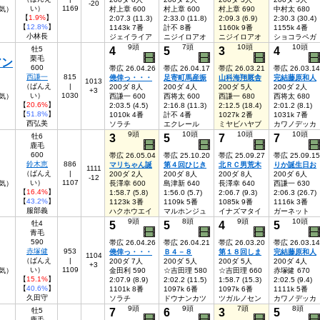
-20
い）
1169
人気）
村上章 600
村上章 600
村上章 690
中村太 680
【
1.9%
】
2:07.3 (11.3)
2:33.0 (11.8)
2:09.3 (6.9)
2:30.3 (30.4)
【
12.8%
】
1143k 7番
計不 8番
1160k 9番
1155k 4番
小林長
ジェイライア
ニジイロアオ
ニジイロアオ
ショコラペガ
9頭
7頭
10頭
10頭
4
5
3
4
牡5
栗毛
アン
600
帯広 26.04.26
帯広 26.04.17
帯広 26.03.21
帯広 26.03.14
西謙一
815
僥倖っ・・・
足寄町馬産振
山科海翔厩舎
完結藤原和人
1013
（ばんえ
|
200ダ 8人
200ダ 4人
200ダ 5人
200ダ 2人
+3
い）
1030
気）
西謙一 600
西将太 600
西謙一 680
西将太 680
【
20.6%
】
2:03.5 (4.5)
2:16.8 (11.3)
2:12.5 (18.4)
2:01.2 (8.1)
【
51.8%
】
1010k 4番
計不 4番
1027k 2番
1031k 7番
西弘美
ソラチ
エクレール
ミヤビハヤブ
カワノデッカ
9頭
10頭
10頭
10頭
3
5
7
7
牡6
鹿毛
600
帯広 26.05.04
帯広 25.10.20
帯広 25.09.27
帯広 25.09.15
鈴木恵
886
マリちゃん誕
第４回ひじき
北ＲＣ男荒木
りか誕生日お
1111
（ばんえ
|
200ダ 2人
200ダ 8人
200ダ 8人
200ダ 6人
-12
い）
1107
気）
長澤幸 600
島津新 640
長澤幸 640
西謙一 630
【
16.4%
】
1:58.7 (5.8)
1:56.0 (5.7)
2:06.7 (9.3)
2:06.3 (26.7)
【
43.2%
】
1123k 3番
1109k 5番
1085k 9番
1116k 3番
服部義
ハクホウエイ
マルホンジュ
イナズマタイ
ガーネット
9頭
8頭
9頭
10頭
5
5
4
5
牡4
青毛
590
帯広 26.04.26
帯広 26.04.21
帯広 26.03.20
帯広 26.03.14
赤塚健
953
僥倖っ・・・
Ｂ４－８
第１８回しま
完結藤原和人
1104
（ばんえ
|
200ダ 7人
200ダ 5人
200ダ 5人
200ダ 4人
+3
い）
1109
気）
金田利 590
☆吉田理 580
☆吉田理 660
赤塚健 670
【
15.1%
】
2:07.9 (8.9)
2:02.2 (11.5)
1:58.7 (15.3)
2:02.5 (9.4)
【
40.6%
】
1101k 8番
1097k 6番
1097k 6番
1111k 5番
久田守
ソラチ
ドウナンカツ
ツガルノセン
カワノデッカ
9頭
9頭
7頭
8頭
7
6
3
5
牡5
鹿毛