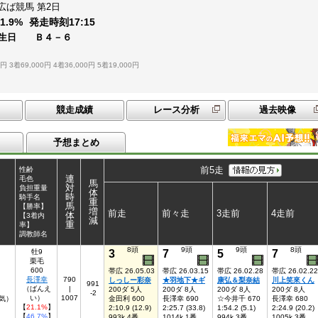
広ば競馬
第2日
：
1.9%
発走時刻
17:15
誕生日 Ｂ４－６
0円
3着69,000円
4着36,000円
5着19,000円
競走成績
レース分析
過去映像
予想まとめ
前5走
性齢
連
毛色
馬
対
負担重量
体
時
騎手名
重
馬
【勝率】
増
前走
前々走
3走前
4走前
体
【3着内
減
重
率】
調教師名
8頭
9頭
9頭
8頭
3
7
5
7
牡9
栗毛
600
帯広 26.05.03
帯広 26.03.15
帯広 26.02.28
帯広 26.02.22
長澤幸
790
しっしー彩奈
★羽地下★ギ
康弘＆梨奈結
川上笑來くん
991
（ばんえ
|
200ダ 5人
200ダ 8人
200ダ 8人
200ダ 8人
-2
い）
1007
気）
金田利 600
長澤幸 690
☆今井千 670
長澤幸 680
【
21.1%
】
2:10.9 (12.9)
2:25.7 (33.8)
1:54.2 (5.1)
2:24.9 (20.2)
【
46.7%
】
993k 4番
1014k 1番
994k 3番
1005k 3番