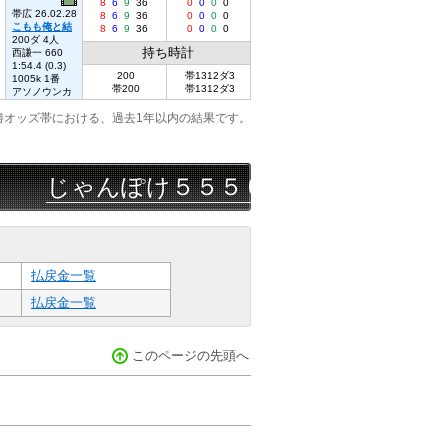
8
6
9
36
0
0
0
0
帯広 26.02.28
8
6
9
36
0
0
0
0
こもも俺と結
8
6
9
36
0
0
0
0
200ダ 4人
持ち時計
西謙一 660
1:54.4 (0.3)
200
帯1312ダ3
1005k 1番
帯200
帯1312ダ3
アソノウンカ
勝オッズ帯における、過去1年以内の結果です。
じゃんぽけ５５５
08/07
浦和
11R
◎△-
馬
払戻金一覧
払戻金一覧
このページの先頭へ