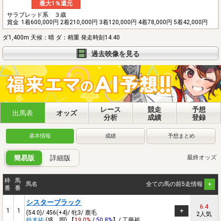
最大1％還元
サラブレッド系 ３歳
賞金
1着600,000円 2着210,000円 3着120,000円 4着78,000円 5着42,000円
ダ1,400m 天候：晴 ダ：稍重 発走時刻14:40
過去映像を見る
レース
競走
予想
出馬表
オッズ
分析
成績
登録
基本情報
成績
予想まとめ
簡易版
詳細版
最終オッズ
枠
馬
馬名
全ての馬の前5走情報
番
番
シスターブラック
6.4
1
1
(54.0)/ 456(+4)/ 牝3/ 鹿毛
2人気
鈴木祐
(盛 岡) 【
19.0%
/
50.8%
】/ 工藤裕