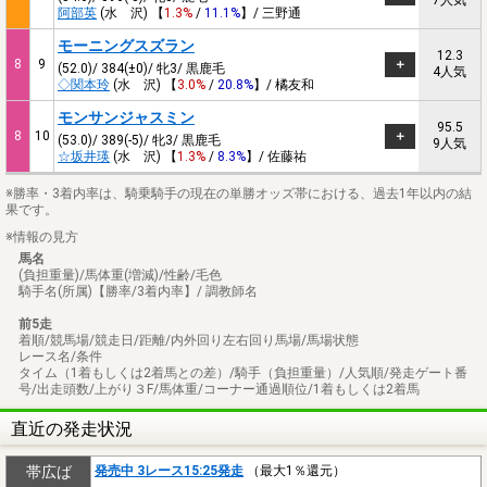
阿部英
(水 沢) 【
1.3%
/
11.1%
】/ 三野通
モーニングスズラン
12.3
8
9
(52.0)/ 384(±0)/ 牝3/ 黒鹿毛
4人気
◇関本玲
(水 沢) 【
3.0%
/
20.8%
】/ 橘友和
モンサンジャスミン
95.5
8
10
(53.0)/ 389(-5)/ 牝3/ 黒鹿毛
9人気
☆坂井瑛
(水 沢) 【
1.3%
/
8.3%
】/ 佐藤祐
※勝率・3着内率は、騎乗騎手の現在の単勝オッズ帯における、過去1年以内の結
果です。
※情報の見方
馬名
(負担重量)/馬体重(増減)/性齢/毛色
騎手名(所属)【勝率/3着内率】/ 調教師名
前5走
着順/競馬場/競走日/距離/内外回り左右回り馬場/馬場状態
レース名/条件
タイム（1着もしくは2着馬との差）/騎手（負担重量）/人気順/発走ゲート番
号/出走頭数/上がり３F/馬体重/コーナー通過順位/1着もしくは2着馬
直近の発走状況
帯広ば
発売中 3レース15:25発走
（最大1％還元）