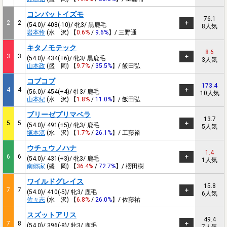
コンバットイズモ
76.1
2
2
(54.0)/ 408(-10)/ 牝3/ 黒鹿毛
8人気
岩本怜
(水 沢) 【
0.6%
/
9.6%
】/ 三野通
キタノモテック
8.6
3
3
(54.0)/ 434(+6)/ 牝3/ 黒鹿毛
3人気
山本政
(盛 岡) 【
9.7%
/
35.5%
】/ 飯田弘
コブコブ
173.4
4
4
(56.0)/ 454(+4)/ 牡3/ 鹿毛
10人気
山本紀
(水 沢) 【
1.8%
/
11.0%
】/ 飯田弘
ブリーゼプリマベラ
13.7
5
5
(54.0)/ 491(+5)/ 牝3/ 鹿毛
5人気
塚本涼
(水 沢) 【
1.7%
/
26.1%
】/ 工藤裕
ウチュウノハナ
1.4
6
6
(54.0)/ 431(+3)/ 牝3/ 鹿毛
1人気
南郷家
(盛 岡) 【
36.4%
/
72.7%
】/ 櫻田樹
ワイルドグレイス
15.8
7
7
(54.0)/ 410(-5)/ 牝3/ 鹿毛
6人気
佐々志
(水 沢) 【
6.8%
/
26.0%
】/ 佐藤祐
スズットアリス
49.4
7
8
(54.0)/ 396(-8)/ 牝3/ 鹿毛
7人気