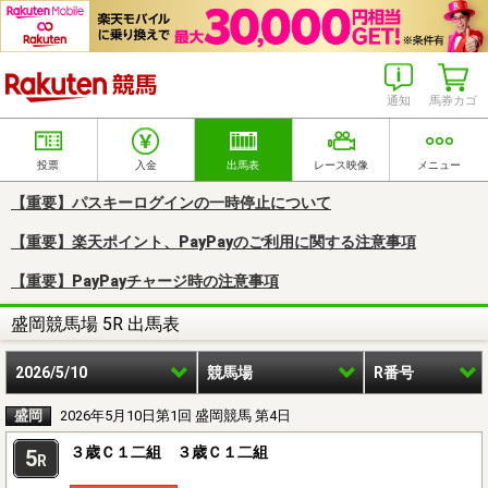
楽天競馬
通知
馬券カゴ
投票
入金
出馬表
レース映像
メニュー
【重要】パスキーログインの一時停止について
【重要】楽天ポイント、PayPayのご利用に関する注意事項
【重要】PayPayチャージ時の注意事項
盛岡競馬場 5R 出馬表
2026/5/10
競馬場
R番号
盛岡
2026年5月10日第1回 盛岡競馬 第4日
３歳Ｃ１二組 ３歳Ｃ１二組
5
R