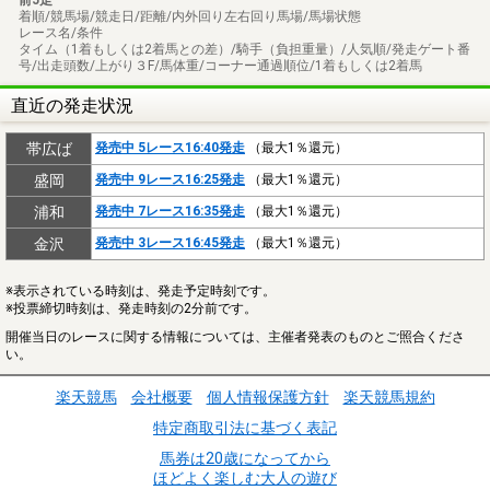
着順/競馬場/競走日/距離/内外回り左右回り馬場/馬場状態
レース名/条件
タイム（1着もしくは2着馬との差）/騎手（負担重量）/人気順/発走ゲート番
号/出走頭数/上がり３F/馬体重/コーナー通過順位/1着もしくは2着馬
直近の発走状況
帯広ば
発売中 5レース16:40発走
（最大1％還元）
盛岡
発売中 9レース16:25発走
（最大1％還元）
浦和
発売中 7レース16:35発走
（最大1％還元）
金沢
発売中 3レース16:45発走
（最大1％還元）
※表示されている時刻は、発走予定時刻です。
※投票締切時刻は、発走時刻の2分前です。
開催当日のレースに関する情報については、主催者発表のものとご照合くださ
い。
楽天競馬
会社概要
個人情報保護方針
楽天競馬規約
特定商取引法に基づく表記
馬券は20歳になってから
ほどよく楽しむ大人の遊び