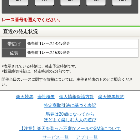
レース番号を選んでください。
直近の発走状況
帯広ば
発売前 1レース14:45発走
佐賀
発売前 1レース16:00発走
※表示されている時刻は、発走予定時刻です。
※投票締切時刻は、発走時刻の2分前です。
開催当日のレースに関する情報については、主催者発表のものとご照合くださ
い。
楽天競馬
会社概要
個人情報保護方針
楽天競馬規約
特定商取引法に基づく表記
馬券は20歳になってから
ほどよく楽しむ大人の遊び
【注意】楽天を装った不審なメールやSMSについて
サービス一覧
アプリ一覧