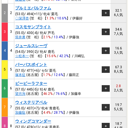
プルミエパルファム
32.1
2
2
(53.0)/ 494(+11)/ 牝4/ 栗毛
6人気
◇深澤杏
(笠 松) 【
1.3%
/
10.6%
】/ 伊藤好
コスモサンブライト
34.6
3
3
(55.0)/ 430(-4)/ 牝4/ 芦毛
7人気
筒井勇
(笠 松) 【
2.1%
/
13.4%
】/ 伊藤強
ジュールスレーヴ
16.6
4
4
(54.0)/ 390(-2)/ 牝4/ 鹿毛
3人気
☆松本一
(笠 松) 【
15.6%
/
42.2%
】/ 川嶋弘
パーパスポイント
67.3
5
5
(57.0)/ 477(+6)/ セ5/ 栗毛
8人気
塚本征
(名古屋) 【
1.7%
/
12.6%
】/ 藤田正
ビービーラフター
2.8
6
6
(57.0)/ 445(-5)/ 牡4/ 鹿毛
2人気
望月洵
(名古屋) 【
46.2%
/
76.6%
】/ 加藤幸
ウィステリアベル
19.7
7
7
(55.0)/ 437(+7)/ 牝4/ 青鹿毛
5人気
加藤聡
(名古屋) 【
4.4%
/
28.7%
】/ 伊藤強
ウィングコマンダー
18.7
8
8
(57.0)/ 478(+1)/ セ4/ 黒鹿毛
4人気