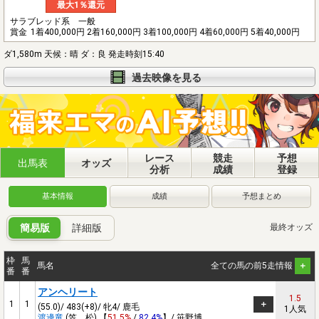
最大1％還元
サラブレッド系 一般
賞金
1着400,000円 2着160,000円 3着100,000円 4着60,000円 5着40,000円
ダ1,580m 天候：晴 ダ：良 発走時刻15:40
過去映像を見る
レース
競走
予想
出馬表
オッズ
分析
成績
登録
基本情報
成績
予想まとめ
簡易版
詳細版
最終オッズ
枠
馬
馬名
全ての馬の前5走情報
番
番
アンヘリート
1.5
1
1
(55.0)/ 483(+8)/ 牝4/ 鹿毛
1人気
渡邊竜
(笠 松) 【
51.5%
/
82.4%
】/ 笹野博