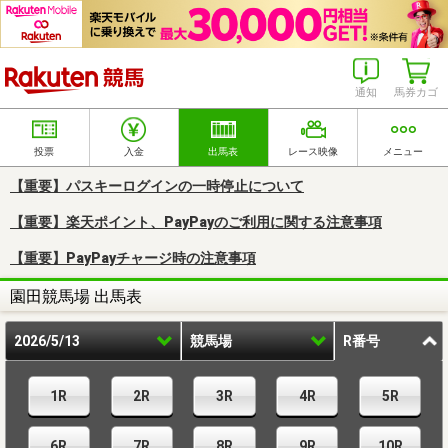
楽天競馬
通知
馬券カゴ
投票
入金
出馬表
レース映像
メニュー
【重要】パスキーログインの一時停止について
【重要】楽天ポイント、PayPayのご利用に関する注意事項
【重要】PayPayチャージ時の注意事項
園田競馬場 出馬表
2026/5/13
競馬場
R番号
1R
2R
3R
4R
5R
6R
7R
8R
9R
10R