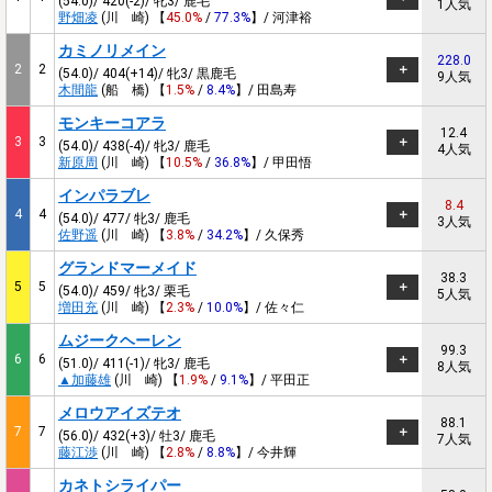
(54.0)/ 420(-2)/ 牝3/ 鹿毛
1人気
野畑凌
(川 崎) 【
45.0%
/
77.3%
】/ 河津裕
カミノリメイン
228.0
2
2
(54.0)/ 404(+14)/ 牝3/ 黒鹿毛
9人気
木間龍
(船 橋) 【
1.5%
/
8.4%
】/ 田島寿
モンキーコアラ
12.4
3
3
(54.0)/ 438(-4)/ 牝3/ 鹿毛
4人気
新原周
(川 崎) 【
10.5%
/
36.8%
】/ 甲田悟
インパラブレ
8.4
4
4
(54.0)/ 477/ 牝3/ 鹿毛
3人気
佐野遥
(川 崎) 【
3.8%
/
34.2%
】/ 久保秀
グランドマーメイド
38.3
5
5
(54.0)/ 459/ 牝3/ 栗毛
5人気
増田充
(川 崎) 【
2.3%
/
10.0%
】/ 佐々仁
ムジークヘーレン
99.3
6
6
(51.0)/ 411(-1)/ 牝3/ 鹿毛
8人気
▲加藤雄
(川 崎) 【
1.9%
/
9.1%
】/ 平田正
メロウアイズテオ
88.1
7
7
(56.0)/ 432(+3)/ 牡3/ 鹿毛
7人気
藤江渉
(川 崎) 【
2.8%
/
8.8%
】/ 今井輝
カネトシライパー