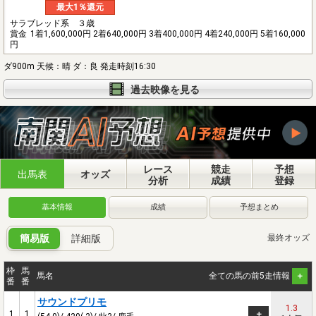
最大1％還元
サラブレッド系 ３歳
賞金
1着1,600,000円 2着640,000円 3着400,000円 4着240,000円 5着160,000
円
ダ900m 天候：晴 ダ：良 発走時刻16:30
過去映像を見る
レース
競走
予想
出馬表
オッズ
分析
成績
登録
基本情報
成績
予想まとめ
簡易版
詳細版
最終オッズ
枠
馬
馬名
全ての馬の前5走情報
番
番
サウンドプリモ
1.3
1
1