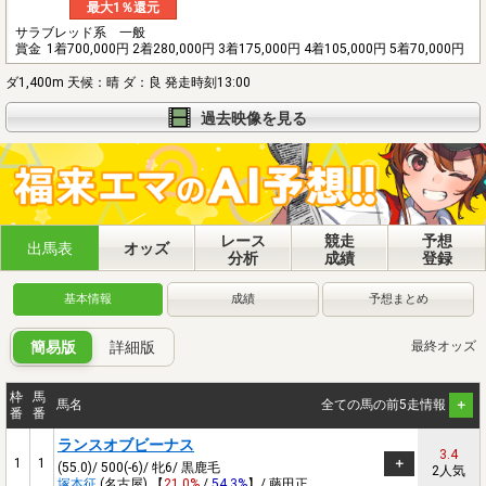
最大1％還元
サラブレッド系 一般
賞金
1着700,000円 2着280,000円 3着175,000円 4着105,000円 5着70,000円
ダ1,400m 天候：晴 ダ：良 発走時刻13:00
過去映像を見る
レース
競走
予想
出馬表
オッズ
分析
成績
登録
基本情報
成績
予想まとめ
簡易版
詳細版
最終オッズ
枠
馬
馬名
全ての馬の前5走情報
番
番
ランスオブビーナス
3.4
1
1
(55.0)/ 500(-6)/ 牝6/ 黒鹿毛
2人気
塚本征
(名古屋) 【
21.0%
/
54.3%
】/ 藤田正