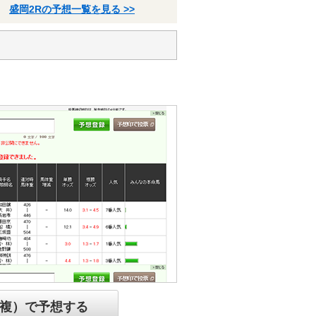
盛岡2Rの予想一覧を見る >>
複）で予想する