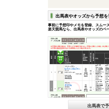
出馬表やオッズから予想を
事前に予想印やメモを登録、スムー
楽天競馬なら、出馬表やオッズのペ
出馬表で