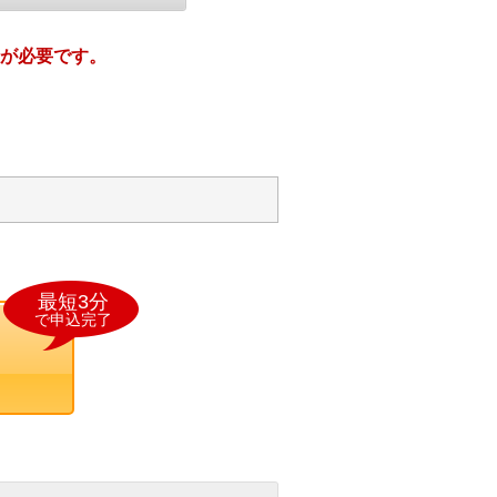
が必要です。
最短3分
で申込完了
！