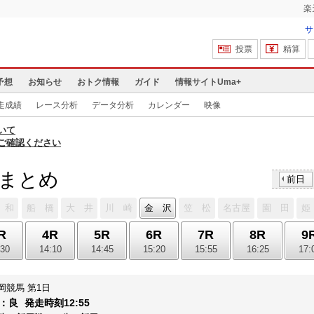
楽
サ
投票
精算
予想
お知らせ
おトク情報
ガイド
情報サイトUma+
走成績
レース分析
データ分析
カレンダー
映像
いて
ご確認ください
想まとめ
前日
 和
船 橋
大 井
川 崎
金 沢
笠 松
名古屋
園 田
姫
R
4R
5R
6R
7R
8R
9
:30
14:10
14:45
15:20
15:55
16:25
17:
岡競馬
第1日
：
良
発走時刻
12:55