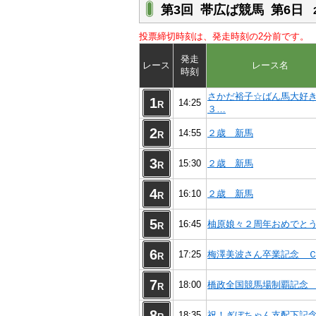
第3回 帯広ば競馬 第6日
投票締切時刻は、発走時刻の2分前です。
発走
レース
レース名
時刻
さかだ裕子☆ばん馬大好
1
14:25
R
３…
2
14:55
２歳 新馬
R
3
15:30
２歳 新馬
R
4
16:10
２歳 新馬
R
5
16:45
柚原娘々２周年おめでと
R
6
17:25
梅澤美波さん卒業記念 
R
7
18:00
橋政全国競馬場制覇記念
R
8
18:35
祝！ぎぼちゃん支配下記