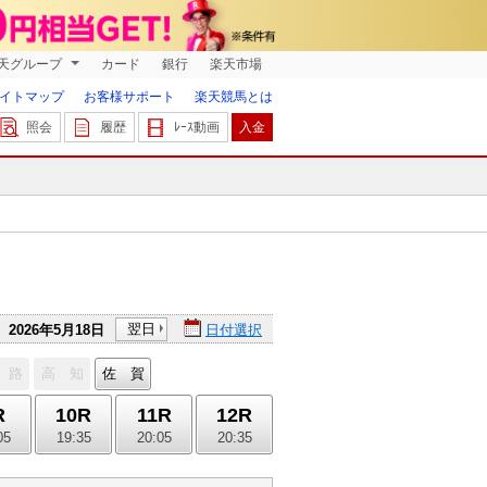
天グループ
カード
銀行
楽天市場
イトマップ
お客様サポート
楽天競馬とは
照会
履歴
ﾚｰｽ動画
入金
翌日
2026年5月18日
日付選択
 路
高 知
佐 賀
R
10R
11R
12R
05
19:35
20:05
20:35