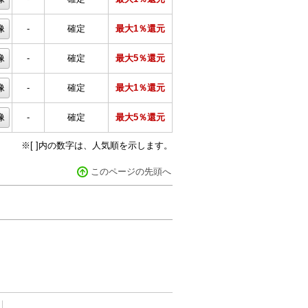
像
-
確定
最大1％還元
像
-
確定
最大5％還元
像
-
確定
最大1％還元
像
-
確定
最大5％還元
※[ ]内の数字は、人気順を示します。
このページの先頭へ