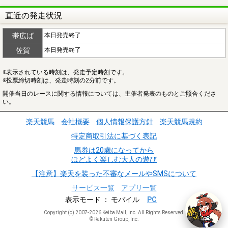
直近の発走状況
帯広ば
本日発売終了
佐賀
本日発売終了
※表示されている時刻は、発走予定時刻です。
※投票締切時刻は、発走時刻の2分前です。
開催当日のレースに関する情報については、主催者発表のものとご照合くださ
い。
楽天競馬
会社概要
個人情報保護方針
楽天競馬規約
特定商取引法に基づく表記
馬券は20歳になってから
ほどよく楽しむ大人の遊び
【注意】楽天を装った不審なメールやSMSについて
サービス一覧
アプリ一覧
表示モード
モバイル
PC
Copyright (c) 2007-2026 Keiba Mall, Inc. All Rights Reserved.
© Rakuten Group, Inc.