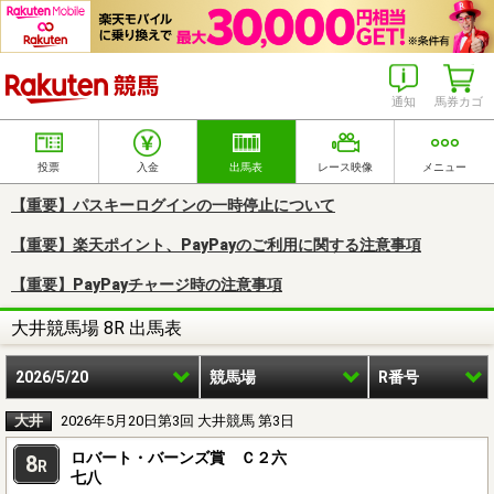
楽天競馬
通知
馬券カゴ
投票
入金
出馬表
レース映像
メニュー
【重要】パスキーログインの一時停止について
【重要】楽天ポイント、PayPayのご利用に関する注意事項
【重要】PayPayチャージ時の注意事項
大井競馬場 8R 出馬表
2026/5/20
競馬場
R番号
大井
2026年5月20日第3回 大井競馬 第3日
ロバート・バーンズ賞 Ｃ２六
8
R
七八