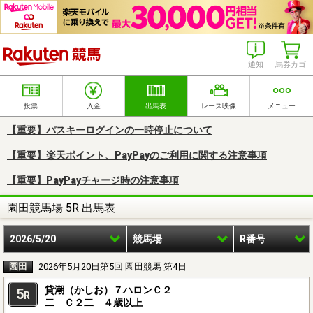
楽天競馬
通知
馬券カゴ
投票
入金
出馬表
レース映像
メニュー
【重要】パスキーログインの一時停止について
【重要】楽天ポイント、PayPayのご利用に関する注意事項
【重要】PayPayチャージ時の注意事項
園田競馬場 5R 出馬表
2026/5/20
競馬場
R番号
園田
2026年5月20日第5回 園田競馬 第4日
貸潮（かしお）７ハロンＣ２
5
R
二 Ｃ２二 ４歳以上