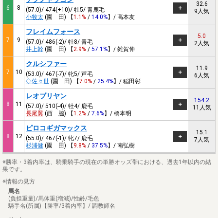
32.6
6
8
(57.0)/ 474(+10)/ 牡5/ 青鹿毛
9人気
小牧太
(園 田) 【
1.1%
/
14.0%
】/ 高本友
フレイムフォース
5.0
7
9
(57.0)/ 486(-2)/ 牡8/ 青毛
2人気
井上幹
(園 田) 【
2.9%
/
57.1%
】/ 雑賀伸
クルシファー
11.9
7
10
(53.0)/ 467(-7)/ 牝5/ 芦毛
6人気
◇佐々世
(園 田) 【
7.0%
/
25.4%
】/ 稲田彰
レオブリヤン
154.2
8
11
(57.0)/ 510(-4)/ 牡4/ 鹿毛
11人気
長尾翼
(西 脇) 【
1.2%
/
7.6%
】/ 橋本明
ピロコギガマックス
15.1
8
12
(55.0)/ 467(-1)/ 牝7/ 鹿毛
7人気
杉浦健
(園 田) 【
9.8%
/
37.5%
】/ 南弘樹
※勝率・3着内率は、騎乗騎手の現在の単勝オッズ帯における、過去1年以内の結
果です。
※情報の見方
馬名
(負担重量)/馬体重(増減)/性齢/毛色
騎手名(所属)【勝率/3着内率】/ 調教師名